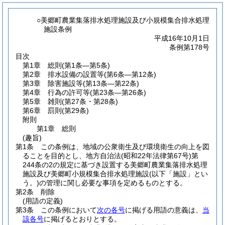
○美郷町農業集落排水処理施設及び小規模集合排水処理
施設条例
平成16年10月1日
条例第178号
目次
第1章
総則
(第1条―第5条)
第2章
排水設備の設置等
(第6条―第12条)
第3章
除害施設等
(第13条―第22条)
第4章
行為の許可等
(第23条―第26条)
第5章
雑則
(第27条・第28条)
第6章
罰則
(第29条)
附則
第1章
総則
(趣旨)
第1条
この条例は、地域の公衆衛生及び環境衛生の向上を図
ることを目的とし、地方自治法
(昭和22年法律第67号)
第
244条の2の規定に基づき設置する美郷町農業集落排水処理
施設及び美郷町小規模集合排水処理施設
(以下「施設」とい
う。)
の管理に関し必要な事項を定めるものとする。
第2条
削除
(用語の定義)
第3条
この条例において
次の各号
に掲げる用語の意義は、
当
該各号
に掲げるとおりとする。