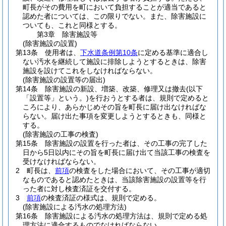
町長がその費用を町において負担することが適当であると
認めた者については、この限りでない。
また、除害施設に
ついても、これと同様とする。
第3章
除害施設等
(除害施設の設置)
第13条
使用者は、
下水道条例第10条
に定める基準に適合し
ない汚水を継続して施設に排除しようとするときは、除害
施設を設けてこれをしなければならない。
(除害施設の設置等の届出)
第14条
除害施設の新設、増築、改築、修理又は撤去
(以下
「設置等」という。)
を行おうとする者は、規則で定めると
ころにより、あらかじめその旨を町長に届け出なければな
らない。
届け出た事項を変更しようとするときも、同様と
する。
(除害施設の工事の検査)
第15条
除害施設の設置を行った者は、その工事の完了した
日から5日以内にその旨を町長に届け出て当該工事の検査を
受けなければならない。
2
町長は、
前項
の検査をした場合において、その工事が適切
なものであると認めたときは、当該除害施設の設置等を行
った者に対し検査済証を交付する。
3
前項
の検査済証の様式は、規則で定める。
(除害施設による汚水の処理方法)
第16条
除害施設による汚水の処理方法は、規則で定める処
理方法に適合するものでなければならない。