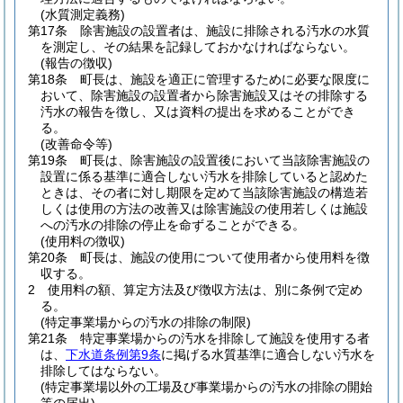
(水質測定義務)
第17条
除害施設の設置者は、施設に排除される汚水の水質
を測定し、その結果を記録しておかなければならない。
(報告の徴収)
第18条
町長は、施設を適正に管理するために必要な限度に
おいて、除害施設の設置者から除害施設又はその排除する
汚水の報告を徴し、又は資料の提出を求めることができ
る。
(改善命令等)
第19条
町長は、除害施設の設置後において当該除害施設の
設置に係る基準に適合しない汚水を排除していると認めた
ときは、その者に対し期限を定めて当該除害施設の構造若
しくは使用の方法の改善又は除害施設の使用若しくは施設
への汚水の排除の停止を命ずることができる。
(使用料の徴収)
第20条
町長は、施設の使用について使用者から使用料を徴
収する。
2
使用料の額、算定方法及び徴収方法は、別に条例で定め
る。
(特定事業場からの汚水の排除の制限)
第21条
特定事業場からの汚水を排除して施設を使用する者
は、
下水道条例第9条
に掲げる水質基準に適合しない汚水を
排除してはならない。
(特定事業場以外の工場及び事業場からの汚水の排除の開始