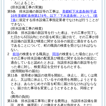
ろによること。
(排水設備工事の実施)
第9条
排水設備の新設等の工事は、
美郷町下水道条例
(平成
16年美郷町条例第174号。以下「下水道条例」という。)
第
7条
に規定する排水設備工事指定業者でなければ行うことが
できない。
(排水設備工事の検査)
第10条
排水設備の新設等を行った者は、その工事が完了し
た日から5日以内にその旨を町長に届け出て、その工事が排
水設備の設置及び構造に関する法令の規定に適合するもの
であることについて、町の職員の検査を受けなければなら
ない。
2
前項
の検査をする職員は、
同項
の検査をした場合において
その工事が排水設備の配置及び構造に関する法令の規定に
適合していると認めたときは、当該排水設備の新設等を行
った者に対し、検査済証を交付するものとする。
(使用開始等の届出)
第11条
使用者が施設の使用を開始し、休止し、若しくは廃
止し、又は現に休止しているその使用を再開しようとする
ときは、あらかじめその旨を町長に届け出なければならな
い。
届け出た事項を変更しようとするときも、同様とす
る。
(費用の負担)
第12条
排水設備工事等に要する費用は、当該排水設備を新
設、改造、修理若しくは撤去する者が負担する。
ただし、