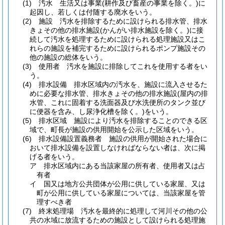
(1)
汚水 生活又は事業
(耕作及び畜産の事業を除く。)
に
起因し、若しくは付随する廃水をいう。
(2)
施設 汚水を排除するために設けられる排水管、排水
きょその他の排水施設
(かんがい排水施設を除く。)
に接
続して汚水を処理するために設けられる処理施設又はこ
れらの施設を補完するために設けられるポンプ施設その
他の施設の総体をいう。
(3)
使用者 汚水を施設に排除してこれを使用する者をい
う。
(4)
排水設備 排水区域内の汚水を、施設に流入させるた
めに必要な排水管、排水きょその他の排水施設
(屋内の排
水管、これに固着する洗面器及び水洗便所のタンク並び
に便器を含み、し尿浄化槽を除く。)
をいう。
(5)
排水区域 施設により汚水を排除することのできる区
域で、町長が施設の供用開始を公示した区域をいう。
(6)
排水設備設置義務者 施設の供用が開始された場合に
おいて排水設備を設置しなければならない者は、次に掲
げる者をいう。
ア
排水区域内にある当該家屋の所有者、使用者又は占
有者
イ
国又は地方公共団体が公用に供している家屋、又は
町が公用に供している家屋については、当該家屋を管
理すべき者
(7)
終末処理場 汚水を最終的に処理して河川その他の公
共の水域に放流するための施設として設けられる処理施