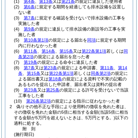
(1)
第4条
、
第13条
又は
第21条
の規定に違反した使用者
(2)
第6条
に規定する期間を経過しても排水設備を設置し
ない者
(3)
第7条
に規定する確認を受けないで排水設備の工事を
実施した者
(4)
第9条
の規定に違反して排水設備の新設等の工事を実
施した者
(5)
第10条第1項
の規定による届出を
同項
に規定する期間
内に行わなかった者
(6)
第11条
、
第14条
、
第15条
又は
第22条第1項
若しくは
同
条第2項
の規定による届出を怠った者
(7)
第19条
の規定による命令に違反した者
(8)
第7条
又は
第23条
の規定による申請書、
第11条
、
第14
条
、
第15条
又は
第22条第1項
若しくは
同条第2項
の規定に
よる届出書又は
第18条
の規定による資料で不実の記載の
あるものを提出した申請者、届出者又は資料の提出者
(9)
第23条
又は
第25条
の規定による許可を受けないで当該
工事をした者
(10)
第26条第2項
の規定による指示に従わなかった者
2
偽りその他不正な手段により使用料の徴収を免れた者は、
その徴収を免れた金額の5倍に相当する金額
(当該5倍に相当
する金額が5万円を超えないときは、5万円とする。)
以下の
過料に処する。
附
則
(施行期日)