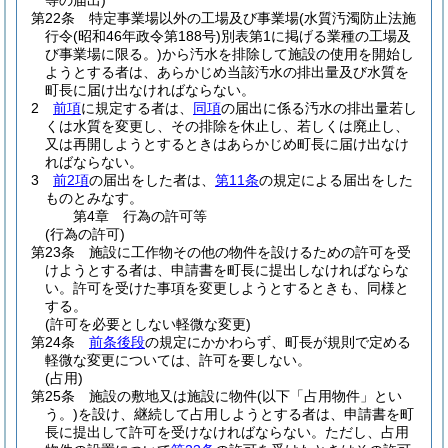
等の届出)
第22条
特定事業場以外の工場及び事業場
(水質汚濁防止法施
行令
(昭和46年政令第188号)
別表第1に掲げる業種の工場及
び事業場に限る。)
から汚水を排除して施設の使用を開始し
ようとする者は、あらかじめ当該汚水の排出量及び水質を
町長に届け出なければならない。
2
前項
に規定する者は、
同項
の届出に係る汚水の排出量若し
くは水質を変更し、その排除を休止し、若しくは廃止し、
又は再開しようとするときはあらかじめ町長に届け出なけ
ればならない。
3
前2項
の届出をした者は、
第11条
の規定による届出をした
ものとみなす。
第4章
行為の許可等
(行為の許可)
第23条
施設に工作物その他の物件を設けるための許可を受
けようとする者は、申請書を町長に提出しなければならな
い。
許可を受けた事項を変更しようとするときも、同様と
する。
(許可を必要としない軽微な変更)
第24条
前条後段
の規定にかかわらず、町長が規則で定める
軽微な変更については、許可を要しない。
(占用)
第25条
施設の敷地又は施設に物件
(以下「占用物件」とい
う。)
を設け、継続して占用しようとする者は、申請書を町
長に提出して許可を受けなければならない。
ただし、占用