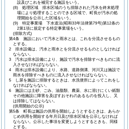
設及びこれを補完する施設をいう。
(8)
処理区域 排水区域のうち排除された汚水を終末処理
場により処理することのできる区域で、町長が汚水の処
理開始を公示した区域をいう。
(9)
特定事業場 下水道法
(昭和33年法律第79号)
第12条の
2第1項に規定する特定事業場をいう。
(排除方式)
第4条
施設において汚水と雨水とは、これを分流させるもの
とする。
2
排水設備は、汚水と雨水とを分流させるものとしなければ
ならない。
3
汚水は排水設備により、施設で汚水を排除すべきものに流
入させなければならない。
4
雨水は排水設備により、水路、道路側溝、河川又は施設で
雨水を排除すべきものに流入させなければならない。
5
し尿を施設に排除するときは、水洗便所によってこれをし
なければならない。
6
施設には土砂、ごみ、油脂類、農薬、水に溶けにくい紙類
その他施設に障害を及ぼすおそれのあるものを投入し、又
は排除してはならない。
(供用開始の公示)
第5条
町長は施設の供用を開始しようとするときは、あらか
じめ供用を開始する年月日及び排水区域を公示しなければ
ならない。
公示した事項を変更しようとするときも、同様
とする。