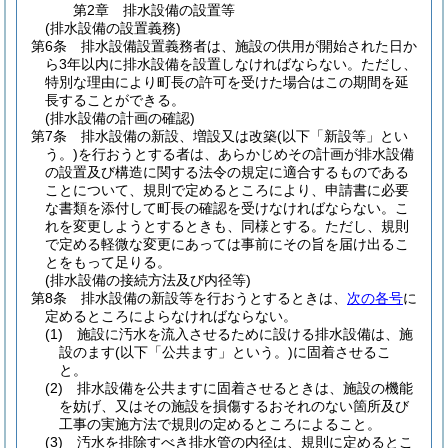
第2章
排水設備の設置等
(排水設備の設置義務)
第6条
排水設備設置義務者は、施設の供用が開始された日か
ら3年以内に排水設備を設置しなければならない。
ただし、
特別な理由により町長の許可を受けた場合はこの期間を延
長することができる。
(排水設備の計画の確認)
第7条
排水設備の新設、増設又は改築
(以下「新設等」とい
う。)
を行おうとする者は、あらかじめその計画が排水設備
の設置及び構造に関する法令の規定に適合するものである
ことについて、規則で定めるところにより、申請書に必要
な書類を添付して町長の確認を受けなければならない。
こ
れを変更しようとするときも、同様とする。
ただし、規則
で定める軽微な変更にあっては事前にその旨を届け出るこ
とをもって足りる。
(排水設備の接続方法及び内径等)
第8条
排水設備の新設等を行おうとするときは、
次の各号
に
定めるところによらなければならない。
(1)
施設に汚水を流入させるために設ける排水設備は、施
設のます
(以下「公共ます」という。)
に固着させるこ
と。
(2)
排水設備を公共ますに固着させるときは、施設の機能
を妨げ、又はその施設を損傷するおそれのない箇所及び
工事の実施方法で規則の定めるところによること。
(3)
汚水を排除すべき排水管の内径は、規則に定めるとこ