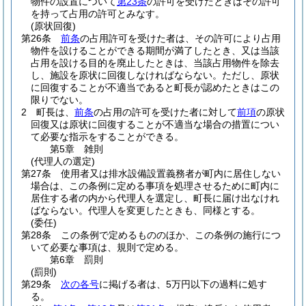
物件の設置について
第23条
の許可を受けたときはその許可
を持って占用の許可とみなす。
(原状回復)
第26条
前条
の占用許可を受けた者は、その許可により占用
物件を設けることができる期間が満了したとき、又は当該
占用を設ける目的を廃止したときは、当該占用物件を除去
し、施設を原状に回復しなければならない。
ただし、原状
に回復することが不適当であると町長が認めたときはこの
限りでない。
2
町長は、
前条
の占用の許可を受けた者に対して
前項
の原状
回復又は原状に回復することが不適当な場合の措置につい
て必要な指示をすることができる。
第5章
雑則
(代理人の選定)
第27条
使用者又は排水設備設置義務者が町内に居住しない
場合は、この条例に定める事項を処理させるために町内に
居住する者の内から代理人を選定し、町長に届け出なけれ
ばならない。
代理人を変更したときも、同様とする。
(委任)
第28条
この条例で定めるもののほか、この条例の施行につ
いて必要な事項は、規則で定める。
第6章
罰則
(罰則)
第29条
次の各号
に掲げる者は、5万円以下の過料に処す
る。