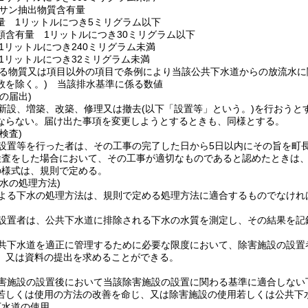
サン抽出物質含有量
量 1リットルにつき5ミリグラム以下
類含有量 1リットルにつき30ミリグラム以下
1リットルにつき240ミリグラム未満
1リットルにつき32ミリグラム未満
る物質又は項目以外の項目で条例により当該公共下水道からの放流水に
数を除く。)
当該排水基準に係る数値
の届出)
新設、増築、改築、修理又は撤去
(以下「設置等」という。)
を行おうと
ならない。
届け出た事項を変更しようとするときも、同様とする。
検査)
設置等を行った者は、その工事の完了した日から5日以内にその旨を町
検査をした場合において、その工事が適切なものであると認めたときは
の様式は、規則で定める。
水の処理方法)
よる下水の処理方法は、規則で定める処理方法に適合するものでなけれ
設置者は、公共下水道に排除される下水の水質を測定し、その結果を記
共下水道を適正に管理するために必要な限度において、除害施設の設置
、又は資料の提出を求めることができる。
害施設の設置後において当該除害施設の設置に関わる基準に適合しない
若しくは使用の方法の改善を命じ、又は除害施設の使用若しくは公共下
下水道の使用