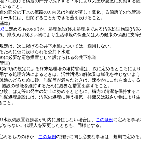
地下に設ける構造の部分で流下する下水により気圧が急激に変動する箇
ていること。
造の部分の下水の流路の方向又は勾配が著しく変化する箇所その他管渠
ホールには、密閉することができる蓋を設けること。
基準)
の3
に定めるもののほか、処理施設
(終末処理場である汚泥処理施設
(汚
気、排液又は残さい物により生活環境の保全又は人の健康の保護に支障
規定は、次に掲げる公共下水道については、適用しない。
るために仮に設けられる公共下水道
めに必要な応急措置として設けられる公共下水道
管理)
1条第2項の規定による終末処理場の維持管理は、次に定めるところによ
用する処理方法によるときは、活性汚泥の解体又は膨化を生じないよう
澱池のどろために砂、汚泥等が満ちたときは、速やかにこれを除去する
、施設の機能を維持するために必要な措置を講ずること。
び蚊、はえ等の発生の防止に努めるとともに、構内の清潔を保持するこ
汚泥処理施設には、汚泥の処理に伴う排気、排液又は残さい物により生
ること。
排水設備設置義務者が町内に居住しない場合は、
この条例
に定める事項
ばならない。
代理人を変更したときも、同様とする。
定めるもののほか、
この条例
の施行に関し必要な事項は、規則で定める