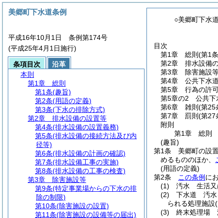
美郷町下水道条例
○美郷町下水
平成16年10月1日 条例第174号
目次
(平成25年4月1日施行)
第1章
総則
(第1
第2章
排水設備
条項目次
沿革
第3章
除害施設
本則
第4章
公共下水
第1章
総則
第5章
行為の許
第1条
(趣旨)
第5章の2
公共下
第2条
(用語の定義)
第6章
雑則
(第2
第3条
(下水の排除方式)
第7章
罰則
(第27
第2章
排水設備の設置等
附則
第4条
(排水設備の設置義務)
第1章
総則
第5条
(排水設備の接続方法及び内
(趣旨)
径等)
第1条
美郷町の設
第6条
(排水設備の計画の確認)
めるもののほか、
第7条
(排水設備工事の実施)
(用語の定義)
第8条
(排水設備の工事の検査)
第2条
この条例
に
第3章
除害施設等
(1)
汚水 生活又
第9条
(特定事業場からの下水の排
(2)
下水道 汚水
除の制限)
られる処理施設
第10条
(除害施設の設置)
(3)
終末処理場 
第11条
(除害施設の設備等の届出)