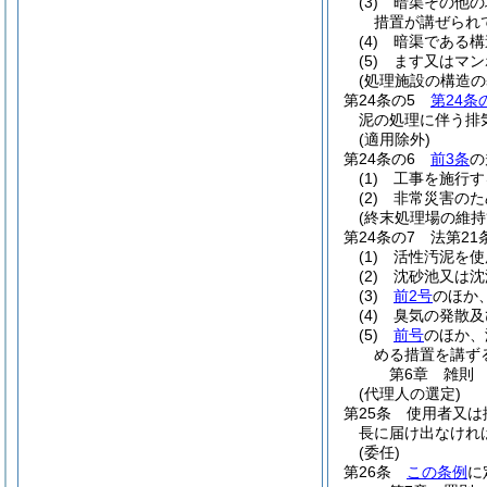
(3)
暗渠その他の
措置が講ぜられ
(4)
暗渠である構
(5)
ます又はマン
(処理施設の構造の
第24条の5
第24条
泥の処理に伴う排
(適用除外)
第24条の6
前3条
の
(1)
工事を施行す
(2)
非常災害のた
(終末処理場の維持
第24条の7
法第2
(1)
活性汚泥を使
(2)
沈砂池又は沈
(3)
前2号
のほか
(4)
臭気の発散及
(5)
前号
のほか、
める措置を講ず
第6章
雑則
(代理人の選定)
第25条
使用者又は
長に届け出なけれ
(委任)
第26条
この条例
に