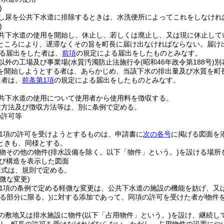
)
し尿を公共下水道に排除するときは、水洗便所によってこれをしなけれ
)
共下水道の使用を開始し、休止し、若しくは廃止し、又は現に休止して
ところにより、遅滞なくその旨を町長に届け出なければならない。
届け
よる届出をした者は、
前項
の規定による届出をしたものとみなす。
以外の工場及び事業場
(水質汚濁防止法施行令
(昭和46年政令第188号)
別
を開始しようとする者は、あらかじめ、当該下水の排出量及び水質を町
た者は、
前条第1項
の規定による届出をしたものとみなす。
共下水道の使用について使用者から使用料を徴収する。
定方法及び徴収方法等は、別に条例で定める。
の許可等
第1項の許可を受けようとするものは、申請書に
次の各号
に掲げる図面を
ときも、同様とする。
物その他の物件
(排水設備を除く。以下「物件」という。)
を設ける場所
び構造を表示した図面
様式は、規則で定める。
微な変更)
第1項の条例で定める軽微な変更は、公共下水道の施設の機能を妨げ、又
する部分に限る。)
に対する添加であって、同項の許可を受けた者が物件
の敷地又は排水施設に物件
(以下「占用物件」という。)
を設け、継続し