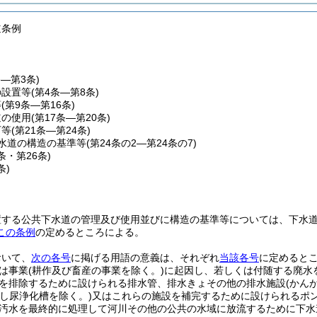
道条例
条―第3条)
の設置等
(第4条―第8条)
等
(第9条―第16条)
道の使用
(第17条―第20条)
可等
(第21条―第24条)
水道の構造の基準等
(第24条の2―第24条の7)
5条・第26条)
条)
置する公共下水道の管理及び使用並びに構造の基準等については、下水
この条例
の定めるところによる。
おいて、
次の各号
に掲げる用語の意義は、それぞれ
当該各号
に定めると
は事業
(耕作及び畜産の事業を除く。)
に起因し、若しくは付随する廃水
を排除するために設けられる排水管、排水きょその他の排水施設
(かん
(し尿浄化槽を除く。)
又はこれらの施設を補完するために設けられるポ
汚水を最終的に処理して河川その他の公共の水域に放流するために下水