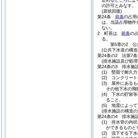
定めるところによ
の許可とみなす。
(原状回復)
第24条
前条
の占用
は、当該占用物件
ない。
2
町長は、
前条
の
る。
第5章の2
公
(公共下水道の構造
第24条の2
法第7
(排水施設及び処
第24条の3
排水施
(1)
堅固で耐久力
(2)
コンクリート
(3)
屋外にあるも
その他下水の飛
(4)
下水の貯留等
ること。
(5)
地震によって
(排水施設の構造の
第24条の4
排水施
(1)
排水管の内径
ができるものと
(2)
流下する下水