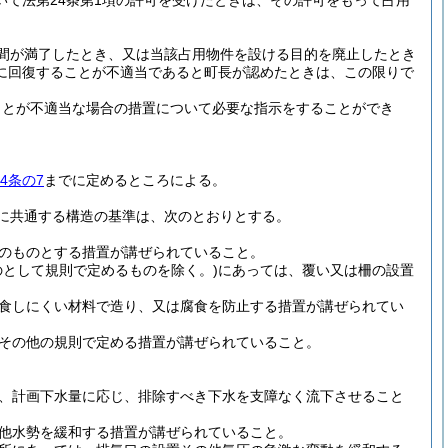
いて法第24条第1項の許可を受けたときは、その許可をもって占用
間が満了したとき、又は当該占用物件を設ける目的を廃止したとき
に回復することが不適当であると町長が認めたときは、この限りで
ことが不適当な場合の措置について必要な指示をすることができ
4条の7
までに定めるところによる。
に共通する構造の基準は、次のとおりとする。
のものとする措置が講ぜられていること。
として規則で定めるものを除く。)
にあっては、覆い又は柵の設置
食しにくい材料で造り、又は腐食を防止する措置が講ぜられてい
その他の規則で定める措置が講ぜられていること。
、計画下水量に応じ、排除すべき下水を支障なく流下させること
他水勢を緩和する措置が講ぜられていること。