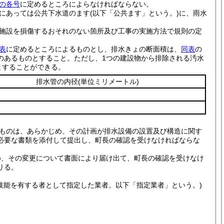
の各号
に定めるところによらなければならない。
にあっては公共下水道のます
(以下「公共ます」という。)
に、雨水
施設を損傷するおそれのない箇所及び工事の実施方法で規則の定
表
に定めるところによるものとし、排水きょの断面積は、
同表
の
のあるものとすること。
ただし、1つの建設物から排除される汚水
とすることができる。
排水管の内径
(単位ミリメートル)
ものは、あらかじめ、その計画が排水設備の設置及び構造に関す
必要な書類を添付して提出し、町長の確認を受けなければならな
め、その変更について書面により届け出て、町長の確認を受けなけ
りる。
技能を有する者として指定した業者。以下「指定業者」という。)