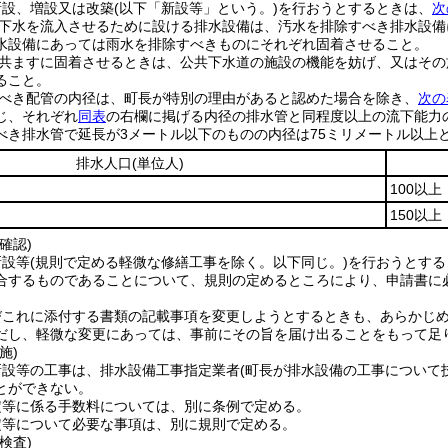
新設、増設又は改築
(以下「新設等」という。)
を行おうとするときは、
次
下水を流入させるために設ける排水設備は、汚水を排除すべき排水設備
水設備にあっては雨水を排除すべきものにそれぞれ固着させること。
共ますに固着させるときは、公共下水道の施設の機能を妨げ、又はその
ること。
べき配管の内径は、町長が特別の理由があると認めた場合を除き、
次の
じ、それぞれ
同表
の右欄に掲げる内径の排水管と同程度以上の流下能力
べき排水管で延長が3メートル以下のものの内径は75ミリメートル以上
排水人口
(単位人)
100以上
150以上
確認)
新設等
(規則で定める軽微な修繕工事を除く。以下同じ。)
を行おうとする
合するものであることについて、規則の定めるところにより、申請書に
びこれに添付する書類の記載事項を変更しようとするときも、あらかじ
だし、軽微な変更にあっては、事前にその旨を届け出ることをもって足
施)
新設等の工事は、排水設備工事指定業者
(町長が排水設備の工事について
とができない。
定等に係る手数料については、別に条例で定める。
定等について必要な事項は、別に規則で定める。
検査)