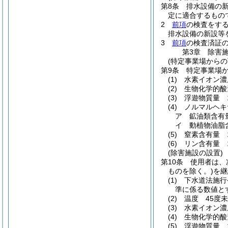
第8条
排水設備の
定に適合するもの
2
前項
の検査をす
排水設備の新設等
3
前項
の検査済証
第3章
除害
(特定事業場からの
第9条
特定事業場
(1)
水素イオン濃
(2)
生物化学的酸
(3)
浮遊物質量 
(4)
ノルマルヘキ
ア
鉱油類含有
イ
動植物油脂
(5)
窒素含有量 
(6)
リン含有量 
(除害施設の設置)
第10条
使用者は、
ものを除く。)
を継
(1)
下水道法施行
準に係る数値と
(2)
温度 45度
(3)
水素イオン濃
(4)
生物化学的酸
(5)
浮遊物質量 