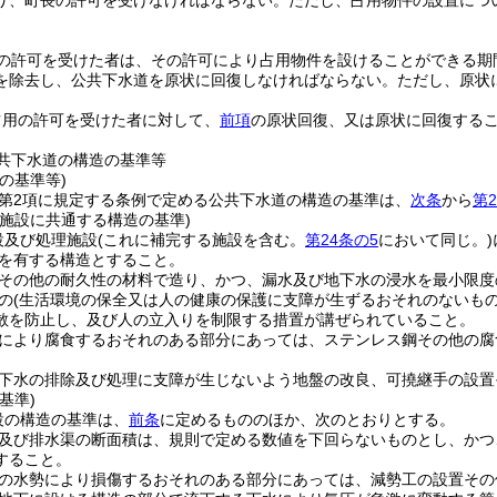
り、町長の許可を受けなければならない。
ただし、占用物件の設置につ
の許可を受けた者は、その許可により占用物件を設けることができる期
を除去し、公共下水道を原状に回復しなければならない。
ただし、原状
占用の許可を受けた者に対して、
前項
の原状回復、又は原状に回復する
共下水道の構造の基準等
の基準等)
条第2項に規定する条例で定める公共下水道の構造の基準は、
次条
から
第2
理施設に共通する構造の基準)
設及び処理施設
(これに補完する施設を含む。
第24条の5
において同じ。)
を有する構造とすること。
その他の耐久性の材料で造り、かつ、漏水及び地下水の浸水を最小限度
の
(生活環境の保全又は人の健康の保護に支障が生ずるおそれのないもの
散を防止し、及び人の立入りを制限する措置が講ぜられていること。
により腐食するおそれのある部分にあっては、ステンレス鋼その他の腐
下水の排除及び処理に支障が生じないよう地盤の改良、可撓継手の設置
基準)
設の構造の基準は、
前条
に定めるもののほか、次のとおりとする。
及び排水渠の断面積は、規則で定める数値を下回らないものとし、かつ
すること。
の水勢により損傷するおそれのある部分にあっては、減勢工の設置その