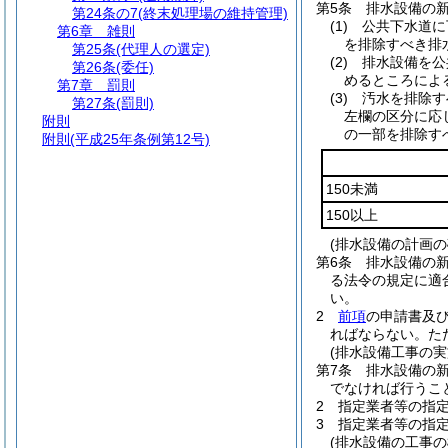
第5条
排水設備の
第24条の7
(終末処理場の維持管理)
(1)
公共下水道に
第6章
雑則
を排除すべき排
第25条
(代理人の選定)
(2)
排水設備を公
第26条
(委任)
めるところによ
第7章
罰則
(3)
汚水を排除す
第27条
(罰則)
左欄の区分に応
附則
の一部を排除す
附則
(平成25年条例第12号)
150未満
150以上
(排水設備の計画の
第6条
排水設備の
る法令の規定に適
い。
2
前項
の申請書及
ればならない。
た
(排水設備工事の実
第7条
排水設備の
でなければ行うこ
2
指定業者等の指
3
指定業者等の指
(排水設備の工事の