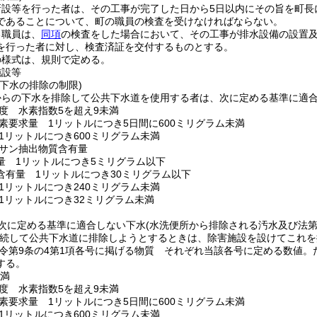
新設等を行った者は、その工事が完了した日から5日以内にその旨を町長
であることについて、町の職員の検査を受けなければならない。
る職員は、
同項
の検査をした場合において、その工事が排水設備の設置
を行った者に対し、検査済証を交付するものとする。
の様式は、規則で定める。
施設等
下水の排除の制限)
からの下水を排除して公共下水道を使用する者は、次に定める基準に適
度 水素指数5を超え9未満
素要求量 1リットルにつき5日間に600ミリグラム未満
1リットルにつき600ミリグラム未満
サン抽出物質含有量
量 1リットルにつき5ミリグラム以下
含有量 1リットルにつき30ミリグラム以下
1リットルにつき240ミリグラム未満
1リットルにつき32ミリグラム未満
次に定める基準に適合しない下水
(水洗便所から排除される汚水及び法
続して公共下水道に排除しようとするときは、除害施設を設けてこれを
令第9条の4第1項各号に掲げる物質 それぞれ当該各号に定める数値。
する。
未満
度 水素指数5を超え9未満
素要求量 1リットルにつき5日間に600ミリグラム未満
1リットルにつき600ミリグラム未満