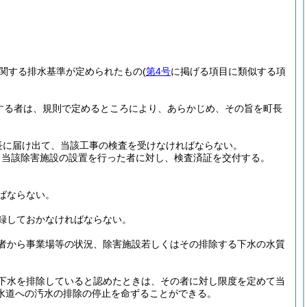
関する排水基準が定められたもの
(
第4号
に掲げる項目に類似する項
する者は、規則で定めるところにより、あらかじめ、その旨を町長
長に届け出て、当該工事の検査を受けなければならない。
、当該除害施設の設置を行った者に対し、検査済証を交付する。
ばならない。
録しておかなければならない。
者から事業場等の状況、除害施設若しくはその排除する下水の水質
下水を排除していると認めたときは、その者に対し限度を定めて当
水道への汚水の排除の停止を命ずることができる。