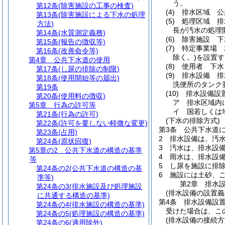
う。
第12条
(除害施設の工事の検査)
(4)
排水区域 公
第13条
(除害施設による下水の処理
(5)
処理区域 排
方法)
長が汚水の処理
第14条
(水質測定義務)
(6)
除害施設 下
第15条
(報告の徴収等)
(7)
特定事業場 
第16条
(改善命令等)
除く。)
を設置す
第4章
公共下水道の使用
(8)
使用者 下水
第17条
(し尿の排除の制限)
(9)
排水設備 排
第18条
(使用開始等の届出)
洗便所のタンク
第19条
(10)
排水設備設
第20条
(使用料の徴収)
ア
排水区域内
第5章
行為の許可等
イ
国若しくは
第21条
(行為の許可)
(下水の排除方式)
第22条
(許可を要しない軽微な変更)
第3条
公共下水道
第23条
(占用)
2
排水設備は、汚
第24条
(原状回復)
3
汚水は、排水設
第5章の2
公共下水道の構造の基準
4
雨水は、排水設
等
5
し尿を施設に排
第24条の2
(公共下水道の構造の基
6
施設には土砂、
準等)
第2章
排水
第24条の3
(排水施設及び処理施設
(排水設備の設置義
に共通する構造の基準)
第4条
排水設備設
第24条の4
(排水施設の構造の基準)
受けた場合は、こ
第24条の5
(処理施設の構造の基準)
(排水設備の接続方
第24条の6
(適用除外)