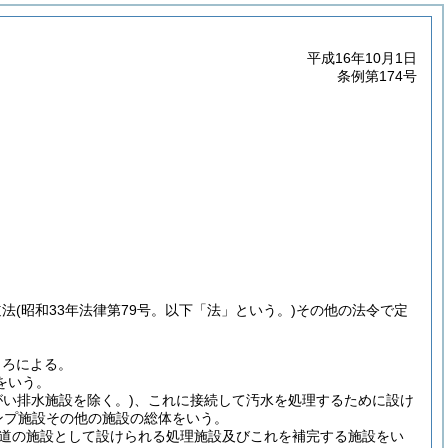
平成16年10月1日
条例第174号
道法
(昭和33年法律第79号。以下「法」という。)
その他の法令で定
ころによる。
をいう。
がい排水施設を除く。)
、これに接続して汚水を処理するために設け
ンプ施設その他の施設の総体をいう。
道の施設として設けられる処理施設及びこれを補完する施設をい