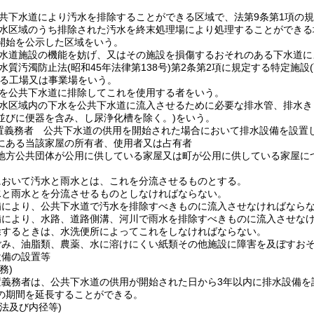
共下水道により汚水を排除することができる区域で、法第9条第1項の
水区域のうち排除された汚水を終末処理場により処理することができる
開始を公示した区域をいう。
水道施設の機能を妨げ、又はその施設を損傷するおそれのある下水道に
水質汚濁防止法
(昭和45年法律第138号)
第2条第2項に規定する特定施設
る工場又は事業場をいう。
を公共下水道に排除してこれを使用する者をいう。
水区域内の下水を公共下水道に流入させるために必要な排水管、排水き
並びに便器を含み、し尿浄化槽を除く。)
をいう。
置義務者 公共下水道の供用を開始された場合において排水設備を設置
にある当該家屋の所有者、使用者又は占有者
地方公共団体が公用に供している家屋又は町が公用に供している家屋に
において汚水と雨水とは、これを分流させるものとする。
水と雨水とを分流させるものとしなければならない。
備により、公共下水道で汚水を排除すべきものに流入させなければなら
備により、水路、道路側溝、河川で雨水を排除すべきものに流入させな
除するときは、水洗便所によってこれをしなければならない。
ごみ、油脂類、農薬、水に溶けにくい紙類その他施設に障害を及ぼすお
設備の設置等
務)
置義務者は、公共下水道の供用が開始された日から3年以内に排水設備を
の期間を延長することができる。
法及び内径等)