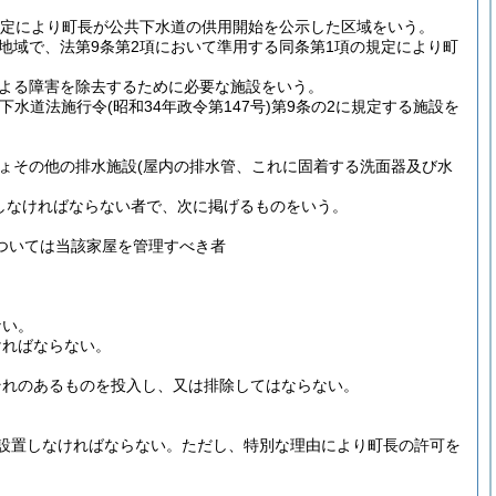
規定により町長が公共下水道の供用開始を公示した区域をいう。
地域で、法第9条第2項において準用する同条第1項の規定により町
よる障害を除去するために必要な施設をいう。
(下水道法施行令
(昭和34年政令第147号)
第9条の2に規定する施設を
ょその他の排水施設
(屋内の排水管、これに固着する洗面器及び水
しなければならない者で、次に掲げるものをいう。
ついては当該家屋を管理すべき者
ない。
ければならない。
それのあるものを投入し、又は排除してはならない。
設置しなければならない。
ただし、特別な理由により町長の許可を