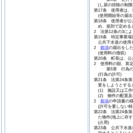
(し尿の排除の制限
第17条
使用者は、
(使用開始等の届出
第18条
使用者が公
め、規則で定める
2
法第12条の3に
第19条
特定事業場
公共下水道の使用
2
前項
の届出をし
(使用料の徴収)
第20条
町長は、公
2
使用料の額、算
第5章
行為
(行為の許可)
第21条
法第24条
更をしようとする
(1)
施設又は工作
(2)
物件の配置及
2
前項
の申請書の
(許可を要しない軽
第22条
法第24条
た物件
(地上に存
(占用)
第23条
公共下水道