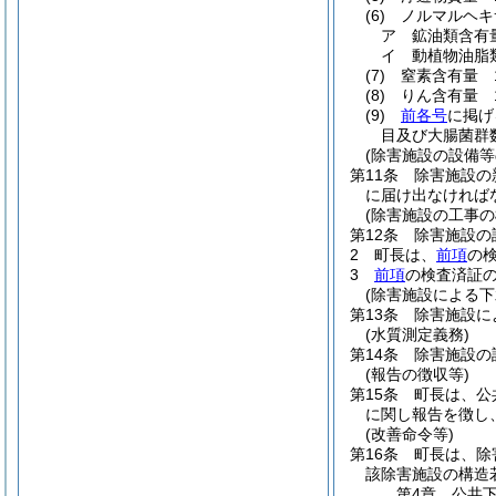
(6)
ノルマルヘキ
ア
鉱油類含有
イ
動植物油脂
(7)
窒素含有量 
(8)
りん含有量 
(9)
前各号
に掲げ
目及び大腸菌群
(除害施設の設備等
第11条
除害施設の
に届け出なければ
(除害施設の工事の
第12条
除害施設の
2
町長は、
前項
の
3
前項
の検査済証
(除害施設による下
第13条
除害施設に
(水質測定義務)
第14条
除害施設の
(報告の徴収等)
第15条
町長は、公
に関し報告を徴し
(改善命令等)
第16条
町長は、除
該除害施設の構造
第4章
公共