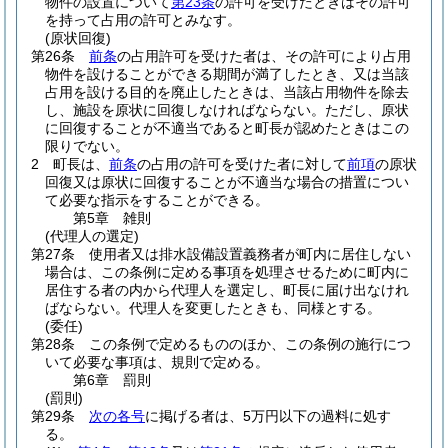
物件の設置について
第23条
の許可を受けたときはその許可
を持って占用の許可とみなす。
(原状回復)
第26条
前条
の占用許可を受けた者は、その許可により占用
物件を設けることができる期間が満了したとき、又は当該
占用を設ける目的を廃止したときは、当該占用物件を除去
し、施設を原状に回復しなければならない。
ただし、原状
に回復することが不適当であると町長が認めたときはこの
限りでない。
2
町長は、
前条
の占用の許可を受けた者に対して
前項
の原状
回復又は原状に回復することが不適当な場合の措置につい
て必要な指示をすることができる。
第5章
雑則
(代理人の選定)
第27条
使用者又は排水設備設置義務者が町内に居住しない
場合は、この条例に定める事項を処理させるために町内に
居住する者の内から代理人を選定し、町長に届け出なけれ
ばならない。
代理人を変更したときも、同様とする。
(委任)
第28条
この条例で定めるもののほか、この条例の施行につ
いて必要な事項は、規則で定める。
第6章
罰則
(罰則)
第29条
次の各号
に掲げる者は、5万円以下の過料に処す
る。