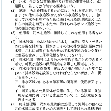
(1)
汚水 生活又は事業
(耕作及び畜産の事業を除く。)
に
起因し、若しくは付随する廃水をいう。
(2)
施設 汚水を排除するために設けられる排水管、排水
きょその他の排水施設
(かんがい排水施設を除く。)
に接
続して汚水を処理するために設けられる処理施設又はこ
れらの施設を補完するために設けられるポンプ施設その
他の施設の総体をいう。
(3)
使用者 汚水を施設に排除してこれを使用する者をい
う。
(4)
排水設備 排水区域内の汚水を、施設に流入させるた
めに必要な排水管、排水きょその他の排水施設
(屋内の排
水管、これに固着する洗面器及び水洗便所のタンク並び
に便器を含み、し尿浄化槽を除く。)
をいう。
(5)
排水区域 施設により汚水を排除することのできる区
域で、町長が施設の供用開始を公示した区域をいう。
(6)
排水設備設置義務者 施設の供用が開始された場合に
おいて排水設備を設置しなければならない者は、次に掲
げる者をいう。
ア
排水区域内にある当該家屋の所有者、使用者又は占
有者
イ
国又は地方公共団体が公用に供している家屋、又は
町が公用に供している家屋については、当該家屋を管
理すべき者
(7)
終末処理場 汚水を最終的に処理して河川その他の公
共の水域に放流するための施設として設けられる処理施