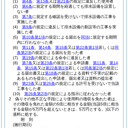
(1)
第4条
、
第13条
又は
第21条
の規定に違反した使用者
(2)
第6条
に規定する期間を経過しても排水設備を設置し
ない者
(3)
第7条
に規定する確認を受けないで排水設備の工事を
実施した者
(4)
第9条
の規定に違反して排水設備の新設等の工事を実
施した者
(5)
第10条第1項
の規定による届出を
同項
に規定する期間
内に行わなかった者
(6)
第11条
、
第14条
、
第15条
又は
第22条第1項
若しくは
同
条第2項
の規定による届出を怠った者
(7)
第19条
の規定による命令に違反した者
(8)
第7条
又は
第23条
の規定による申請書、
第11条
、
第14
条
、
第15条
又は
第22条第1項
若しくは
同条第2項
の規定に
よる届出書又は
第18条
の規定による資料で不実の記載の
あるものを提出した申請者、届出者又は資料の提出者
(9)
第23条
又は
第25条
の規定による許可を受けないで当該
工事をした者
(10)
第26条第2項
の規定による指示に従わなかった者
2
偽りその他不正な手段により使用料の徴収を免れた者は、
その徴収を免れた金額の5倍に相当する金額
(当該5倍に相当
する金額が5万円を超えないときは、5万円とする。)
以下の
過料に処する。
附
則
(施行期日)