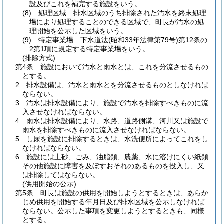
設及びこれを補完する施設をいう。
(8)
処理区域 排水区域のうち排除された汚水を終末処理
場により処理することのできる区域で、町長が汚水の処
理開始を公示した区域をいう。
(9)
特定事業場 下水道法
(昭和33年法律第79号)
第12条の
2第1項に規定する特定事業場をいう。
(排除方式)
第4条
施設において汚水と雨水とは、これを分流させるもの
とする。
2
排水設備は、汚水と雨水とを分流させるものとしなければ
ならない。
3
汚水は排水設備により、施設で汚水を排除すべきものに流
入させなければならない。
4
雨水は排水設備により、水路、道路側溝、河川又は施設で
雨水を排除すべきものに流入させなければならない。
5
し尿を施設に排除するときは、水洗便所によってこれをし
なければならない。
6
施設には土砂、ごみ、油脂類、農薬、水に溶けにくい紙類
その他施設に障害を及ぼすおそれのあるものを投入し、又
は排除してはならない。
(供用開始の公示)
第5条
町長は施設の供用を開始しようとするときは、あらか
じめ供用を開始する年月日及び排水区域を公示しなければ
ならない。
公示した事項を変更しようとするときも、同様
とする。