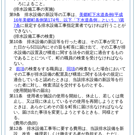
ろによること。
(排水設備工事の実施)
第9条
排水設備の新設等の工事は、
美郷町下水道条例
(平成
16年美郷町条例第174号。以下「下水道条例」という。)
第
7条
に規定する排水設備工事指定業者でなければ行うことが
できない。
(排水設備工事の検査)
第10条
排水設備の新設等を行った者は、その工事が完了し
た日から5日以内にその旨を町長に届け出て、その工事が排
水設備の設置及び構造に関する法令の規定に適合するもの
であることについて、町の職員の検査を受けなければなら
ない。
2
前項
の検査をする職員は、
同項
の検査をした場合において
その工事が排水設備の配置及び構造に関する法令の規定に
適合していると認めたときは、当該排水設備の新設等を行
った者に対し、検査済証を交付するものとする。
(使用開始等の届出)
第11条
使用者が施設の使用を開始し、休止し、若しくは廃
止し、又は現に休止しているその使用を再開しようとする
ときは、あらかじめその旨を町長に届け出なければならな
い。
届け出た事項を変更しようとするときも、同様とす
る。
(費用の負担)
第12条
排水設備工事等に要する費用は、当該排水設備を新
設、改造、修理若しくは撤去する者が負担する。
ただし、