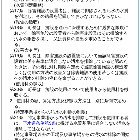
(水質測定義務)
第17条
除害施設の設置者は、施設に排除される汚水の水質
を測定し、その結果を記録しておかなければならない。
(報告の徴収)
第18条
町長は、施設を適正に管理するために必要な限度に
おいて、除害施設の設置者から除害施設又はその排除する
汚水の報告を徴し、又は資料の提出を求めることができ
る。
(改善命令等)
第19条
町長は、除害施設の設置後において当該除害施設の
設置に係る基準に適合しない汚水を排除していると認めた
ときは、その者に対し期限を定めて当該除害施設の構造若
しくは使用の方法の改善又は除害施設の使用若しくは施設
への汚水の排除の停止を命ずることができる。
(使用料の徴収)
第20条
町長は、施設の使用について使用者から使用料を徴
収する。
2
使用料の額、算定方法及び徴収方法は、別に条例で定め
る。
(特定事業場からの汚水の排除の制限)
第21条
特定事業場からの汚水を排除して施設を使用する者
は、
下水道条例第9条
に掲げる水質基準に適合しない汚水を
排除してはならない。
(特定事業場以外の工場及び事業場からの汚水の排除の開始