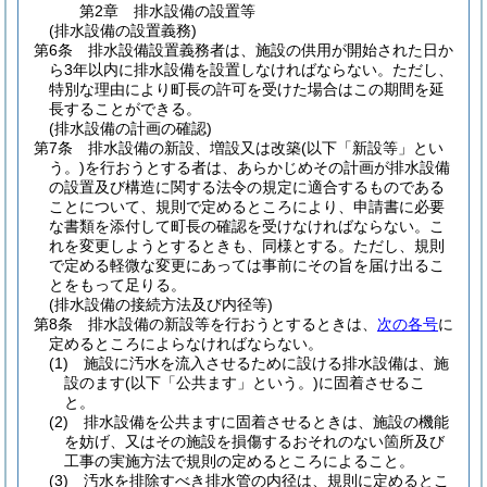
第2章
排水設備の設置等
(排水設備の設置義務)
第6条
排水設備設置義務者は、施設の供用が開始された日か
ら3年以内に排水設備を設置しなければならない。
ただし、
特別な理由により町長の許可を受けた場合はこの期間を延
長することができる。
(排水設備の計画の確認)
第7条
排水設備の新設、増設又は改築
(以下「新設等」とい
う。)
を行おうとする者は、あらかじめその計画が排水設備
の設置及び構造に関する法令の規定に適合するものである
ことについて、規則で定めるところにより、申請書に必要
な書類を添付して町長の確認を受けなければならない。
こ
れを変更しようとするときも、同様とする。
ただし、規則
で定める軽微な変更にあっては事前にその旨を届け出るこ
とをもって足りる。
(排水設備の接続方法及び内径等)
第8条
排水設備の新設等を行おうとするときは、
次の各号
に
定めるところによらなければならない。
(1)
施設に汚水を流入させるために設ける排水設備は、施
設のます
(以下「公共ます」という。)
に固着させるこ
と。
(2)
排水設備を公共ますに固着させるときは、施設の機能
を妨げ、又はその施設を損傷するおそれのない箇所及び
工事の実施方法で規則の定めるところによること。
(3)
汚水を排除すべき排水管の内径は、規則に定めるとこ