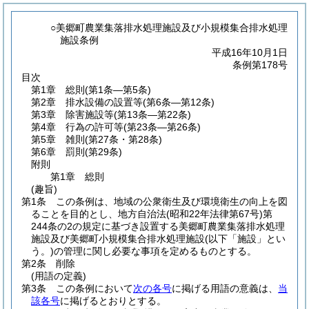
○美郷町農業集落排水処理施設及び小規模集合排水処理
施設条例
平成16年10月1日
条例第178号
目次
第1章
総則
(第1条―第5条)
第2章
排水設備の設置等
(第6条―第12条)
第3章
除害施設等
(第13条―第22条)
第4章
行為の許可等
(第23条―第26条)
第5章
雑則
(第27条・第28条)
第6章
罰則
(第29条)
附則
第1章
総則
(趣旨)
第1条
この条例は、地域の公衆衛生及び環境衛生の向上を図
ることを目的とし、地方自治法
(昭和22年法律第67号)
第
244条の2の規定に基づき設置する美郷町農業集落排水処理
施設及び美郷町小規模集合排水処理施設
(以下「施設」とい
う。)
の管理に関し必要な事項を定めるものとする。
第2条
削除
(用語の定義)
第3条
この条例において
次の各号
に掲げる用語の意義は、
当
該各号
に掲げるとおりとする。