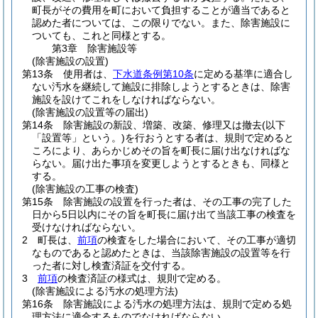
町長がその費用を町において負担することが適当であると
認めた者については、この限りでない。
また、除害施設に
ついても、これと同様とする。
第3章
除害施設等
(除害施設の設置)
第13条
使用者は、
下水道条例第10条
に定める基準に適合し
ない汚水を継続して施設に排除しようとするときは、除害
施設を設けてこれをしなければならない。
(除害施設の設置等の届出)
第14条
除害施設の新設、増築、改築、修理又は撤去
(以下
「設置等」という。)
を行おうとする者は、規則で定めると
ころにより、あらかじめその旨を町長に届け出なければな
らない。
届け出た事項を変更しようとするときも、同様と
する。
(除害施設の工事の検査)
第15条
除害施設の設置を行った者は、その工事の完了した
日から5日以内にその旨を町長に届け出て当該工事の検査を
受けなければならない。
2
町長は、
前項
の検査をした場合において、その工事が適切
なものであると認めたときは、当該除害施設の設置等を行
った者に対し検査済証を交付する。
3
前項
の検査済証の様式は、規則で定める。
(除害施設による汚水の処理方法)
第16条
除害施設による汚水の処理方法は、規則で定める処
理方法に適合するものでなければならない。