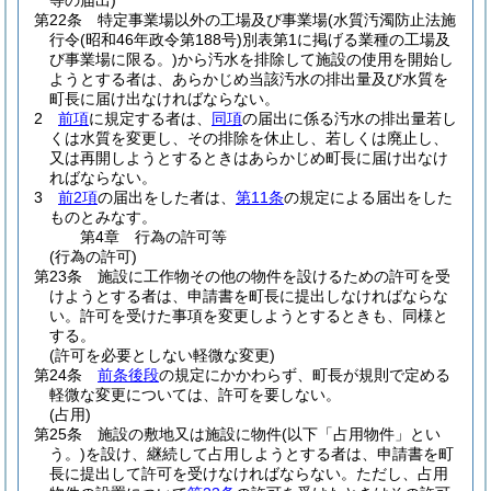
等の届出)
第22条
特定事業場以外の工場及び事業場
(水質汚濁防止法施
行令
(昭和46年政令第188号)
別表第1に掲げる業種の工場及
び事業場に限る。)
から汚水を排除して施設の使用を開始し
ようとする者は、あらかじめ当該汚水の排出量及び水質を
町長に届け出なければならない。
2
前項
に規定する者は、
同項
の届出に係る汚水の排出量若し
くは水質を変更し、その排除を休止し、若しくは廃止し、
又は再開しようとするときはあらかじめ町長に届け出なけ
ればならない。
3
前2項
の届出をした者は、
第11条
の規定による届出をした
ものとみなす。
第4章
行為の許可等
(行為の許可)
第23条
施設に工作物その他の物件を設けるための許可を受
けようとする者は、申請書を町長に提出しなければならな
い。
許可を受けた事項を変更しようとするときも、同様と
する。
(許可を必要としない軽微な変更)
第24条
前条後段
の規定にかかわらず、町長が規則で定める
軽微な変更については、許可を要しない。
(占用)
第25条
施設の敷地又は施設に物件
(以下「占用物件」とい
う。)
を設け、継続して占用しようとする者は、申請書を町
長に提出して許可を受けなければならない。
ただし、占用