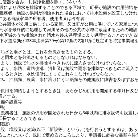
に便器を含み、し尿浄化槽を除く。)
をいう。
設により汚水を排除することのできる区域で、町長が施設の供用開始を
義務者 施設の供用が開始された場合において排水設備を設置しなけれ
にある当該家屋の所有者、使用者又は占有者
公共団体が公用に供している家屋、又は町が公用に供している家屋につ
汚水を最終的に処理して河川その他の公共の水域に放流するための施設
水区域のうち排除された汚水を終末処理場により処理することのできる
下水道法
(昭和33年法律第79号)
第12条の2第1項に規定する特定事業場
て汚水と雨水とは、これを分流させるものとする。
水と雨水とを分流させるものとしなければならない。
により、施設で汚水を排除すべきものに流入させなければならない。
により、水路、道路側溝、河川又は施設で雨水を排除すべきものに流入
除するときは、水洗便所によってこれをしなければならない。
ごみ、油脂類、農薬、水に溶けにくい紙類その他施設に障害を及ぼすお
の供用を開始しようとするときは、あらかじめ供用を開始する年月日及
様とする。
設備の設置等
務)
置義務者は、施設の供用が開始された日から3年以内に排水設備を設置し
延長することができる。
確認)
新設、増設又は改築
(以下「新設等」という。)
を行おうとする者は、あら
ることについて、規則で定めるところにより、申請書に必要な書類を添