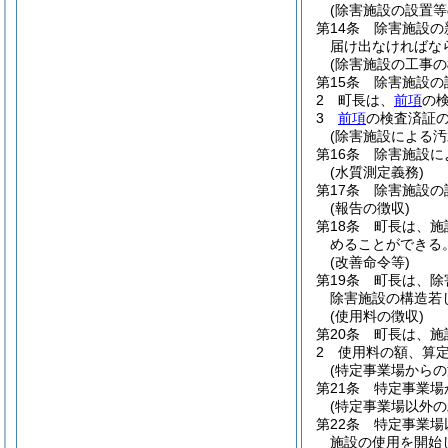
(除害施設の設置等
第14条
除害施設の
届け出なければな
(除害施設の工事の
第15条
除害施設の
2
町長は、
前項
の
3
前項
の検査済証
(除害施設による汚
第16条
除害施設に
(水質測定義務)
第17条
除害施設の
(報告の徴収)
第18条
町長は、施
めることができる
(改善命令等)
第19条
町長は、除
除害施設の構造若
(使用料の徴収)
第20条
町長は、施
2
使用料の額、算
(特定事業場からの
第21条
特定事業場
(特定事業場以外
第22条
特定事業場
施設の使用を開始