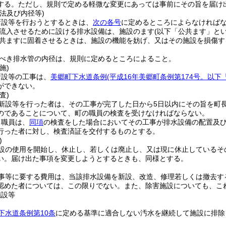
する。
ただし、規則で定める軽微な変更にあっては事前にその旨を届け
法及び内径等)
新設等を行おうとするときは、
次の各号
に定めるところによらなければ
流入させるために設ける排水設備は、施設のます
(以下「公共ます」とい
共ますに固着させるときは、施設の機能を妨げ、又はその施設を損傷す
べき排水管の内径は、規則に定めるところによること。
施)
新設等の工事は、
美郷町下水道条例
(平成16年美郷町条例第174号。以
ができない。
査)
新設等を行った者は、その工事が完了した日から5日以内にその旨を町
のであることについて、町の職員の検査を受けなければならない。
る職員は、
同項
の検査をした場合においてその工事が排水設備の配置及
行った者に対し、検査済証を交付するものとする。
)
設の使用を開始し、休止し、若しくは廃止し、又は現に休止しているそ
い。
届け出た事項を変更しようとするときも、同様とする。
事等に要する費用は、当該排水設備を新設、改造、修理若しくは撤去す
認めた者については、この限りでない。
また、除害施設についても、こ
施設等
下水道条例第10条
に定める基準に適合しない汚水を継続して施設に排除