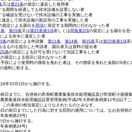
条
又は
第21条
の規定に違反した使用者
する期間を経過しても排水設備を設置しない者
する確認を受けないで排水設備の工事を実施した者
に違反して排水設備の新設等の工事を実施した者
の規定による届出を
同項
に規定する期間内に行わなかった者
4条
、
第15条
又は
第22条第1項
若しくは
同条第2項
の規定による届出を怠
による命令に違反した者
3条
の規定による申請書、
第11条
、
第14条
、
第15条
又は
第22条第1項
若
あるものを提出した申請者、届出者又は資料の提出者
25条
の規定による許可を受けないで当該工事をした者
項
の規定による指示に従わなかった者
な手段により使用料の徴収を免れた者は、その徴収を免れた金額の5倍に
の過料に処する。
16年10月1日から施行する。
の前日までに、合併前の邑智町農業集落排水処理施設及び邑智町小規模
村農業集落排水処理施設設置管理条例
(平成2年大和村条例第12号)
(以下
、この条例の相当規定によりなされたものとみなす。
の日の前日までにした行為に対する罰則の適用については、なお合併前
7年
条例第23号)
の日から施行する。
4年
条例第24号)
の日から施行する。