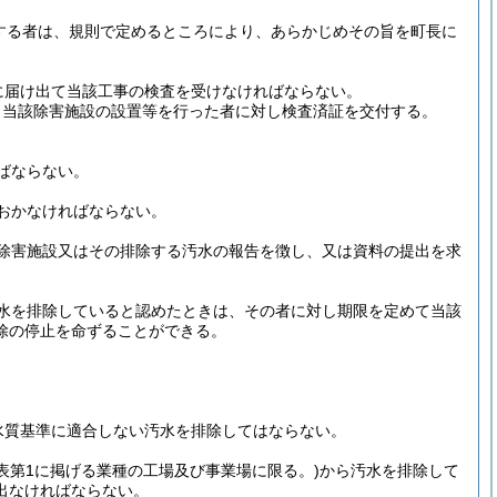
する者は、規則で定めるところにより、あらかじめその旨を町長に
に届け出て当該工事の検査を受けなければならない。
、当該除害施設の設置等を行った者に対し検査済証を交付する。
ばならない。
おかなければならない。
除害施設又はその排除する汚水の報告を徴し、又は資料の提出を求
水を排除していると認めたときは、その者に対し期限を定めて当該
除の停止を命ずることができる。
水質基準に適合しない汚水を排除してはならない。
表第1に掲げる業種の工場及び事業場に限る。)
から汚水を排除して
出なければならない。