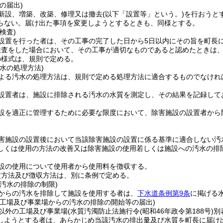
の届出)
新設、増築、改築、修理又は撤去
(以下「設置等」という。)
を行おうと
らない。
届け出た事項を変更しようとするときも、同様とする。
検査)
設置を行った者は、その工事の完了した日から5日以内にその旨を町長
検査をした場合において、その工事が適切なものであると認めたときは
の様式は、規則で定める。
水の処理方法)
よる汚水の処理方法は、規則で定める処理方法に適合するものでなけれ
設置者は、施設に排除される汚水の水質を測定し、その結果を記録して
設を適正に管理するために必要な限度において、除害施設の設置者から
。
害施設の設置後において当該除害施設の設置に係る基準に適合しない汚
しくは使用の方法の改善又は除害施設の使用若しくは施設への汚水の排
設の使用について使用者から使用料を徴収する。
定方法及び徴収方法は、別に条例で定める。
汚水の排除の制限)
からの汚水を排除して施設を使用する者は、
下水道条例第9条
に掲げる
の工場及び事業場からの汚水の排除の開始等の届出)
以外の工場及び事業場
(水質汚濁防止法施行令
(昭和46年政令第188号)
別
しようとする者は、あらかじめ当該汚水の排出量及び水質を町長に届け