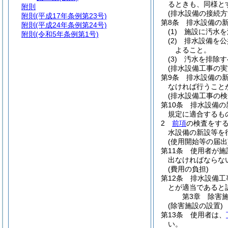
るときも、同様と
附則
(排水設備の接続方
附則
(平成17年条例第23号)
第8条
排水設備の
附則
(平成24年条例第24号)
(1)
施設に汚水を
附則
(令和5年条例第1号)
(2)
排水設備を公
よること。
(3)
汚水を排除す
(排水設備工事の実
第9条
排水設備の
なければ行うこと
(排水設備工事の検
第10条
排水設備の
規定に適合するも
2
前項
の検査をす
水設備の新設等を
(使用開始等の届出
第11条
使用者が施
出なければならな
(費用の負担)
第12条
排水設備工
とが適当であると
第3章
除害
(除害施設の設置)
第13条
使用者は、
い。