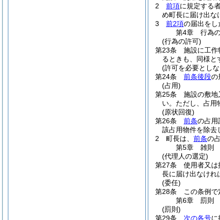
2
前項
に規定する
め町長に届け出な
3
前2項
の届出をし
第4章
行為
(行為の許可)
第23条
施設に工作
るときも、同様と
(許可を必要としな
第24条
前条後段
の
(占用)
第25条
施設の敷地
い。
ただし、占用
(原状回復)
第26条
前条
の占用
該占用物件を除去
2
町長は、
前条
の
第5章
雑則
(代理人の選定)
第27条
使用者又は
長に届け出なけれ
(委任)
第28条
この条例で
第6章
罰則
(罰則)
第29条
次の各号
に