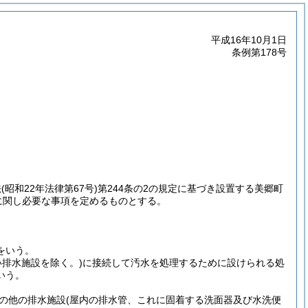
平成16年10月1日
条例第178号
法
(昭和22年法律第67号)
第244条の2の規定に基づき設置する美郷町
に関し必要な事項を定めるものとする。
。
をいう。
い排水施設を除く。)
に接続して汚水を処理するために設けられる処
いう。
の他の排水施設
(屋内の排水管、これに固着する洗面器及び水洗便