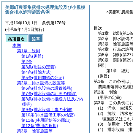
美郷町農業集落排水処理施設及び小規模
集合排水処理施設条例
○美郷町農業
平成16年10月1日 条例第178号
目次
(令和5年4月1日施行)
第1章
総則
(第1
第2章
排水設備
条項目次
沿革
第3章
除害施設
本則
第4章
行為の許
第1章
総則
第5章
雑則
(第2
第1条
(趣旨)
第6章
罰則
(第29
第2条
附則
第3条
(用語の定義)
第1章
総則
第4条
(排除方式)
(趣旨)
第5条
(供用開始の公示)
第1条
この条例は
第2章
排水設備の設置等
農業集落排水処理
第6条
(排水設備の設置義務)
第2条
削除
第7条
(排水設備の計画の確認)
(用語の定義)
第8条
(排水設備の接続方法及び内
第3条
この条例に
径等)
(1)
汚水 生活又
第9条
(排水設備工事の実施)
(2)
施設 汚水を
第10条
(排水設備工事の検査)
理施設又はこれ
第11条
(使用開始等の届出)
(3)
使用者 汚水
第12条
(費用の負担)
(4)
排水設備 排
第3章
除害施設等