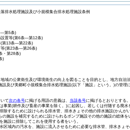
集落排水処理施設及び小規模集合排水処理施設条例
条―第5条)
の設置等
(第6条―第12条)
等
(第13条―第22条)
可等
(第23条―第26条)
7条・第28条)
条)
、地域の公衆衛生及び環境衛生の向上を図ることを目的とし、地方自治
施設及び美郷町小規模集合排水処理施設
(以下「施設」という。)
の管理
おいて
次の各号
に掲げる用語の意義は、
当該各号
に掲げるとおりとする
は事業
(耕作及び畜産の事業を除く。)
に起因し、若しくは付随する廃水
排除するために設けられる排水管、排水きょその他の排水施設
(かんが
らの施設を補完するために設けられるポンプ施設その他の施設の総体を
を施設に排除してこれを使用する者をいう。
水区域内の汚水を、施設に流入させるために必要な排水管、排水きょそ