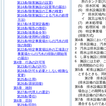
所のタンク並び
第13条
(除害施設の設置)
(5)
排水区域 施
第14条
(除害施設の設置等の届出)
(6)
排水設備設置
第15条
(除害施設の工事の検査)
ア
排水区域内
第16条
(除害施設による汚水の処理
イ
国又は地方
方法)
(7)
終末処理場 
第17条
(水質測定義務)
(8)
処理区域 排
第18条
(報告の徴収)
(9)
特定事業場 
第19条
(改善命令等)
(排除方式)
第20条
(使用料の徴収)
第4条
施設におい
第21条
(特定事業場からの汚水の排
2
排水設備は、汚
除の制限)
3
汚水は排水設備
第22条
(特定事業場以外の工場及び
4
雨水は排水設備
事業場からの汚水の排除の開始等
5
し尿を施設に排
の届出)
6
施設には土砂、
第4章
行為の許可等
(供用開始の公示)
第23条
(行為の許可)
第5条
町長は施設
第24条
(許可を必要としない軽微な
とするときも、同
変更)
第2章
排水
第25条
(占用)
(排水設備の設置義
第26条
(原状回復)
第6条
排水設備設
第5章
雑則
場合はこの期間を
第27条
(代理人の選定)
(排水設備の計画の
第28条
(委任)
第7条
排水設備の
第6章
罰則
適合するものであ
第29条
(罰則)