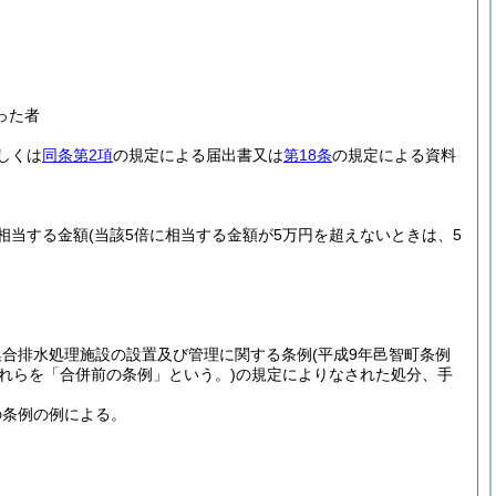
った者
しくは
同条第2項
の規定による届出書又は
第18条
の規定による資料
相当する金額
(当該5倍に相当する金額が5万円を超えないときは、5
集合排水処理施設の設置及び管理に関する条例
(平成9年邑智町条例
これらを「合併前の条例」という。)
の規定によりなされた処分、手
の条例の例による。