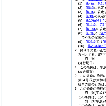
(1)
第4条
、
第13
(2)
第6条
に規定
(3)
第7条
に規定
(4)
第9条
の規定
(5)
第10条第1項
(6)
第11条
、
第1
(7)
第19条
の規定
(8)
第7条
又は
第2
で不実の記載の
(9)
第23条
又は
第
(10)
第26条第2
2
偽りその他不正
万円とする。)
以下
附
則
(施行期日)
1
この条例は、平成
(経過措置)
2
この条例の施行
第24号)
又は大和
続その他の行為は
3
この条例の施行
附
則
(平成1
この条例は、公布
附
則
(平成2
この条例は、公布