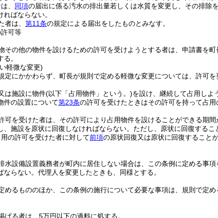
者は、
同項
の届出に係る汚水の排出量若しくは水質を変更し、その排除
ければならない。
た者は、
第11条
の規定による届出をしたものとみなす。
の許可等
物その他の物件を設けるための許可を受けようとする者は、申請書を町
する。
い軽微な変更)
規定にかかわらず、町長が規則で定める軽微な変更については、許可を
又は施設に物件
(以下「占用物件」という。)
を設け、継続して占用しよ
物件の設置について
第23条
の許可を受けたときはその許可を持って占用
許可を受けた者は、その許可により占用物件を設けることができる期間
し、施設を原状に回復しなければならない。
ただし、原状に回復するこ
占用の許可を受けた者に対して
前項
の原状回復又は原状に回復すること
排水設備設置義務者が町内に居住しない場合は、この条例に定める事項
ばならない。
代理人を変更したときも、同様とする。
定めるもののほか、この条例の施行について必要な事項は、規則で定め
掲げる者は、5万円以下の過料に処する。