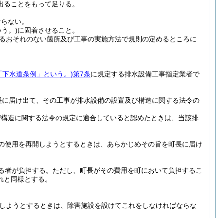
出ることをもって足りる。
ならない。
う。)
に固着させること。
るおそれのない箇所及び工事の実施方法で規則の定めるところに
下「下水道条例」という。)
第7条
に規定する排水設備工事指定業者で
長に届け出て、その工事が排水設備の設置及び構造に関する法令の
び構造に関する法令の規定に適合していると認めたときは、当該排
の使用を再開しようとするときは、あらかじめその旨を町長に届け
る者が負担する。
ただし、町長がその費用を町において負担するこ
れと同様とする。
しようとするときは、除害施設を設けてこれをしなければならな