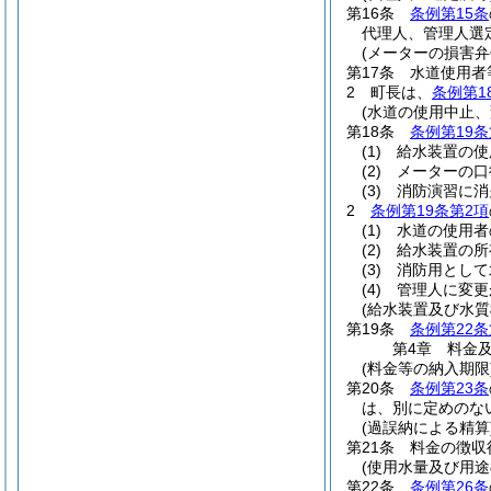
第16条
条例第15条
代理人、管理人選
(メーターの損害弁
第17条
水道使用者
2
町長は、
条例第1
(水道の使用中止、
第18条
条例第19条
(1)
給水装置の使
(2)
メーターの口
(3)
消防演習に消
2
条例第19条第2項
(1)
水道の使用者
(2)
給水装置の所
(3)
消防用として
(4)
管理人に変更
(給水装置及び水質
第19条
条例第22条
第4章
料金
(料金等の納入期限
第20条
条例第23条
は、別に定めのな
(過誤納による精算
第21条
料金の徴収
(使用水量及び用途
第22条
条例第26条