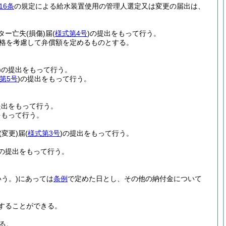
16条
の規定による給水装置使用の管理人選定又は変更の届出は、
ター亡失
(損傷)
届
(
様式第4号
)
の提出をもって行う。
格を考慮して弁償額を定めるものとする。
)
の提出をもって行う。
第5号
)
の提出をもって行う。
。
提出をもって行う。
をもって行う。
。
(変更)
届
(
様式第3号
)
の提出をもって行う。
の提出をもって行う。
う。)
にあっては
条例
で定めた日とし、その他の納付金について
することができる。
る。