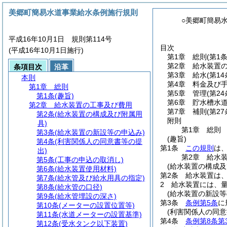
美郷町簡易水道事業給水条例施行規則
○美郷町簡易
平成16年10月1日 規則第114号
目次
(平成16年10月1日施行)
第1章
総則
(第1条
第2章
給水装置
条項目次
沿革
第3章
給水
(第1
本則
第4章
料金及び
第1章
総則
第5章
管理
(第2
第1条
(趣旨)
第6章
貯水槽水
第2章
給水装置の工事及び費用
第7章
補則
(第27
第2条
(給水装置の構成及び附属用
附則
具)
第1章
総則
第3条
(給水装置の新設等の申込み)
(趣旨)
第4条
(利害関係人の同意書等の提
第1条
この規則
は
出)
第2章
給水
第5条
(工事の申込の取消し)
(給水装置の構成及
第6条
(給水装置使用材料)
第2条
給水装置は
第7条
(給水管及び給水用具の指定)
2
給水装置には、
第8条
(給水管の口径)
(給水装置の新設等
第9条
(給水管埋設の深さ)
第3条
条例第5条
に
第10条
(メーターの設置位置等)
(利害関係人の同意
第11条
(水道メーターの設置基準)
第4条
条例第8条第
第12条
(受水タンク以下装置)