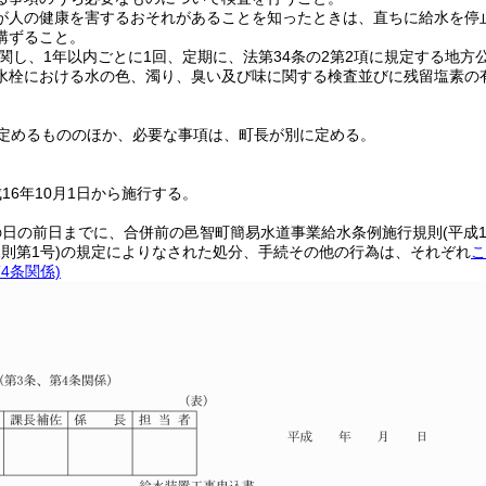
が人の健康を害するおそれがあることを知ったときは、直ちに給水を停
講ずること。
関し、1年以内ごとに1回、定期に、法第34条の2第2項に規定する地
水栓における水の色、濁り、臭い及び味に関する検査並びに残留塩素の
定めるもののほか、必要な事項は、町長が別に定める。
16年10月1日から施行する。
の日の前日までに、合併前の邑智町簡易水道事業給水条例施行規則
(平成
則第1号)
の規定によりなされた処分、手続その他の行為は、それぞれ
こ
4条関係)