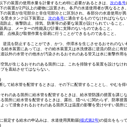
以下の装置の使用水量を計量するため特に必要があるときは、
次の各号
下の装置が2戸以上の建物に設置され、各戸の水道使用者が異なるとき
下の装置が住宅部分と非住宅部分とに区別され、各部分の水道使用が異
する受水タンク以下装置は、
次の各号
に適合するものでなければならな
流防止、衝撃防止、排気、防寒等の必要な装置が設けられていること。
器具は、メーターの性能及び計量に支障のないものであること。
置、点検及び取替作業を容易に行うことができるものであること。
、逆流を防止することができ、かつ、停滞水を生じさせるおそれのない
する給水装置にあっては、その給水装置又は水洗便器に逆流の防止に有
水道以外の水管その他水が汚染されるおそれのある管又は水に衝撃作用
滞空気が生じるおそれのある箇所には、これを排除する装置を設けなけ
ンプを直結させてはならない。
)
断して給水管を配管するときは、その下に配管することとし、やむを得
おそれのある箇所に給水管を配管するときは、給水管防護の措置を講じ
ある箇所に給水管を配管するときは、露出、隠ぺいに関わらず、防寒措
によって浸食されるおそれのある箇所又は温度の影響を受けやすい箇所
。
に規定する給水の申込みは、水道使用異動届
(
様式第2号
)
の提出をもっ
)