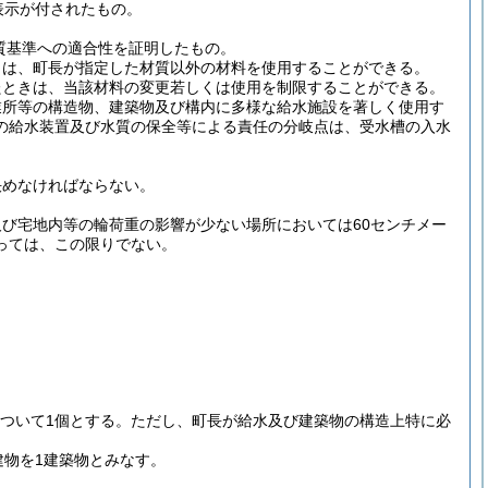
表示が付されたもの。
質基準への適合性を証明したもの。
きは、町長が指定した材質以外の材料を使用することができる。
たときは、当該材料の変更若しくは使用を制限することができる。
業所等の構造物、建築物及び構内に多様な給水施設を著しく使用す
の給水装置及び水質の保全等による責任の分岐点は、受水槽の入水
決めなければならない。
び宅地内等の輪荷重の影響が少ない場所においては60センチメー
っては、この限りでない。
ついて1個とする。
ただし、町長が給水及び建築物の構造上特に必
建物を1建築物とみなす。