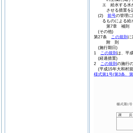
エ
給水する水
させる措置を
(2)
前号
の管理に
るものによる給
第7章
補則
(その他)
第27条
この規則
に
附
則
(施行期日)
1
この規則
は、平成
(経過措置)
2
この規則
の施行
(平成15年大和村規
様式第1号
(第3条、第