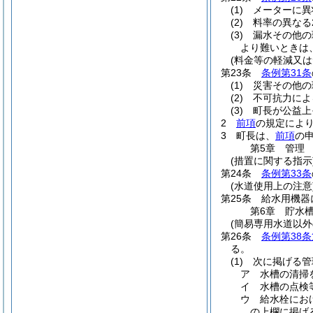
(1)
メーターに異
(2)
料率の異なる
(3)
漏水その他の
より難いときは
(料金等の軽減又は
第23条
条例第31条
(1)
災害その他の
(2)
不可抗力によ
(3)
町長が公益上
2
前項
の規定によ
3
町長は、
前項
の
第5章
管理
(措置に関する指示
第24条
条例第33条
(水道使用上の注意
第25条
給水用機器
第6章
貯水
(簡易専用水道以外
第26条
条例第38条
る。
(1)
次に掲げる管
ア
水槽の清掃
イ
水槽の点検
ウ
給水栓にお
の上欄に掲げ