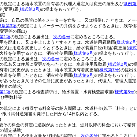
の規定による給水装置の所有者の代理人選定又は変更の届出及び
条例第
定
(変更)
届
(
様式第3号
)
の提出をもって行う。
償)
等は、自己の保管に係るメーターを亡失し、又は損傷したときは、メー
8条第3項
の規定によりメーターの弁償をさせようとするときは、残存価
変更等の届出)
第1項
の規定による届出は、
次の各号
に定めるところによる。
用を廃止し、又は中止しようとするときは、水道使用異動届
(
様式第2号
径又は用途を変更しようとするときは、給水装置口径
(用途)
変更届
(
様式
火栓を使用するときは、消火栓使用届
(
様式第6号
)
の提出をもって行う
の規定による届出は、
次の各号
に定めるところによる。
の氏名又は住所に変更があったときは、水道使用異動届
(
様式第2号
)
の
有者に変更があったときは、給水装置所有者変更届
(
様式第7号
)
の提出
水道を使用したときは、消火栓使用届
(
様式第6号
)
の提出をもって行う
があったとき又はその住所に変更があったときは、代理人、管理人選定
検査の請求)
第1項
の規定による検査請求は、給水装置・水質検査請求書
(
様式第8号
)
及び手数料等
)
の規定により徴収する料金等の納入期限は、水道料金
(以下「料金」とい
い限り納付通知書を発行した日から14日以内とする。
)
後その料金の算定に過誤があったときは、翌月以降の料金において精算
の認定基準)
の規定による使用水量及び用途の認定は、
次の各号
に定めるところによ