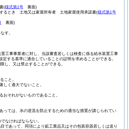
書
(
様式第1号
裏面)
するとき 土地又は家屋所有者 土地家屋使用承諾書
(
様式第1号
号
裏面)
みなす。
装置工事事業者に対し、当該審査若しくは検査に係る給水装置工事
に規定する基準に適合していることの証明を求めることができる。
制限し、又は禁止することができる。
いること。
著しく過大でないこと。
るおそれがないものであること。
あっては、水の逆流を防止するための適当な措置が講じられてい
のでなければならない。
品目であって、同項により鉱工業品又はその包装容器若しくは送り