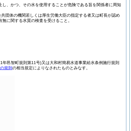
止し、かつ、その水を使用することが危険である旨を関係者に周知
方公共団体の機関若しくは厚生労働大臣の指定する者又は町長が認め
有無に関する水質の検査を受けること。
11年邑智町規則第11号)
又は大和村簡易水道事業給水条例施行規則
の規則
の相当規定によりなされたものとみなす。