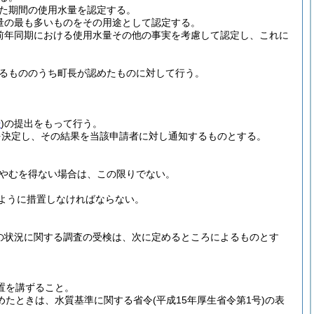
た期間の使用水量を認定する。
量の最も多いものをその用途として認定する。
前年同期における使用水量その他の事実を考慮して認定し、これに
るもののうち町長が認めたものに対して行う。
号
)
の提出をもって行う。
を決定し、その結果を当該申請者に対し通知するものとする。
やむを得ない場合は、この限りでない。
ように措置しなければならない。
の状況に関する調査の受検は、次に定めるところによるものとす
置を講ずること。
めたときは、水質基準に関する省令
(平成15年厚生省令第1号)
の表