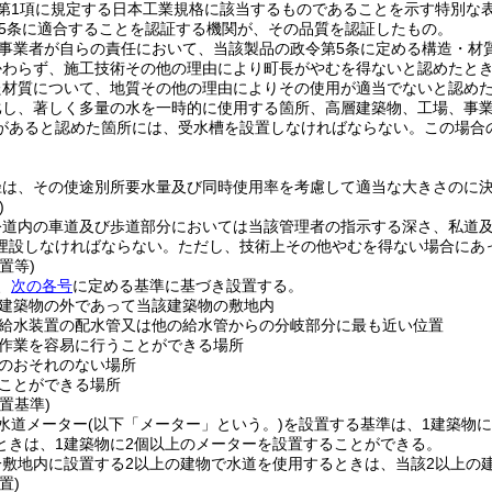
条第1項に規定する日本工業規格に該当するものであることを示す特別な
5条に適合することを認証する機関が、その品質を認証したもの。
事業者が自らの責任において、当該製品の政令第5条に定める構造・材
かわらず、施工技術その他の理由により町長がやむを得ないと認めたと
た材質について、地質その他の理由によりその使用が適当でないと認め
比し、著しく多量の水を一時的に使用する箇所、高層建築物、工場、事
があると認めた箇所には、受水槽を設置しなければならない。
この場合
。
径は、その使途別所要水量及び同時使用率を考慮して適当な大きさのに
)
公道内の車道及び歩道部分においては当該管理者の指示する深さ、私道及
埋設しなければならない。
ただし、技術上その他やむを得ない場合にあ
置等)
、
次の各号
に定める基準に基づき設置する。
建築物の外であって当該建築物の敷地内
給水装置の配水管又は他の給水管からの分岐部分に最も近い位置
作業を容易に行うことができる場所
のおそれのない場所
ことができる場所
置基準)
水道メーター
(以下「メーター」という。)
を設置する基準は、1建築物に
ときは、1建築物に2個以上のメーターを設置することができる。
敷地内に設置する2以上の建物で水道を使用するときは、当該2以上の
置)