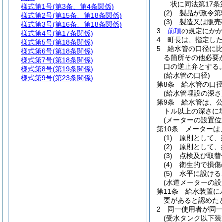
状に同法第17
様式第1号
(第3条、第4条関係)
(2)
製品が政令第
様式第2号
(第15条、第18条関係)
(3)
製造又は販売
様式第3号
(第16条、第18条関係)
3
前項
の規定にか
様式第4号
(第17条関係)
4
町長は、指定し
様式第5号
(第18条関係)
5
給水管の口径に
様式第6号
(第18条関係)
る箇所その他必要
様式第7号
(第18条関係)
口の逆止弁とする
様式第8号
(第19条関係)
(給水管の口径)
様式第9号
(第23条関係)
第8条
給水管の口
(給水管埋設の深さ
第9条
給水管は、
トル以上の深さに
(メーターの設置位
第10条
メーターは
(1)
原則として、
(2)
原則として、
(3)
点検及び取替
(4)
衛生的で損傷
(5)
水平に設ける
(水道メーターの設
第11条
給水装置に
要があると認めた
2
同一使用者が同一
(受水タンク以下装