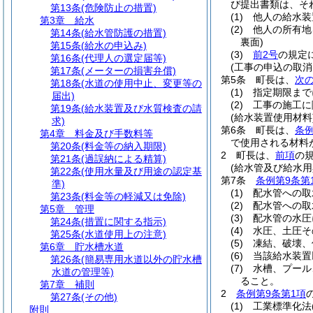
び提出書類は、そ
第13条
(危険防止の措置)
(1)
他人の給水装
第3章
給水
(2)
他人の所有地
第14条
(給水管防護の措置)
裏面)
第15条
(給水の申込み)
(3)
前2号
の規定
第16条
(代理人の選定届等)
(工事の申込の取消
第17条
(メーターの損害弁償)
第5条
町長は、
次
第18条
(水道の使用中止、変更等の
(1)
指定期限まで
届出)
(2)
工事の施工に
第19条
(給水装置及び水質検査の請
(給水装置使用材料
求)
第6条
町長は、
条例
第4章
料金及び手数料等
で使用される材料
第20条
(料金等の納入期限)
2
町長は、
前項
の
第21条
(過誤納による精算)
(給水管及び給水用
第22条
(使用水量及び用途の認定基
第7条
条例第9条第
準)
(1)
配水管への取
第23条
(料金等の軽減又は免除)
(2)
配水管への取
第5章
管理
(3)
配水管の水圧
第24条
(措置に関する指示)
(4)
水圧、土圧そ
第25条
(水道使用上の注意)
(5)
凍結、破壊、
第6章
貯水槽水道
(6)
当該給水装置
第26条
(簡易専用水道以外の貯水槽
(7)
水槽、プール
水道の管理等)
ること。
第7章
補則
2
条例第9条第1項
第27条
(その他)
(1)
工業標準化法
附則