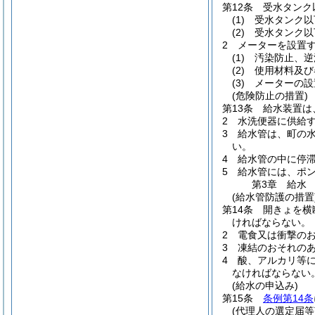
第12条
受水タンク
(1)
受水タンク以
(2)
受水タンク以
2
メーターを設置
(1)
汚染防止、逆
(2)
使用材料及び
(3)
メーターの設
(危険防止の措置)
第13条
給水装置は
2
水洗便器に供給
3
給水管は、町の
い。
4
給水管の中に停
5
給水管には、ポ
第3章
給水
(給水管防護の措置
第14条
開きょを横
ければならない。
2
電食又は衝撃の
3
凍結のおそれの
4
酸、アルカリ等
なければならない
(給水の申込み)
第15条
条例第14条
(代理人の選定届等