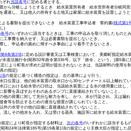
れぞれ
当該各号
に定める者とする。
置から分岐しようとするとき 給水装置所有者 給水管所有者分岐同意
を通過し、又は他人の所有する土地又は家屋に給水装置を設置しようと
による書類を提出できないとき 給水装置工事申込者 誓約書
(
様式第1
し)
の各号
のいずれかに該当するときは、工事の申込みを取り消したものと
に工事費を納入せず、又は必要書類を提出しないとき。
際し、申込者の責めに帰すべき事由により着手できないとき。
)
第8条第2項
に定める設計審査又は工事検査において、美郷町指定給水
が水道法施行令
(昭和32年政令第336号。以下「政令」という。)
第5条
規定により町長が求めた証明が提出されないときは、当該材料の使用を
具の指定)
1項
の規定に基づく構造の指定は、次の基準により行う。
水口位置は、他の給水装置の取水口から30センチメートル以上離れて
水口における給水管の口径は、当該給水装置による水の使用量に比し、
に影響を及ぼすおそれのあるポンプに直接連結されていないこと。
の他の荷重に対して充分な耐力を有し、かつ、水が汚染され、又は漏れ
侵食等を防止するための適当な措置が講じられていること。
以外の水管その他の設備に直接連結されていないこと。
、流しその他水を入れ、又は受ける器具、施設等に給水する給水装置に
の規定により町長が指定する材料は、
次の各号
のいずれかに該当するも
(昭和24年法律第185号)
第19条第1項の規定により主務大臣が指定した