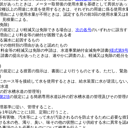
状があったときは、メーター取替後の使用水量を基礎として異状があっ
2種以上の用途に水道を使用するときは、それぞれの用途に係る使用水
理由により使用水量が不明ときは、認定する月の前3回の使用水量又は
、見積量による。
免除)
の規定により軽減又は免除できる場合は、
次の各号
のいずれかに該当す
理由により料金等の納付が困難である者
る漏水に起因するもの
その他特別の理由があると認めたもの
り料金等の軽減又は免除の申請は、水道事業納付金減免申請書
(
様式第9
申請書の提出があったときは、速やかに調査の上、軽減又は免除の処分
)
の規定による措置の指示は、書面により行うものとする。
ただし、緊急
)
にホース等を接続して水を使用するときは、給水装置に水が逆流しない
槽水道
の貯水槽水道の管理等)
第2項
の規定による簡易専用水道以外の貯水槽水道の管理及びその管理
理基準に従い、管理すること。
を1年以内ごとに1回、定期に行うこと。
等有害物、汚水等によって水が汚染されるのを防止するために必要な措
ける水の色、濁り、臭い、味その他の状態により供給する水に異常を認
る事項のうち必要なものについて検査を行うこと。