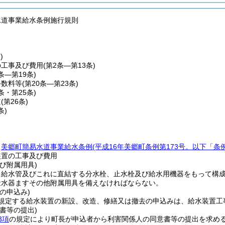
水道事業給水条例施行規則
)
の工事及び費用
(第2条―第13条)
4条―第19条)
手数料等
(第20条―第23条)
4条・第25条)
道
(第26条)
条)
、
美郷町簡易水道事業給水条例
(平成16年美郷町条例第173号。以下「条
装置の工事及び費用
び附属用具)
、給水管及びこれに直結する分水栓、止水栓及び給水用機器をもって構
量水器ますその他附属用具を備えなければならない。
の申込み)
規定する給水装置の新設、改造、修繕又は撤去の申込みは、給水装置工
書等の提出)
3項
の規定により町長が申込者から利害関係人の同意書等の提出を求め