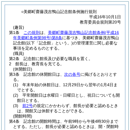
○美郷町齋藤茂吉鴨山記念館条例施行規則
平成16年10月1日
教育委員会規則第20号
(趣旨)
第1条
この規則
は、
美郷町齋藤茂吉鴨山記念館条例
(平成16
年美郷町条例第98号)
第8条
に基づき、美郷町齋藤茂吉鴨山
記念館
(以下「記念館」という。)
の管理運営に関し必要な
事項を定めるものとする。
(職員)
第2条
記念館に館長及び必要な職員を置く。
2
館長は、教育長を充てる。
(休開館日)
第3条
記念館の休開館日は、
次の各号
に掲げるとおりとす
る。
(1)
年末年始の休館日は、12月29日から翌年の1月4日ま
でとする。
(2)
平常開館日は水曜日・日曜日とし、祝日についても開
館日とする。
(3)
前2号
の規定にかかわらず、館長が必要と認めるとき
は、開館又は休館することができる。
(開館時間)
第4条
記念館の開館時間は、午前9時から午後4時30分まで
とする。
ただし、館長が必要と認めるときは、開・閉館時