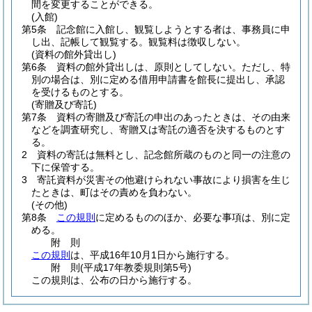
間を変更することができる。
(入館)
第5条
記念館に入館し、観覧しようとする者は、事務員に申
し出、記帳して観覧する。
観覧料は徴収しない。
(資料の館外貸出し)
第6条
資料の館外貸出しは、原則としてしない。
ただし、特
別の場合は、別に定める借用申請書を館長に提出し、承認
を受けるものとする。
(寄贈及び寄託)
第7条
資料の寄贈及び寄託の申出のあったときは、その由来
などを調査研究し、寄贈又は寄託の適否を決するものとす
る。
2
資料の寄託は無料とし、記念館所蔵のものと同一の注意の
下に保管する。
3
寄託資料が災害その他避けられない事故により損害を生じ
たときは、町はその責めを負わない。
(その他)
第8条
この規則
に定めるもののほか、必要な事項は、別に定
める。
附
則
この規則
は、平成16年10月1日から施行する。
附
則
(平成17年
教委規則第5号)
この規則は、公布の日から施行する。