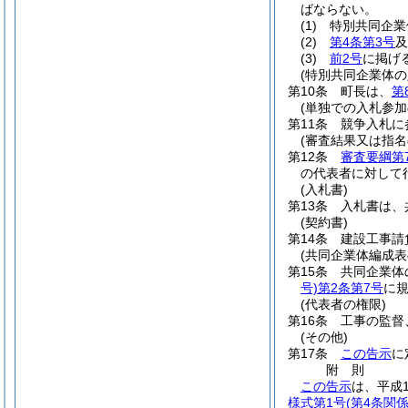
ばならない。
(1)
特別共同企業
(2)
第4条第3号
及
(3)
前2号
に掲げ
(特別共同企業体
第10条
町長は、
第
(単独での入札参加
第11条
競争入札に
(審査結果又は指名
第12条
審査要綱第
の代表者に対して
(入札書)
第13条
入札書は、
(契約書)
第14条
建設工事請
(共同企業体編成表
第15条
共同企業体
号)
第2条第7号
に規
(代表者の権限)
第16条
工事の監督
(その他)
第17条
この告示
に
附
則
この告示
は、平成
様式第1号
(第4条関係