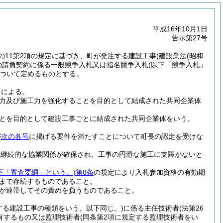
平成16年10月1日
告示第27号
7条の11第2項の規定に基づき、町が発注する建設工事
(建設業法
(昭和
の請負契約に係る一般競争入札又は指名競争入札
(以下「競争入札」
ついて定めるものとする。
ろによる。
力及び施工力を強化することを目的として結成された共同企業体
とを目的として建設工事ごとに結成された共同企業体をいう。
が
次の各号
に掲げる要件を満たすことについて町長の認定を受けな
(継続的な協業関係が確保され、工事の円滑な施工に支障がないと
以下「審査要綱」という。)
第8条
の規定により入札参加資格の有効期
まで存続するものであること。
が連帯してその責めを負うものであること。
する建設工事の種類をいう。以下同じ。)
に係る主任技術者
(法第26
有するもの又は監理技術者
(同条第2項に規定する監理技術者をい