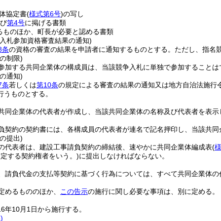
体協定書
(
様式第6号
)
の写し
び
第4号
に掲げる書類
るものほか、町長が必要と認める書類
の入札参加資格審査結果の通知)
8条
の資格の審査の結果を申請者に通知するものとする。
ただし、指名
の制限)
参加する共同企業体の構成員は、当該競争入札に単独で参加することは
の通知)
7条
若しくは
第10条
の規定による審査の結果の通知又は地方自治法施行令
行うものとする。
共同企業体の代表者が作成し、当該共同企業体の名称及び代表者を表示
負契約の契約書には、各構成員の代表者が連名で記名押印し、当該共同
の提出)
の代表者は、建設工事請負契約の締結後、速やかに共同企業体編成表
(
様
定する契約権者をいう。)
に提出しなければならない。
、請負代金の支払等契約に基づく行為については、すべて共同企業体の
定めるもののほか、
この告示
の施行に関し必要な事項は、別に定める。
16年10月1日から施行する。
)