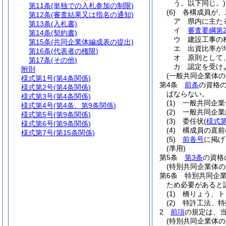
う。以下同じ。)
第11条
(単独での入札参加の制限)
(6)
各構成員が、
第12条
(審査結果又は指名の通知)
ア
県内に主た
第13条
(入札書)
イ
審査要綱第
第14条
(契約書)
ウ
建設工事の
第15条
(共同企業体編成表の提出)
エ
出資比率が
第16条
(代表者の権限)
オ
原則として
第17条
(その他)
カ
認定を受け
附則
(一般共同企業体
様式第1号
(第4条関係)
第4条
前条
の資格
様式第2号
(第4条関係)
ばならない。
様式第3号
(第4条関係)
(1)
一般共同企業
様式第4号
(第4条、第9条関係)
(2)
一般共同企業
様式第5号
(第9条関係)
(3)
委任状
(
様式第
様式第6号
(第9条関係)
(4)
構成員の直前
様式第7号
(第15条関係)
(5)
前各号
に掲げ
(準用)
第5条
第3条
の資格
(特別共同企業体の
第6条
特別共同企
ため必要があると
(1)
橋りょう、ト
(2)
特許工法、特
2
前項
の規定は、
(特別共同企業体の