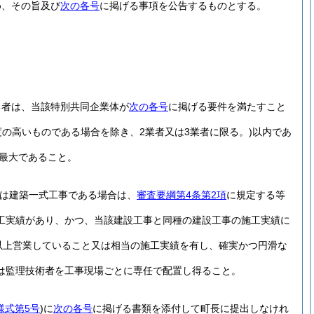
め、その旨及び
次の各号
に掲げる事項を公告するものとする。
る者は、当該特別共同企業体が
次の各号
に掲げる要件を満たすこと
の高いものである場合を除き、2業者又は3業者に限る。)
以内であ
最大であること。
又は建築一式工事である場合は、
審査要綱第4条第2項
に規定する等
工実績があり、かつ、当該建設工事と同種の建設工事の施工実績に
以上営業していること又は相当の施工実績を有し、確実かつ円滑な
は監理技術者を工事現場ごとに専任で配置し得ること。
様式第5号
)
に
次の各号
に掲げる書類を添付して町長に提出しなけれ