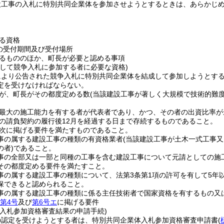
設工事の入札に特別共同企業体を参加させようとするときは、あらかじ
る資格
の受付期間及び受付場所
るもののほか、町長が必要と認める事項
として競争入札に参加する者に必要な資格)
により公告された競争入札に特別共同企業体を結成して参加しようとす
定を受けなければならない。
が、町長がその都度定める数
(当該建設工事が著しく大規模で技術的難度
最大の施工能力を有する者が代表者であり、かつ、その者の出資比率が
の請負契約の履行後12月を経過する日まで存続するものであること。
次に掲げる要件を満たすものであること。
事の属する建設工事の種類の有資格業者
(当該建設工事が土木一式工事
の者)
であること。
事の全部又は一部と同種の工事を含む建設工事について元請としての施
その都度定める要件を満たすこと。
事の属する建設工事の種類について、法第3条第1項の許可を有して5年
保できると認められること。
事の属する建設工事の種類に係る主任技術者で国家資格を有するもの又
第4号
及び
第6号エ
に掲げる要件
の入札参加資格審査結果の申請手続)
の認定を受けようとする者は、特別共同企業体入札参加資格審査申請書
(