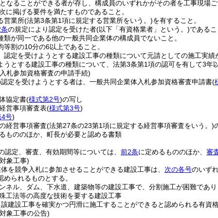
となることができる者が存し、構成員のいずれかがその者を工事現場ご
次に掲げる要件を満たすものであること。
る営業所
(法第3条第1項に規定する営業所をいう。)
を有すること。
2条
の規定により認定を受けた者
(以下「有資格業者」という。)
であるこ
種類が同一である他の一般共同企業体の構成員でないこと。
均等割の10分の6以上であること。
、認定を受けようとする建設工事の種類について元請としての施工実績
ようとする建設工事の種類について、法第3条第1項の認可を有して3年
の入札参加資格審査の申請手続)
の認定を受けようとする者は、一般共同企業体入札参加資格審査申請書
(
体協定書
(
様式第2号
)
の写し
経営事項審査表
(
様式第3号
)
4号
)
の経営事項審査
(法第27条の23第1項に規定する経営事項審査をいう。)
るもののほか、町長が必要と認める書類
の認定、審査、有効期間等については、
前2条
に定めるもののほか、
審
対象工事)
業体を競争入札に参加させることができる建設工事は、
次の各号
のいず
認められるものとする。
ンネル、ダム、下水道、建築物等の建設工事で、分割施工が困難であり
殊工法等の高度な技術を要する建設工事
当該建設工事を確実かつ円滑に施工することができると認められる有資
対象工事の公告)