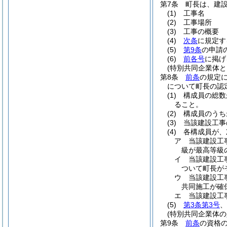
第7条
町長は、建
(1)
工事名
(2)
工事場所
(3)
工事の概要
(4)
次条
に規定す
(5)
第9条
の申請
(6)
前各号
に掲げ
(特別共同企業体
第8条
前条
の規定
について町長の認
(1)
構成員の総数
ること。
(2)
構成員のうち
(3)
当該建設工事
(4)
各構成員が、
ア
当該建設工
級が最高等級
イ
当該建設工
ついて町長が
ウ
当該建設工
共同施工が確
エ
当該建設工
(5)
第3条第3号
、
(特別共同企業体
第9条
前条
の資格