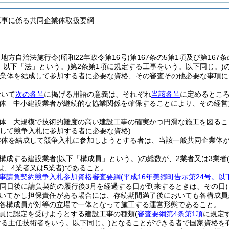
工事に係る共同企業体取扱要綱
、地方自治法施行令
(昭和22年政令第16号)
第167条の5第1項及び第16
号。以下「法」という。)
第2条第1項に規定する工事をいう。以下同じ。)
業体を結成して参加する者に必要な資格、その審査その他必要な事項に
おいて
次の各号
に掲げる用語の意義は、それぞれ
当該各号
に定めるとこ
体 中小建設業者が継続的な協業関係を確保することにより、その経営
体 大規模で技術的難度の高い建設工事の確実かつ円滑な施工を図るこ
として競争入札に参加する者に必要な資格)
業体を結成して競争入札に参加しようとする者は、当該一般共同企業体
構成する建設業者
(以下「構成員」という。)
の総数が、2業者又は3業者
、4業者又は5業者)
であること。
事請負契約競争入札参加資格審査要綱
(平成16年美郷町告示第24号。
(同日後に請負契約の履行後3月を経過する日が到来するときは、その日)
いてかし担保責任がある場合には、存続期間満了後においても各構成員
各構成員が対等の立場で一体となって施工する運営形態であること。
員に認定を受けようとする建設工事の種類
(
審査要綱第4条第1項
に規定
する主任技術者をいう。以下同じ。)
となることができる者で国家資格を