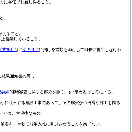
とに専任で配置し得ること。
と。
があること。
以上営業していること。
様式第1号
)
に
次の各号
に掲げる書類を添付して町長に提出しなけれ
の結果通知書の写し
査要綱
(随時審査に関する部分を除く。)
の定めるところによる。
れかに該当する建設工事であって、その確実かつ円滑な施工を図る
、かつ、大規模なもの
格業者を、単独で競争入札に参加させることを妨げない。