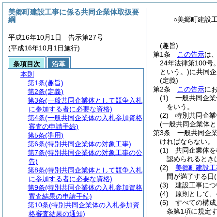
美郷町建設工事に係る共同企業体取扱要
綱
○美郷町建設
平成16年10月1日 告示第27号
(趣旨)
(平成16年10月1日施行)
第1条
この告示
は
24年法律第100
条項目次
沿革
という。)
に共同企
本則
(定義)
第1条
(趣旨)
第2条
この告示
に
第2条
(定義)
(1)
一般共同企業
第3条
(一般共同企業体として競争入札
をいう。
に参加する者に必要な資格)
(2)
特別共同企業
第4条
(一般共同企業体の入札参加資格
(一般共同企業体
審査の申請手続)
第3条
一般共同企
第5条
(準用)
ければならない。
第6条
(特別共同企業体の対象工事)
(1)
共同企業体を
第7条
(特別共同企業体の対象工事の公
認められるときは
告)
(2)
美郷町建設工
第8条
(特別共同企業体として競争入札
間が満了する日
に参加する者に必要な資格)
(3)
建設工事につ
第9条
(特別共同企業体の入札参加資格
(4)
原則として、
審査結果の申請手続)
(5)
すべての構成
第10条
(特別共同企業体の入札参加資
条第1項に規定
格審査結果の通知)