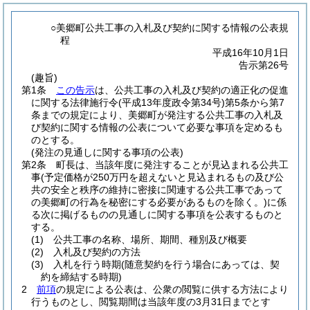
○美郷町公共工事の入札及び契約に関する情報の公表規
程
平成16年10月1日
告示第26号
(趣旨)
第1条
この告示
は、公共工事の入札及び契約の適正化の促進
に関する法律施行令
(平成13年度政令第34号)
第5条から第7
条までの規定により、美郷町が発注する公共工事の入札及
び契約に関する情報の公表について必要な事項を定めるも
のとする。
(発注の見通しに関する事項の公表)
第2条
町長は、当該年度に発注することが見込まれる公共工
事
(予定価格が250万円を超えないと見込まれるもの及び公
共の安全と秩序の維持に密接に関連する公共工事であって
の美郷町の行為を秘密にする必要があるものを除く。)
に係
る次に掲げるものの見通しに関する事項を公表するものと
する。
(1)
公共工事の名称、場所、期間、種別及び概要
(2)
入札及び契約の方法
(3)
入札を行う時期
(随意契約を行う場合にあっては、契
約を締結する時期)
2
前項
の規定による公表は、公衆の閲覧に供する方法により
行うものとし、閲覧期間は当該年度の3月31日までとす