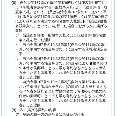
(8)
自治令第167条の10の2第1項若しくは第2項の規定に
より落札者を決定する一般競争入札
(以下「総合評価一般
競争入札」という。)
又は自治令第167条の13において準
用する自治令第167条の10の2第1項若しくは第2項の規定
により落札者を決定する指名競争入札
(以下「総合評価指
名競争入札」という。)
を行った場合における次に掲げる
事項
ア
当該総合評価一般競争入札又は当該総合評価指名競
争入札を行った理由
イ
自治令第167条の10の2第3項
(自治令第167条の13に
おいて準用する場合を含む。)
に規定する落札者決定基
準
ウ
自治令第167条の10の2第1項
(自治令第167条の13に
おいて準用する場合を含む。)
の規定により価格その他
の条件が美郷町にとって最も有利なものをもって申込
みをした者を落札者とした場合におけるその者を落札
者とした理由
エ
自治令第167条の10の2第2項
(自治令第167条の13に
おいて準用する場合を含む。)
の規定により落札者とな
るべき者を落札者とせず他の者のうち価格その他の条
件がの美郷町にとっても最も有利なものをもって申込
みをした者を落札者とした場合におけるその者を落札
者とした理由
(9)
次に掲げる契約の内容
ア
契約の相手方の商号又は名称及び住所