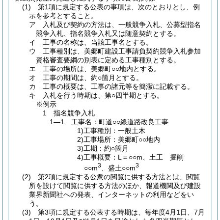
(1) 第1項に規定する公表の事項は、次のとおりとし、例
示を参考とすること。
ア 入札及び契約の方法は、一般競争入札、公募型指名
競争入札、指名競争入札又は随意契約とする。
イ 工事の名称は、当該工事名とする。
ウ 工事種別は、美郷町建設工事請負契約競争入札参加
資格審査要綱の別表に定める工事種別とする。
エ 工事の場所は、美郷町○○地内とする。
オ 工事の期間は、約○箇月とする。
カ 工事の概要は、工事の諸元等を簡潔に記載する。
キ 入札を行う時期は、第○四半期とする。
※例示
1 指名競争入札
1―1 工事名：町道○○線道路改良工事
1)工事種別：一般土木
2)工事場所：美郷町○○地内
3)工期：約○箇月
4)工事概要：L＝○○m、土工 掘削
3
3
○○m
、盛土○○m
(2) 第2項に規定する公衆の閲覧に供する方法とは、閲覧
所を設けて閲覧に供する方法のほか、報道機関及び建設
業界新聞社への発表、インターネットの利用などをい
う。
(3) 第3項に規定する公表する時期は、毎年度4月1日、7月