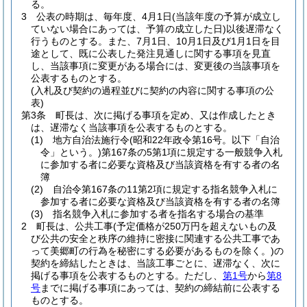
る。
3
公表の時期は、毎年度、4月1日
(当該年度の予算が成立し
ていない場合にあっては、予算の成立した日)
以後遅滞なく
行うものとする。
また、7月1日、10月1日及び1月1日を目
途として、既に公表した発注見通しに関する事項を見直
し、当該事項に変更がある場合には、変更後の当該事項を
公表するものとする。
(入札及び契約の過程並びに契約の内容に関する事項の公
表)
第3条
町長は、次に掲げる事項を定め、又は作成したとき
は、遅滞なく当該事項を公表するものとする。
(1)
地方自治法施行令
(昭和22年政令第16号。以下「自治
令」という。)
第167条の5第1項に規定する一般競争入札
に参加する者に必要な資格及び当該資格を有する者の名
簿
(2)
自治令第167条の11第2項に規定する指名競争入札に
参加する者に必要な資格及び当該資格を有する者の名簿
(3)
指名競争入札に参加する者を指名する場合の基準
2
町長は、公共工事
(予定価格が250万円を超えないもの及
び公共の安全と秩序の維持に密接に関連する公共工事であ
って美郷町の行為を秘密にする必要があるものを除く。)
の
契約を締結したときは、当該工事ごとに、遅滞なく、次に
掲げる事項を公表するものとする。
ただし、
第1号
から
第8
号
までに掲げる事項にあっては、契約の締結前に公表する
ものとする。