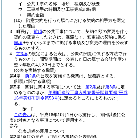
イ
公共工事の名称、場所、種別及び概要
ウ
工事着手の時期及び工事完成の時期
エ
契約金額
(10)
随意契約を行った場合における契約の相手方を選定
した理由
3
町長は、
前項
の公共工事について、契約金額の変更を伴う
契約の変更をしたときは、遅滞なく、変更後の契約に係る
同項
9号イからエまでに掲げる事項及び変更の理由を公表す
るものとする。
4
前3項
の規定による公表は、公衆の閲覧に供する方法で行
うものとし、閲覧期間は、公表した日の属する会計年度の
翌々年度の4月30日までとする。
(公表を実施する機関)
第4条
前2条
の公表を実施する機関は、総務課とする。
(閲覧に関する事項)
第5条
閲覧に関する事項については、
第2条
及び
第3条
に定
めるもののほか、
美郷町建設工事入札結果等閲覧要領
(平成
16年美郷町訓令第53号)
に定めるところによるものとす
る。
附
則
この告示
は、平成16年10月1日から施行し、同日以後に公
表の対象となる事項について適用する。
参考
公表規程の運用について
第2条(発注の見通しに関する事項の公表)関係