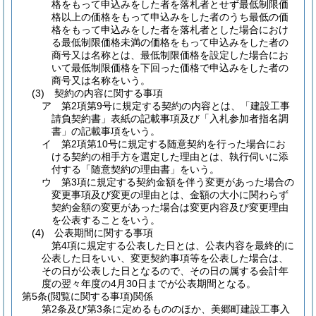
格をもって申込みをした者を落札者とせず最低制限価
格以上の価格をもって申込みをした者のうち最低の価
格をもって申込みをした者を落札者とした場合におけ
る最低制限価格未満の価格をもって申込みをした者の
商号又は名称とは、最低制限価格を設定した場合にお
いて最低制限価格を下回った価格で申込みをした者の
商号又は名称をいう。
(3) 契約の内容に関する事項
ア 第2項第9号に規定する契約の内容とは、「建設工事
請負契約書」表紙の記載事項及び「入札参加者指名調
書」の記載事項をいう。
イ 第2項第10号に規定する随意契約を行った場合にお
ける契約の相手方を選定した理由とは、執行伺いに添
付する「随意契約の理由書」をいう。
ウ 第3項に規定する契約金額を伴う変更があった場合の
変更事項及び変更の理由とは、金額の大小に関わらず
契約金額の変更があった場合は変更内容及び変更理由
を公表することをいう。
(4) 公表期間に関する事項
第4項に規定する公表した日とは、公表内容を最終的に
公表した日をいい、変更契約事項等を公表した場合は、
その日が公表した日となるので、その日の属する会計年
度の翌々年度の4月30日までが公表期間となる。
第5条(閲覧に関する事項)関係
第2条及び第3条に定めるもののほか、美郷町建設工事入