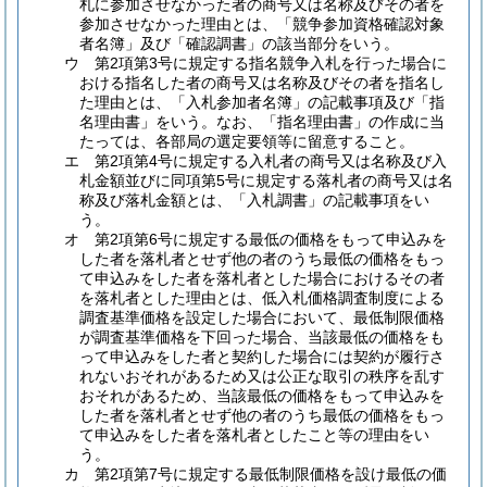
札に参加させなかった者の商号又は名称及びその者を
参加させなかった理由とは、「競争参加資格確認対象
者名簿」及び「確認調書」の該当部分をいう。
ウ 第2項第3号に規定する指名競争入札を行った場合に
おける指名した者の商号又は名称及びその者を指名し
た理由とは、「入札参加者名簿」の記載事項及び「指
名理由書」をいう。なお、「指名理由書」の作成に当
たっては、各部局の選定要領等に留意すること。
エ 第2項第4号に規定する入札者の商号又は名称及び入
札金額並びに同項第5号に規定する落札者の商号又は名
称及び落札金額とは、「入札調書」の記載事項をい
う。
オ 第2項第6号に規定する最低の価格をもって申込みを
した者を落札者とせず他の者のうち最低の価格をもっ
て申込みをした者を落札者とした場合におけるその者
を落札者とした理由とは、低入札価格調査制度による
調査基準価格を設定した場合において、最低制限価格
が調査基準価格を下回った場合、当該最低の価格をも
って申込みをした者と契約した場合には契約が履行さ
れないおそれがあるため又は公正な取引の秩序を乱す
おそれがあるため、当該最低の価格をもって申込みを
した者を落札者とせず他の者のうち最低の価格をもっ
て申込みをした者を落札者としたこと等の理由をい
う。
カ 第2項第7号に規定する最低制限価格を設け最低の価