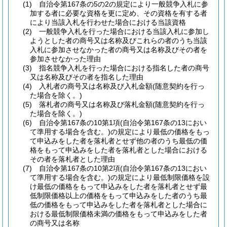
(1)
自治令第167条の5の2の規定により一般競争入札に参
加する者に必要な資格を更に定め、その資格を有する者
により当該入札を行わせた場合における当該資格
(2)
一般競争入札を行った場合における当該入札に参加し
ようとした者の商号又は名称及びこれらの者のうち当該
入札に参加させなかった者の商号又は名称及びその者を
参加させなかった理由
(3)
指名競争入札を行った場合における指名した者の商号
又は名称及びその者を指名した理由
(4)
入札者の商号又は名称及び入札金額
(随意契約を行っ
た場合を除く。)
(5)
落札者の商号又は名称及び落札金額
(随意契約を行っ
た場合を除く。)
(6)
自治令第167条の10第1項
(自治令第167条の13におい
て準用する場合を含む。)
の規定により最低の価格をもっ
て申込みをした者を落札者とせず他の者のうち最低の価
格をもって申込みをした者を落札者とした場合における
その者を落札者とした理由
(7)
自治令第167条の10第2項
(自治令第167条の13におい
て準用する場合を含む。)
の規定により最低制限価格を設
け最低の価格をもって申込みをした者を落札者とせず最
低制限価格以上の価格をもって申込みをした者のうち最
低の価格をもって申込みをした者を落札者とした場合に
おける最低制限価格未満の価格をもって申込みをした者
の商号又は名称