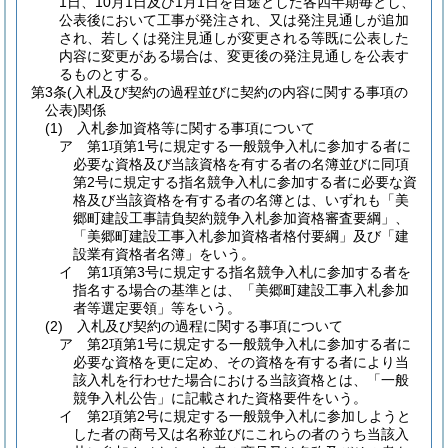
1日、10月1日及び1月1日を目途とした各四半期毎とし、
公表後において工事が発注され、又は発注見通しが追加
され、若しくは発注見通しが変更される等既に公表した
内容に変更がある場合は、変更後の発注見通しを公表す
るものとする。
第3条(入札及び契約の過程並びに契約の内容に関する事項の
公表)関係
(1) 入札参加資格等に関する事項について
ア 第1項第1号に規定する一般競争入札に参加する者に
必要な資格及び当該資格を有する者の名簿並びに同項
第2号に規定する指名競争入札に参加する者に必要な資
格及び当該資格を有する者の名簿とは、いずれも「美
郷町建設工事請負契約競争入札参加資格審査要綱」、
「美郷町建設工事入札参加資格者格付要綱」及び「建
設業有資格者名簿」をいう。
イ 第1項第3号に規定する指名競争入札に参加する者を
指名する場合の基準とは、「美郷町建設工事入札参加
者等選定要領」等をいう。
(2) 入札及び契約の過程に関する事項について
ア 第2項第1号に規定する一般競争入札に参加する者に
必要な資格を更に定め、その資格を有する者により当
該入札を行わせた場合における当該資格とは、「一般
競争入札公告」に記載された資格要件をいう。
イ 第2項第2号に規定する一般競争入札に参加しようと
した者の商号又は名称並びにこれらの者のうち当該入