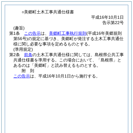
○美郷町土木工事共通仕様書
平成16年10月1日
告示第22号
(趣旨)
第1条
この告示
は、
美郷町工事執行規則
(平成16年美郷規則
第56号)
の規定に基づき、美郷町が発注する土木工事共通仕
様に関し必要な事項を定めるものとする。
(準用規定)
第2条
前条
の土木工事共通仕様に関しては、島根県公共工事
共通仕様書を準用する。
この場合において、「島根県」と
あるのは「美郷町」と読み替えるものとする。
附
則
この告示
は、平成16年10月1日から施行する。