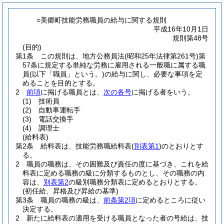
○美郷町技能労務職員の給与に関する規則
平成16年10月1日
規則第48号
(目的)
第1条
この規則は、地方公務員法
(昭和25年法律第261号)
第
57条に規定する単純な労務に雇用される一般職に属する職
員
(以下「職員」という。)
の給与に関し、必要な事項を定
めることを目的とする。
2
前項
に掲げる職員とは、
次の各号
に掲げる者をいう。
(1)
技術員
(2)
自動車運転手
(3)
電話交換手
(4)
調理士
(給料表)
第2条
給料表は、技能労務職給料表
(
別表第1
)
のとおりとす
る。
2
職員の職務は、その困難及び責任の度に基づき、これを給
料表に定める職務の級に分類するものとし、その職務の内
容は、
別表第2
の級別職務分類表に定めるとおりとする。
(初任給、昇格及び昇給の基準)
第3条
職員の職務の級は、
前条第2項
に定めるところに従い
決定する。
2
新たに給料表の適用を受ける職員となった者の号給は、技