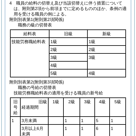
4
職員の給料の切替え及び当該切替えに伴う措置について
は、附則第2項から前項までに定めるもののほか、条例の適
用を受ける職員の例による。
附則別表第1
(附則第2項関係)
職務の級の切替表
給料表
旧級
新級
技能労務職給料表
1級
1級
2級
2級
3級
3級
4級
5級
4級
附則別表第2
(附則第3項関係)
職務の号給の切替表
技能労務職給料表の適用を受ける職員の新号給
旧
旧級
1級
2級
3級
4級
5級
号
経過期間
給
1
3月未満
1
1
5
1
3月以上6月
1
1
6
1
未満