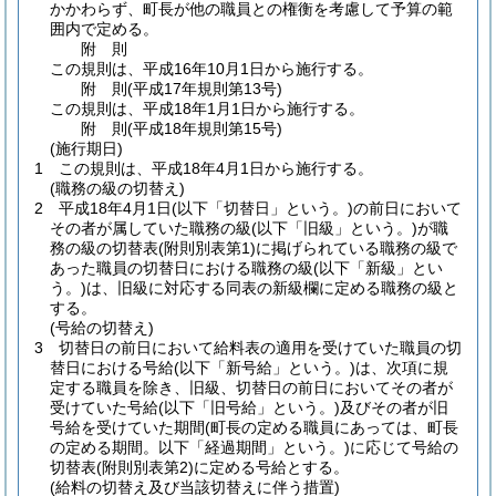
かかわらず、町長が他の職員との権衡を考慮して予算の範
囲内で定める。
附
則
この規則は、平成16年10月1日から施行する。
附
則
(平成17年
規則第13号)
この規則は、平成18年1月1日から施行する。
附
則
(平成18年
規則第15号)
(施行期日)
1
この規則は、平成18年4月1日から施行する。
(職務の級の切替え)
2
平成18年4月1日
(以下「切替日」という。)
の前日において
その者が属していた職務の級
(以下「旧級」という。)
が職
務の級の切替表
(附則別表第1)
に掲げられている職務の級で
あった職員の切替日における職務の級
(以下「新級」とい
う。)
は、旧級に対応する同表の新級欄に定める職務の級と
する。
(号給の切替え)
3
切替日の前日において給料表の適用を受けていた職員の切
替日における号給
(以下「新号給」という。)
は、次項に規
定する職員を除き、旧級、切替日の前日においてその者が
受けていた号給
(以下「旧号給」という。)
及びその者が旧
号給を受けていた期間
(町長の定める職員にあっては、町長
の定める期間。以下「経過期間」という。)
に応じて号給の
切替表
(附則別表第2)
に定める号給とする。
(給料の切替え及び当該切替えに伴う措置)