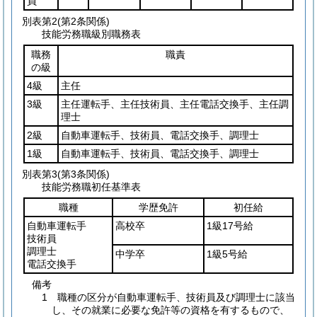
員
別表第2
(第2条関係)
技能労務職級別職務表
職務
職責
の級
4級
主任
3級
主任運転手、主任技術員、主任電話交換手、主任調
理士
2級
自動車運転手、技術員、電話交換手、調理士
1級
自動車運転手、技術員、電話交換手、調理士
別表第3
(第3条関係)
技能労務職初任基準表
職種
学歴免許
初任給
自動車運転手
高校卒
1級17号給
技術員
調理士
中学卒
1級5号給
電話交換手
備考
1 職種の区分が自動車運転手、技術員及び調理士に該当
し、その就業に必要な免許等の資格を有するもので、