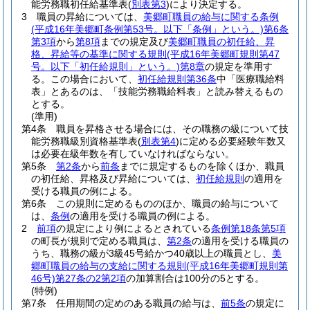
能労務職初任給基準表
(
別表第3
)
により決定する。
3
職員の昇給については、
美郷町職員の給与に関する条例
(平成16年美郷町条例第53号。以下「条例」という。)
第6条
第3項
から
第8項
までの規定及び
美郷町職員の初任給、昇
格、昇給等の基準に関する規則
(平成16年美郷町規則第47
号。以下「初任給規則」という。)
第8章
の規定を準用す
る。
この場合において、
初任給規則第36条
中「医療職給料
表」とあるのは、「技能労務職給料表」と読み替えるもの
とする。
(準用)
第4条
職員を昇格させる場合には、その職務の級について技
能労務職級別資格基準表
(
別表第4
)
に定める必要経験年数又
は必要在級年数を有していなければならない。
第5条
第2条
から
前条
までに規定するものを除くほか、職員
の初任給、昇格及び昇給については、
初任給規則
の適用を
受ける職員の例による。
第6条
この規則に定めるもののほか、職員の給与について
は、
条例
の適用を受ける職員の例による。
2
前項
の規定により例によるとされている
条例第18条第5項
の町長が規則で定める職員は、
第2条
の適用を受ける職員の
うち、職務の級が3級45号給かつ40歳以上の職員とし、
美
郷町職員の給与の支給に関する規則
(平成16年美郷町規則第
46号)
第27条の2第2項
の加算割合は100分の5とする。
(特例)
第7条
任用期間の定めのある職員の給与は、
前5条
の規定に