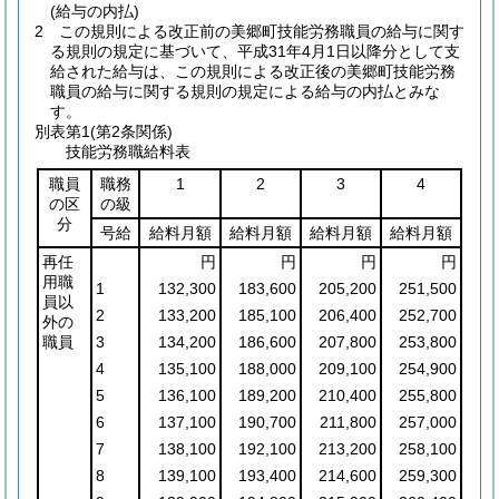
(給与の内払)
2
この規則による改正前の美郷町技能労務職員の給与に関す
る規則の規定に基づいて、平成31年4月1日以降分として支
給された給与は、この規則による改正後の美郷町技能労務
職員の給与に関する規則の規定による給与の内払とみな
す。
別表第1
(第2条関係)
技能労務職給料表
職員
職務
1
2
3
4
の区
の級
分
号給
給料月額
給料月額
給料月額
給料月額
再任
円
円
円
円
用職
1
132,300
183,600
205,200
251,500
員以
2
133,200
185,100
206,400
252,700
外の
職員
3
134,200
186,600
207,800
253,800
4
135,100
188,000
209,100
254,900
5
136,100
189,200
210,400
255,800
6
137,100
190,700
211,800
257,000
7
138,100
192,100
213,200
258,100
8
139,100
193,400
214,600
259,300