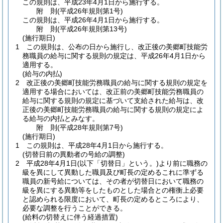
この規則は、平成23年4月1日から施行する。
附
則
(平成26年
規則第1号)
この規則は、平成26年4月1日から施行する。
附
則
(平成26年
規則第13号)
(施行期日)
1
この規則は、公布の日から施行し、改正後の美郷町技能労
務職員の給与に関する規則の規定は、平成26年4月1日から
適用する。
(給与の内払)
2
改正後の美郷町技能労務職員の給与に関する規則の規定を
適用する場合においては、改正前の美郷町技能労務職員の
給与に関する規則の規定に基づいて支給された給与は、改
正後の美郷町技能労務職員の給与に関する規則の規定によ
る給与の内払とみなす。
附
則
(平成28年
規則第7号)
(施行期日)
1
この規則は、平成28年4月1日から施行する。
(切替日前の異動者の号給の調整)
2
平成28年4月1日
(以下「切替日」という。)
より前に職務の
級を異にして異動した職員及び町長の定めるこれに準ずる
職員の新号給については、その者が切替日において職務の
級を異にする異動等をしたものとした場合との権衡上必要
と認められる限度において、町長の定めるところにより、
必要な調整を行うことができる。
(給料の切替えに伴う経過措置)