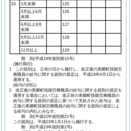
33
3月未満
125
3月以上6月
126
未満
6月以上9月
127
未満
9月以上12月
128
未満
12月以上
129
附
則
(平成19年
規則第15号)
(施行期日)
1
この規則は、公布の日から施行し、改正後の美郷町技能労
務職員の給与に関する規則の規定は、平成19年4月1日から
適用する。
(給与の内払)
2
改正後の美郷町技能労務職員の給与に関する規則の規定を
適用する場合においては、改正前の美郷町技能労務職員の
給与に関する規則の規定に基づいて支給された給与は、改
正後の美郷町技能労務職員の給与に関する規則の規定によ
る給与の内払とみなす。
附
則
(平成22年
規則第21号)
この規則は、平成23年1月1日から施行する。
附
則
(平成23年
規則第2号)