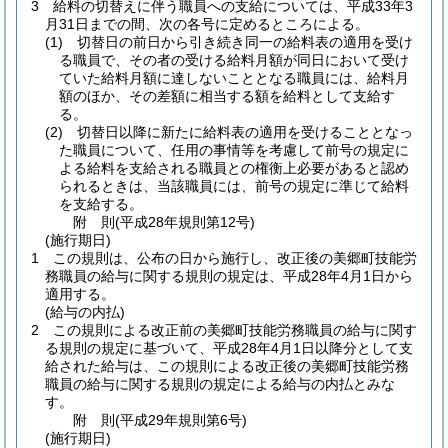
3
給料の切替えに伴う職員への支給については、平成33年3
月31日までの間、次の各号に定めるところによる。
(1)
切替日の前日から引き続き同一の給料表の適用を受け
る職員で、その者の受ける給料月額が同日において受け
ていた給料月額に達しないこととなる職員には、給料月
額のほか、その差額に相当する額を給料として支給す
る。
(2)
切替日以降に新たに給料表の適用を受けることとなっ
た職員について、任用の事情等を考慮して前号の規定に
よる給料を支給される職員との権衡上必要があると認め
られるときは、当該職員には、前号の規定に準じて給料
を支給する。
附
則
(平成28年
規則第12号)
(施行期日)
1
この規則は、公布の日から施行し、改正後の美郷町技能労
務職員の給与に関する規則の規定は、平成28年4月1日から
適用する。
(給与の内払)
2
この規則による改正前の美郷町技能労務職員の給与に関す
る規則の規定に基づいて、平成28年4月1日以降分として支
給された給与は、この規則による改正後の美郷町技能労務
職員の給与に関する規則の規定による給与の内払とみな
す。
附
則
(平成29年
規則第6号)
(施行期日)