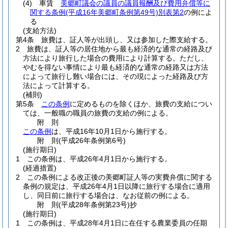
(4)
車賃
美郷町議会の議員の議員報酬及び費用弁償等に
関する条例
(平成16年美郷町条例第49号)
別表第2
の例によ
る
(支給方法)
第4条
旅費は、証人等が出頭し、又は参加した際支給する。
2
旅費は、証人等の居住地から最も経済的な通常の経路及び
方法により旅行した場合の費用により計算する。
ただし、
やむを得ない事情により最も経済的な通常の経路又は方法
によって旅行し難い場合には、その現によった経路及び方
法によって計算する。
(補則)
第5条
この条例
に定めるものを除くほか、旅費の支給につい
ては、一般職の職員の旅費の支給の例による。
附
則
この条例
は、平成16年10月1日から施行する。
附
則
(平成26年
条例第6号)
(施行期日)
1
この条例は、平成26年4月1日から施行する。
(経過措置)
2
この条例による改正後の美郷町証人等の実費弁償に関する
条例の規定は、平成26年4月1日以降に旅行する場合に適用
し、同日前に旅行する場合は、なお従前の例による。
附
則
(平成28年
条例第23号)
抄
(施行期日)
1
この条例は、平成28年4月1日に在任する農業委員の任期