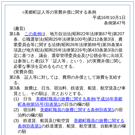
○美郷町証人等の実費弁償に関する条例
平成16年10月1日
条例第47号
(趣旨)
第1条
この条例
は、地方自治法
(昭和22年法律第67号)
第207
条、公職選挙法
(昭和25年法律第100号)
第212条第3項、農
業委員会等に関する法律
(昭和26年法律第88号)
第35条第4
項及び地方税法
(昭和25年法律第226号)
第433条第3項の規
定に基づき、議会、選挙管理委員会及び公聴会等に出頭又
は参加した者
(以下「証人等」という。)
の実費弁償に関し
必要な事項を定めるものとする。
(実費弁償)
第2条
証人等に対しては、費用の弁償として旅費を支給す
る。
第3条
旅費は、日当、宿泊料、鉄道賃、船賃、航空賃及び車
賃とし、その額は、次とおりとする。
(1)
日当
美郷町職員の旅費に関する条例
(平成16年美郷
町条例第55号)
別表第1
の日当の欄の額
(2)
宿泊料
美郷町職員の旅費に関する条例別表第1
の宿
泊料の欄の額
(3)
鉄道賃、船賃及び航空賃
美郷町職員の旅費に関する
条例別表第1
の鉄道運賃、船賃、航空運賃、自動車賃の欄
の額