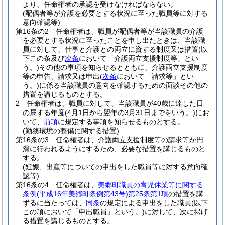
より、任命権者の承認を受けなければならない。
(配偶者等が介護を必要とする状況に至った職員等に対する
意向確認等)
第16条の2
任命権者は、職員が配偶者等が当該職員の介護
を必要とする状況に至ったことを申し出たときは、当該職
員に対して、仕事と介護との両立に資する制度又は措置
(以
下この条及び
次条
において「介護両立支援制度等」とい
う。)
その他の事項を知らせるとともに、介護両立支援制度
等の申告、請求又は申出
(
次条
において「請求等」とい
う。)
に係る当該職員の意向を確認するための面談その他の
措置を講じるものとする。
2
任命権者は、職員に対して、当該職員が40歳に達した日
の属する年度
(4月1日から翌年の3月31日までをいう。)
にお
いて、
前項
に規定する事項を知らせるものとする。
(勤務環境の整備に関する措置)
第16条の3
任命権者は、介護両立支援制度等の請求等が円
滑に行われるようにするため、必要な措置を講じるものと
する。
(妊娠、出産等についての申出をした職員等に対する意向確
認等)
第16条の4
任命権者は、
美郷町職員の育児休業等に関する
条例
(平成16年美郷町条例第43号)
第25条第1項
の措置を講
ずるに当たっては、
同条
の規定による申出をした職員
(以下
この項において「申出職員」という。)
に対して、次に掲げ
る措置を講じるものとする。