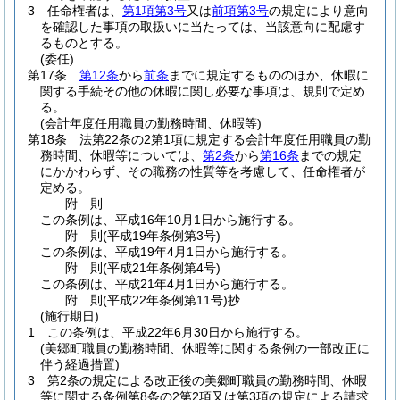
3
任命権者は、
第1項第3号
又は
前項第3号
の規定により意向
を確認した事項の取扱いに当たっては、当該意向に配慮す
るものとする。
(委任)
第17条
第12条
から
前条
までに規定するもののほか、休暇に
関する手続その他の休暇に関し必要な事項は、規則で定め
る。
(会計年度任用職員の勤務時間、休暇等)
第18条
法第22条の2第1項に規定する会計年度任用職員の勤
務時間、休暇等については、
第2条
から
第16条
までの規定
にかかわらず、その職務の性質等を考慮して、任命権者が
定める。
附
則
この条例は、平成16年10月1日から施行する。
附
則
(平成19年
条例第3号)
この条例は、平成19年4月1日から施行する。
附
則
(平成21年
条例第4号)
この条例は、平成21年4月1日から施行する。
附
則
(平成22年
条例第11号)
抄
(施行期日)
1
この条例は、平成22年6月30日から施行する。
(美郷町職員の勤務時間、休暇等に関する条例の一部改正に
伴う経過措置)
3
第2条の規定による改正後の美郷町職員の勤務時間、休暇
等に関する条例第8条の2第2項又は第3項の規定による請求