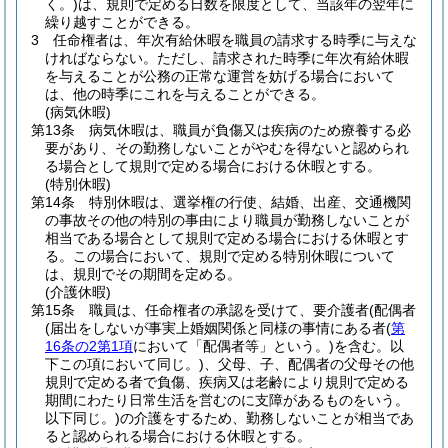
く。)
は、規則で定める日数を限度として、当該年の翌年に
繰り越すことができる。
3
任命権者は、年次有給休暇を職員の請求する時季に与えな
ければならない。
ただし、請求された時季に年次有給休暇
を与えることが公務の正常な運営を妨げる場合において
は、他の時季にこれを与えることができる。
(病気休暇)
第13条
病気休暇は、職員が負傷又は疾病のため療養する必
要があり、その勤務しないことがやむを得ないと認められ
る場合として規則で定める場合における休暇とする。
(特別休暇)
第14条
特別休暇は、選挙権の行使、結婚、出産、交通機関
の事故その他の特別の事由により職員が勤務しないことが
相当である場合として規則で定める場合における休暇とす
る。
この場合において、規則で定める特別休暇について
は、規則でその期間を定める。
(介護休暇)
第15条
職員は、任命権者の承認を受けて、要介護者
(配偶者
(届出をしないが事実上婚姻関係と同様の事情にある者
(
第
16条の2第1項
において「配偶者等」という。)
を含む。以
下この項において同じ。)
、父母、子、配偶者の父母その他
規則で定める者で負傷、疾病又は老齢により規則で定める
期間にわたり日常生活を営むのに支障があるものをいう。
以下同じ。)
の介護をするため、勤務しないことが相当であ
ると認められる場合における休暇とする。