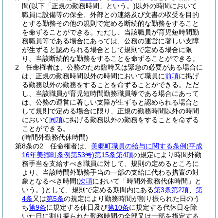
間
(以下「正規の勤務時間」という。)
以外の時間において
職員に設備等の保全、外部との連絡及び文書の収受を目的
とする勤務その他の規則で定める断続的な勤務をすること
を命ずることができる。
ただし、当該職員が育児短時間勤
務職員等である場合にあっては、公務の運営に著しい支障
が生ずると認められる場合として規則で定める場合に限
り、当該断続的な勤務をすることを命ずることができる。
2
任命権者は、公務のため臨時又は緊急の必要がある場合に
は、正規の勤務時間以外の時間において職員に
前項
に掲げ
る勤務以外の勤務をすることを命ずることができる。
ただ
し、当該職員が育児短時間勤務職員等である場合にあって
は、公務の運営に著しい支障が生ずると認められる場合と
して規則で定める場合に限り、正規の勤務時間以外の時間
において
同項
に掲げる勤務以外の勤務をすることを命ずる
ことができる。
(時間外勤務代休時間)
第8条の2
任命権者は、
美郷町職員の給与に関する条例
(平成
16年美郷町条例第53号)
第15条第4項
の規定により時間外勤
務手当を支給すべき職員に対して、規則の定めるところに
より、当該時間外勤務手当の一部の支給に代わる措置の対
象となるべき時間
(
次項
において「時間外勤務代休時間」と
いう。)
として、規則で定める期間内にある
第3条第2項
、
第
4条
又は
第5条
の規定により勤務時間が割り振られた日のう
ち
第9条
に規定する休日及び
第10条
に規定する代休日を除
いた日に割り振られた勤務時間の全部又は一部を指定する