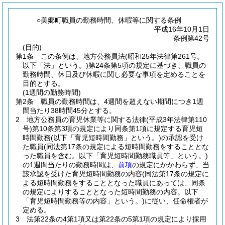
○美郷町職員の勤務時間、休暇等に関する条例
平成16年10月1日
条例第42号
(目的)
第1条
この条例は、地方公務員法
(昭和25年法律第261号。
以下「法」という。)
第24条第5項の規定に基づき、職員の
勤務時間、休日及び休暇に関し必要な事項を定めることを
目的とする。
(1週間の勤務時間)
第2条
職員の勤務時間は、4週間を超えない期間につき1週
間当たり38時間45分とする。
2
地方公務員の育児休業等に関する法律
(平成3年法律第110
号)
第10条第3項の規定により同条第1項に規定する育児短
時間勤務
(以下「育児短時間勤務」という。)
の承認を受け
た職員
(同法第17条の規定による短時間勤務をすることとな
った職員を含む。以下「育児短時間勤務職員等」という。)
の1週間当たりの勤務時間は、
前項
の規定にかかわらず、当
該承認を受けた育児短時間勤務の内容
(同法第17条の規定に
よる短時間勤務をすることとなった職員にあっては、同条
の規定によりすることとなった短時間勤務の内容。以下
「育児短時間勤務等の内容」という。)
に従い、任命権者が
定める。
3
法第22条の4第1項又は第22条の5第1項の規定により採用