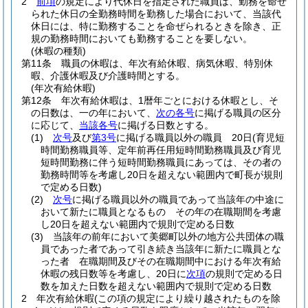
2
前項
の規定により代休日を指定された職員は、勤務を命ぜ
られた休日の全勤務時間を勤務した場合において、当該代
休日には、特に勤務することを命ぜられるときを除き、正
規の勤務時間においても勤務することを要しない。
(休暇の種類)
第11条
職員の休暇は、年次有給休暇、病気休暇、特別休
暇、介護休暇及び介護時間とする。
(年次有給休暇)
第12条
年次有給休暇は、1暦年ごとにおける休暇とし、そ
の日数は、一の年において、
次の各号
に掲げる職員の区分
に応じて、
当該各号
に掲げる日数とする。
(1)
次号
及び
第3号
に掲げる職員以外の職員 20日
(育児短
時間勤務職員等、定年前再任用短時間勤務職員及び育児
短時間勤務に伴う短時間勤務職員にあっては、その者の
勤務時間等を考慮し20日を超えない範囲内で町長が規則
で定める日数)
(2)
次号
に掲げる職員以外の職員であって当該年の中途に
おいて新たに職員となるもの その年の在職期間を考慮
し20日を超えない範囲内で規則で定める日数
(3)
当該年の前年において美郷町以外の地方公共団体の職
員であった者であって引き続き当該年に新たに職員とな
った者 在職期間及びその在職期間中における年次有給
休暇の残日数等を考慮し、20日に
次項
の規則で定める日
数を加えた日数を超えない範囲内で規則で定める日数
2
年次有給休暇
(この項の規定により繰り越されたものを除