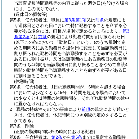
当該育児短時間勤務等の内容に従った週休日)
を設ける場合
には、この限りでない。
(週休日の振替等)
第5条
任命権者は、職員に
第3条第1項
又は
前条
の規定によ
り週休日とされた日において特に勤務することを命ずる必
要がある場合には、町長が規則で定めるところにより、
第3
条第2項
又は
前条
の規定により勤務時間が割り振られた日
(以下この条において「勤務日」という。)
のうち規則で定
める期間内にある勤務日を週休日に変更して当該勤務日に
割り振られた勤務時間を当該勤務することを命ずる必要が
ある日に割り振り、又は当該期間内にある勤務日の勤務時
間のうち4時間を当該勤務日に割り振ることをやめて当該4
時間の勤務時間を当該勤務することを命ずる必要がある日
に割り振ることができる。
(休憩時間)
第6条
任命権者は、1日の勤務時間が、6時間を超える場合
においては少なくとも45分、8時間を超える場合において
は少なくとも1時間の休憩時間を、それぞれ勤務時間の途中
に置かなければならない。
2
職務の特殊性その他の事由により
前項
の規定により難いと
きは、任命権者は、休憩時間につき別段の定めをすること
ができる。
第7条
削除
(正規の勤務時間以外の時間における勤務)
第8条
任命権者は、
第2条
から
第5条
までに規定する勤務時