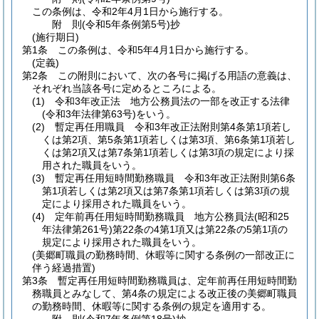
この条例は、令和2年4月1日から施行する。
附
則
(令和5年
条例第5号)
抄
(施行期日)
第1条
この条例は、令和5年4月1日から施行する。
(定義)
第2条
この附則において、次の各号に掲げる用語の意義は、
それぞれ当該各号に定めるところによる。
(1)
令和3年改正法 地方公務員法の一部を改正する法律
(令和3年法律第63号)
をいう。
(2)
暫定再任用職員 令和3年改正法附則第4条第1項若し
くは第2項、第5条第1項若しくは第3項、第6条第1項若し
くは第2項又は第7条第1項若しくは第3項の規定により採
用された職員をいう。
(3)
暫定再任用短時間勤務職員 令和3年改正法附則第6条
第1項若しくは第2項又は第7条第1項若しくは第3項の規
定により採用された職員をいう。
(4)
定年前再任用短時間勤務職員 地方公務員法
(昭和25
年法律第261号)
第22条の4第1項又は第22条の5第1項の
規定により採用された職員をいう。
(美郷町職員の勤務時間、休暇等に関する条例の一部改正に
伴う経過措置)
第3条
暫定再任用短時間勤務職員は、定年前再任用短時間勤
務職員とみなして、第4条の規定による改正後の美郷町職員
の勤務時間、休暇等に関する条例の規定を適用する。