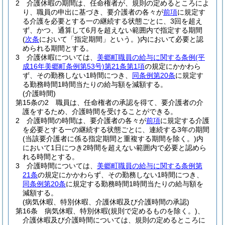
2
介護休暇の期間は、任命権者が、規則の定めるところによ
り、職員の申出に基づき、要介護者の各々が
前項
に規定す
る介護を必要とする一の継続する状態ごとに、3回を超え
ず、かつ、通算して6月を超えない範囲内で指定する期間
(
次条
において「指定期間」という。)
内において必要と認
められる期間とする。
3
介護休暇については、
美郷町職員の給与に関する条例
(平
成16年美郷町条例第53号)
第21条第1項
の規定にかかわら
ず、その勤務しない1時間につき、
同条例第20条
に規定す
る勤務時間1時間当たりの給与額を減額する。
(介護時間)
第15条の2
職員は、任命権者の承認を得て、要介護者の介
護をするため、介護時間を受けることができる。
2
介護時間の時間は、要介護者の各々が
前項
に規定する介護
を必要とする一の継続する状態ごとに、連続する3年の期間
(当該要介護者に係る指定期間と重複する期間を除く。)
内
において1日につき2時間を超えない範囲内で必要と認めら
れる時間とする。
3
介護時間については、
美郷町職員の給与に関する条例第
21条
の規定にかかわらず、その勤務しない1時間につき、
同条例第20条
に規定する勤務時間1時間当たりの給与額を
減額する。
(病気休暇、特別休暇、介護休暇及び介護時間の承認)
第16条
病気休暇、特別休暇
(規則で定めるものを除く。)
、
介護休暇及び介護時間については、規則の定めるところに