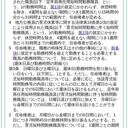
された職員
(以下「定年前再任用短時間勤務職員」とい
う。)
の勤務時間は、
第1項
の規定にかかわらず、休憩時間
を除き、4週間を超えない期間につき1週間当たり15時間30
分から31時間までの範囲内で、任命権者が定める。
4
地方公務員の育児休業等に関する法律第18条第1項の規定
により採用された職員
(以下「育児短時間勤務に伴う短時間
勤務職員」という。)
の勤務時間は、
第1項
の規定にかかわ
らず、休憩時間を除き、4週間を超えない期間につき1週間
当たり31時間までの範囲内で、任命権者が定める。
5
任命権者は、職務の特殊性又はその他の事由により、
前各
項
に規定する勤務時間を超えて勤務することを必要とする
職員の勤務時間について、別に定めることができる。
(週休日及び勤務時間の割振り)
第3条
日曜日及び土曜日は、週休日
(勤務時間を割り振らな
い日をいう。以下同じ。)
とする。
ただし、任命権者は、育
児短時間勤務職員等については、必要に応じ、当該育児短
時間勤務等の内容に従いこれらの日に加えて月曜日から金
曜日までの5日間において週休日を設けるものとし、定年前
再任用短時間勤務職員及び育児短時間勤務に伴う短時間勤
務職員については、日曜日及び土曜日に加えて、月曜日か
ら金曜日までの5日間において週休日を設けることができ
る。
2
任命権者は、月曜日から金曜日までの5日間において、1
日につき7時間45分の勤務時間を割り振るものとする。
た
だし、育児短時間勤務職員等については、1週間ごとの期間