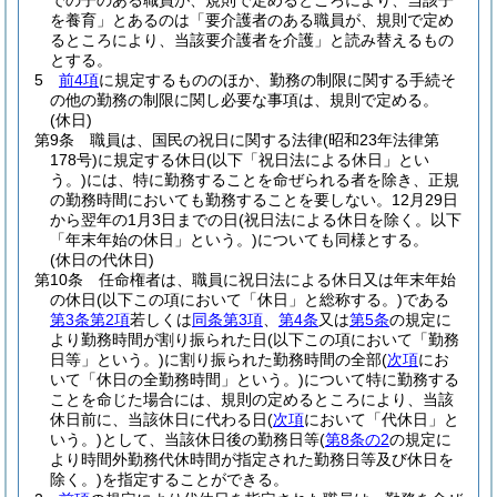
での子のある職員が、規則で定めるところにより、当該子
を養育」とあるのは「要介護者のある職員が、規則で定め
るところにより、当該要介護者を介護」と読み替えるもの
とする。
5
前4項
に規定するもののほか、勤務の制限に関する手続そ
の他の勤務の制限に関し必要な事項は、規則で定める。
(休日)
第9条
職員は、国民の祝日に関する法律
(昭和23年法律第
178号)
に規定する休日
(以下「祝日法による休日」とい
う。)
には、特に勤務することを命ぜられる者を除き、正規
の勤務時間においても勤務することを要しない。
12月29日
から翌年の1月3日までの日
(祝日法による休日を除く。以下
「年末年始の休日」という。)
についても同様とする。
(休日の代休日)
第10条
任命権者は、職員に祝日法による休日又は年末年始
の休日
(以下この項において「休日」と総称する。)
である
第3条第2項
若しくは
同条第3項
、
第4条
又は
第5条
の規定に
より勤務時間が割り振られた日
(以下この項において「勤務
日等」という。)
に割り振られた勤務時間の全部
(
次項
にお
いて「休日の全勤務時間」という。)
について特に勤務する
ことを命じた場合には、規則の定めるところにより、当該
休日前に、当該休日に代わる日
(
次項
において「代休日」と
いう。)
として、当該休日後の勤務日等
(
第8条の2
の規定に
より時間外勤務代休時間が指定された勤務日等及び休日を
除く。)
を指定することができる。