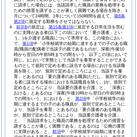
に請求した場合には、当該請求した職員の業務を処理する
ための措置を講ずることが著しく困難である場合を除き、1
月について24時間、1年について150時間を超えて、
第8条
第2項
に規定する勤務をさせてはならない。
4
前3項
の規定は、
第15条第1項
に規定する日常生活を営む
のに支障がある者
(以下この項において「要介護者」とい
う。)
を介護する職員について準用する。
この場合におい
て、
第1項
中「小学校就学の始期に達するまでの子のある職
員
(職員の配偶者で当該子の親であるものが、深夜
(午後10
時から翌日の午前5時までの間をいう。以下この項において
同じ。)
において常態として当該子を養育することができる
ものとして規則で定める者に該当する場合における当該職
員を除く。)
が、規則で定めるところにより、当該子を養
育」とあるのは「要介護者のある職員
(ただし、規則で定め
る者に該当する場合における当該職員を除く。)
が、規則で
定めるところにより、当該要介護者を介護」と、「深夜に
おける」とあるのは「深夜
(午後10時から翌日の午前5時ま
での間をいう。)
における」と、
第2項
中「小学校就学の始
期に達するまでの子のある職員が、規則で定めるところに
より、当該子を養育」とあるのは「要介護者のある職員
が、規則で定めるところにより、当該要介護者を介護」
と、「当該請求をした職員の業務を処理するための措置を
講ずることが著しく困難である」とあるのは「公務の運営
に支障がある」と、
前項
中「小学校就学の始期に達するま