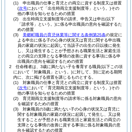
(1)
申出職員の仕事と育児との両立に資する制度又は措置
(
次号
において「出生時両立支援制度等」という。)
その
他の事項を知らせるための措置
(2)
出生時両立支援制度等の請求、申告又は申出
(以下
「請求等」という。)
に係る申出職員の意向を確認するた
めの措置
(3)
美郷町職員の育児休業等に関する条例第25条
の規定に
よる申出に係る子の心身の状況又は育児に関する申出職
員の家庭の状況に起因して当該子の出生の日以後に発生
し、又は発生することが予想される職業生活と家庭生活
との両立の支障となる事情の改善に資する事項に係る申
出職員の意向を確認するための措置
2
任命権者は、3歳に満たない子を養育する職員
(以下この項
において「対象職員」という。)
に対して、別に定める期間
内に、次に掲げる措置を講じるものとする。
(1)
対象職員の仕事と育児との両立に資する制度又は措置
(
次号
において「育児期両立支援制度等」という。)
その
他の事項を知らせるための措置
(2)
育児期両立支援制度等の請求等に係る対象職員の意向
を確認するための措置
(3)
対象職員の3歳に満たない子の心身の状況又は育児に
関する対象職員の家庭の状況に起因して発生し、又は発
生することが予想される職業生活と家庭生活との両立の
支障となる事情の改善に資する事項に係る対象職員の意
向を確認するための措置