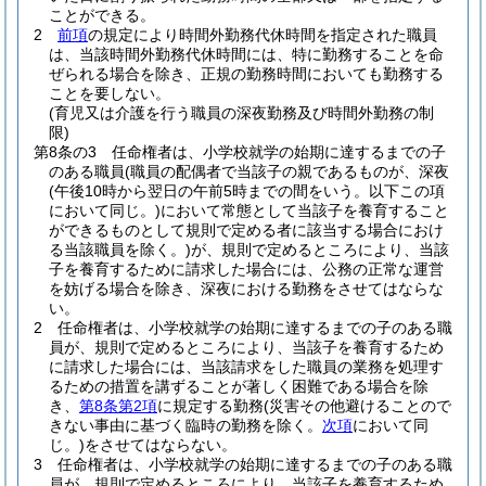
ことができる。
2
前項
の規定により時間外勤務代休時間を指定された職員
は、当該時間外勤務代休時間には、特に勤務することを命
ぜられる場合を除き、正規の勤務時間においても勤務する
ことを要しない。
(育児又は介護を行う職員の深夜勤務及び時間外勤務の制
限)
第8条の3
任命権者は、小学校就学の始期に達するまでの子
のある職員
(職員の配偶者で当該子の親であるものが、深夜
(午後10時から翌日の午前5時までの間をいう。以下この項
において同じ。)
において常態として当該子を養育すること
ができるものとして規則で定める者に該当する場合におけ
る当該職員を除く。)
が、規則で定めるところにより、当該
子を養育するために請求した場合には、公務の正常な運営
を妨げる場合を除き、深夜における勤務をさせてはならな
い。
2
任命権者は、小学校就学の始期に達するまでの子のある職
員が、規則で定めるところにより、当該子を養育するため
に請求した場合には、当該請求をした職員の業務を処理す
るための措置を講ずることが著しく困難である場合を除
き、
第8条第2項
に規定する勤務
(災害その他避けることので
きない事由に基づく臨時の勤務を除く。
次項
において同
じ。)
をさせてはならない。
3
任命権者は、小学校就学の始期に達するまでの子のある職
員が、規則で定めるところにより、当該子を養育するため