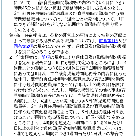
について、当該育児短時間勤務等の内容に従い1日につき7
時間45分を超えない範囲で勤務時間を割り振るものとし、
定年前再任用短時間勤務職員及び育児短時間勤務に伴う短
時間勤務職員については、1週間ごとの期間について、1日
につき7時間45分を超えない範囲内で勤務時間を割り振る
ものとする。
第4条
任命権者は、公務の運営上の事情により特別の形態に
よって勤務する必要のある職員については、
前条第1項
及び
同条第2項
の規定にかかわらず、週休日及び勤務時間の割振
りを別に定めることができる。
2
任命権者は、
前項
の規定により週休日及び勤務時間の割振
りを定める場合には、町長が規則で定めるところにより、4
週間ごとの期間につき8日の週休日
(育児短時間勤務職員等
にあっては8日以上で当該育児短時間勤務等の内容に従った
週休日、定年前再任用短時間勤務職員及び育児短時間勤務
に伴う短時間勤務職員にあっては8日以上の週休日)
を設け
なければならない。
ただし、職務の特殊性その他の事由
(育
児短時間勤務職員等にあっては、当該育児短時間勤務等の
内容)
により、4週間ごとの期間につき8日
(育児短時間勤務
職員等、定年前再任用短時間勤務職員及び育児短時間勤務
に伴う短時間勤務職員にあっては、8日以上)
の週休日を設
けることが困難である職員について、町長が規則で定める
ところにより、4週間を超えない期間につき1週間当たり1
日以上の割合で週休日
(育児短時間勤務職員等にあっては、
4週間を超えない期間につき1週間当たり1日以上の割合で