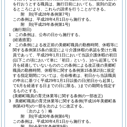
を行おうとする職員は、施行日前においても、規則の定め
るところにより、これらの請求を行うことができる。
附
則
(平成28年
条例第7号)
この条例は、平成28年4月1日から施行する。
附
則
(平成29年
条例第1号)
(施行期日)
1
この条例は、公布の日から施行する。
(経過措置)
2
この条例による改正前の美郷町職員の勤務時間、休暇等に
関する条例第15条の規定により介護休暇の承認を受けた職
員であって、平成29年1月1日において当該介護休暇の初日
(以下この項において単に「初日」という。)
から起算して6
月を経過していないもののこの条例による改正後の美郷町
職員の勤務時間、休暇等に関する条例第15条第2項に規定
する指定期間については、任命権者は、初日から当該職員
の申出に基づく平成29年1月1日以後の日
(初日から起算し
て6月を経過する日までの日に限る。)
までの期間を指定す
るものとする。
(美郷町職員の育児休業等に関する条例の一部改正)
3
美郷町職員の育児休業等に関する条例
(平成16年美郷町条
例第43号)
の一部を次のように改正する。
〔次のよう〕略
附
則
(平成30年
条例第6号)
この条例は、平成30年4月1日から施行する。
附
則
(令和2年
条例第9号)