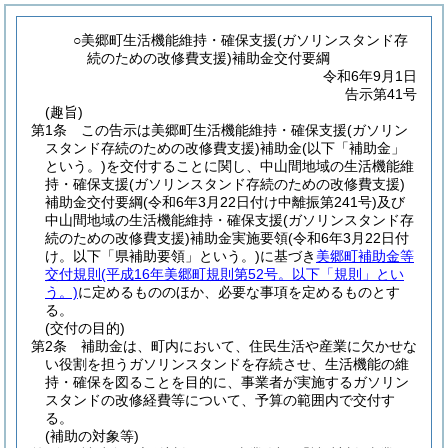
○美郷町生活機能維持・確保支援(ガソリンスタンド存
続のための改修費支援)補助金交付要綱
令和6年9月1日
告示第41号
(趣旨)
第1条
この告示は美郷町生活機能維持・確保支援
(ガソリン
スタンド存続のための改修費支援)
補助金
(以下「補助金」
という。)
を交付することに関し、中山間地域の生活機能維
持・確保支援
(ガソリンスタンド存続のための改修費支援)
補助金交付要綱
(令和6年3月22日付け中離振第241号)
及び
中山間地域の生活機能維持・確保支援
(ガソリンスタンド存
続のための改修費支援)
補助金実施要領
(令和6年3月22日付
け。以下「県補助要領」という。)
に基づき
美郷町補助金等
交付規則
(平成16年美郷町規則第52号。以下「規則」とい
う。)
に定めるもののほか、必要な事項を定めるものとす
る。
(交付の目的)
第2条
補助金は、町内において、住民生活や産業に欠かせな
い役割を担うガソリンスタンドを存続させ、生活機能の維
持・確保を図ることを目的に、事業者が実施するガソリン
スタンドの改修経費等について、予算の範囲内で交付す
る。
(補助の対象等)