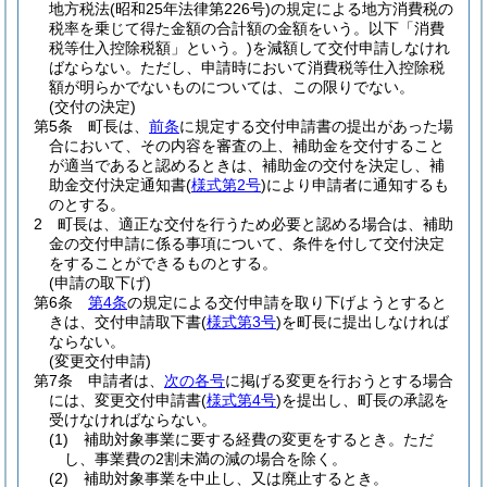
地方税法
(昭和25年法律第226号)
の規定による地方消費税の
税率を乗じて得た金額の合計額の金額をいう。以下「消費
税等仕入控除税額」という。)
を減額して交付申請しなけれ
ばならない。
ただし、申請時において消費税等仕入控除税
額が明らかでないものについては、この限りでない。
(交付の決定)
第5条
町長は、
前条
に規定する交付申請書の提出があった場
合において、その内容を審査の上、補助金を交付すること
が適当であると認めるときは、補助金の交付を決定し、補
助金交付決定通知書
(
様式第2号
)
により申請者に通知するも
のとする。
2
町長は、適正な交付を行うため必要と認める場合は、補助
金の交付申請に係る事項について、条件を付して交付決定
をすることができるものとする。
(申請の取下げ)
第6条
第4条
の規定による交付申請を取り下げようとすると
きは、交付申請取下書
(
様式第3号
)
を町長に提出しなければ
ならない。
(変更交付申請)
第7条
申請者は、
次の各号
に掲げる変更を行おうとする場合
には、変更交付申請書
(
様式第4号
)
を提出し、町長の承認を
受けなければならない。
(1)
補助対象事業に要する経費の変更をするとき。
ただ
し、事業費の2割未満の減の場合を除く。
(2)
補助対象事業を中止し、又は廃止するとき。