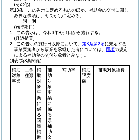
(その他)
第13条
この告示に定めるもののほか、補助金の交付に関し
必要な事項は、町長が別に定める。
附
則
(施行期日)
1
この告示は、令和6年9月1日から施行する。
(経過措置)
2
この告示の施行日以降において、
第3条第2項
に規定する
事業実施者から事業を承継した者については、
同項
の規定
による補助金の交付対象者とみなす。
別表
(第3条関係)
補助
工事
補
補
補助率
補助
補助対象経費
対象
種類
助
助
限度
事業
対
対
額
象
象
事
事
業
業
に
に
係
係
る
る
国
県
庫
補
補
助
助
金