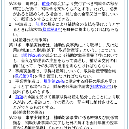
第10条
町長は、
前条
の規定により交付すべき補助金の額が
確定した後に、補助金を支払うものとする。
ただし、必要
があると認められる場合は、補助金の全部又は一部につい
て、概算払をすることができる。
2
申請者は、
前項
の規定により補助金の支払を受けようとす
るときは請求書
(
様式第8号
)
を町長に提出しなければならな
い。
(財産処分の制限等)
第11条
事業実施者は、補助対象事業により取得し、又は効
用の増加した財産
(以下「取得財産等」という。)
について
は、
規則第26条
の規定により補助対象事業完了後において
も、善良な管理者の注意をもって管理し、補助金交付の目
的に従って、その効率的運用を図らなければならない。
2
事業実施者は、取得財産等について、取得財産管理台帳
(
様式第9号
)
を備え管理しなければならない。
3
事業実施者は、
規則第26条
に規定する町長の承認を受け
ようとする場合には、財産処分承認申請書
(
様式第10号
)
を
提出するものとする。
4
前項
の承認を受けて当該取得財産を処分したことにより収
入があった場合には、その収入の一部を町に納付させるこ
とができるものとする。
(関係書類の保管)
第12条
事業実施者は、補助対象事業に係る帳簿及び関係書
類を、補助対象事業の完了した日の属する会計年度の翌年
度から5年間保存しておかなければならない。