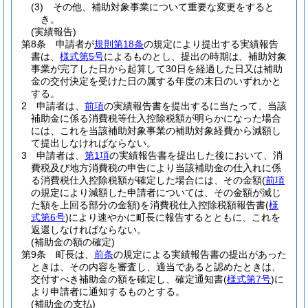
(3)
その他、補助対象事業について重要な変更をすると
き。
(実績報告)
第8条
申請者が
規則第18条
の規定により提出する実績報告
書は、
様式第5号
によるものとし、提出の時期は、補助対象
事業が完了した日から起算して30日を経過した日又は補助
金の交付決定を受けた日の属する年度の末日のいずれかと
する。
2
申請者は、
前項
の実績報告書を提出するに当たって、当該
補助金に係る消費税等仕入控除税額が明らかになった場合
には、これを当該補助対象事業の補助対象経費から減額し
て提出しなければならない。
3
申請者は、
第1項
の実績報告書を提出した後において、消
費税及び地方消費税の申告により当該補助金の仕入れに係
る消費税仕入控除税額が確定した場合には、その金額
(
前項
の規定により減額した申請者については、その金額が減じ
た額を上回る部分の金額)
を消費税仕入控除税額報告書
(
様
式第6号
)
により速やかに町長に報告するとともに、これを
返還しなければならない。
(補助金の額の確定)
第9条
町長は、
前条
の規定による実績報告書の提出があった
ときは、その内容を審査し、適当であると認めたときは、
交付すべき補助金の額を確定し、確定通知書
(
様式第7号
)
に
より申請者に通知するものとする。
(補助金の支払)