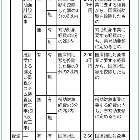
油面
額を控除
0千
業に要する経費
計設
した額の3
円
から、国庫補助
無
置工
分の2以内
額を控除したも
事
の
無
有
補助対象
補助対象事業に
経費の3分
要する経費のう
の2以内
ち、県補助要領
無
に定めるもの
統計
有
有
国庫補助
2,00
国庫補助対象事
学に
額を控除
0千
業に要する経費
よる
した額の3
円
から、国庫補助
漏え
分の2以内
額を控除したも
無
い監
の
視シ
ステ
ム装
無
有
補助対象
補助対象事業に
置設
経費の3分
要する経費のう
置工
の2以内
ち、県補助要領
事
(SI
に定めるもの
R設
無
置工
事)
配送
―
有
有
国庫補助
2,66
国庫補助対象事