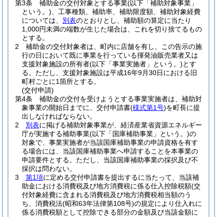
第3条
補助金の交付対象とする事業
(以下「補助対象事業」
という。)
、工事種類、補助率、補助限度額、補助対象経費
については、
別表
のとおりとし、補助額の算定に当たり
1,000円未満の端数が生じた場合は、これを切り捨てるもの
とする。
2
補助金の交付対象者は、町内に店舗を有し、この告示の施
行の日において既に事業を行っている揮発油販売業者又は
支援対象施設の所有者
(以下「事業実施者」という。)
とす
る。
ただし、支援対象施設は平成16年9月30日における旧
町村ごとに1箇所とする。
(交付申請)
第4条
補助金の交付を受けようとする事業実施者は、補助対
象事業の開始日までに、交付申請書
(
様式第1号
)
を町長に提
出しなければならない。
2
別表
に掲げる補助対象事業が、経済産業省資源エネルギー
庁が実施する補助事業
(以下「国庫補助事業」という。)
の
対象で、事業実施者が当該国庫補助事業の申請資格を有す
る場合には、当該国庫補助事業へ申請することを本事業の
申請要件とする。
ただし、当該国庫補助事業の採択及び不
採択は問わない。
3
第1項
に定める交付申請書を提出するに当たって、当該補
助金における消費税及び地方消費税に係る仕入控除税額
(交
付対象経費に含まれる消費税及び地方消費税相当額のう
ち、消費税法
(昭和63年法律第108号)
の規定により仕入れに
係る消費税額として控除できる部分の金額及び当該金額に