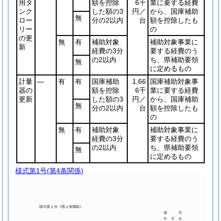
用タ
額を控除
6千
業に要する経費
ンク
した額の3
円／
から、国庫補助
無
ロー
分の2以内
台
額を控除したも
リー
の
の更
無
有
補助対象
補助対象事業に
新
経費の3分
要する経費のう
の2以内
ち、県補助要領
無
に定めるもの
計量
―
有
有
国庫補助
1,66
国庫補助対象事
器の
額を控除
6千
業に要する経費
更新
した額の3
円／
から、国庫補助
無
分の2以内
台
額を控除したも
の
無
有
補助対象
補助対象事業に
経費の3分
要する経費のう
の2以内
ち、県補助要領
無
に定めるもの
様式第1号
(第4条関係)