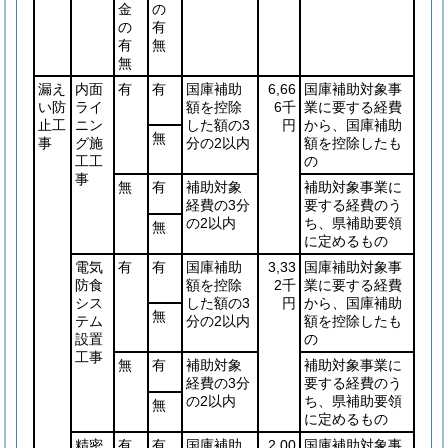
金
の
の
有
有
無
無
漏え
内面
有
有
国庫補助
6,66
国庫補助対象事
い防
ライ
額を控除
6千
業に要する経費
止工
ニン
した額の3
円
から、国庫補助
無
事
グ施
分の2以内
額を控除したも
工工
の
事
無
有
補助対象
補助対象事業に
経費の3分
要する経費のう
の2以内
ち、県補助要領
無
に定めるもの
電気
有
有
国庫補助
3,33
国庫補助対象事
防食
額を控除
2千
業に要する経費
シス
した額の3
円
から、国庫補助
無
テム
分の2以内
額を控除したも
設置
の
工事
無
有
補助対象
補助対象事業に
経費の3分
要する経費のう
の2以内
ち、県補助要領
無
に定めるもの
精密
有
有
国庫補助
2,00
国庫補助対象事