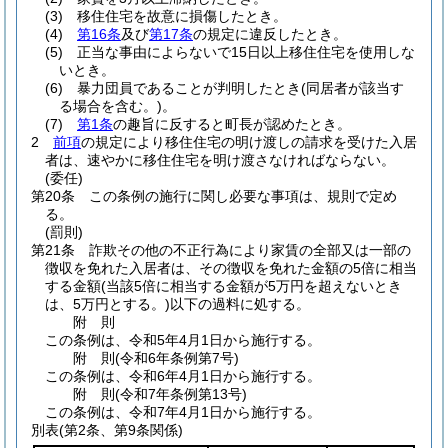
(3)
移住住宅を故意に損傷したとき。
(4)
第16条
及び
第17条
の規定に違反したとき。
(5)
正当な事由によらないで15日以上移住住宅を使用しな
いとき。
(6)
暴力団員であることが判明したとき
(同居者が該当す
る場合を含む。)
。
(7)
第1条
の趣旨に反すると町長が認めたとき。
2
前項
の規定により移住住宅の明け渡しの請求を受けた入居
者は、速やかに移住住宅を明け渡さなければならない。
(委任)
第20条
この条例の施行に関し必要な事項は、規則で定め
る。
(罰則)
第21条
詐欺その他の不正行為により家賃の全部又は一部の
徴収を免れた入居者は、その徴収を免れた金額の5倍に相当
する金額
(当該5倍に相当する金額が5万円を超えないとき
は、5万円とする。)
以下の過料に処する。
附
則
この条例は、令和5年4月1日から施行する。
附
則
(令和6年
条例第7号)
この条例は、令和6年4月1日から施行する。
附
則
(令和7年
条例第13号)
この条例は、令和7年4月1日から施行する。
別表
(第2条、第9条関係)