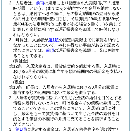
2
入居者は、
前項
の規定により指定された期限
(以下「指定
納期限」という。)
までにその納付すべき金額を納付しない
ときは、納付すべき金額に、その指定納期限の翌日から納
付の日までの期間日数に応じ、民法
(明治29年法律第89号)
第404条の法定利率
(他に約定がある場合を除く。)
を乗じて
計算した金額に相当する遅延損害金を加算して納付しなけ
ればならない。
3
町長は、入居者が
第1項
の指定納期限までに家賃を納付し
なかったことについて、やむを得ない事由があると認める
場合においては、
前項
の遅延損害金を減額し、又は免除す
ることができる。
(保証金)
第12条
入居決定者は、賃貸借契約を締結する際、入居時に
おける5月分の家賃に相当する額の範囲内の保証金を支払わ
なければならない。
(敷金)
第13条
町長は、入居者から入居時における3月分の家賃に
相当する額の範囲内において敷金を徴収する。
2
入居者が賃貸借に基づいて生じた金銭の給付を目的とする
債務を履行しないときは、町は敷金をその債務の弁済に充
てることができる。
この場合において、入居者は町に対
し、敷金をもって賃貸借に基づいて生じた金銭の給付を目
的とする債務の不履行の弁済に充てることを請求すること
ができない。
3
第1項
に規定する敷金は、入居者が移住住宅を明け渡すと