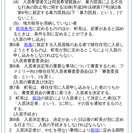
(4)
入居希望者又は同居希望親族が、暴力団員による不当
な行為の防止等に関する法律
(平成3年法律第77号)
第2条
第6号に規定する暴力団員
(以下「暴力団員」という。)
で
ないこと。
(5)
地方税等を滞納していない者
2
前項各号
に定めるもののほか、町長は、必要があると認め
るときは、条件を別に定めることができる。
(入居の申し込み)
第5条
前条
に規定する入居資格のある者で移住住宅に入居し
ようとするものは、町長が別に定めるところにより入居の
申し込みをしなければならない。
(入居者審査委員会)
第6条
入居者決定等の重要な事項について審査するため、フ
ァミリー向け移住住宅入居者審査委員会
(以下「審査委員
会」という。)
を置く。
(入居の審査及び決定)
第7条
町長は、移住住宅に入居申し込みをした者のうちか
ら、審査委員会の審査に基づき、入居者を決定する。
2
町長は、
前項
の規定により入居者として決定した者
(以下
「入居決定者」という。)
に対し、その旨を通知するものと
する。
(入居手続き)
第8条
入居決定者は、決定があった日以後の町長が別に定め
る日までに、入居の手続きをしなければならない。
2
入居決定者が、やむを得ない事情により
前項
に定める期間