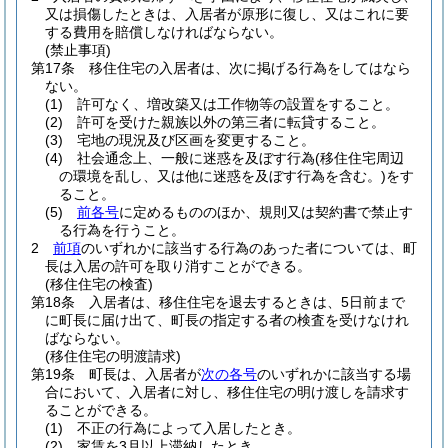
又は損傷したときは、入居者が原形に復し、又はこれに要
する費用を賠償しなければならない。
(禁止事項)
第17条
移住住宅の入居者は、次に掲げる行為をしてはなら
ない。
(1)
許可なく、増改築又は工作物等の設置をすること。
(2)
許可を受けた親族以外の第三者に転貸すること。
(3)
宅地の現況及び区画を変更すること。
(4)
社会通念上、一般に迷惑を及ぼす行為
(移住住宅周辺
の環境を乱し、又は他に迷惑を及ぼす行為を含む。)
をす
ること。
(5)
前各号
に定めるもののほか、規則又は契約書で禁止す
る行為を行うこと。
2
前項
のいずれかに該当する行為のあった者については、町
長は入居の許可を取り消すことができる。
(移住住宅の検査)
第18条
入居者は、移住住宅を退去するときは、5日前まで
に町長に届け出て、町長の指定する者の検査を受けなけれ
ばならない。
(移住住宅の明渡請求)
第19条
町長は、入居者が
次の各号
のいずれかに該当する場
合において、入居者に対し、移住住宅の明け渡しを請求す
ることができる。
(1)
不正の行為によって入居したとき。
(2)
家賃を3月以上滞納したとき。