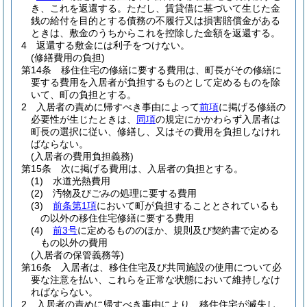
き、これを返還する。
ただし、賃貸借に基づいて生じた金
銭の給付を目的とする債務の不履行又は損害賠償金がある
ときは、敷金のうちからこれを控除した金額を返還する。
4
返還する敷金には利子をつけない。
(修繕費用の負担)
第14条
移住住宅の修繕に要する費用は、町長がその修繕に
要する費用を入居者が負担するものとして定めるものを除
いて、町の負担とする。
2
入居者の責めに帰すべき事由によって
前項
に掲げる修繕の
必要性が生じたときは、
同項
の規定にかかわらず入居者は
町長の選択に従い、修繕し、又はその費用を負担しなけれ
ばならない。
(入居者の費用負担義務)
第15条
次に掲げる費用は、入居者の負担とする。
(1)
水道光熱費用
(2)
汚物及びごみの処理に要する費用
(3)
前条第1項
において町が負担することとされているも
の以外の移住住宅修繕に要する費用
(4)
前3号
に定めるもののほか、規則及び契約書で定める
もの以外の費用
(入居者の保管義務等)
第16条
入居者は、移住住宅及び共同施設の使用について必
要な注意を払い、これらを正常な状態において維持しなけ
ればならない。
2
入居者の責めに帰すべき事由により、移住住宅が滅失し、