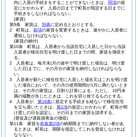
内に入居の手続きをすることができないときは、
同項
の規
定にかかわらず、入居の日までで町長が指定する日までに
手続きをしなければならない。
(家賃)
第9条
家賃は、
別表
に定めるとおりとする。
2
町長は、
前項
の家賃を変更するときは、速やかに入居者に
通知しなければならない。
(家賃の納付)
第10条
町長は、入居者から当該住宅に入居した日から当該
入居者が移住住宅を明け渡した日までの間、家賃を徴収す
る。
2
入居者は、毎月末
(月の途中で明け渡した場合は、明け渡
した日)
までに、その月分の家賃を納付しなければならな
い。
3
入居者が新たに移住住宅に入居した場合又はこれを明け渡
した場合において、その月の使用期間が1月に満たないとき
は、その月の家賃は、日割り計算による。
ただし、10円未
満の端数が生じたときは、これを切り捨てるものとする。
4
入居者が、
第18条
に規定する手続きを経ないで移住住宅
を立ち退いたときは、
第1項
の規定にかかわらず、町長が明
け渡しの日を認定し、その日までの家賃を請求する。
(督促及び遅延損害金の徴収)
第11条
家賃を
前条第2項
の納期限までに納付しない者があ
るときは、町長は、期限を指定してこれを督促しなければ
ならない。