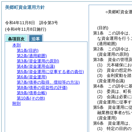
美郷町資金運用方針
○美郷町資金
令和4年11月8日 訓令第3号
(目的)
(令和4年11月8日施行)
第1条
この訓令は
な資金運用を行う
条項目次
沿革
(適用範囲)
本則
第2条
この訓令は
第1条
(目的)
(資金運用の原則)
第2条
(適用範囲)
第3条
資金の管理
第3条
(資金運用の原則)
(1)
元本確保にお
第4条
(資金運用会議)
(2)
資金の想定外
第5条
(資金運用に従事する者の責任)
(3)
金利変動を踏
第6条
(資金運用)
(資金運用会議)
第7条
(債券の取得、償却等の方法)
第4条
この訓令に
第8条
(債券の収益性の評価)
(1)
委員は、町長
第9条
(債券台帳)
(2)
会議は必要に
第10条
(その他)
(資金運用に従事す
附則
第5条
資金運用に
融業務従事者が払
(資金運用)
第6条
資金運用は
(1)
特定の目的の