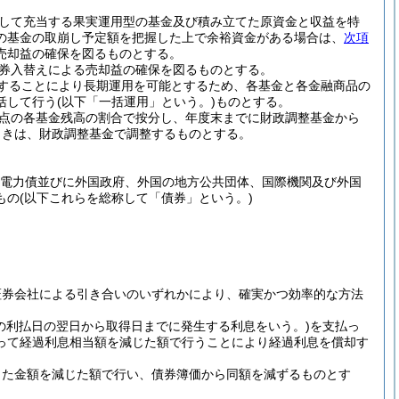
。
して充当する果実運用型の基金及び積み立てた原資金と収益を特
の基金の取崩し予定額を把握した上で余裕資金がある場合は、
次項
売却益の確保を図るものとする。
券入替えによる売却益の確保を図るものとする。
することにより長期運用を可能とするため、各基金と各金融商品の
括して行う
(以下「一括運用」という。)
ものとする。
時点の各基金残高の割合で按分し、年度末までに財政調整基金から
ときは、財政調整基金で調整するものとする。
、電力債並びに外国政府、外国の地方公共団体、国際機関及び外国
もの
(以下これらを総称して「債券」という。)
証券会社による引き合いのいずれかにより、確実かつ効率的な方法
の利払日の翌日から取得日までに発生する利息をいう。)
を支払っ
って経過利息相当額を減じた額で行うことにより経過利息を償却す
した金額を減じた額で行い、債券簿価から同額を減ずるものとす