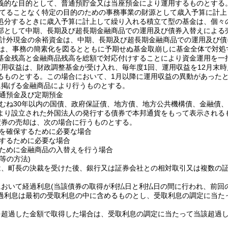
義的な目的として、普通預貯金又は当座預金により運用するものとする
てることなく特定の目的のための事務事業の財源として歳入予算に計上
処分するときに歳入予算に計上して繰り入れる積立て型の基金は、個々
部として中期、長期及び超長期金融商品での運用及び債券入替えによる
計外現金の余裕資金は、中期、長期及び超長期金融商品での運用及び債
は、事務の簡素化を図るとともに予期せぬ基金取崩しに基金全体で対処
基金残高と金融商品残高を総額で対応付けすることにより資金運用を一
用収益は、財政調整基金が受け入れ、毎年度1回、運用収益を12月末
るものとする。
この場合において、1月以降に運用収益の異動があった
に掲げる金融商品により行うものとする。
通預金及び定期預金
むね30年以内の国債、政府保証債、地方債、地方公共機構債、金融債
より設立された外国法人の発行する債券で本邦通貨をもって表示される
債券の売却は、次の場合に行うものとする。
を確保するために必要な場合
するために必要な場合
ために金融商品の入替えを行う場合
等の方法)
は、町長の決裁を受けた後、銀行又は証券会社との相対取引又は複数の
。
において経過利息
(当該債券の取得が利払日と利払日の間に行われ、前回
過利息は最初の受取利息の中に含めるものとし、受取利息の調定に当た
を超過した金額で取得した場合は、受取利息の調定に当たって当該超過