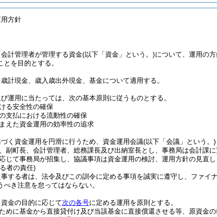
運用方針
、会計管理者が管理する資金
(以下「資金」という。)
について、運用の方
ことを目的とする。
、歳計現金、歳入歳出外現金、基金について適用する。
及び運用に当たっては、次の基本原則に従うものとする。
ける安全性の確保
の支払における流動性の確保
まえた資金運用の効率性の追求
基づく資金運用を円滑に行うため、資金運用会議
(以下「会議」という。)
、副町長、会計管理者、総務課長及び出納室長とし、事務局は会計課に
応じて事務局が招集し、協議事項は資金運用の検討、運用方針の見直し
る者の責任)
従事する者は、法令及びこの訓令に定める事項を誠実に遵守し、ファイ
うべき注意を怠ってはならない。
、資金の目的に応じて
次の各号
に定める運用を原則とする。
ために基金から直接貸付け及び当該基金に直接償還させる等、原資金の