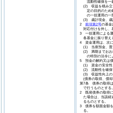
流動性確保を一
(2)
収益を積み立
定の目的のため
の一括運用の一
(3)
歳計現金、歳
2
前項第2号
の基金
対応付けを外し、
3
一括運用による運
各基金に振り替え
4
資金運用は、次
(1)
当座預金、普
(2)
満期までおお
の特別の法令に
5
預金の解約又は
(1)
資金の安全性
(2)
流動性を確保
(3)
収益性向上の
(債券の取得、償却
第7条
債券の取得
で行うものとする
2
既発債券の取得
た場合は、当該経
るものとする。
3
債券を額面金額
る。