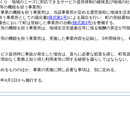
くり 地域のニーズに対応できるサービス提供体制の確保及び地域の社
等の機能を担う事業所)
る事業の機能を担う事業所は、当該事業所が定める運営規程に地域生活
担う事業所としての届出書
(
様式第1号
)
による届出を行い、町の登録通知
場合において町は登録した事業所の台帳
(
様式第3号
)
を整備する。
点等の機能を担う事業所は、地域生活支援拠点等に係る報酬の算定が可
点等の機能を担う事業所は、実施した事業内容を記録し、5年間保存し、
ービス提供時に事故が発生した場合は、直ちに必要な処置を講じ、町長
な理由なく業務上知り得た利用者等に関する秘密を漏らしてはならない
定めるもののほか、事業の実施に関し必要な事項は、別に定める。
3年4月1日から施行する。