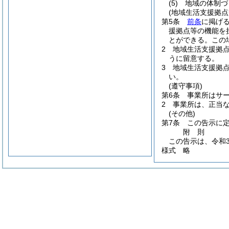
(5)
地域の体制づ
(地域生活支援拠点
第5条
前条
に掲げ
援拠点等の機能を
とができる。
この
2
地域生活支援拠
うに留意する。
3
地域生活支援拠
い。
(遵守事項)
第6条
事業所はサ
2
事業所は、正当
(その他)
第7条
この告示に
附
則
この告示は、令和
様式
略