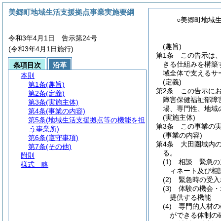
美郷町地域生活支援拠点事業実施要綱
○美郷町地域
令和3年4月1日 告示第24号
(趣旨)
(令和3年4月1日施行)
第1条
この告示は
きる仕組みを構築
条項目次
沿革
域全体で支えるサ
本則
(定義)
第1条
(趣旨)
第2条
この告示に
第2条
(定義)
障害保健福祉部障
第3条
(実施主体)
場、専門性、地域
第4条
(事業の内容)
(実施主体)
第5条
(地域生活支援拠点等の機能を担
第3条
この事業の
う事業所)
(事業の内容)
第6条
(遵守事項)
第4条
大田圏域内
第7条
(その他)
る。
附則
(1)
相談 緊急の
様式
略
ィネート及び相
(2)
緊急時の受入
(3)
体験の機会・
提供する機能
(4)
専門的人材の
ができる体制の