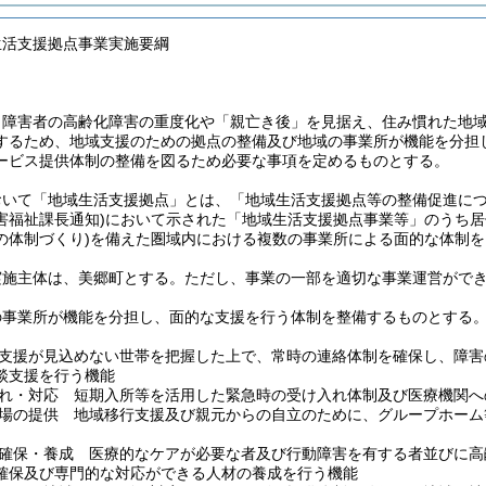
生活支援拠点事業実施要綱
、障害者の高齢化障害の重度化や「親亡き後」を見据え、住み慣れた地
するため、地域支援のための拠点の整備及び地域の事業所が機能を分担
ービス提供体制の整備を図るため必要な事項を定めるものとする。
おいて「地域生活支援拠点」とは、「地域生活支援拠点等の整備促進に
害福祉課長通知)
において示された「地域生活支援拠点事業等」のうち居
の体制づくり)
を備えた圏域内における複数の事業所による面的な体制を
実施主体は、美郷町とする。
ただし、事業の一部を適切な事業運営がで
の事業所が機能を分担し、面的な支援を行う体制を整備するものとする
支援が見込めない世帯を把握した上で、常時の連絡体制を確保し、障害
談支援を行う機能
れ・対応 短期入所等を活用した緊急時の受け入れ体制及び医療機関へ
場の提供 地域移行支援及び親元からの自立のために、グループホーム
確保・養成 医療的なケアが必要な者及び行動障害を有する者並びに高
確保及び専門的な対応ができる人材の養成を行う機能