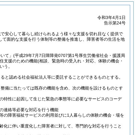
令和3年4月1日
告示第24号
域で安心して暮らし続けられるよう様々な支援を切れ目なく提供で
して面的な支援を行う体制等の整備を推進し、障害者等の生活を地
ついて」
(平成29年7月7日障障発0707第1号厚生労働省社会・援護局
住支援のための機能
(相談、緊急時の受入れ・対応、体験の機会・
いう。
きると認める社会福祉法人等に委託することができるものとする。
。
整備に当たっては既存の機能を含め、次の機能を設けるものとす
の特性に起因して生じた緊急の事態等に必要なサービスのコーデ
の連絡等必要な対応を行う機能
等の障害福祉サービスの利用並びに1人暮らしの体験の機会・場を
齢化に伴い重度化した障害者に対して、専門的な対応を行うこと