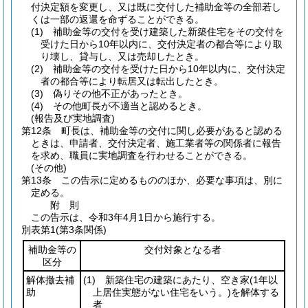
付決定額を変更し、又は既に交付した補助金等の全部若し
くは一部の返還を命ずることができる。
(1)
補助金等の交付を受け建築した新築住宅をその交付を
受けた日から10年以内に、交付決定者の都合等により取
り壊し、貸与し、又は売却したとき。
(2)
補助金等の交付を受けた日から10年以内に、交付決定
者の都合等により転居又は転出したとき。
(3)
偽りその他不正があったとき。
(4)
その他町長が不適当と認めるとき。
(報告及び実地調査)
第12条
町長は、補助金等の交付に関し必要があると認める
ときは、申請者、交付決定者、施工業者等の関係者に報告
を求め、職員に実地調査を行わせることができる。
(その他)
第13条
この告示に定めるもののほか、必要な事項は、別に
定める。
附
則
この告示は、令和3年4月1日から施行する。
別表第1
(第3条関係)
補助金等の
交付対象となる者
区分
解体撤去補
(1)
新築住宅の建築にあたり、空き家
(1年以
助
上居住実態がない住宅をいう。)
を解体する
者