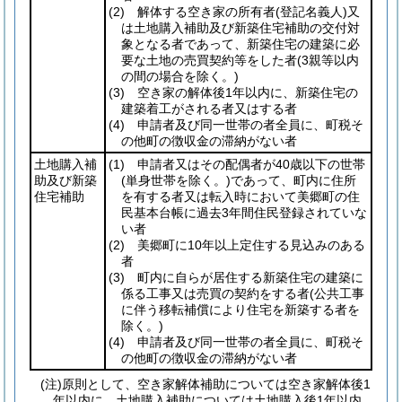
(2)
解体する空き家の所有者
(登記名義人)
又
は土地購入補助及び新築住宅補助の交付対
象となる者であって、新築住宅の建築に必
要な土地の売買契約等をした者
(3親等以内
の間の場合を除く。)
(3)
空き家の解体後1年以内に、新築住宅の
建築着工がされる者又はする者
(4)
申請者及び同一世帯の者全員に、町税そ
の他町の徴収金の滞納がない者
土地購入補
(1)
申請者又はその配偶者が40歳以下の世帯
助及び新築
(単身世帯を除く。)
であって、町内に住所
住宅補助
を有する者又は転入時において美郷町の住
民基本台帳に過去3年間住民登録されていな
い者
(2)
美郷町に10年以上定住する見込みのある
者
(3)
町内に自らが居住する新築住宅の建築に
係る工事又は売買の契約をする者
(公共工事
に伴う移転補償により住宅を新築する者を
除く。)
(4)
申請者及び同一世帯の者全員に、町税そ
の他町の徴収金の滞納がない者
(注)原則として、空き家解体補助については空き家解体後1
年以内に、土地購入補助については土地購入後1年以内