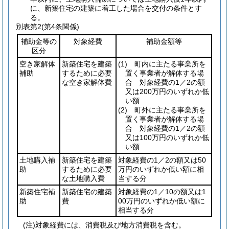
に、新築住宅の建築に着工した場合を交付の条件とす
る。
別表第2
(第4条関係)
補助金等の
対象経費
補助金額等
区分
空き家解体
新築住宅を建築
(1)
町内に主たる事業所を
補助
するために必要
置く事業者が解体する場
な空き家解体費
合 対象経費の1／2の額
又は200万円のいずれか低
い額
(2)
町外に主たる事業所を
置く事業者が解体する場
合 対象経費の1／2の額
又は100万円のいずれか低
い額
土地購入補
新築住宅を建築
対象経費の1／2の額又は50
助
するために必要
万円のいずれか低い額に相
な土地購入費
当する分
新築住宅補
新築住宅の建築
対象経費の1／10の額又は1
助
費
00万円のいずれか低い額に
相当する分
(注)対象経費には、消費税及び地方消費税を含む。