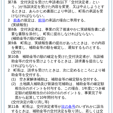
第7条
交付決定を受けた申請者
(以下「交付決定者」とい
う。)
が当該決定を受けた内容を変更、又は中止しようとす
るときは、あらかじめ書面により申請し、町長の承認を受
けなければならない。
2
前条
の規定は、
前項
の承認の場合に準用する。
(実績報告)
第8条
交付決定者は、事業の完了後速やかに実績報告書に必
要な書類を添付し、町長に提出しなければならない。
(補助金等の額の確定)
第9条
町長は、実績報告書の提出があったときは、その内容
を審査し、補助金等の額を確定し、通知するものとする。
(交付)
第10条
補助金等の額の確定を受けた交付決定者が、当該補
助金等の交付を受けようとするときは、請求書を提出しな
ければならない。
2
町長は、請求を受けたときは、次に定めるところにより補
助金等を交付する。
(1)
空き家解体補助は、補助金等の確定額を交付する。
(2)
土地購入補助及び新築住宅補助は、補助金等の確定額
相当分のポイントを付与する。
この場合、1年度につき確
定額の総額相当分の10分の1のポイントを、事業完了年
度から起算して10年間付与する。
(交付決定の取り消し等)
第11条
町長は、交付決定者等が
次の各号
のいずれかに該当
するときは、補助金等の交付決定を取り消し、若しくは交