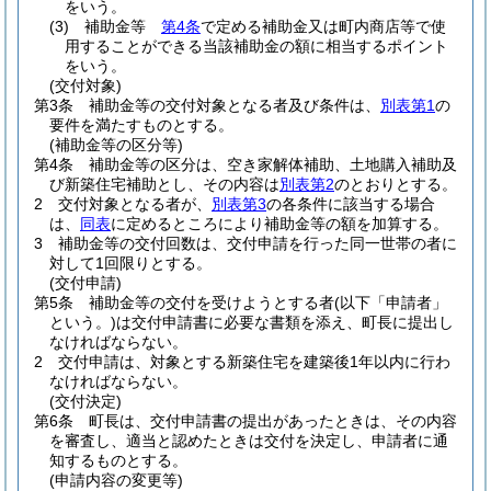
をいう。
(3)
補助金等
第4条
で定める補助金又は町内商店等で使
用することができる当該補助金の額に相当するポイント
をいう。
(交付対象)
第3条
補助金等の交付対象となる者及び条件は、
別表第1
の
要件を満たすものとする。
(補助金等の区分等)
第4条
補助金等の区分は、空き家解体補助、土地購入補助及
び新築住宅補助とし、その内容は
別表第2
のとおりとする。
2
交付対象となる者が、
別表第3
の各条件に該当する場合
は、
同表
に定めるところにより補助金等の額を加算する。
3
補助金等の交付回数は、交付申請を行った同一世帯の者に
対して1回限りとする。
(交付申請)
第5条
補助金等の交付を受けようとする者
(以下「申請者」
という。)
は交付申請書に必要な書類を添え、町長に提出し
なければならない。
2
交付申請は、対象とする新築住宅を建築後1年以内に行わ
なければならない。
(交付決定)
第6条
町長は、交付申請書の提出があったときは、その内容
を審査し、適当と認めたときは交付を決定し、申請者に通
知するものとする。
(申請内容の変更等)