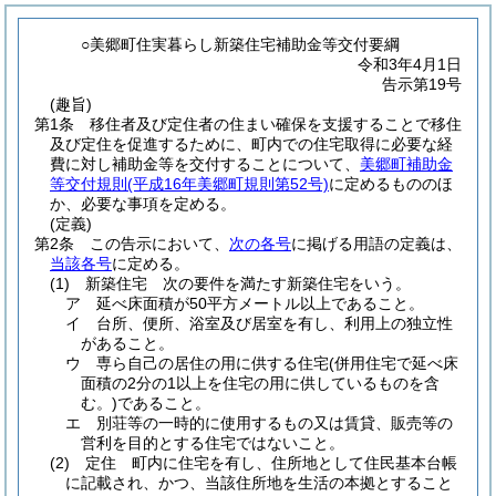
○美郷町住実暮らし新築住宅補助金等交付要綱
令和3年4月1日
告示第19号
(趣旨)
第1条
移住者及び定住者の住まい確保を支援することで移住
及び定住を促進するために、町内での住宅取得に必要な経
費に対し補助金等を交付することについて、
美郷町補助金
等交付規則
(平成16年美郷町規則第52号)
に定めるもののほ
か、必要な事項を定める。
(定義)
第2条
この告示において、
次の各号
に掲げる用語の定義は、
当該各号
に定める。
(1)
新築住宅 次の要件を満たす新築住宅をいう。
ア
延べ床面積が50平方メートル以上であること。
イ
台所、便所、浴室及び居室を有し、利用上の独立性
があること。
ウ
専ら自己の居住の用に供する住宅
(併用住宅で延べ床
面積の2分の1以上を住宅の用に供しているものを含
む。)
であること。
エ
別荘等の一時的に使用するもの又は賃貸、販売等の
営利を目的とする住宅ではないこと。
(2)
定住 町内に住宅を有し、住所地として住民基本台帳
に記載され、かつ、当該住所地を生活の本拠とすること