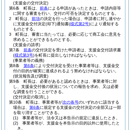
(支援金の交付決定)
第6条
町長は、
前条
による申請があったときは、申請内容等
に関する審査を行い、交付の可否を決定するものとする。
2
町長は、
前項
の決定を行った場合は、申請者に対し速やか
に支援金交付決定
(却下)
通知書
(
様式第2号
)
により通知する
ものとする。
3
町長は、審査に当たっては、必要に応じて商工会に意見を
求めることができるものとする。
(支援金の請求)
第7条
前条
の交付決定を受けた申請者は、支援金交付請求書
(
様式第3号
)
を町長に提出しなければならない。
(事業者等の義務)
第8条
第6条
により交付決定を受けた事業者等は、支援金交
付の目的が確実に達成されるよう努めなければならない。
(状況報告及び調査)
第9条
町長は、必要があると認めるときは、事業者等に対
し、支援金交付後の状況についての報告を求め、又は必要
な調査を行うことができる。
(交付決定の取消し)
第10条
町長は、事業者等が
次の各号
のいずれかに該当する
場合は、
第6条
に規定する支援金の交付決定の全部又は一部
を取り消すことができる。
(1)
事業者等が、法令又は本告示の規定に違反したとき。
(2)
事業者等が、支援金を本告示の目的以外に使用したと
き。