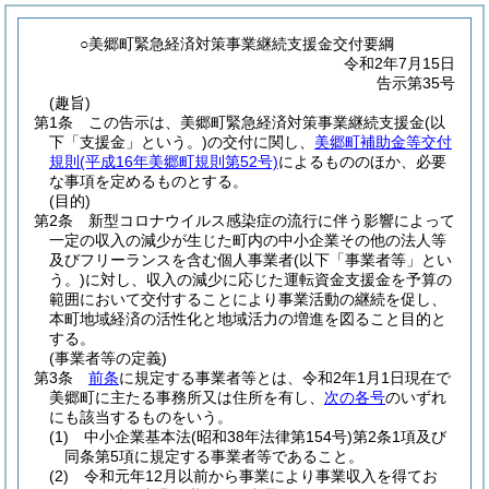
○美郷町緊急経済対策事業継続支援金交付要綱
令和2年7月15日
告示第35号
(趣旨)
第1条
この告示は、美郷町緊急経済対策事業継続支援金
(以
下「支援金」という。)
の交付に関し、
美郷町補助金等交付
規則
(平成16年美郷町規則第52号)
によるもののほか、必要
な事項を定めるものとする。
(目的)
第2条
新型コロナウイルス感染症の流行に伴う影響によって
一定の収入の減少が生じた町内の中小企業その他の法人等
及びフリーランスを含む個人事業者
(以下「事業者等」とい
う。)
に対し、収入の減少に応じた運転資金支援金を予算の
範囲において交付することにより事業活動の継続を促し、
本町地域経済の活性化と地域活力の増進を図ること目的と
する。
(事業者等の定義)
第3条
前条
に規定する事業者等とは、令和2年1月1日現在で
美郷町に主たる事務所又は住所を有し、
次の各号
のいずれ
にも該当するものをいう。
(1)
中小企業基本法
(昭和38年法律第154号)
第2条1項及び
同条第5項に規定する事業者等であること。
(2)
令和元年12月以前から事業により事業収入を得てお