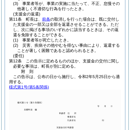
(3)
事業者等が、事業の実施に当たって、不正、怠慢その
他著しく不適切な行為を行ったとき。
(支援金の返還)
第11条
町長は、
前条
の取消しを行った場合は、既に交付し
た支援金の一部又は全部を返還させることができる。
ただ
し、次に掲げる事項のいずれかに該当するときは、その返
還を免除することができる。
(1)
事業者等が死亡したとき。
(2)
災害、疾病その他やむを得ない事由により、返還する
ことが著しく困難であると認められるとき。
(委任)
第12条
この告示に定めるもののほか、支援金の交付に関し
必要な事項は、町長が別に定める。
附
則
この告示は、公布の日から施行し、令和2年5月25日から適
用する。
様式第1号
(第5条関係)