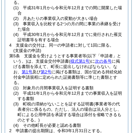
る。
(1)
平成31年1月から令和元年12月までの間に開業した場
合
(2)
月あたりの事業収入の変動が大きい場合
(3)
事業収入を比較する2つの月の間に事業の承継を受け
た場合
(4)
平成30年1月から令和元年12月までに発行された罹災
証明書等を有する場合
4
支援金の交付は、同一の申請者に対して1回に限る。
(支援金の申請)
第5条
支援金を受けようとする事業者等
(以下「申請者」と
いう。)
は、支援金交付申請書
(
様式第1号
)
に
次の各号
に掲
げる書類を添えて、町長に提出しなければならない。
な
お、
第1号
及び
第2号
に掲げる書類は、国が定める持続化給
付金申請規程に定められた証拠書類等に準じた書類とす
る。
(1)
対象月の月間事業収入を証明する書類
(2)
平成31年1月から令和元年12月までの事業収入を証明
する書類
(3)
町税の滞納がないことを証する証明書
(事業者等の代
表者分に係るもの。ただし、法人の場合は法人分とし、
町による公用申請を承諾する場合は添付を省略できるも
のとする。)
(4)
その他町長が必要と認める書類
2
申請書の提出期限は、令和3年1月31日とする。