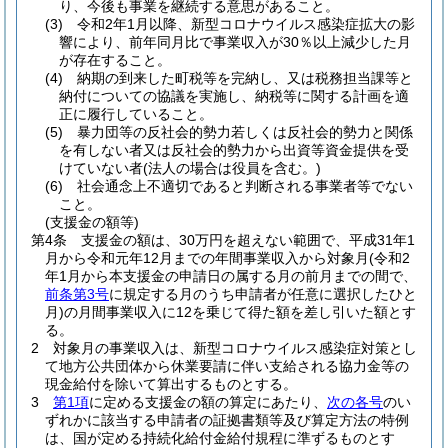
り、今後も事業を継続する意思があること。
(3)
令和2年1月以降、新型コロナウイルス感染症拡大の影
響により、前年同月比で事業収入が30％以上減少した月
が存在すること。
(4)
納期の到来した町税等を完納し、又は税務担当課等と
納付についての協議を実施し、納税等に関する計画を適
正に履行していること。
(5)
暴力団等の反社会的勢力若しくは反社会的勢力と関係
を有しない者又は反社会的勢力から出資等資金提供を受
けていない者
(法人の場合は役員を含む。)
(6)
社会通念上不適切であると判断される事業者等でない
こと。
(支援金の額等)
第4条
支援金の額は、30万円を超えない範囲で、平成31年1
月から令和元年12月までの年間事業収入から対象月
(令和2
年1月から本支援金の申請日の属する月の前月までの間で、
前条第3号
に規定する月のうち申請者が任意に選択したひと
月)
の月間事業収入に12を乗じて得た額を差し引いた額とす
る。
2
対象月の事業収入は、新型コロナウイルス感染症対策とし
て地方公共団体から休業要請に伴い支給される協力金等の
現金給付を除いて算出するものとする。
3
第1項
に定める支援金の額の算定にあたり、
次の各号
のい
ずれかに該当する申請者の証拠書類等及び算定方法の特例
は、国が定める持続化給付金給付規程に準ずるものとす