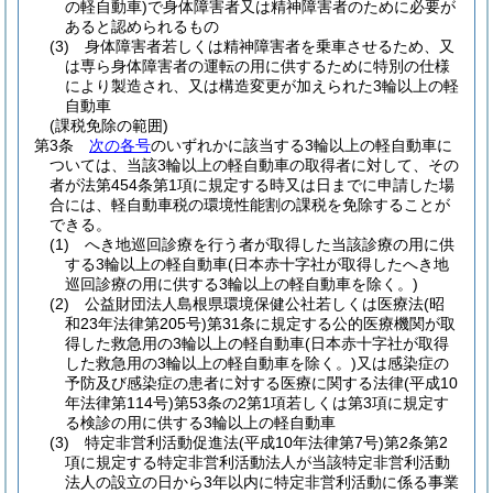
の軽自動車)
で身体障害者又は精神障害者のために必要が
あると認められるもの
(3)
身体障害者若しくは精神障害者を乗車させるため、又
は専ら身体障害者の運転の用に供するために特別の仕様
により製造され、又は構造変更が加えられた3輪以上の軽
自動車
(課税免除の範囲)
第3条
次の各号
のいずれかに該当する3輪以上の軽自動車に
ついては、当該3輪以上の軽自動車の取得者に対して、その
者が法第454条第1項に規定する時又は日までに申請した場
合には、軽自動車税の環境性能割の課税を免除することが
できる。
(1)
へき地巡回診療を行う者が取得した当該診療の用に供
する3輪以上の軽自動車
(日本赤十字社が取得したへき地
巡回診療の用に供する3輪以上の軽自動車を除く。)
(2)
公益財団法人島根県環境保健公社若しくは医療法
(昭
和23年法律第205号)
第31条に規定する公的医療機関が取
得した救急用の3輪以上の軽自動車
(日本赤十字社が取得
した救急用の3輪以上の軽自動車を除く。)
又は感染症の
予防及び感染症の患者に対する医療に関する法律
(平成10
年法律第114号)
第53条の2第1項若しくは第3項に規定す
る検診の用に供する3輪以上の軽自動車
(3)
特定非営利活動促進法
(平成10年法律第7号)
第2条第2
項に規定する特定非営利活動法人が当該特定非営利活動
法人の設立の日から3年以内に特定非営利活動に係る事業