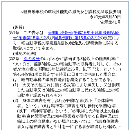
○軽自動車税の環境性能割の減免及び課税免除取扱要綱
令和元年9月30日
告示第41号
(趣旨)
第1条
この告示は、
美郷町税条例
(平成16年美郷町条例第58
号)
附則第15条の2
及び
同条例附則第15条の3の2
の規定によ
り、軽自動車税の環境性能割の減免及び課税免除に関する
取扱いについて定める。
(減免の範囲)
第2条
次の各号
のいずれかに該当する3輪以上の軽自動車に
ついては、当該3輪以上の軽自動車の取得者に対して、その
者が地方税法
(昭和25年法律第226号。以下「法」という。)
第454条第1項に規定する時又は日までに申請した場合に
は、軽自動車税の環境性能割を減免することができる。
(1)
天災その他これに類する災害により滅失し、又は損壊
した自動車又は3輪以上の軽自動車に代わる3輪以上の軽
自動車と認められるもの
(2)
身体に障害を有し歩行が困難な者
(以下「身体障害
者」という。)
又は精神等に障害を有し歩行が困難な者
(以下「精神障害者」という。)
が取得した3輪以上の軽自
動車
(身体障害者又は精神障害者が所有する自動車又は3
輪以上の軽自動車がない場合にあっては、当該身体障害
者又は精神障害者と生計を一にする者が取得した3輪以上