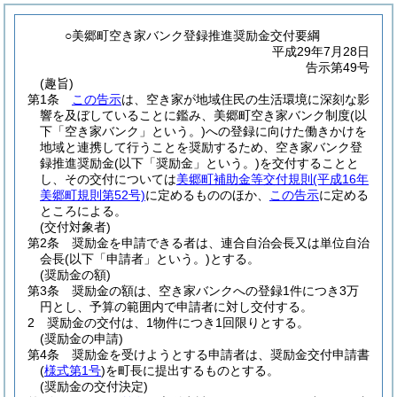
○美郷町空き家バンク登録推進奨励金交付要綱
平成29年7月28日
告示第49号
(趣旨)
第1条
この告示
は、空き家が地域住民の生活環境に深刻な影
響を及ぼしていることに鑑み、美郷町空き家バンク制度
(以
下「空き家バンク」という。)
への登録に向けた働きかけを
地域と連携して行うことを奨励するため、空き家バンク登
録推進奨励金
(以下「奨励金」という。)
を交付することと
し、その交付については
美郷町補助金等交付規則
(平成16年
美郷町規則第52号)
に定めるもののほか、
この告示
に定める
ところによる。
(交付対象者)
第2条
奨励金を申請できる者は、連合自治会長又は単位自治
会長
(以下「申請者」という。)
とする。
(奨励金の額)
第3条
奨励金の額は、空き家バンクへの登録1件につき3万
円とし、予算の範囲内で申請者に対し交付する。
2
奨励金の交付は、1物件につき1回限りとする。
(奨励金の申請)
第4条
奨励金を受けようとする申請者は、奨励金交付申請書
(
様式第1号
)
を町長に提出するものとする。
(奨励金の交付決定)