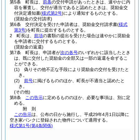
第5条
町長は、
前条
の交付申請があったときは、速やかに内
容を審査し、交付が適当であると認めたときは、奨励金交
付決定通知書
(
様式第2号
)
により通知するものとする。
(奨励金の交付請求)
第6条
交付決定を受けた申請者は、奨励金交付請求書
(
様式
第3号
)
を町長に提出するものとする。
2
町長は、
前項
の書類の提出を受けた場合は速やかに奨励金
を申請者に交付するものとする。
(奨励金の返還)
第7条
町長は、申請者が
次の各号
のいずれかに該当したとき
は、既に交付した奨励金の全部又は一部の返還を命ずるこ
とができる。
(1)
偽りその他不正な手段により奨励金の交付を受けたと
き。
(2)
前号
に掲げるもののほか、町長が不適当と認めたと
き。
(その他)
第8条
この告示
に定めるもののほか、必要な事項は、別に定
める。
附
則
この告示
は、公布の日から施行し、平成29年4月1日以降に
空き家バンクに登録された物件について適用する。
様式第1号
(第4条関係)