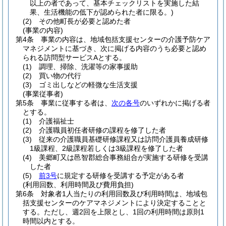
以上の者であって、基本チェックリストを実施した結
果、生活機能の低下が認められた者に限る。)
(2)
その他町長が必要と認めた者
(事業の内容)
第4条
事業の内容は、地域包括支援センターの介護予防ケア
マネジメントに基づき、次に掲げる内容のうち必要と認め
られる訪問型サービスAとする。
(1)
調理、掃除、洗濯等の家事援助
(2)
買い物の代行
(3)
ゴミ出しなどの軽微な生活支援
(事業従事者)
第5条
事業に従事する者は、
次の各号
のいずれかに掲げる者
とする。
(1)
介護福祉士
(2)
介護職員初任者研修の課程を修了した者
(3)
従来の介護職員基礎研修課程又は訪問介護員養成研修
1級課程、2級課程若しくは3級課程を修了した者
(4)
美郷町又は邑智郡総合事務組合が実施する研修を受講
した者
(5)
前3号
に規定する研修を受講する予定がある者
(利用回数、利用時間及び費用負担)
第6条
対象者1人当たりの利用回数及び利用時間は、地域包
括支援センターのケアマネジメントにより決定することと
する。
ただし、週2回を上限とし、1回の利用時間は原則1
時間以内とする。