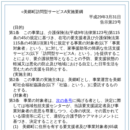
○美郷町訪問型サービスA実施要綱
平成29年3月31日
告示第23号
(目的)
第1条
この事業は、介護保険法
(平成9年法律第123号)
第115
条の45の規定に基づき、在宅の要支援者及び介護保険法第
115条の45第1項第1号に規定する事業の対象者
(以下「事業
対象者」という。)
に対して、家事援助等の簡易な生活支援
サービス
(以下「訪問型サービスA」という。)
を提供するこ
とにより、要介護状態等となることの予防、要支援状態の
軽減又は悪化の防止及び地域における自立した日常生活を
営むための支援を目的とする。
(実施主体)
第2条
この事業の実施主体は、美郷町とし、事業運営を美郷
町社会福祉協議会
(以下「社協」という。)
に委託するもの
とする。
(対象者)
第3条
事業の対象者は、
次の各号
に掲げる者とし、決定に際
しては地域包括支援センターが、当該要支援認定者及び事
業対象者の意思を尊重しつつ、心身の状況、その置かれて
いる環境等に応じて、適切な介護予防ケアマネジメントに
基づき、決定することとする。
(1)
美郷町に住所を有する要支援者及び事業対象者
(65歳