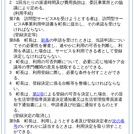
2
1回当たりの派遣時間及び費用負担は、委託事業所との協
議により定める。
(利用手続)
第7条
訪問型サービスAを受けようとする者は、訪問型サー
ビスA事業利用申請書を町長に提出し、その承認を受けな
ければならない。
(登録決定等)
第8条
町長は、
前条
の申請を受けたときは、当該申請につい
てその必要性を審査し、速やかに利用の可否を判断し、利
用を承認した場合は、サービスを利用できる者として登録
決定しなければならない。
2
町長は、利用の可否判断について、必要に応じ地域ケア会
議等の専門機関の意見を聴取することができる。
3
町長は、利用登録に際し、必要な条件を付すことができ
る。
4
町長は、登録決定に係る台帳等を整備しなければならな
い。
5
町長は、
第1項
による登録の可否を決定した場合、その旨
を生活管理指導員派遣決定通知書又は生活管理指導員派遣
却下通知書により、申請者及び社協に通知するものとす
る。
(登録決定の取消し)
第9条
町長は、利用しようとする者及び登録決定者が
次の各
号
のいずれかに該当するときは、利用決定を取り消すこと
ができる。