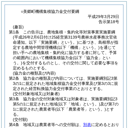
○美郷町機構集積協力金交付要綱
平成29年3月29日
告示第18号
(趣旨)
第1条
この告示は、農地集積・集約化等対策事業実施要綱
(平成26年2月6日付け25経営第3139号農林水産事務次官依
命通知。以下「実施要綱」という。)
に基づき、島根県が指
定する農地中間管理機構
(以下「機構」という。)
を通じて
担い手への農地集積・集約化に協力する者に対して、予算
の範囲内において機構集積協力金
(以下「協力金」とい
う。)
を交付するものとし、その交付に関して必要な事項を
定めるものとする。
(協力金の種類及び内容)
第2条
協力金の種類及び内容については、実施要綱別記3第
3の1に規定された地域集積協力金交付事業及び第3の3に規
定された経営転換協力金交付事業のとおりとする。
(交付対象地域又は対象者)
第3条
協力金の交付対象地域又は対象者は、実施要綱別記3
第5の1に規定された地域
(以下「地域」という。)
及び第7の
1に規定された農業者等
(以下「農業者等」という。)
とす
る。
(交付額)
第4条
地域又は農業者等への交付額は、
別表
に定めるとおり