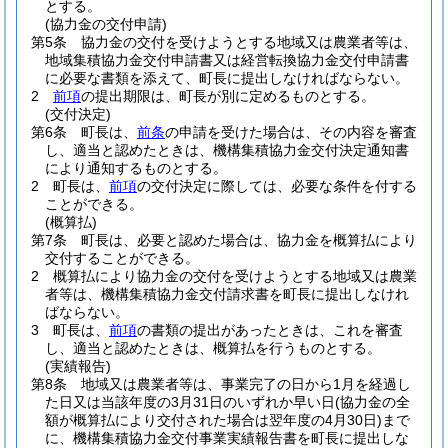
とする。
(協力金の交付申請)
第5条
協力金の交付を受けようとする地域又は農業者等は、
地域集積協力金交付申請書又は経営転換協力金交付申請書
に必要な書類を添えて、町長に提出しなければならない。
2
前項
の提出期限は、町長が別に定めるものとする。
(交付決定)
第6条
町長は、
前条
の申請を受けた場合は、その内容を審査
し、適当と認めたときは、機構集積協力金交付決定通知書
により通知するものとする。
2
町長は、
前項
の交付決定に際しては、必要な条件を付する
ことができる。
(概算払)
第7条
町長は、必要と認めた場合は、協力金を概算払により
交付することができる。
2
概算払により協力金の交付を受けようとする地域又は農業
者等は、機構集積協力金交付請求書を町長に提出しなけれ
ばならない。
3
町長は、
前項
の書類の提出があったときは、これを審査
し、適当と認めたときは、概算払を行うものとする。
(実績報告)
第8条
地域又は農業者等は、事業完了の日から1月を経過し
た日又は当該年度の3月31日のいずれか早い日
(協力金の全
額が概算払により交付された場合は翌年度の4月30日)
まで
に、機構集積協力金交付事業実績報告書を町長に提出しな