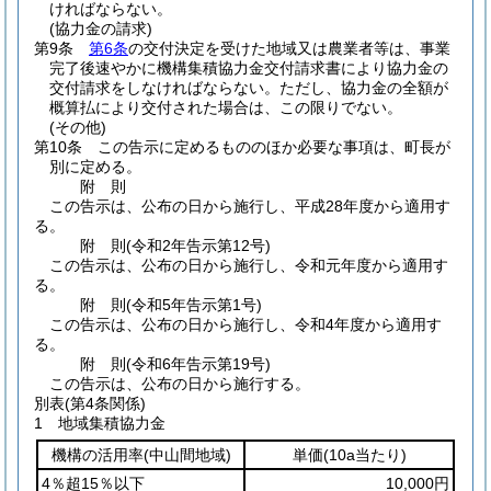
ければならない。
(協力金の請求)
第9条
第6条
の交付決定を受けた地域又は農業者等は、事業
完了後速やかに機構集積協力金交付請求書により協力金の
交付請求をしなければならない。
ただし、協力金の全額が
概算払により交付された場合は、この限りでない。
(その他)
第10条
この告示に定めるもののほか必要な事項は、町長が
別に定める。
附
則
この告示は、公布の日から施行し、平成28年度から適用す
る。
附
則
(令和2年
告示第12号)
この告示は、公布の日から施行し、令和元年度から適用す
る。
附
則
(令和5年
告示第1号)
この告示は、公布の日から施行し、令和4年度から適用す
る。
附
則
(令和6年
告示第19号)
この告示は、公布の日から施行する。
別表
(第4条関係)
1 地域集積協力金
機構の活用率
(中山間地域)
単価
(10a当たり)
4％超15％以下
10,000円