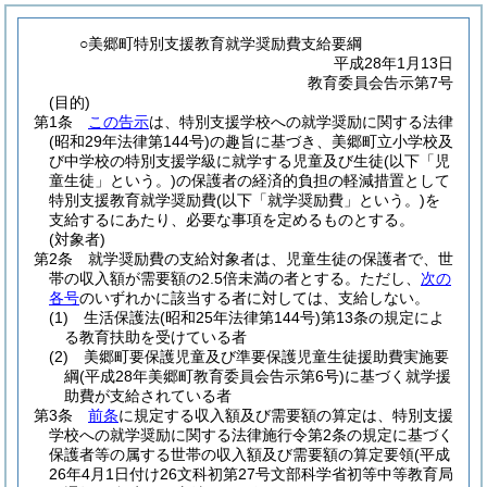
○美郷町特別支援教育就学奨励費支給要綱
平成28年1月13日
教育委員会告示第7号
(目的)
第1条
この告示
は、特別支援学校への就学奨励に関する法律
(昭和29年法律第144号)
の趣旨に基づき、美郷町立小学校及
び中学校の特別支援学級に就学する児童及び生徒
(以下「児
童生徒」という。)
の保護者の経済的負担の軽減措置として
特別支援教育就学奨励費
(以下「就学奨励費」という。)
を
支給するにあたり、必要な事項を定めるものとする。
(対象者)
第2条
就学奨励費の支給対象者は、児童生徒の保護者で、世
帯の収入額が需要額の2.5倍未満の者とする。
ただし、
次の
各号
のいずれかに該当する者に対しては、支給しない。
(1)
生活保護法
(昭和25年法律第144号)
第13条の規定によ
る教育扶助を受けている者
(2)
美郷町要保護児童及び準要保護児童生徒援助費実施要
綱
(平成28年美郷町教育委員会告示第6号)
に基づく就学援
助費が支給されている者
第3条
前条
に規定する収入額及び需要額の算定は、特別支援
学校への就学奨励に関する法律施行令第2条の規定に基づく
保護者等の属する世帯の収入額及び需要額の算定要領
(平成
26年4月1日付け26文科初第27号文部科学省初等中等教育局