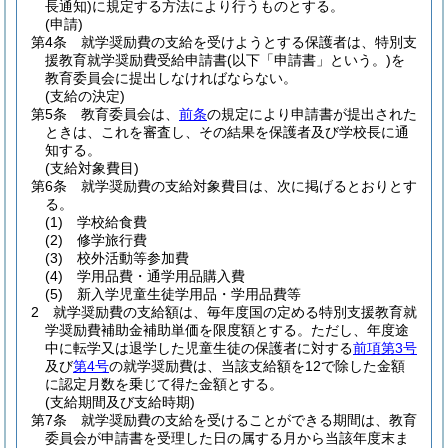
長通知)
に規定する方法により行うものとする。
(申請)
第4条
就学奨励費の支給を受けようとする保護者は、特別支
援教育就学奨励費受給申請書
(以下「申請書」という。)
を
教育委員会に提出しなければならない。
(支給の決定)
第5条
教育委員会は、
前条
の規定により申請書が提出された
ときは、これを審査し、その結果を保護者及び学校長に通
知する。
(支給対象費目)
第6条
就学奨励費の支給対象費目は、次に掲げるとおりとす
る。
(1)
学校給食費
(2)
修学旅行費
(3)
校外活動等参加費
(4)
学用品費・通学用品購入費
(5)
新入学児童生徒学用品・学用品費等
2
就学奨励費の支給額は、毎年度国の定める特別支援教育就
学奨励費補助金補助単価を限度額とする。
ただし、年度途
中に転学又は退学した児童生徒の保護者に対する
前項第3号
及び
第4号
の就学奨励費は、当該支給額を12で除した金額
に認定月数を乗じて得た金額とする。
(支給期間及び支給時期)
第7条
就学奨励費の支給を受けることができる期間は、教育
委員会が申請書を受理した日の属する月から当該年度末ま