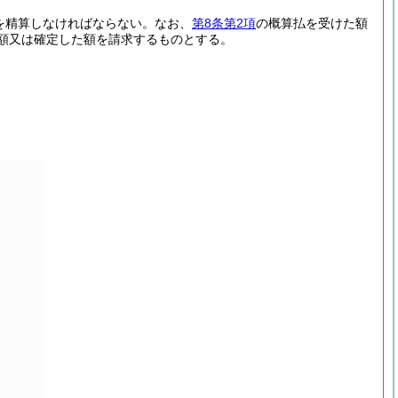
を精算しなければならない。
なお、
第8条第2項
の概算払を受けた額
額又は確定した額を請求するものとする。