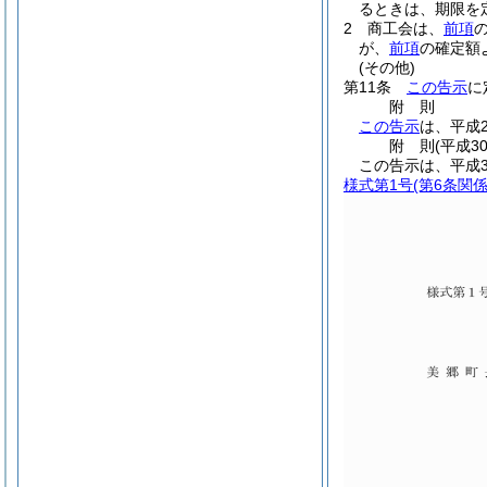
るときは、期限を
2
商工会は、
前項
が、
前項
の確定額
(その他)
第11条
この告示
に
附
則
この告示
は、平成
附
則
(平成3
この告示は、平成3
様式第1号
(第6条関係