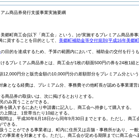
ミアム商品券発行支援事業実施要綱
、美郷町商工会
(以下「商工会」という。)
が実施するプレミアム商品券事
興に資することを目的として、
美郷町補助金等交付規則
(平成16年美郷町
条
の目的を達成するため、予算の範囲内において、補助金の交付を行う
けるプレミアム商品券とは、商工会が1枚の額面500円の券を24枚1組
12,000円分と販売金額の10,000円分の差額部分をプレミアム分とい
対象となる経費は、プレミアム分、事務費その他町長が認める事業運営
なる商品券の取扱いは、次に掲げるとおりとする。
民のみ買うことができる。
券を購入するにあたり申請書に記入し、商工会へ持参して購入する。
の上限は、1世帯当たり10組とする。
期間は、平成30年6月18日から同年9月30日までとする。
ただし、商工
ができる。
扱うことができる事業者は、町内に住所又は店舗・事務所があり、一般
ての事業者を対象とする。
ただし、商工会が定める期限までに商工会へ