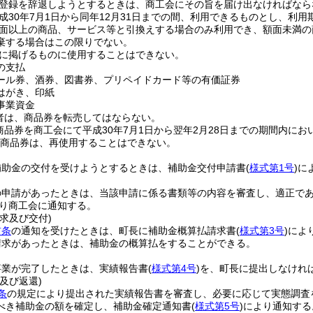
登録を辞退しようとするときは、商工会にその旨を届け出なければなら
成30年7月1日から同年12月31日までの間、利用できるものとし、利
面以上の商品、サービス等と引換えする場合のみ利用でき、額面未満の
棄する場合はこの限りでない。
に掲げるものに使用することはできない。
の支払
ール券、酒券、図書券、プリペイドカード等の有価証券
はがき、印紙
事業資金
者は、商品券を転売してはならない。
商品券を商工会にて平成30年7月1日から翌年2月28日までの期間内に
た商品券は、再使用することはできない。
補助金の交付を受けようとするときは、補助金交付申請書
(
様式第1号
)
に
の申請があったときは、当該申請に係る書類等の内容を審査し、適正で
り商工会に通知する。
求及び交付)
前条
の通知を受けたときは、町長に補助金概算払請求書
(
様式第3号
)
によ
請求があったときは、補助金の概算払をすることができる。
事業が完了したときは、実績報告書
(
様式第4号
)
を、町長に提出しなけれ
及び返還)
条
の規定により提出された実績報告書を審査し、必要に応じて実態調査
べき補助金の額を確定し、補助金確定通知書
(
様式第5号
)
により通知する