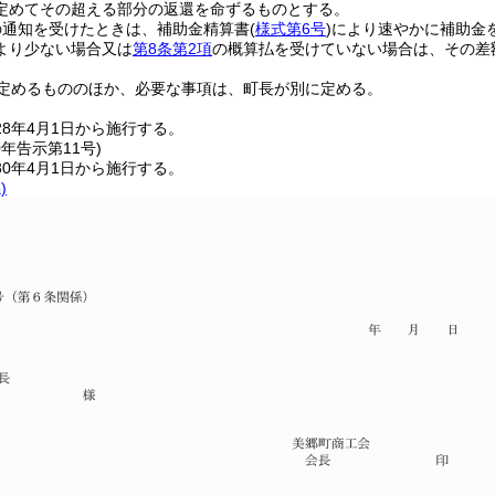
定めてその超える部分の返還を命ずるものとする。
の通知を受けたときは、補助金精算書
(
様式第6号
)
により速やかに補助金
より少ない場合又は
第8条第2項
の概算払を受けていない場合は、その差
定めるもののほか、必要な事項は、町長が別に定める。
28年4月1日から施行する。
0年
告示第11号)
0年4月1日から施行する。
)