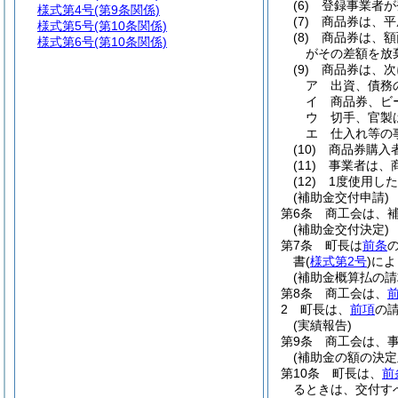
(6)
登録事業者が
様式第4号
(第9条関係)
(7)
商品券は、平
様式第5号
(第10条関係)
(8)
商品券は、額
様式第6号
(第10条関係)
がその差額を放
(9)
商品券は、次
ア
出資、債務
イ
商品券、ビ
ウ
切手、官製
エ
仕入れ等の
(10)
商品券購入
(11)
事業者は、
(12)
1度使用し
(補助金交付申請)
第6条
商工会は、
(補助金交付決定)
第7条
町長は
前条
書
(
様式第2号
)
によ
(補助金概算払の請
第8条
商工会は、
2
町長は、
前項
の
(実績報告)
第9条
商工会は、
(補助金の額の決定
第10条
町長は、
前
るときは、交付す