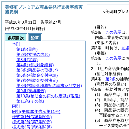
美郷町プレミアム商品券発行支援事業実
施要綱
○美郷町プレ
平成28年3月31日 告示第27号
(目的)
(平成30年4月1日施行)
第1条
この告示
は
内商工業者等の振
条項目次
沿革
(支援の内容)
本則
第2条
町長は、
前
第1条
(目的)
(定義)
第2条
(支援の内容)
第3条
この告示
にお
第3条
(定義)
う。
第4条
(補助対象経費)
2
1組の商品券の価額
第5条
(商品券の取扱い)
(補助対象経費)
第6条
(補助金交付申請)
第4条
第2条
の補助
第7条
(補助金交付決定)
(商品券の取扱い)
第8条
(補助金概算払の請求及び交付)
第5条
補助対象と
第9条
(実績報告)
(1)
商品券は、町
第10条
(補助金の額の決定及び返還)
(2)
町民は、商品
第11条
(その他)
(3)
商品券の購入
附則
(4)
商品券の販売
附則
(平成30年告示第11号)
再販売すること
様式第1号
(第6条関係)
(5)
商品券を取り
様式第2号
(第7条関係)
ービス業等の全
様式第3号
(第8条関係)