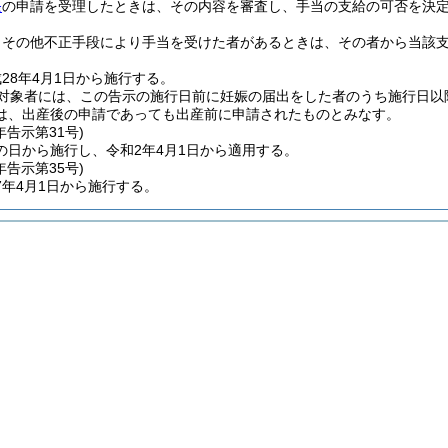
条
の申請を受理したときは、その内容を審査し、手当の支給の可否を決
りその他不正手段により手当を受けた者があるときは、その者から当該
28年4月1日から施行する。
対象者には、この告示の施行日前に妊娠の届出をした者のうち施行日以
は、出産後の申請であっても出産前に申請されたものとみなす。
年
告示第31号)
の日から施行し、令和2年4月1日から適用する。
年
告示第35号)
7年4月1日から施行する。