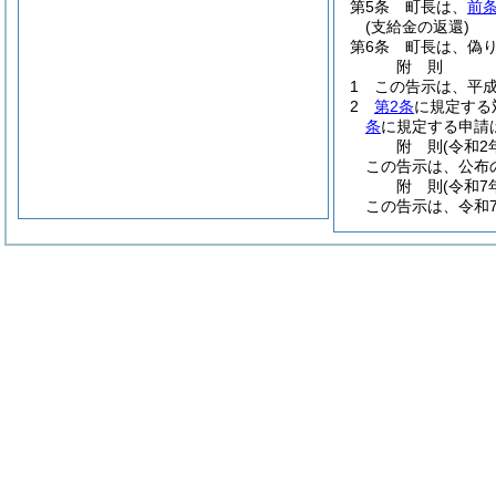
第5条
町長は、
前
(支給金の返還)
第6条
町長は、偽
附
則
1
この告示は、平成
2
第2条
に規定する
条
に規定する申請
附
則
(令和2
この告示は、公布
附
則
(令和7
この告示は、令和