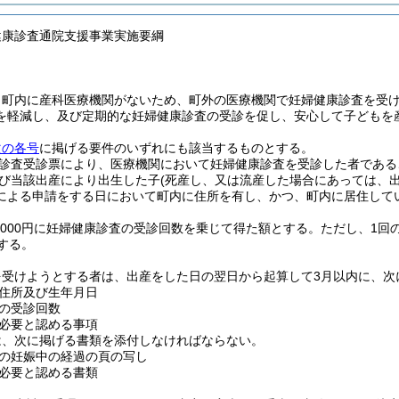
健康診査通院支援事業実施要綱
、町内に産科医療機関がないため、町外の医療機関で妊婦健康診査を受
を軽減し、及び定期的な妊婦健康診査の受診を促し、安心して子どもを
次の各号
に掲げる要件のいずれにも該当するものとする。
診査受診票により、医療機関において妊婦健康診査を受診した者である
び当該出産により出生した子
(死産し、又は流産した場合にあっては、
による申請をする日において町内に住所を有し、かつ、町内に居住して
,000円に妊婦健康診査の受診回数を乗じて得た額とする。
ただし、1回
とする。
を受けようとする者は、出産をした日の翌日から起算して3月以内に、次
住所及び生年月日
の受診回数
必要と認める事項
は、次に掲げる書類を添付しなければならない。
の妊娠中の経過の頁の写し
必要と認める書類