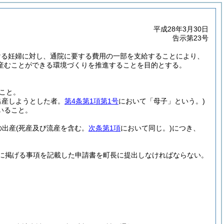
平成28年3月30日
告示第23号
ける妊婦に対し、通院に要する費用の一部を支給することにより、
産むことができる環境づくりを推進することを目的とする。
こと。
出産しようとした者。
第4条第1項第1号
において「母子」という。)
いること。
の出産
(死産及び流産を含む。
次条第1項
において同じ。)
につき、
に掲げる事項を記載した申請書を町長に提出しなければならない。