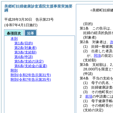
美郷町妊婦健康診査通院支援事業実施要
綱
○美郷町妊婦
平成28年3月30日 告示第23号
(目的)
(令和7年4月1日施行)
第1条
この告示は
妊婦の経済的負担
条項目次
沿革
(対象者)
本則
第2条
対象者は、
第1条
(目的)
(1)
妊婦一般健康
第2条
(対象者)
(2)
出産した者及
第3条
(支給額)
が、
同項
の規定
第4条
(申請)
(支給額)
第5条
(支給の決定)
第3条
支給額は、2
第6条
(支給金の返還)
28,000円を限度
附則
(申請)
附則
(令和2年告示第31号)
第4条
手当の支給
附則
(令和7年告示第35号)
(1)
母子の氏名、
(2)
妊婦健康診査
(3)
その他町長が
2
前項
の申請書に
(1)
母子健康手帳
(2)
その他町長が
(支給の決定)