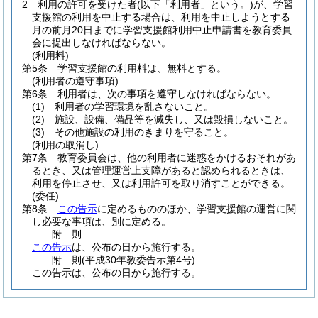
2
利用の許可を受けた者
(以下「利用者」という。)
が、学習
支援館の利用を中止する場合は、利用を中止しようとする
月の前月20日までに学習支援館利用中止申請書を教育委員
会に提出しなければならない。
(利用料)
第5条
学習支援館の利用料は、無料とする。
(利用者の遵守事項)
第6条
利用者は、次の事項を遵守しなければならない。
(1)
利用者の学習環境を乱さないこと。
(2)
施設、設備、備品等を滅失し、又は毀損しないこと。
(3)
その他施設の利用のきまりを守ること。
(利用の取消し)
第7条
教育委員会は、他の利用者に迷惑をかけるおそれがあ
るとき、又は管理運営上支障があると認められるときは、
利用を停止させ、又は利用許可を取り消すことができる。
(委任)
第8条
この告示
に定めるもののほか、学習支援館の運営に関
し必要な事項は、別に定める。
附
則
この告示
は、公布の日から施行する。
附
則
(平成30年
教委告示第4号)
この告示は、公布の日から施行する。