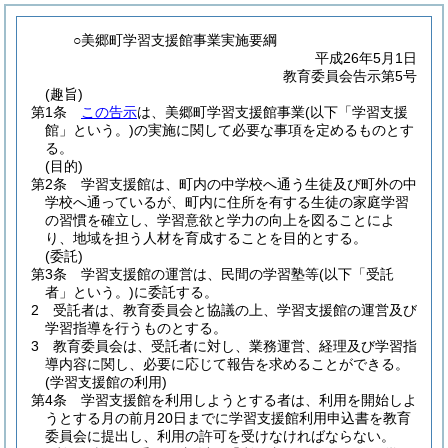
○美郷町学習支援館事業実施要綱
平成26年5月1日
教育委員会告示第5号
(趣旨)
第1条
この告示
は、美郷町学習支援館事業
(以下「学習支援
館」という。)
の実施に関して必要な事項を定めるものとす
る。
(目的)
第2条
学習支援館は、町内の中学校へ通う生徒及び町外の中
学校へ通っているが、町内に住所を有する生徒の家庭学習
の習慣を確立し、学習意欲と学力の向上を図ることによ
り、地域を担う人材を育成することを目的とする。
(委託)
第3条
学習支援館の運営は、民間の学習塾等
(以下「受託
者」という。)
に委託する。
2
受託者は、教育委員会と協議の上、学習支援館の運営及び
学習指導を行うものとする。
3
教育委員会は、受託者に対し、業務運営、経理及び学習指
導内容に関し、必要に応じて報告を求めることができる。
(学習支援館の利用)
第4条
学習支援館を利用しようとする者は、利用を開始しよ
うとする月の前月20日までに学習支援館利用申込書を教育
委員会に提出し、利用の許可を受けなければならない。