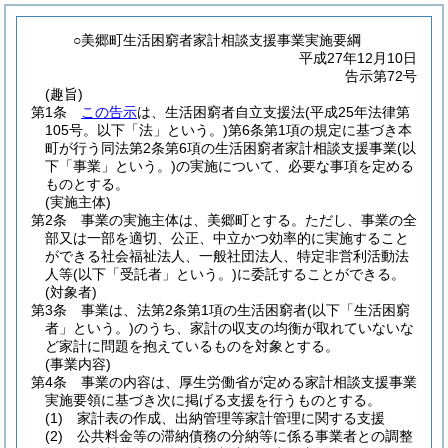
○美郷町生活困窮者家計相談支援事業実施要綱
平成27年12月10日
告示第72号
(趣旨)
第1条
この告示
は、生活困窮者自立支援法
(平成25年法律第
105号。以下「法」という。)
第6条第1項の規定に基づき本
町が行う同法第2条第6項の生活困窮者家計相談支援事業
(以
下「事業」という。)
の実施について、必要な事項を定める
ものとする。
(実施主体)
第2条
事業の実施主体は、美郷町とする。
ただし、事業の全
部又は一部を適切、公正、中立かつ効率的に実施すること
ができる社会福祉法人、一般社団法人、特定非営利活動法
人等
(以下「受託者」という。)
に委託することができる。
(対象者)
第3条
事業は、法第2条第1項の生活困窮者
(以下「生活困窮
者」という。)
のうち、家計の収支の均衡が取れていないな
ど家計に問題を抱えているものを対象とする。
(事業内容)
第4条
事業の内容は、厚生労働省が定める家計相談支援事業
実施要領に基づき次に掲げる支援を行うものとする。
(1)
家計表の作成、出納管理等家計管理に関する支援
(2)
公共料金等の滞納債務の分納等に係る事業者との調整