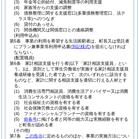
(3)
年金等公的給付、減免制度等の利用支援
(4)
家族等からの支援の調整
(5)
債務整理に関する支援窓口
(多重債務整理窓口、法テ
ラス等)
へのつなぎ
(6)
貸付のあっせん
(7)
関係機関又は関係窓口との連絡調整
(利用申込み)
第5条
事業の利用を希望する生活困窮者は、町長又は受託者
にプラン兼事業等利用申込書
(
別記様式
)
を提出しなければ
ならない。
(配置職員)
第6条
家計相談支援を行う者
(以下「家計相談支援員」とい
う。)
は、原則として厚生労働省が実施する家計相談支援員
養成研修を受講した者であって、次のいずれかに該当する
ものなど、家計に関する相談支援を適切に行える人材とす
る。
(1)
消費生活専門相談員、消費生活アドバイザー又は消費
生活コンサルタントの資格を有する者
(2)
社会福祉士の資格を有する者
(3)
社会保険労務士の資格を有する者
(4)
ファイナンシャルプランナーの資格を有する者
(5)
前各号
に掲げる者と同等の能力又は実務経験を有する
と町長が認める者
(その他)
第7条
この告示
に定めるもののほか、事業の実施方法につい