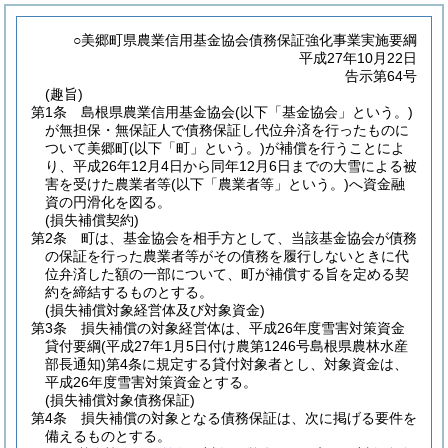
○美郷町県農業信用基金協会債務保証強化事業実施要綱
平成27年10月22日
告示第64号
(趣旨)
第1条
島根県農業信用基金協会
(以下「基金協会」という。)
が無担保・無保証人で債務保証し代位弁済を行ったものに
ついて美郷町
(以下「町」という。)
が補償を行うことによ
り、平成26年12月4日から同年12月6日までの大雪による被
害を受けた農業者等
(以下「農業者等」という。)
へ資金融
資の円滑化を図る。
(損失補償契約)
第2条
町は、基金協会を相手方として、当該基金協会が債務
の保証を行った農業者等がその債務を履行しないときに代
位弁済した額の一部について、町が補償する旨を定める契
約を締結するものとする。
(損失補償対象経営体及び対象資金)
第3条
損失補償の対象経営体は、平成26年度雪害対策資金
貸付要綱
(平成27年1月5日付け農第1246号島根県農林水産
部長通知)
第4条に規定する貸付対象者とし、対象資金は、
平成26年度雪害対策資金とする。
(損失補償対象債務保証)
第4条
損失補償の対象となる債務保証は、次に掲げる要件を
備えるものとする。