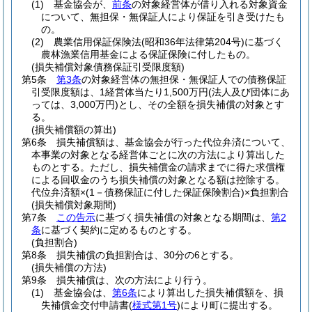
(1)
基金協会が、
前条
の対象経営体が借り入れる対象資金
について、無担保・無保証人により保証を引き受けたも
の。
(2)
農業信用保証保険法
(昭和36年法律第204号)
に基づく
農林漁業信用基金による保証保険に付したもの。
(損失補償対象債務保証引受限度額)
第5条
第3条
の対象経営体の無担保・無保証人での債務保証
引受限度額は、1経営体当たり1,500万円
(法人及び団体にあ
っては、3,000万円)
とし、その全額を損失補償の対象とす
る。
(損失補償額の算出)
第6条
損失補償額は、基金協会が行った代位弁済について、
本事業の対象となる経営体ごとに次の方法により算出した
ものとする。
ただし、損失補償金の請求までに得た求償権
による回収金のうち損失補償の対象となる額は控除する。
代位弁済額×
(1－債務保証に付した保証保険割合)
×負担割合
(損失補償対象期間)
第7条
この告示
に基づく損失補償の対象となる期間は、
第2
条
に基づく契約に定めるものとする。
(負担割合)
第8条
損失補償の負担割合は、30分の6とする。
(損失補償の方法)
第9条
損失補償は、次の方法により行う。
(1)
基金協会は、
第6条
により算出した損失補償額を、損
失補償金交付申請書
(
様式第1号
)
により町に提出する。