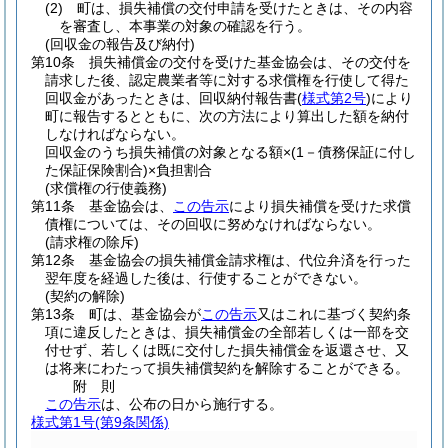
(2)
町は、損失補償の交付申請を受けたときは、その内容
を審査し、本事業の対象の確認を行う。
(回収金の報告及び納付)
第10条
損失補償金の交付を受けた基金協会は、その交付を
請求した後、認定農業者等に対する求償権を行使して得た
回収金があったときは、回収納付報告書
(
様式第2号
)
により
町に報告するとともに、次の方法により算出した額を納付
しなければならない。
回収金のうち損失補償の対象となる額×
(1－債務保証に付し
た保証保険割合)
×負担割合
(求償権の行使義務)
第11条
基金協会は、
この告示
により損失補償を受けた求償
債権については、その回収に努めなければならない。
(請求権の除斥)
第12条
基金協会の損失補償金請求権は、代位弁済を行った
翌年度を経過した後は、行使することができない。
(契約の解除)
第13条
町は、基金協会が
この告示
又はこれに基づく契約条
項に違反したときは、損失補償金の全部若しくは一部を交
付せず、若しくは既に交付した損失補償金を返還させ、又
は将来にわたって損失補償契約を解除することができる。
附
則
この告示
は、公布の日から施行する。
様式第1号
(第9条関係)