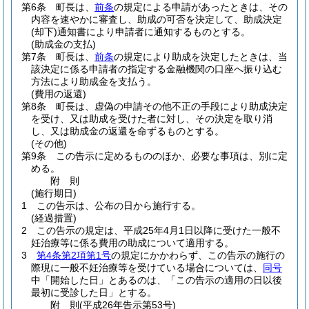
第6条
町長は、
前条
の規定による申請があったときは、その
内容を速やかに審査し、助成の可否を決定して、助成決定
(却下)
通知書により申請者に通知するものとする。
(助成金の支払)
第7条
町長は、
前条
の規定により助成を決定したときは、当
該決定に係る申請者の指定する金融機関の口座へ振り込む
方法により助成金を支払う。
(費用の返還)
第8条
町長は、虚偽の申請その他不正の手段により助成決定
を受け、又は助成を受けた者に対し、その決定を取り消
し、又は助成金の返還を命ずるものとする。
(その他)
第9条
この告示に定めるもののほか、必要な事項は、別に定
める。
附
則
(施行期日)
1
この告示は、公布の日から施行する。
(経過措置)
2
この告示の規定は、平成25年4月1日以降に受けた一般不
妊治療等に係る費用の助成について適用する。
3
第4条第2項第1号
の規定にかかわらず、この告示の施行の
際現に一般不妊治療等を受けている場合については、
同号
中「開始した日」とあるのは、「この告示の適用の日以後
最初に受診した日」とする。
附
則
(平成26年
告示第53号)