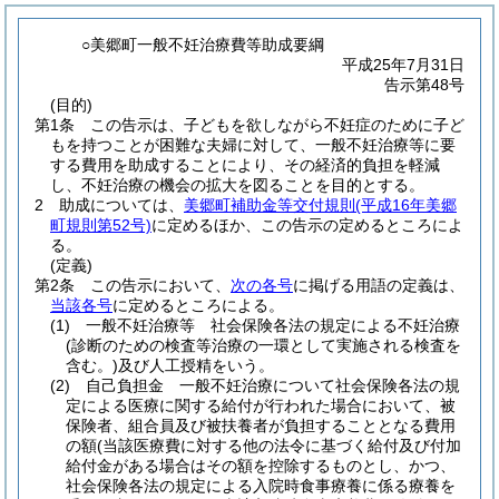
○美郷町一般不妊治療費等助成要綱
平成25年7月31日
告示第48号
(目的)
第1条
この告示は、子どもを欲しながら不妊症のために子ど
もを持つことが困難な夫婦に対して、一般不妊治療等に要
する費用を助成することにより、その経済的負担を軽減
し、不妊治療の機会の拡大を図ることを目的とする。
2
助成については、
美郷町補助金等交付規則
(平成16年美郷
町規則第52号)
に定めるほか、この告示の定めるところによ
る。
(定義)
第2条
この告示において、
次の各号
に掲げる用語の定義は、
当該各号
に定めるところによる。
(1)
一般不妊治療等 社会保険各法の規定による不妊治療
(診断のための検査等治療の一環として実施される検査を
含む。)
及び人工授精をいう。
(2)
自己負担金 一般不妊治療について社会保険各法の規
定による医療に関する給付が行われた場合において、被
保険者、組合員及び被扶養者が負担することとなる費用
の額
(当該医療費に対する他の法令に基づく給付及び付加
給付金がある場合はその額を控除するものとし、かつ、
社会保険各法の規定による入院時食事療養に係る療養を