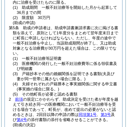
内に治療を受けたものに限る。
(1)
助成期間 一般不妊治療等を開始した月から起算して
36月までの間
(2)
限度額 30万円
(助成の申請)
第5条
助成の申請者は、助成申請書兼請求書に次に掲げる書
類を添えて、原則として1年度分をまとめて翌年度末日まで
に町長に申請しなければならない。
ただし、年度の途中で
一般不妊治療を中止し、当該助成期間が終了し、又は助成
対象となる治療費が30万円を超えた場合は、この限りでな
い。
(1)
一般不妊治療等証明書
(2)
医療機関の発行した一般不妊治療費等に係る領収書及
び明細書
(3)
戸籍抄本その他の婚姻関係を証明できる書類
(夫及び
妻が同一世帯に属さない場合に限る。)
(4)
夫婦それぞれの戸籍謄本と事実婚関係に関する申立書
(事実婚の場合に限る。)
(5)
その他町長が必要と認める書類
2
前項
の規定にかかわらず、助成決定を受けた者が年度を越
えて引き続き同一の医療機関において一般不妊治療等を受
ける場合であって、町長が、改めて提出の必要がないと認
めるときは、2回目以降の申請の際は
同項第1号
、
第3号
及
び
第4号
の添付書類の添付を省略させることができる。
(助成の決定)