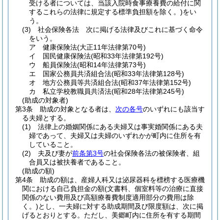
受ける者については、当該入院時食事療養費の給付に関
するこれらの法律に規定する標準負担額を除く。)
をい
う。
(3)
社会保険各法 次に掲げる法律及びこれに基づく命令
をいう。
ア
健康保険法
(大正11年法律第70号)
イ
国民健康保険法
(昭和33年法律第192号)
ウ
船員保険法
(昭和14年法律第73号)
エ
国家公務員共済組合法
(昭和33年法律第128号)
オ
地方公務員等共済組合法
(昭和37年法律第152号)
カ
私立学校教職員共済法
(昭和28年法律第245号)
(助成の対象者)
第3条
助成の対象となる者は、
次の各号
のいずれにも該当す
る夫婦とする。
(1)
法律上の婚姻関係にある夫婦又は事実婚関係にある夫
婦であって、夫婦又は夫婦のいずれかが町内に住所を有
していること。
(2)
夫及び妻が
前条第3号
の社会保険各法の被保険者、組
合員又は被扶養者であること。
(助成の額)
第4条
助成の額は、産婦人科又は泌尿器科を標榜する医療機
関における自己負担金の額
(文書料、個室料等の治療に直接
関係のない費用及び高額療養費制度適用部分の費用は除
く。)
とし、一夫婦に対する助成期間及び限度額は、次に掲
げるとおりとする。
ただし、美郷町内に住所を有する期間