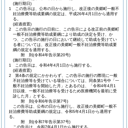
(施行期日)
1
この告示は、公布の日から施行し、改正後の美郷町一般不
妊治療費等助成要綱の規定は、平成26年4月1日から適用す
る。
(経過措置)
2
この告示の施行の日前に、この告示による改正前の美郷町
一般不妊治療費等助成要綱により助成の決定を受け、か
つ、この告示の施行の日において継続して助成を受けてい
る者については、改正後の美郷町一般不妊治療費等助成要
綱の規定を適用する。
附
則
(令和4年
告示第20号)
(施行期日)
1
この告示は、令和4年4月1日から施行する。
(経過措置)
2
第4条の規定にかかわらず、この告示の施行の際現に一般
不妊治療等を受けている場合については、同条第1号中「一
般不妊治療等を開始した月」とあるのは、「令和4年4月1
日以後、一般不妊治療等を受けるため医療機関を最初に受
診した月」とする。
附
則
(令和6年
告示第7号)
この告示は、公布の日から施行し、改正後の美郷町一般不
妊治療費等助成要綱の規定は、令和5年4月1日から適用す
る。
附
則
(令和7年
告示第37号)
この告示は、令和7年4月1日から施行する。