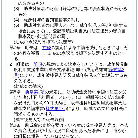
の分かるもの
(3)
助成対象者の財産目録等の写し等の資産状況の分かる
もの
(4)
報酬付与の審判書謄本の写し
(5)
助成対象者の代理人として、成年後見人等が申請する
場合にあっては、登記事項証明書又は法定後見の審判書
謄本及び確定証明書の写し
(助成の承認又は却下の決定等)
第7条
町長は、
前条
の規定による申請を受けたときには、そ
の内容を審査し、助成の承認又は却下を決定するものとす
る。
2
町長は、
前項
の規定による決定をしたときは、成年後見制
度利用支援事業助成金支給承認
(却下)
決定通知書
(
様式第3
号
)
により、成年被後見人等又は成年後見人等に通知するも
のとする。
(助成金の請求)
第8条
前条第1項
の規定により助成金支給の承認の決定を受
けた者
(以下「利用者」という。)
は、報酬等の支払の請求
を受けた日から90日以内に、成年後見制度利用支援事業助
成金支給請求書
(
様式第4号
)
により、助成金の支給を町長に
請求するものとする。
(成年後見人等の報告義務)
第9条
助成金の支給を受けている者の成年後見人等は、本人
の資産状況及び生活状況に変化があった場合には、速やか
に町長に報告しなければならない。