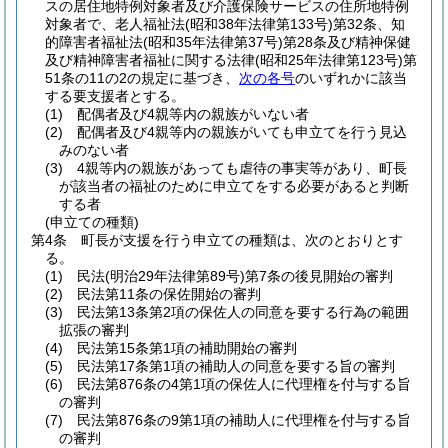
スの居住地特例対象者及び介護保険サービスの住所地特例
対象者で、老人福祉法
(昭和38年法律第133号)
第32条、知
的障害者福祉法
(昭和35年法律第37号)
第28条及び精神保健
及び精神障害者福祉に関する法律
(昭和25年法律第123号)
第
51条の11の2の規定に基づき、
次の各号
のいずれかに該当
する要支援者とする。
(1)
配偶者及び4親等内の親族がいない者
(2)
配偶者及び4親等内の親族がいても申立てを行う見込
みのない者
(3)
4親等内の親族があっても虐待の事実等があり、町長
が該当者の福祉のために申立てをする必要があると判断
する者
(申立ての種類)
第4条
町長が支援を行う申立ての種類は、次のとおりとす
る。
(1)
民法
(明治29年法律第89号)
第7条の後見開始の審判
(2)
民法第11条の保佐開始の審判
(3)
民法第13条第2項の保佐人の同意を要する行為の範囲
拡張の審判
(4)
民法第15条第1項の補助開始の審判
(5)
民法第17条第1項の補助人の同意を要する旨の審判
(6)
民法第876条の4第1項の保佐人に代理権を付与する旨
の審判
(7)
民法第876条の9第1項の補助人に代理権を付与する旨
の審判