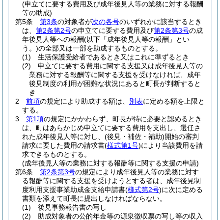
(申立てに要する費用及び成年後見人等の業務に対する報酬
等の助成)
第5条
第3条
の対象者が
次の各号
のいずれかに該当するとき
は、
第2条第2号
の申立てに要する費用及び
第2条第3号
の成
年後見人等への報酬
(以下「成年後見人等の報酬」とい
う。)
の全部又は一部を助成するものとする。
(1)
生活保護受給者であるとき又はこれに準ずるとき
(2)
申立てに要する費用に関する支援又は成年後見人等の
業務に対する報酬等に関する支援を受けなければ、成年
後見制度の利用が困難な状況にあると町長が判断すると
き
2
前項
の規定により助成する額は、
別表
に定める額を上限と
する。
3
第1項
の規定にかかわらず、町長が特に必要と認めるとき
は、町はあらかじめ申立てに要する費用を支出し、選任さ
れた成年後見人等に対し、
(後見・補佐・補助)
開始の審判
請求に要した費用の請求書
(
様式第1号
)
により当該費用を請
求できるものとする。
(成年後見人等の業務に対する報酬等に関する支援の申請)
第6条
第2条第3号
の規定により成年後見人等の業務に対す
る報酬等に関する支援を受けようとする者は、成年後見制
度利用支援事業助成金支給申請書
(
様式第2号
)
に次に定める
書類を添えて町長に提出しなければならない。
(1)
後見事務報告書の写し
(2)
助成対象者の公的年金等の源泉徴収票の写し等の収入