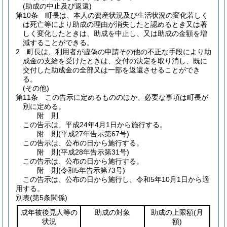
(助成の中止及び返還)
第10条
町長は、本人の資産状況及び生活状況の変化若しく
は死亡等により助成の理由が消失したと認めるとき又は著
しく変化したときは、助成を中止し、又は助成の金額を増
減することができる。
2
町長は、利用者が虚偽の申請その他の不正な手段により助
成金の支給を受けたときは、交付の決定を取り消し、既に
交付した助成金の全部又は一部を返還させることができ
る。
(その他)
第11条
この告示に定めるもののほか、必要な事項は町長が
別に定める。
附
則
この告示は、平成24年4月1日から施行する。
附
則
(平成27年
告示第67号)
この告示は、公布の日から施行する。
附
則
(平成28年
告示第31号)
この告示は、公布の日から施行する。
附
則
(令和5年
告示第73号)
この告示は、公布の日から施行し、令和5年10月1日から適
用する。
別表
(第5条関係)
成年被後見人等の
助成の対象
助成の上限額
(月
状況
額)