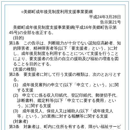
○美郷町成年後見制度利用支援事業要綱
平成24年3月28日
告示第21号
美郷町成年後見制度支援事業要綱(平成16年美郷町告示第
45号)の全部を改正する。
(目的)
第1条
この告示は、判断能力が十分でない認知症高齢者、知
的障害者、精神障害者等
(以下「要支援者」という。)
に対
し、成年後見制度を利用することについて支援を行うこと
により、要支援者の生活の自立の援助及び福祉の増進を図
ることを目的とする。
(支援の種類)
第2条
要支援者に対して行う支援の種類は、次のとおりとす
る。
(1)
成年後見審判の申立て
(以下「申立て」という。)
に関
する支援
(2)
申立てに係る収入印紙代、登記印紙代、郵便切手代、
診断書料、鑑定料等
(以下「申立てに要する費用」とい
う。)
に関する支援
(3)
成年後見人、保佐人又は補助人
(以下「成年後見人
等」という。)
の業務に対する報酬等に関する支援
(対象者)
第3条
対象者は、町内に住所を有する者、障がい福祉サービ