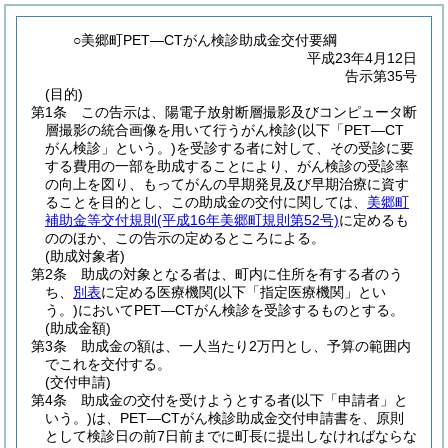
○美郷町PET―CTがん検診助成金交付要綱
平成23年4月12日
告示第35号
(目的)
第1条
この告示は、陽電子放射断層撮影及びコンピュータ断
層撮影の統合画像を用いて行うがん検診
(以下「PET―CT
がん検診」という。)
を受診する者に対して、その受診に要
する費用の一部を助成することにより、がん検診の受診率
の向上を図り、もってがんの早期発見及び早期治療に資す
ることを目的とし、この助成金の交付に関しては、
美郷町
補助金等交付規則
(平成16年美郷町規則第52号)
に定めるも
ののほか、この告示の定めるところによる。
(助成対象者)
第2条
助成の対象となる者は、町内に住所を有する者のう
ち、
別表
に定める医療機関
(以下「指定医療機関」とい
う。)
においてPET―CTがん検診を受診するものとする。
(助成金額)
第3条
助成金の額は、一人当たり2万円とし、予算の範囲内
でこれを交付する。
(交付申請)
第4条
助成金の交付を受けようとする者
(以下「申請者」と
いう。)
は、PET―CTがん検診助成金交付申請書を、原則
として検診日の前7日前までに町長に提出しなければならな