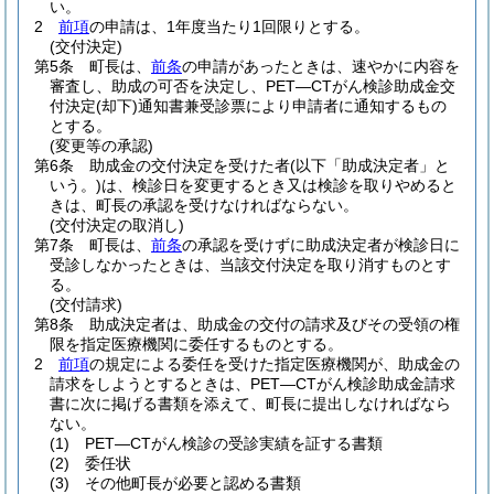
い。
2
前項
の申請は、1年度当たり1回限りとする。
(交付決定)
第5条
町長は、
前条
の申請があったときは、速やかに内容を
審査し、助成の可否を決定し、PET―CTがん検診助成金交
付決定
(却下)
通知書兼受診票により申請者に通知するもの
とする。
(変更等の承認)
第6条
助成金の交付決定を受けた者
(以下「助成決定者」と
いう。)
は、検診日を変更するとき又は検診を取りやめると
きは、町長の承認を受けなければならない。
(交付決定の取消し)
第7条
町長は、
前条
の承認を受けずに助成決定者が検診日に
受診しなかったときは、当該交付決定を取り消すものとす
る。
(交付請求)
第8条
助成決定者は、助成金の交付の請求及びその受領の権
限を指定医療機関に委任するものとする。
2
前項
の規定による委任を受けた指定医療機関が、助成金の
請求をしようとするときは、PET―CTがん検診助成金請求
書に次に掲げる書類を添えて、町長に提出しなければなら
ない。
(1)
PET―CTがん検診の受診実績を証する書類
(2)
委任状
(3)
その他町長が必要と認める書類