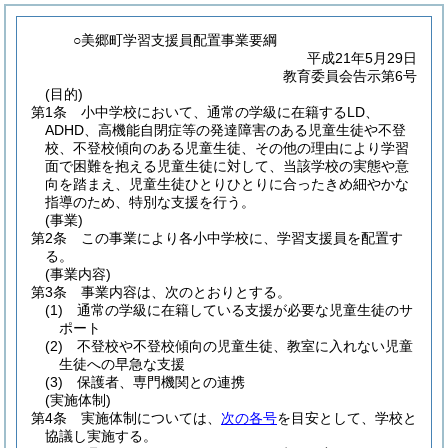
○美郷町学習支援員配置事業要綱
平成21年5月29日
教育委員会告示第6号
(目的)
第1条
小中学校において、通常の学級に在籍するLD、
ADHD、高機能自閉症等の発達障害のある児童生徒や不登
校、不登校傾向のある児童生徒、その他の理由により学習
面で困難を抱える児童生徒に対して、当該学校の実態や意
向を踏まえ、児童生徒ひとりひとりに合ったきめ細やかな
指導のため、特別な支援を行う。
(事業)
第2条
この事業により各小中学校に、学習支援員を配置す
る。
(事業内容)
第3条
事業内容は、次のとおりとする。
(1)
通常の学級に在籍している支援が必要な児童生徒のサ
ポート
(2)
不登校や不登校傾向の児童生徒、教室に入れない児童
生徒への早急な支援
(3)
保護者、専門機関との連携
(実施体制)
第4条
実施体制については、
次の各号
を目安として、学校と
協議し実施する。