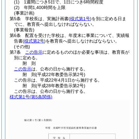
(1)
1週間につき5日で、1日につき6時間程度
(2)
年間1,400時間を上限
(事業計画)
第5条
学校長は、実施計画書
(
様式第1号
)
を別に定める日ま
でに、教育長へ提出しなければならない。
(事業報告)
第6条
配置を受けた学校は、年度末に事業について、実績報
告書
(
様式第2号
)
を教育長へ提出しなければならない。
(その他)
第7条
この告示
に定めるもののほか必要な事項は、教育長が
別に定める。
附
則
この告示
は、公布の日から施行する。
附
則
(平成22年
教委告示第2号)
この告示は、平成22年4月1日から施行する。
附
則
(平成28年
教委告示第2号)
この告示は、公布の日から施行する。
様式第1号
(第5条関係)