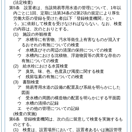
(法定検査)
第5条
設置者は、当該簡易専用水道の管理について、1年以
内ごとに1回、定期に法第34条の2第2項の規定により厚生
労働大臣の登録を受けた者
(以下「登録検査機関」とい
う。)
に依頼して検査を受けなければならない。
なお、検査
の内容は、次のとおりとする。
(1)
施設の外観検査
ア
水槽等に有害物、汚水等衛生上有害なものが混入す
るおそれの有無についての検査
イ
水槽及びその周辺の清潔の保持についての検査
ウ
水槽内における沈積物、浮遊物質等の異常な存在の
有無についての検査
(2)
給水栓における水質検査
ア
臭気、味、色、色度及び濁度に関する検査
イ
残留塩素の有無についての検査
(3)
書類検査
ア
簡易専用水道の設備の配置及び系統を明らかにした
図面
イ
受水槽の周囲の構造物の配置を明らかにする平面図
ウ
水槽の清掃の記録
エ
その他の管理についての記録
(検査の実施)
第6条
登録検査機関は、次の点に留意して検査を実施するも
のとする。
(1)
検査は、設置場所において、設置者あるいは施設管理