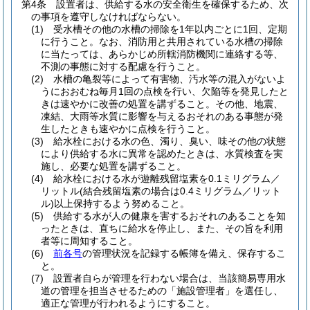
第4条
設置者は、供給する水の安全衛生を確保するため、次
の事項を遵守しなければならない。
(1)
受水槽その他の水槽の掃除を1年以内ごとに1回、定期
に行うこと。
なお、消防用と共用されている水槽の掃除
に当たっては、あらかじめ所轄消防機関に連絡する等、
不測の事態に対する配慮を行うこと。
(2)
水槽の亀裂等によって有害物、汚水等の混入がないよ
うにおおむね毎月1回の点検を行い、欠陥等を発見したと
きは速やかに改善の処置を講ずること。
その他、地震、
凍結、大雨等水質に影響を与えるおそれのある事態が発
生したときも速やかに点検を行うこと。
(3)
給水栓における水の色、濁り、臭い、味その他の状態
により供給する水に異常を認めたときは、水質検査を実
施し、必要な処置を講ずること。
(4)
給水栓における水が遊離残留塩素を0.1ミリグラム／
リットル
(結合残留塩素の場合は0.4ミリグラム／リット
ル)
以上保持するよう努めること。
(5)
供給する水が人の健康を害するおそれのあることを知
ったときは、直ちに給水を停止し、また、その旨を利用
者等に周知すること。
(6)
前各号
の管理状況を記録する帳簿を備え、保存するこ
と。
(7)
設置者自らが管理を行わない場合は、当該簡易専用水
道の管理を担当させるための「施設管理者」を選任し、
適正な管理が行われるようにすること。