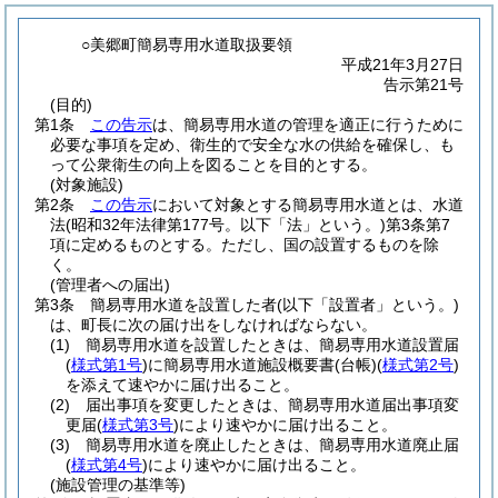
○美郷町簡易専用水道取扱要領
平成21年3月27日
告示第21号
(目的)
第1条
この告示
は、簡易専用水道の管理を適正に行うために
必要な事項を定め、衛生的で安全な水の供給を確保し、も
って公衆衛生の向上を図ることを目的とする。
(対象施設)
第2条
この告示
において対象とする簡易専用水道とは、水道
法
(昭和32年法律第177号。以下「法」という。)
第3条第7
項に定めるものとする。
ただし、国の設置するものを除
く。
(管理者への届出)
第3条
簡易専用水道を設置した者
(以下「設置者」という。)
は、町長に次の届け出をしなければならない。
(1)
簡易専用水道を設置したときは、簡易専用水道設置届
(
様式第1号
)
に簡易専用水道施設概要書
(台帳)
(
様式第2号
)
を添えて速やかに届け出ること。
(2)
届出事項を変更したときは、簡易専用水道届出事項変
更届
(
様式第3号
)
により速やかに届け出ること。
(3)
簡易専用水道を廃止したときは、簡易専用水道廃止届
(
様式第4号
)
により速やかに届け出ること。
(施設管理の基準等)