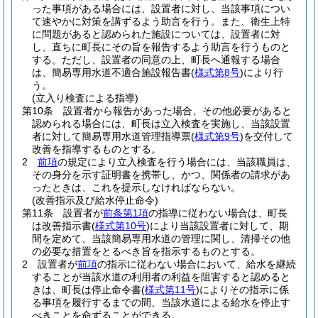
った事項がある場合には、設置者に対し、当該事項につい
て速やかに対策を講ずるよう助言を行う。
また、衛生上特
に問題があると認められた施設については、設置者に対
し、直ちに町長にその旨を報告するよう助言を行うものと
する。
ただし、設置者の同意の上、町長へ通報する場合
は、簡易専用水道不適合施設報告書
(
様式第8号
)
により行
う。
(立入り検査による指導)
第10条
設置者から報告があった場合、その他必要があると
認められる場合には、町長は立入検査を実施し、当該設置
者に対して簡易専用水道管理指導票
(
様式第9号
)
を交付して
改善を指導するものとする。
2
前項
の規定により立入検査を行う場合には、当該職員は、
その身分を示す証明書を携帯し、かつ、関係者の請求があ
ったときは、これを提示しなければならない。
(改善指示及び給水停止命令)
第11条
設置者が
前条第1項
の指導に従わない場合は、町長
は改善指示書
(
様式第10号
)
により当該設置者に対して、期
間を定めて、当該簡易専用水道の管理に関し、清掃その他
の必要な措置をとるべき旨を指示するものとする。
2
設置者が
前項
の指示に従わない場合において、給水を継続
することが当該水道の利用者の利益を阻害すると認めると
きは、町長は停止命令書
(
様式第11号
)
によりその指示に係
る事項を履行するまでの間、当該水道による給水を停止す
べきことを命ずることができる。