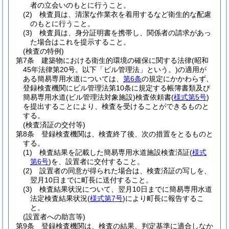
者の立会いのもとに行うこと。
(2)
検査員は、清潔な作業衣を着用するなど衛生的な配慮
のもとに行うこと。
(3)
検査員は、身分証明書を携帯し、関係者の請求があっ
た場合はこれを提示すること。
(検査の特例)
第7条
建築物における衛生的環境の確保に関する法律
(昭和
45年法律第20号。以下「ビル管理法」という。)
の適用が
ある簡易専用水道については、
第6条
の規定にかかわらず、
登録検査機関にビル管理法第10条に規定する帳簿書類及び
簡易専用水道
(ビル管理法対象施設)
検査依頼書
(
様式第5号
)
を提出することにより、検査を受けることができるものと
する。
(検査済証の交付等)
第8条
登録検査機関は、検査終了後、次の措置をとるものと
する。
(1)
検査結果を記載した簡易専用水道施設検査済証
(
様式
第6号
)
を、設置者に交付すること。
(2)
設置者の同意が得られた場合は、検査済証の写しを、
翌月10日までに町長に送付すること。
(3)
検査結果状況について、翌月10日までに簡易専用水道
法定検査結果状況
(
様式第7号
)
により町長に報告するこ
と。
(設置者への助言等)
第9条
登録検査機関は、検査の結果、判定基準に適合しなか