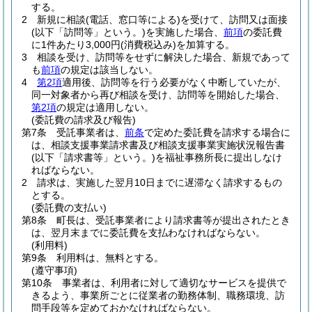
する。
2
新規に相談
(電話、窓口等による)
を受けて、訪問又は面接
(以下「訪問等」という。)
を実施した場合、
前項
の委託費
に1件あたり3,000円
(消費税込み)
を加算する。
3
相談を受け、訪問等をせずに解決した場合、新規であって
も
前項
の規定は該当しない。
4
第2項
適用後、訪問等を行う必要がなく中断していたが、
同一対象者から再び相談を受け、訪問等を開始した場合、
第2項
の規定は適用しない。
(委託費の請求及び報告)
第7条
受託事業者は、
前条
で定めた委託費を請求する場合に
は、相談支援事業請求書及び相談支援事業実施状況報告書
(以下「請求書等」という。)
を福祉事務所長に提出しなけ
ればならない。
2
請求は、実施した翌月10日までに遅滞なく請求するもの
とする。
(委託費の支払い)
第8条
町長は、受託事業者により請求書等が提出されたとき
は、翌月末までに委託費を支払わなければならない。
(利用料)
第9条
利用料は、無料とする。
(遵守事項)
第10条
事業者は、利用者に対して適切なサービスを提供で
きるよう、事業所ごとに従業者の勤務体制、職務環境、訪
問手段等を定めておかなければならない。