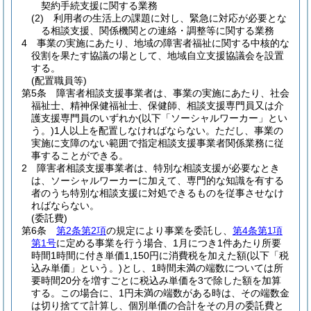
契約手続支援に関する業務
(2)
利用者の生活上の課題に対し、緊急に対応が必要とな
る相談支援、関係機関との連絡・調整等に関する業務
4
事業の実施にあたり、地域の障害者福祉に関する中核的な
役割を果たす協議の場として、地域自立支援協議会を設置
する。
(配置職員等)
第5条
障害者相談支援事業者は、事業の実施にあたり、社会
福祉士、精神保健福祉士、保健師、相談支援専門員又は介
護支援専門員のいずれか
(以下「ソーシャルワーカー」とい
う。)
1人以上を配置しなければならない。
ただし、事業の
実施に支障のない範囲で指定相談支援事業者関係業務に従
事することができる。
2
障害者相談支援事業者は、特別な相談支援が必要なとき
は、ソーシャルワーカーに加えて、専門的な知識を有する
者のうち特別な相談支援に対処できるものを従事させなけ
ればならない。
(委託費)
第6条
第2条第2項
の規定により事業を委託し、
第4条第1項
第1号
に定める事業を行う場合、1月につき1件あたり所要
時間1時間に付き単価1,150円に消費税を加えた額
(以下「税
込み単価」という。)
とし、1時間未満の端数については所
要時間20分を増すごとに税込み単価を3で除した額を加算
する。
この場合に、1円未満の端数がある時は、その端数金
は切り捨てて計算し、個別単価の合計をその月の委託費と