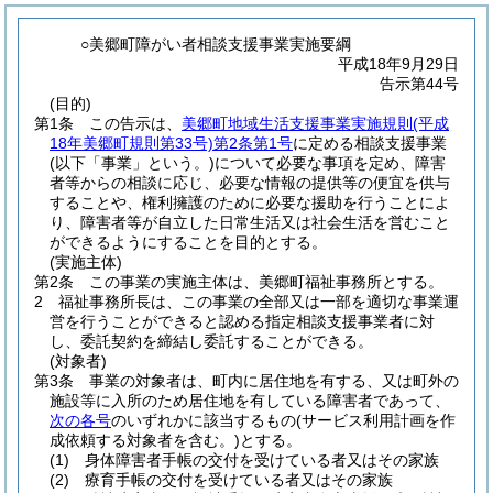
○美郷町障がい者相談支援事業実施要綱
平成18年9月29日
告示第44号
(目的)
第1条
この告示は、
美郷町地域生活支援事業実施規則
(平成
18年美郷町規則第33号)
第2条第1号
に定める相談支援事業
(以下「事業」という。)
について必要な事項を定め、障害
者等からの相談に応じ、必要な情報の提供等の便宜を供与
することや、権利擁護のために必要な援助を行うことによ
り、障害者等が自立した日常生活又は社会生活を営むこと
ができるようにすることを目的とする。
(実施主体)
第2条
この事業の実施主体は、美郷町福祉事務所とする。
2
福祉事務所長は、この事業の全部又は一部を適切な事業運
営を行うことができると認める指定相談支援事業者に対
し、委託契約を締結し委託することができる。
(対象者)
第3条
事業の対象者は、町内に居住地を有する、又は町外の
施設等に入所のため居住地を有している障害者であって、
次の各号
のいずれかに該当するもの
(サービス利用計画を作
成依頼する対象者を含む。)
とする。
(1)
身体障害者手帳の交付を受けている者又はその家族
(2)
療育手帳の交付を受けている者又はその家族