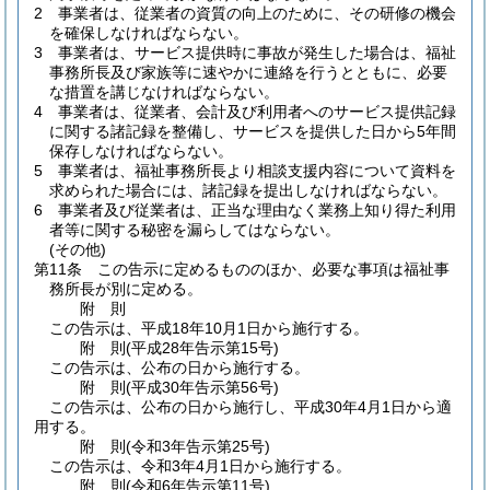
2
事業者は、従業者の資質の向上のために、その研修の機会
を確保しなければならない。
3
事業者は、サービス提供時に事故が発生した場合は、福祉
事務所長及び家族等に速やかに連絡を行うとともに、必要
な措置を講じなければならない。
4
事業者は、従業者、会計及び利用者へのサービス提供記録
に関する諸記録を整備し、サービスを提供した日から5年間
保存しなければならない。
5
事業者は、福祉事務所長より相談支援内容について資料を
求められた場合には、諸記録を提出しなければならない。
6
事業者及び従業者は、正当な理由なく業務上知り得た利用
者等に関する秘密を漏らしてはならない。
(その他)
第11条
この告示に定めるもののほか、必要な事項は福祉事
務所長が別に定める。
附
則
この告示は、平成18年10月1日から施行する。
附
則
(平成28年
告示第15号)
この告示は、公布の日から施行する。
附
則
(平成30年
告示第56号)
この告示は、公布の日から施行し、平成30年4月1日から適
用する。
附
則
(令和3年
告示第25号)
この告示は、令和3年4月1日から施行する。
附
則
(令和6年
告示第11号)