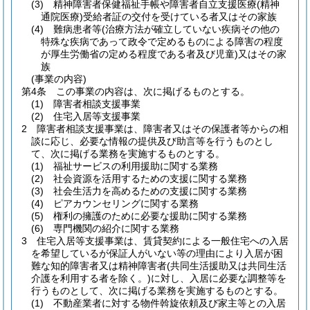
(3)
精神障害者保健福祉手帳や障害者自立支援医療
(精神
通院医療)
受給者証の交付を受けている者又はその家族
(4)
難病患者等
(治療方法が確立していない疾病その他の
特殊な疾病であって政令で定めるものによる障害の程度
が厚生労働省の定める程度である者及び児童)
又はその家
族
(事業の内容)
第4条
この事業の内容は、次に掲げるものとする。
(1)
障害者相談支援事業
(2)
住宅入居等支援事業
2
障害者相談支援事業は、障害者又はその保護者等からの相
談に応じ、必要な情報の提供及び助言等を行うものとし
て、次に掲げる業務を実施するものとする。
(1)
福祉サービスの利用援助に関する業務
(2)
社会資源を活用するための支援に関する業務
(3)
社会生活力を高めるための支援に関する業務
(4)
ピアカウンセリングに関する業務
(5)
権利の擁護のために必要な援助に関する業務
(6)
専門機関の紹介に関する業務
3
住宅入居等支援事業は、賃貸契約による一般住宅への入居
を希望しているが保証人がいない等の理由により入居が困
難な知的障害者又は精神障害者
(共同生活援助又は共同生活
介護を利用する者を除く。)
に対し、入居に必要な調整等を
行うものとして、次に掲げる業務を実施するものとする。
(1)
不動産業者に対する物件斡旋依頼及び家主等との入居