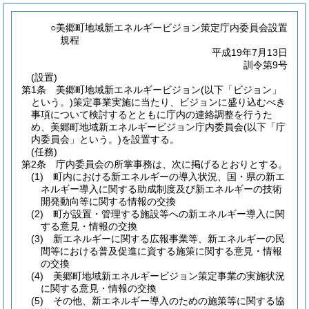
○美郷町地域新エネルギービジョン策定庁内委員会設置
規程
平成19年7月13日
訓令第9号
(設置)
第1条
美郷町地域新エネルギービジョン
(以下「ビジョン」
という。)
策定事業実施に当たり、ビジョンに盛り込むべき
事項について検討するとともに庁内の連絡調整を行うた
め、美郷町地域新エネルギービジョン庁内委員会
(以下「庁
内委員会」という。)
を設置する。
(任務)
第2条
庁内委員会の所掌事務は、次に掲げるとおりとする。
(1)
町内における新エネルギーの導入状況、国・県の新エ
ネルギー導入に関する助成制度及び新エネルギーの技術
開発動向等に関する情報の交換
(2)
町が設置・管理する施設等への新エネルギー導入に関
する意見・情報の交換
(3)
新エネルギーに関する広報事業等、新エネルギーの民
間等における普及促進に資する施策に関する意見・情報
の交換
(4)
美郷町地域新エネルギービジョン策定事業の実施状況
に関する意見・情報の交換
(5)
その他、新エネルギー導入のための施策等に関する協