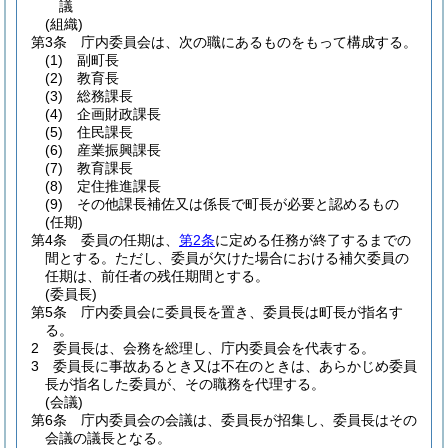
議
(組織)
第3条
庁内委員会は、次の職にあるものをもって構成する。
(1)
副町長
(2)
教育長
(3)
総務課長
(4)
企画財政課長
(5)
住民課長
(6)
産業振興課長
(7)
教育課長
(8)
定住推進課長
(9)
その他課長補佐又は係長で町長が必要と認めるもの
(任期)
第4条
委員の任期は、
第2条
に定める任務が終了するまでの
間とする。
ただし、委員が欠けた場合における補欠委員の
任期は、前任者の残任期間とする。
(委員長)
第5条
庁内委員会に委員長を置き、委員長は町長が指名す
る。
2
委員長は、会務を総理し、庁内委員会を代表する。
3
委員長に事故あるとき又は不在のときは、あらかじめ委員
長が指名した委員が、その職務を代理する。
(会議)
第6条
庁内委員会の会議は、委員長が招集し、委員長はその
会議の議長となる。