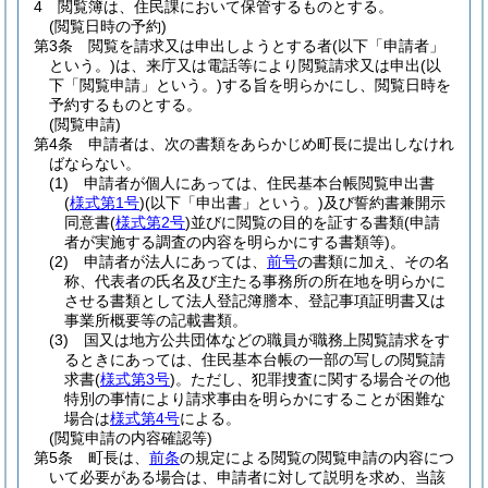
4
閲覧簿は、住民課において保管するものとする。
(閲覧日時の予約)
第3条
閲覧を請求又は申出しようとする者
(以下「申請者」
という。)
は、来庁又は電話等により閲覧請求又は申出
(以
下「閲覧申請」という。)
する旨を明らかにし、閲覧日時を
予約するものとする。
(閲覧申請)
第4条
申請者は、次の書類をあらかじめ町長に提出しなけれ
ばならない。
(1)
申請者が個人にあっては、住民基本台帳閲覧申出書
(
様式第1号
)
(以下「申出書」という。)
及び誓約書兼開示
同意書
(
様式第2号
)
並びに閲覧の目的を証する書類
(申請
者が実施する調査の内容を明らかにする書類等)
。
(2)
申請者が法人にあっては、
前号
の書類に加え、その名
称、代表者の氏名及び主たる事務所の所在地を明らかに
させる書類として法人登記簿謄本、登記事項証明書又は
事業所概要等の記載書類。
(3)
国又は地方公共団体などの職員が職務上閲覧請求をす
るときにあっては、住民基本台帳の一部の写しの閲覧請
求書
(
様式第3号
)
。
ただし、犯罪捜査に関する場合その他
特別の事情により請求事由を明らかにすることが困難な
場合は
様式第4号
による。
(閲覧申請の内容確認等)
第5条
町長は、
前条
の規定による閲覧の閲覧申請の内容につ
いて必要がある場合は、申請者に対して説明を求め、当該