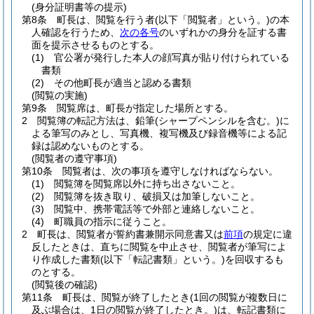
(身分証明書等の提示)
第8条
町長は、閲覧を行う者
(以下「閲覧者」という。)
の本
人確認を行うため、
次の各号
のいずれかの身分を証する書
面を提示させるものとする。
(1)
官公署が発行した本人の顔写真が貼り付けられている
書類
(2)
その他町長が適当と認める書類
(閲覧の実施)
第9条
閲覧席は、町長が指定した場所とする。
2
閲覧簿の転記方法は、鉛筆
(シャープペンシルを含む。)
に
よる筆写のみとし、写真機、複写機及び録音機等による記
録は認めないものとする。
(閲覧者の遵守事項)
第10条
閲覧者は、次の事項を遵守しなければならない。
(1)
閲覧簿を閲覧席以外に持ち出さないこと。
(2)
閲覧簿を抜き取り、破損又は加筆しないこと。
(3)
閲覧中、携帯電話等で外部と連絡しないこと。
(4)
町職員の指示に従うこと。
2
町長は、閲覧者が誓約書兼開示同意書又は
前項
の規定に違
反したときは、直ちに閲覧を中止させ、閲覧者が筆写によ
り作成した書類
(以下「転記書類」という。)
を回収するも
のとする。
(閲覧後の確認)
第11条
町長は、閲覧が終了したとき
(1回の閲覧が複数日に
及ぶ場合は、1日の閲覧が終了したとき。)
は、転記書類に