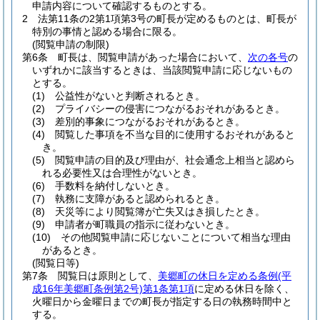
申請内容について確認するものとする。
2
法第11条の2第1項第3号の町長が定めるものとは、町長が
特別の事情と認める場合に限る。
(閲覧申請の制限)
第6条
町長は、閲覧申請があった場合において、
次の各号
の
いずれかに該当するときは、当該閲覧申請に応じないもの
とする。
(1)
公益性がないと判断されるとき。
(2)
プライバシーの侵害につながるおそれがあるとき。
(3)
差別的事象につながるおそれがあるとき。
(4)
閲覧した事項を不当な目的に使用するおそれがあると
き。
(5)
閲覧申請の目的及び理由が、社会通念上相当と認めら
れる必要性又は合理性がないとき。
(6)
手数料を納付しないとき。
(7)
執務に支障があると認められるとき。
(8)
天災等により閲覧簿が亡失又はき損したとき。
(9)
申請者が町職員の指示に従わないとき。
(10)
その他閲覧申請に応じないことについて相当な理由
があるとき。
(閲覧日等)
第7条
閲覧日は原則として、
美郷町の休日を定める条例
(平
成16年美郷町条例第2号)
第1条第1項
に定める休日を除く、
火曜日から金曜日までの町長が指定する日の執務時間中と
する。