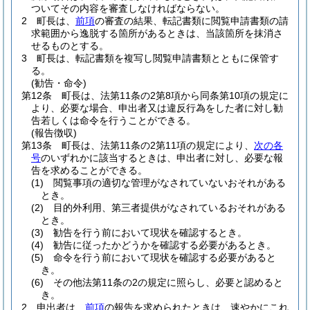
ついてその内容を審査しなければならない。
2
町長は、
前項
の審査の結果、転記書類に閲覧申請書類の請
求範囲から逸脱する箇所があるときは、当該箇所を抹消さ
せるものとする。
3
町長は、転記書類を複写し閲覧申請書類とともに保管す
る。
(勧告・命令)
第12条
町長は、法第11条の2第8項から同条第10項の規定に
より、必要な場合、申出者又は違反行為をした者に対し勧
告若しくは命令を行うことができる。
(報告徴収)
第13条
町長は、法第11条の2第11項の規定により、
次の各
号
のいずれかに該当するときは、申出者に対し、必要な報
告を求めることができる。
(1)
閲覧事項の適切な管理がなされていないおそれがある
とき。
(2)
目的外利用、第三者提供がなされているおそれがある
とき。
(3)
勧告を行う前において現状を確認するとき。
(4)
勧告に従ったかどうかを確認する必要があるとき。
(5)
命令を行う前において現状を確認する必要があると
き。
(6)
その他法第11条の2の規定に照らし、必要と認めると
き。
2
申出者は、
前項
の報告を求められたときは、速やかにこれ