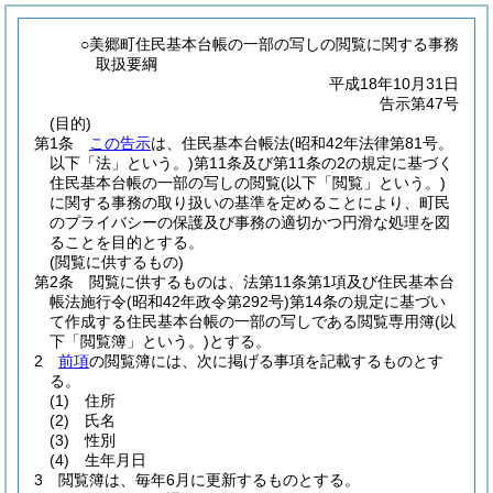
○美郷町住民基本台帳の一部の写しの閲覧に関する事務
取扱要綱
平成18年10月31日
告示第47号
(目的)
第1条
この告示
は、住民基本台帳法
(昭和42年法律第81号。
以下「法」という。)
第11条及び第11条の2の規定に基づく
住民基本台帳の一部の写しの閲覧
(以下「閲覧」という。)
に関する事務の取り扱いの基準を定めることにより、町民
のプライバシーの保護及び事務の適切かつ円滑な処理を図
ることを目的とする。
(閲覧に供するもの)
第2条
閲覧に供するものは、法第11条第1項及び住民基本台
帳法施行令
(昭和42年政令第292号)
第14条の規定に基づい
て作成する住民基本台帳の一部の写しである閲覧専用簿
(以
下「閲覧簿」という。)
とする。
2
前項
の閲覧簿には、次に掲げる事項を記載するものとす
る。
(1)
住所
(2)
氏名
(3)
性別
(4)
生年月日
3
閲覧簿は、毎年6月に更新するものとする。