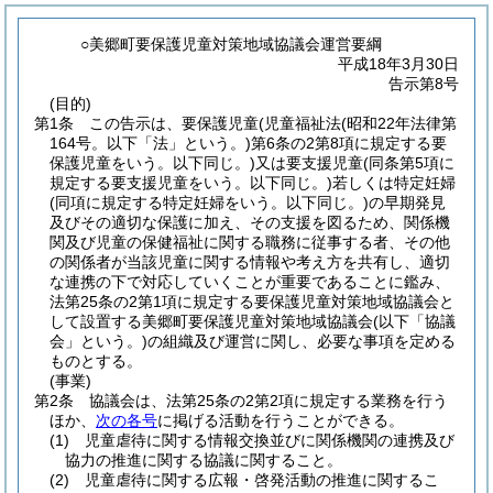
○美郷町要保護児童対策地域協議会運営要綱
平成18年3月30日
告示第8号
(目的)
第1条
この告示は、要保護児童
(児童福祉法
(昭和22年法律第
164号。以下「法」という。)
第6条の2第8項に規定する要
保護児童をいう。以下同じ。)
又は要支援児童
(同条第5項に
規定する要支援児童をいう。以下同じ。)
若しくは特定妊婦
(同項に規定する特定妊婦をいう。以下同じ。)
の早期発見
及びその適切な保護に加え、その支援を図るため、関係機
関及び児童の保健福祉に関する職務に従事する者、その他
の関係者が当該児童に関する情報や考え方を共有し、適切
な連携の下で対応していくことが重要であることに鑑み、
法第25条の2第1項に規定する要保護児童対策地域協議会と
して設置する美郷町要保護児童対策地域協議会
(以下「協議
会」という。)
の組織及び運営に関し、必要な事項を定める
ものとする。
(事業)
第2条
協議会は、法第25条の2第2項に規定する業務を行う
ほか、
次の各号
に掲げる活動を行うことができる。
(1)
児童虐待に関する情報交換並びに関係機関の連携及び
協力の推進に関する協議に関すること。
(2)
児童虐待に関する広報・啓発活動の推進に関するこ