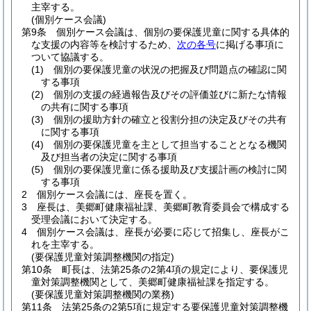
主宰する。
(個別ケース会議)
第9条
個別ケース会議は、個別の要保護児童に関する具体的
な支援の内容等を検討するため、
次の各号
に掲げる事項に
ついて協議する。
(1)
個別の要保護児童の状況の把握及び問題点の確認に関
する事項
(2)
個別の支援の経過報告及びその評価並びに新たな情報
の共有に関する事項
(3)
個別の援助方針の確立と役割分担の決定及びその共有
に関する事項
(4)
個別の要保護児童を主として担当することとなる機関
及び担当者の決定に関する事項
(5)
個別の要保護児童に係る援助及び支援計画の検討に関
する事項
2
個別ケース会議には、座長を置く。
3
座長は、美郷町健康福祉課、美郷町教育委員会で構成する
受理会議において決定する。
4
個別ケース会議は、座長が必要に応じて招集し、座長がこ
れを主宰する。
(要保護児童対策調整機関の指定)
第10条
町長は、法第25条の2第4項の規定により、要保護児
童対策調整機関として、美郷町健康福祉課を指定する。
(要保護児童対策調整機関の業務)
第11条
法第25条の2第5項に規定する要保護児童対策調整機