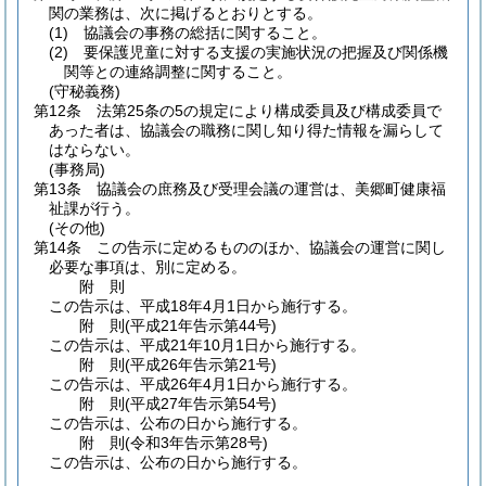
関の業務は、次に掲げるとおりとする。
(1)
協議会の事務の総括に関すること。
(2)
要保護児童に対する支援の実施状況の把握及び関係機
関等との連絡調整に関すること。
(守秘義務)
第12条
法第25条の5の規定により構成委員及び構成委員で
あった者は、協議会の職務に関し知り得た情報を漏らして
はならない。
(事務局)
第13条
協議会の庶務及び受理会議の運営は、美郷町健康福
祉課が行う。
(その他)
第14条
この告示に定めるもののほか、協議会の運営に関し
必要な事項は、別に定める。
附
則
この告示は、平成18年4月1日から施行する。
附
則
(平成21年
告示第44号)
この告示は、平成21年10月1日から施行する。
附
則
(平成26年
告示第21号)
この告示は、平成26年4月1日から施行する。
附
則
(平成27年
告示第54号)
この告示は、公布の日から施行する。
附
則
(令和3年
告示第28号)
この告示は、公布の日から施行する。