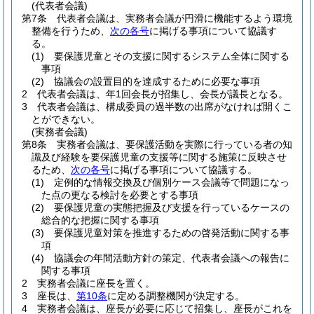
(代表者会議)
第7条
代表者会議は、実務者会議が円滑に機能するよう環境
整備を行うため、
次の各号
に掲げる事項について協議す
る。
(1)
要保護児童とその支援に関するシステム全体に関する
事項
(2)
協議会の設置目的を達成するために必要な事項
2
代表者会議は、年1回会長が招集し、会長が議長となる。
3
代表者会議は、構成委員の過半数の出席がなければ開くこ
とができない。
(実務者会議)
第8条
実務者会議は、要保護活動を実際に行っている者の知
識及び経験を要保護児童の支援等に関する施策に反映させ
るため、
次の各号
に掲げる事項について協議する。
(1)
定例的な情報交換及び個別ケース会議等で問題になっ
た点の更なる検討を必要とする事項
(2)
要保護児童の実態把握及び支援を行っているケースの
総合的な把握に関する事項
(3)
要保護児童対策を推進するための啓発活動に関する事
項
(4)
協議会の年間活動方針の策定、代表者会議への報告に
関する事項
2
実務者会議に座長を置く。
3
座長は、
第10条
に定める調整機関が決定する。
4
実務者会議は、座長が必要に応じて招集し、座長がこれを