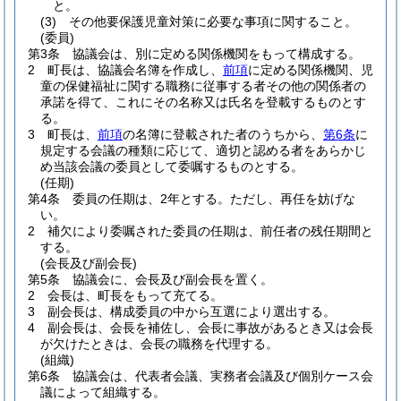
と。
(3)
その他要保護児童対策に必要な事項に関すること。
(委員)
第3条
協議会は、別に定める関係機関をもって構成する。
2
町長は、協議会名簿を作成し、
前項
に定める関係機関、児
童の保健福祉に関する職務に従事する者その他の関係者の
承諾を得て、これにその名称又は氏名を登載するものとす
る。
3
町長は、
前項
の名簿に登載された者のうちから、
第6条
に
規定する会議の種類に応じて、適切と認める者をあらかじ
め当該会議の委員として委嘱するものとする。
(任期)
第4条
委員の任期は、2年とする。
ただし、再任を妨げな
い。
2
補欠により委嘱された委員の任期は、前任者の残任期間と
する。
(会長及び副会長)
第5条
協議会に、会長及び副会長を置く。
2
会長は、町長をもって充てる。
3
副会長は、構成委員の中から互選により選出する。
4
副会長は、会長を補佐し、会長に事故があるとき又は会長
が欠けたときは、会長の職務を代理する。
(組織)
第6条
協議会は、代表者会議、実務者会議及び個別ケース会
議によって組織する。