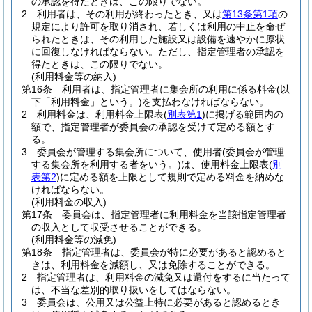
の承認を得たときは、この限りでない。
2
利用者は、その利用が終わったとき、又は
第13条第1項
の
規定により許可を取り消され、若しくは利用の中止を命ぜ
られたときは、その利用した施設又は設備を速やかに原状
に回復しなければならない。
ただし、指定管理者の承認を
得たときは、この限りでない。
(利用料金等の納入)
第16条
利用者は、指定管理者に集会所の利用に係る料金
(以
下「利用料金」という。)
を支払わなければならない。
2
利用料金は、利用料金上限表
(
別表第1
)
に掲げる範囲内の
額で、指定管理者が委員会の承認を受けて定める額とす
る。
3
委員会が管理する集会所について、使用者
(委員会が管理
する集会所を利用する者をいう。)
は、使用料金上限表
(
別
表第2
)
に定める額を上限として規則で定める料金を納めな
ければならない。
(利用料金の収入)
第17条
委員会は、指定管理者に利用料金を当該指定管理者
の収入として収受させることができる。
(利用料金等の減免)
第18条
指定管理者は、委員会が特に必要があると認めると
きは、利用料金を減額し、又は免除することができる。
2
指定管理者は、利用料金の減免又は還付をするに当たって
は、不当な差別的取り扱いをしてはならない。
3
委員会は、公用又は公益上特に必要があると認めるとき