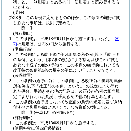
料」と、「利用者」とあるのは「使用者」と読み替えるも
のとする。
(委任)
第23条
この条例に定めるもののほか、この条例の施行に関
し必要な事項は、規則で定める。
附
則
(施行期日)
1
この条例は、平成18年9月1日から施行する。
ただし、
次
項
の規定は、公布の日から施行する。
(準備行為)
2
この条例による改正後の美郷町集会所条例
(以下「改正後
の条例」という。)
第7条の規定による指定及びこれに関し
必要な手続その他の行為は、この条例の施行前においても
改正後の条例第6条の規定の例により行うことができる。
(経過措置)
3
この条例の施行の前にこの条例による改正前の美郷町集会
所条例
(以下「改正前の条例」という。)
の規定により行わ
れた処分、手続きその他の行為は、改正後の条例の相当規
定により行われた処分、手続きその他の行為とみなす。
4
この条例の施行後において改正前の条例の規定に基づき納
付すべき利用料金については、なお従前の例による。
附
則
(平成18年
条例第66号)
(施行期日)
1
この条例は、平成18年9月1日から施行する。
(使用料金に係る経過措置)