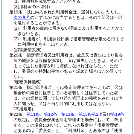
は、使用料を減免することができる。
(利用料金の不還付)
第19条
既に納入された利用料金は、還付しない。
ただし、
次の各号
のいずれかに該当するときは、その全部又は一部
を還付することができる。
(1)
利用者の責めに帰さない理由により利用することがで
きないとき。
(2)
利用者が、利用開始日前で指定管理者が定める日まで
に利用中止を申し出たとき。
(損害賠償義務)
第20条
指定管理者又は利用者は、故意又は過失により集会
所の施設又は設備を損壊し、又は滅失したときは、それに
よって生じた損害を町に賠償しなければならない。
ただ
し、委員会が特別の事情があると認めた場合はこの限りで
ない。
(秘密保持義務)
第21条
指定管理者若しくは指定管理者であったもの、又は
集会所の業務に従事している者若しくは従事していた者
は、その業務に関して知り得た管理上の秘密をみだりに他
人に知らせ、又は不当な目的に利用してはならない。
(準用規定)
第22条
第11条
、
第12条
、
第13条
、
第15条第2項
及び
第19条
の規定は、委員会が集会所を管理する場合において、準用
する。
この場合において、これらの規定中「指定管理者」
とあるのは「委員会」と、「利用料金」とあるのは「使用