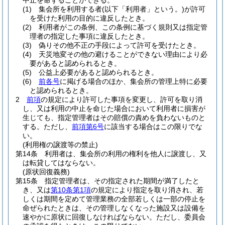
中止を命ずることができる。
(1)
集会所を利用する者
(以下「利用者」という。)
が許可
を受けた利用の目的に違反したとき。
(2)
利用者がこの条例、この条例に基づく規則又は指定管
理者の指定した事項に違反したとき。
(3)
偽りその他不正の手段によって許可を受けたとき。
(4)
天災地変その他の避けることができない理由により必
要があると認められるとき。
(5)
公益上必要があると認められるとき。
(6)
前各号
に掲げる場合のほか、集会所の管理上特に必要
と認められるとき。
2
前項
の規定により許可した事項を変更し、許可を取り消
し、又は利用の中止を命じた場合において利用者に損害が
生じても、指定管理者はその賠償の責めを負わないものと
する。
ただし、
前項第6号
に該当する場合はこの限りでな
い。
(利用権の譲渡等の禁止)
第14条
利用者は、集会所の利用の権利を他人に譲渡し、又
は転貸してはならない。
(原状回復義務)
第15条
指定管理者は、その指定された期間が満了したと
き、又は
第10条第1項
の規定により指定を取り消され、若
しくは期間を定めて管理業務の全部若しくは一部の停止を
命ぜられたときは、その管理しなくなった施設又は設備を
速やかに原状に回復しなければならない。
ただし、委員会