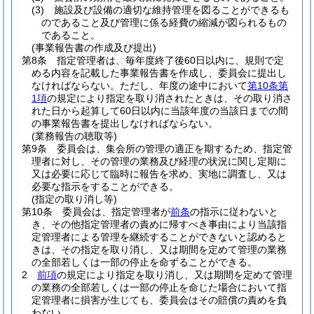
(3)
施設及び設備の適切な維持管理を図ることができるも
のであること及び管理に係る経費の縮減が図られるもの
であること。
(事業報告書の作成及び提出)
第8条
指定管理者は、毎年度終了後60日以内に、規則で定
める内容を記載した事業報告書を作成し、委員会に提出し
なければならない。
ただし、年度の途中において
第10条第
1項
の規定により指定を取り消されたときは、その取り消さ
れた日から起算して60日以内に当該年度の当該日までの間
の事業報告書を提出しなければならない。
(業務報告の聴取等)
第9条
委員会は、集会所の管理の適正を期するため、指定管
理者に対し、その管理の業務及び経理の状況に関し定期に
又は必要に応じて臨時に報告を求め、実地に調査し、又は
必要な指示をすることができる。
(指定の取り消し等)
第10条
委員会は、指定管理者が
前条
の指示に従わないと
き、その他指定管理者の責めに帰すべき事由により当該指
定管理者による管理を継続することができないと認めると
きは、その指定を取り消し、又は期間を定めて管理の業務
の全部若しくは一部の停止を命ずることができる。
2
前項
の規定により指定を取り消し、又は期間を定めて管理
の業務の全部若しくは一部の停止を命じた場合において指
定管理者に損害が生じても、委員会はその賠償の責めを負
わない。