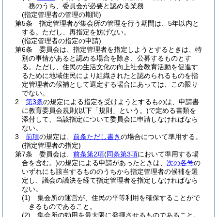
務のうち、委員会が必要と認める業務
(指定管理者の管理の期間)
第5条
指定管理者が集会所の管理を行う期間は、5年以内と
する。
ただし、再指定を妨げない。
(指定管理者の指定の申請)
第6条
委員会は、指定管理者を指定しようとするときは、特
別の事情があると認める場合を除き、公募するものとす
る。
ただし、住民の生活文化の向上社会教育活動を促進す
るために地域住民により組織されたと認められるものを指
定管理者の候補として選定する場合にあっては、この限り
でない。
2
第3条
の規定による指定を受けようとするものは、申請書
に教育委員会規則
(以下「規則」という。)
で定める書類を
添付して、当該指定について委員会に申請しなければなら
ない。
3
前項
の規定は、
前条ただし書き
の場合について準用する。
(指定管理者の指定)
第7条
委員会は、
前条第2項
(
同条第3項
において準用する場
合を含む。)
の規定による申請があったときは、
次の各号
の
いずれにも該当するもののうちから指定管理者の候補を選
定し、議会の議決を経て指定管理者を指定しなければなら
ない。
(1)
集会所の運営が、住民の平等利用を確保することがで
きるものであること。
(2)
集会所の効用を最大限に発揮させるものであること。