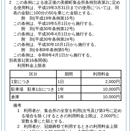
2
この条例による改正後の美郷町集会所条例別表第2に定め
る使用料は、平成19年3月31日までの使用については、同
表の金額に100分の50を乗じた金額とする。
附
則
(平成19年
条例第15号)
この条例は、平成19年5月1日から施行する。
附
則
(平成30年
条例第12号)
この条例は、平成30年4月1日から施行する。
附
則
(平成30年
条例第24号)
この条例は、平成30年10月1日から施行する。
附
則
(令和8年
条例第5号)
この条例は、令和8年4月1日から施行する。
別表第1
(第16条関係)
利用料金上限表
区分
期間
利用料金
1室につき
1日
2,000円
駐車場 駐車1台につき
1年
10,000円
倉庫
1年
10,000円
備考
1 利用者が、集会所の全室を利用(次号及び第3号に定め
る場合を除く)するときの利用料金上限は、2,000円に
室数を乗じた額とする。
2 利用者が、冠婚葬祭で利用するときの利用料金上限