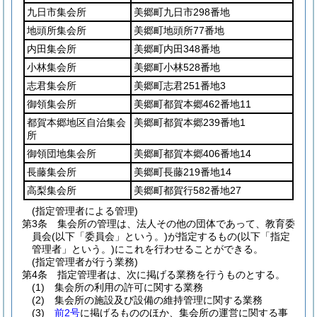
九日市集会所
美郷町九日市298番地
地頭所集会所
美郷町地頭所77番地
内田集会所
美郷町内田348番地
小林集会所
美郷町小林528番地
志君集会所
美郷町志君251番地3
御領集会所
美郷町都賀本郷462番地11
都賀本郷地区自治集会
美郷町都賀本郷239番地1
所
御領団地集会所
美郷町都賀本郷406番地14
長藤集会所
美郷町長藤219番地14
高梨集会所
美郷町都賀行582番地27
(指定管理者による管理)
第3条
集会所の管理は、法人その他の団体であって、教育委
員会
(以下「委員会」という。)
が指定するもの
(以下「指定
管理者」という。)
にこれを行わせることができる。
(指定管理者が行う業務)
第4条
指定管理者は、次に掲げる業務を行うものとする。
(1)
集会所の利用の許可に関する業務
(2)
集会所の施設及び設備の維持管理に関する業務
(3)
前2号
に掲げるもののほか、集会所の運営に関する事