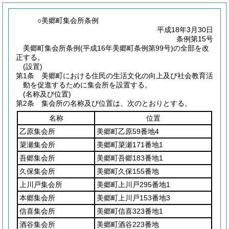
○美郷町集会所条例
平成18年3月30日
条例第15号
美郷町集会所条例(平成16年美郷町条例第99号)の全部を改
正する。
(設置)
第1条
美郷町における住民の生活文化の向上及び社会教育活
動を促進するために集会所を設置する。
(名称及び位置)
第2条
集会所の名称及び位置は、次のとおりとする。
名称
位置
乙原集会所
美郷町乙原59番地4
簗瀬集会所
美郷町簗瀬171番地1
吾郷集会所
美郷町吾郷183番地1
久保集会所
美郷町久保155番地
上川戸集会所
美郷町上川戸295番地1
本郷集会所
美郷町上川戸153番地3
信喜集会所
美郷町信喜323番地1
酒谷集会所
美郷町酒谷223番地