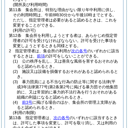
(開所及び利用時間)
第11条
集会所は、特別な理由がない限り年中利用に供し、
その利用時間は、午前8時30分から午後10時までとする。
ただし、指定管理者は必要があると認めるときは、これを
変更することができる。
(利用の許可)
第12条
集会所を利用しようとする者は、あらかじめ指定管
理者の許可を受けなければならない。
許可を受けた事項を
変更しようとするときも同様とする。
2
指定管理者は、集会所の利用が
次の各号
のいずれかに該当
するときは、
前項
の許可をしないことができる。
(1)
公の秩序を乱し、又は善良な風俗を害するおそれがあ
ると認められるとき。
(2)
施設又は設備を損傷するおそれがあると認められると
き。
(3)
暴力団員による不当な行為の防止等に関する法律
(平
成3年法律第77号)
第2条第2号に掲げる暴力団その他集団
的に、又は常習的に暴力的不法行為を行うおそれがある
組織の利益になると認められるとき。
(4)
前3号
に掲げる場合のほか、集会所の管理上支障があ
ると認められるとき。
(利用の制限)
第13条
指定管理者は、
次の各号
のいずれかに該当するとき
は、許可した事項を変更し、許可を取り消し、又は利用の