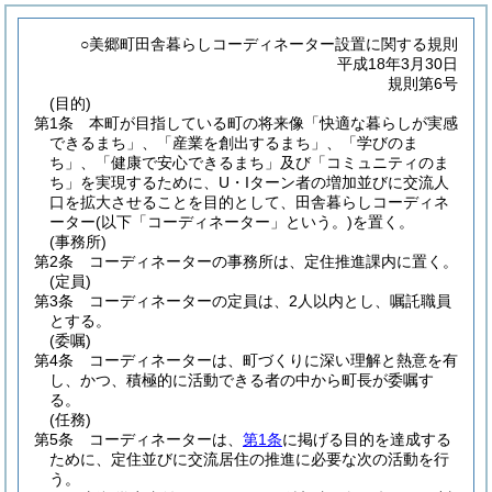
○美郷町田舎暮らしコーディネーター設置に関する規則
平成18年3月30日
規則第6号
(目的)
第1条
本町が目指している町の将来像「快適な暮らしが実感
できるまち」、「産業を創出するまち」、「学びのま
ち」、「健康で安心できるまち」及び「コミュニティのま
ち」を実現するために、U・Iターン者の増加並びに交流人
口を拡大させることを目的として、田舎暮らしコーディネ
ーター
(以下「コーディネーター」という。)
を置く。
(事務所)
第2条
コーディネーターの事務所は、定住推進課内に置く。
(定員)
第3条
コーディネーターの定員は、2人以内とし、嘱託職員
とする。
(委嘱)
第4条
コーディネーターは、町づくりに深い理解と熱意を有
し、かつ、積極的に活動できる者の中から町長が委嘱す
る。
(任務)
第5条
コーディネーターは、
第1条
に掲げる目的を達成する
ために、定住並びに交流居住の推進に必要な次の活動を行
う。