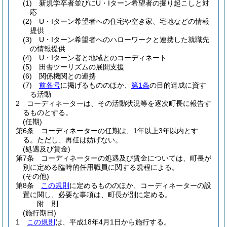
(1)
新規学卒者並びにU・Iターン希望者の掘り起こしと対
応
(2)
U・Iターン希望者への住宅や空き家、宅地などの情報
提供
(3)
U・Iターン希望者へのハローワークと連携した就職先
の情報提供
(4)
U・Iターン者と地域とのコーディネート
(5)
田舎ツーリズムの展開支援
(6)
関係機関との連携
(7)
前各号
に掲げるもののほか、
第1条
の目的達成に資す
る活動
2
コーディネーターは、その活動状況等を逐次町長に報告す
るものとする。
(任期)
第6条
コーディネーターの任期は、1年以上3年以内とす
る。
ただし、再任は妨げない。
(処遇及び賃金)
第7条
コーディネーターの処遇及び賃金については、町長が
別に定める臨時的任用職員に関する規程による。
(その他)
第8条
この規則
に定めるもののほか、コーディネーターの設
置に関し、必要な事項は、町長が別に定める。
附
則
(施行期日)
1
この規則
は、平成18年4月1日から施行する。