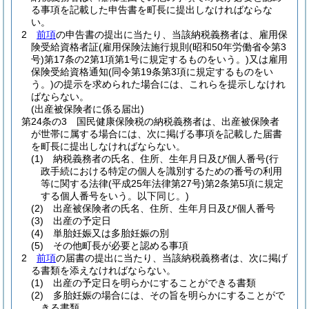
る事項を記載した申告書を町長に提出しなければならな
い。
2
前項
の申告書の提出に当たり、当該納税義務者は、雇用保
険受給資格者証
(雇用保険法施行規則
(昭和50年労働省令第3
号)
第17条の2第1項第1号に規定するものをいう。)
又は雇用
保険受給資格通知
(同令第19条第3項に規定するものをい
う。)
の提示を求められた場合には、これらを提示しなけれ
ばならない。
(出産被保険者に係る届出)
第24条の3
国民健康保険税の納税義務者は、出産被保険者
が世帯に属する場合には、次に掲げる事項を記載した届書
を町長に提出しなければならない。
(1)
納税義務者の氏名、住所、生年月日及び個人番号
(行
政手続における特定の個人を識別するための番号の利用
等に関する法律
(平成25年法律第27号)
第2条第5項に規定
する個人番号をいう。以下同じ。)
(2)
出産被保険者の氏名、住所、生年月日及び個人番号
(3)
出産の予定日
(4)
単胎妊娠又は多胎妊娠の別
(5)
その他町長が必要と認める事項
2
前項
の届書の提出に当たり、当該納税義務者は、次に掲げ
る書類を添えなければならない。
(1)
出産の予定日を明らかにすることができる書類
(2)
多胎妊娠の場合には、その旨を明らかにすることがで
きる書類