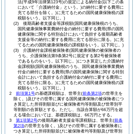
法
(平成9年法律第123号)
の規定による納付金
(以下この条
において「介護納付金」という。)
の納付に要する費用に
充てる部分を除く。)
に充てるための国民健康保険税の課
税額をいう。以下同じ。)
(2)
後期高齢者支援金等課税額
(国民健康保険税のうち、
国民健康保険事業費納付金の納付に要する費用
(県の国民
健康保険に関する特別会計において負担する後期高齢者
支援金等の納付に要する費用に充てる部分に限る。)
に充
てるための国民健康保険税の課税額をいう。以下同じ。)
(3)
介護納付金課税被保険者
(国民健康保険の被保険者の
うち、介護保険法第9条第2号に規定する第2号被保険者
であるものをいう。以下同じ。)
につき算定した介護納付
金課税額
(国民健康保険税のうち、国民健康保険事業費納
付金の納付に要する費用
(県の国民健康保険に関する特別
会計において負担する介護納付金の納付に要する費用に
充てる部分に限る。)
に充てるための国民健康保険税の課
税額をいう。以下同じ。)
2
前項第1号
の基礎課税額は、世帯主
(
前条第2項
の世帯主を
除く。)
及びその世帯に属する国民健康保険の被保険者につ
き算定した所得割額並びに被保険者均等割額及び世帯別平
等割額の合算額とする。
ただし、当該合算額が66万円を超
える場合においては、基礎課税額は、66万円とする。
3
第1項第2号
の後期高齢者支援金等課税額は、世帯主
(
前条
第2項
の世帯主を除く。)
及びその世帯に属する被保険者に
つき算定した所得割額並びに被保険者均等割額及び世帯別