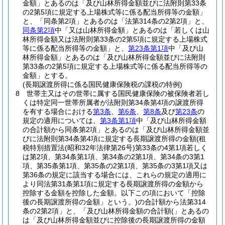
金額」とあるのは「及び山林所得金額並びに法附則第33条
の2第5項に規定する上場株式等に係る配当所得等の金額」
と、「同条第2項」とあるのは「法第314条の2第2項」と、
同条第2項
中「又は山林所得金額」とあるのは「若しくは山
林所得金額又は法附則第33条の2第5項に規定する上場株式
等に係る配当所得等の金額」と、
第23条第1項
中「及び山
林所得金額」とあるのは「及び山林所得金額並びに法附則
第33条の2第5項に規定する上場株式等に係る配当所得等の
金額」とする。
(長期譲渡所得に係る国民健康保険税の課税の特例)
8
世帯主又はその世帯に属する国民健康保険の被保険者若し
くは特定同一世帯所属者が法附則第34条第4項の譲渡所得
を有する場合における
第3条
、
第6条
、
第8条
及び
第23条
の
規定の適用については、
第3条第1項
中「及び山林所得金額
の合計額から同条第2項」とあるのは「及び山林所得金額並
びに法附則第34条第4項に規定する長期譲渡所得の金額
(租
税特別措置法
(昭和32年法律第26号)
第33条の4第1項若しく
は第2項、第34条第1項、第34条の2第1項、第34条の3第1
項、第35条第1項、第35条の2第1項、第35条の3第1項又は
第36条の規定に該当する場合には、これらの規定の適用に
より同法第31条第1項に規定する長期譲渡所得の金額から
控除する金額を控除した金額。以下この項において「控除
後の長期譲渡所得の金額」という。)
の合計額から法第314
条の2第2項」と、「及び山林所得金額の合計額(」とあるの
は「及び山林所得金額並びに控除後の長期譲渡所得の金額