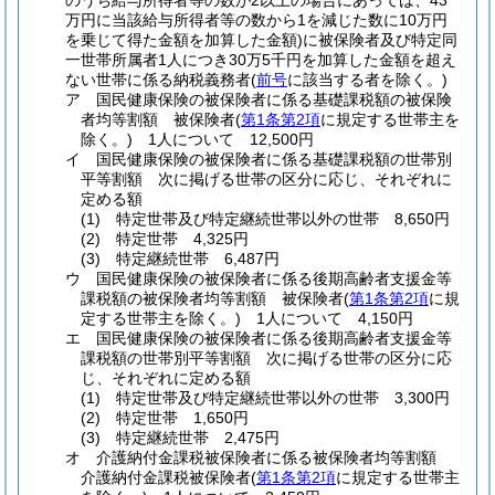
のうち給与所得者等の数が2以上の場合にあっては、43
万円に当該給与所得者等の数から1を減じた数に10万円
を乗じて得た金額を加算した金額)
に被保険者及び特定同
一世帯所属者1人につき30万5千円を加算した金額を超え
ない世帯に係る納税義務者
(
前号
に該当する者を除く。)
ア
国民健康保険の被保険者に係る基礎課税額の被保険
者均等割額 被保険者
(
第1条第2項
に規定する世帯主を
除く。)
1人について 12,500円
イ
国民健康保険の被保険者に係る基礎課税額の世帯別
平等割額 次に掲げる世帯の区分に応じ、それぞれに
定める額
(1)
特定世帯及び特定継続世帯以外の世帯 8,650円
(2)
特定世帯 4,325円
(3)
特定継続世帯 6,487円
ウ
国民健康保険の被保険者に係る後期高齢者支援金等
課税額の被保険者均等割額 被保険者
(
第1条第2項
に規
定する世帯主を除く。)
1人について 4,150円
エ
国民健康保険の被保険者に係る後期高齢者支援金等
課税額の世帯別平等割額 次に掲げる世帯の区分に応
じ、それぞれに定める額
(1)
特定世帯及び特定継続世帯以外の世帯 3,300円
(2)
特定世帯 1,650円
(3)
特定継続世帯 2,475円
オ
介護納付金課税被保険者に係る被保険者均等割額
介護納付金課税被保険者
(
第1条第2項
に規定する世帯主