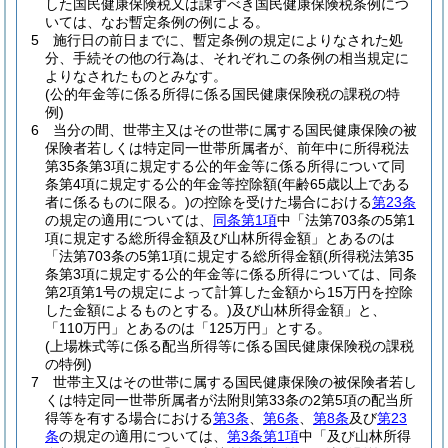
した国民健康保険税又は課すべき国民健康保険税条例につ
いては、なお暫定条例の例による。
5
施行日の前日までに、暫定条例の規定によりなされた処
分、手続その他の行為は、それぞれこの条例の相当規定に
よりなされたものとみなす。
(公的年金等に係る所得に係る国民健康保険税の課税の特
例)
6
当分の間、世帯主又はその世帯に属する国民健康保険の被
保険者若しくは特定同一世帯所属者が、前年中に所得税法
第35条第3項に規定する公的年金等に係る所得について同
条第4項に規定する公的年金等控除額
(年齢65歳以上である
者に係るものに限る。)
の控除を受けた場合における
第23条
の規定の適用については、
同条第1項
中「法第703条の5第1
項に規定する総所得金額及び山林所得金額」とあるのは
「法第703条の5第1項に規定する総所得金額
(所得税法第35
条第3項に規定する公的年金等に係る所得については、同条
第2項第1号の規定によって計算した金額から15万円を控除
した金額によるものとする。)
及び山林所得金額」と、
「110万円」とあるのは「125万円」とする。
(上場株式等に係る配当所得等に係る国民健康保険税の課税
の特例)
7
世帯主又はその世帯に属する国民健康保険の被保険者若し
くは特定同一世帯所属者が法附則第33条の2第5項の配当所
得等を有する場合における
第3条
、
第6条
、
第8条
及び
第23
条
の規定の適用については、
第3条第1項
中「及び山林所得