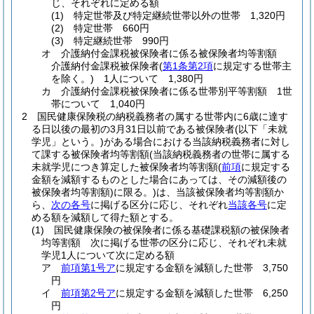
じ、それぞれに定める額
(1)
特定世帯及び特定継続世帯以外の世帯 1,320円
(2)
特定世帯 660円
(3)
特定継続世帯 990円
オ
介護納付金課税被保険者に係る被保険者均等割額
介護納付金課税被保険者
(
第1条第2項
に規定する世帯主
を除く。)
1人について 1,380円
カ
介護納付金課税被保険者に係る世帯別平等割額 1世
帯について 1,040円
2
国民健康保険税の納税義務者の属する世帯内に6歳に達す
る日以後の最初の3月31日以前である被保険者
(以下「未就
学児」という。)
がある場合における当該納税義務者に対し
て課する被保険者均等割額
(当該納税義務者の世帯に属する
未就学児につき算定した被保険者均等割額
(
前項
に規定する
金額を減額するものとした場合にあっては、その減額後の
被保険者均等割額)
に限る。)
は、当該被保険者均等割額か
ら、
次の各号
に掲げる区分に応じ、それぞれ
当該各号
に定
める額を減額して得た額とする。
(1)
国民健康保険の被保険者に係る基礎課税額の被保険者
均等割額 次に掲げる世帯の区分に応じ、それぞれ未就
学児1人について次に定める額
ア
前項第1号ア
に規定する金額を減額した世帯 3,750
円
イ
前項第2号ア
に規定する金額を減額した世帯 6,250
円