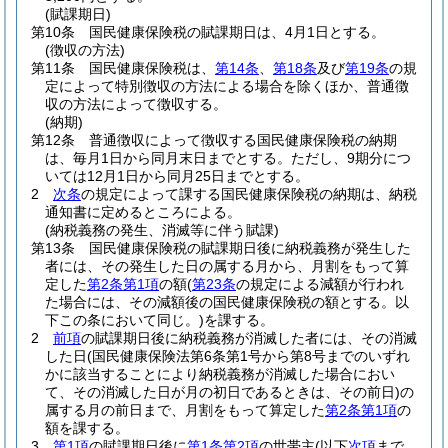
(賦課期日)
第10条
国民健康保険税の賦課期日は、4月1日とする。
(徴収の方法)
第11条
国民健康保険税は、
第14条
、
第18条
及び
第19条
の規
定によって特別徴収の方法による場合を除くほか、普通徴
収の方法によって徴収する。
(納期)
第12条
普通徴収によって徴収する国民健康保険税の納期
は、毎月1日から同月末日までとする。
ただし、9期分につ
いては12月1日から同月25日までとする。
2
次条
の規定によって課する国民健康保険税の納期は、納税
通知書に定めるところによる。
(納税義務の発生、消滅等に伴う賦課)
第13条
国民健康保険税の賦課期日後に納税義務が発生した
者には、その発生した日の属する月から、月割をもって算
定した
第2条第1項
の額
(
第23条
の規定による減額が行われ
た場合には、その減額後の国民健康保険税の額とする。以
下この条において同じ。)
を課する。
2
前項
の賦課期日後に納税義務が消滅した者には、その消滅
した日
(国民健康保険法第6条第1号から第8号までのいずれ
かに該当することにより納税義務が消滅した場合におい
て、その消滅した日が月の初日であるときは、その前日)
の
属する月の前日まで、月割をもって算定した
第2条第1項
の
額を課する。
3
第1項
の賦課期日後に
第1条第2項
の世帯主
(以下
次項
まで