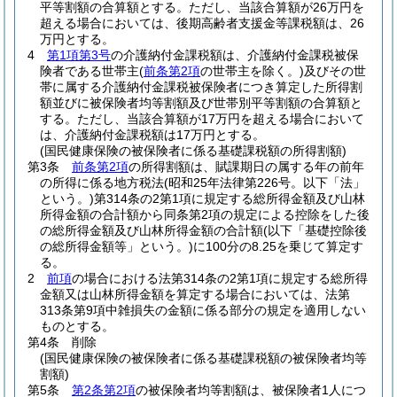
平等割額の合算額とする。
ただし、当該合算額が26万円を
超える場合においては、後期高齢者支援金等課税額は、26
万円とする。
4
第1項第3号
の介護納付金課税額は、介護納付金課税被保
険者である世帯主
(
前条第2項
の世帯主を除く。)
及びその世
帯に属する介護納付金課税被保険者につき算定した所得割
額並びに被保険者均等割額及び世帯別平等割額の合算額と
する。
ただし、当該合算額が17万円を超える場合において
は、介護納付金課税額は17万円とする。
(国民健康保険の被保険者に係る基礎課税額の所得割額)
第3条
前条第2項
の所得割額は、賦課期日の属する年の前年
の所得に係る地方税法
(昭和25年法律第226号。以下「法」
という。)
第314条の2第1項に規定する総所得金額及び山林
所得金額の合計額から同条第2項の規定による控除をした後
の総所得金額及び山林所得金額の合計額
(以下「基礎控除後
の総所得金額等」という。)
に100分の8.25を乗じて算定す
る。
2
前項
の場合における法第314条の2第1項に規定する総所得
金額又は山林所得金額を算定する場合においては、法第
313条第9項中雑損失の金額に係る部分の規定を適用しない
ものとする。
第4条
削除
(国民健康保険の被保険者に係る基礎課税額の被保険者均等
割額)
第5条
第2条第2項
の被保険者均等割額は、被保険者1人につ