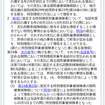
の属する年の9月30日までの間において支払われる場合に
おいては、その支払に係る国民健康保険税額として、地方
税法施行規則
(昭和29年総理府令第23号)
第24条の36に規定
する額を、特別徴収の方法によって徴収する。
2
前項
に規定する特別徴収対象被保険者について、当該年度
の初日の属する年の6月1日から9月30日までの間におい
て、支払回数割保険税額に相当する額を徴収することが適
当でない特別な事情がある場合においては、
同項
の規定に
かかわらず、それぞれの支払に係る国民健康保険税額とし
て、所得の状況その他の事情を勘案して町長が定める額
を、特別徴収の方法によって徴収することができる。
(新たに特別徴収対象被保険者となった者に係る仮徴収)
第19条
次の各号
に掲げる者について、それぞれ
当該各号
に
定める期間において特別徴収対象年金給付が支払われる場
合においては、その支払に係る国民健康保険税額として、
法第718条の8第2項に規定する支払回数割保険税額の見込
額
(当該額によることが適当でないと認められる特別な事情
がある場合においては、所得の状況その他の事情を勘案し
て町長が定める額とする。)
を、特別徴収の方法によって徴
収するものとする。
(1)
第14条第2項
に規定する特別徴収対象被保険者の国民
健康保険税について
同項
の規定による特別徴収の方法に
よって徴収が行われなかった場合の当該特別徴収対象被
保険者又は当該年度の初日の属する年の前年の8月2日か
ら10月1日までの間に特別徴収対象被保険者となった