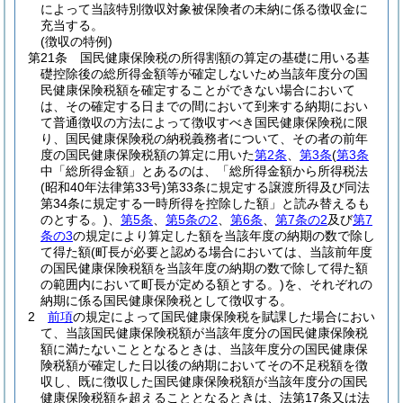
によって当該特別徴収対象被保険者の未納に係る徴収金に
充当する。
(徴収の特例)
第21条
国民健康保険税の所得割額の算定の基礎に用いる基
礎控除後の総所得金額等が確定しないため当該年度分の国
民健康保険税額を確定することができない場合において
は、その確定する日までの間において到来する納期におい
て普通徴収の方法によって徴収すべき国民健康保険税に限
り、国民健康保険税の納税義務者について、その者の前年
度の国民健康保険税額の算定に用いた
第2条
、
第3条
(
第3条
中「総所得金額」とあるのは、「総所得金額から所得税法
(昭和40年法律第33号)
第33条に規定する譲渡所得及び同法
第34条に規定する一時所得を控除した額」と読み替えるも
のとする。)
、
第5条
、
第5条の2
、
第6条
、
第7条の2
及び
第7
条の3
の規定により算定した額を当該年度の納期の数で除し
て得た額
(町長が必要と認める場合においては、当該前年度
の国民健康保険税額を当該年度の納期の数で除して得た額
の範囲内において町長が定める額とする。)
を、それぞれの
納期に係る国民健康保険税として徴収する。
2
前項
の規定によって国民健康保険税を賦課した場合におい
て、当該国民健康保険税額が当該年度分の国民健康保険税
額に満たないこととなるときは、当該年度分の国民健康保
険税額が確定した日以後の納期においてその不足税額を徴
収し、既に徴収した国民健康保険税額が当該年度分の国民
健康保険税額を超えることとなるときは、法第17条又は法