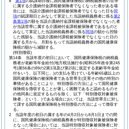
8
第1項
の賦課期日後に国民健康保険税の納税義務者の世帯
に属する介護納付金課税被保険者でなくなった者がある場
合には、当該介護納付金課税被保険者でなくなった日を
同
項
の賦課期日とみなして算定した当該納税義務者に係る
第2
条第1項
の額を当該介護納付金課税被保険者でなくなった者
が当該世帯に属する介護納付金課税被保険者であるものと
みなして算定した当該納税義務者に係る
同項
の額から控除
した残額を、当該介護納付課税被保険者でなくなった日の
属する月から、月割をもって当該納税義務者の国民健康保
険税の額から減額する。
(特別徴収)
第14条
当該年度の初日において、国民健康保険税の納税義
務者が老齢等年金給付
(地方税法施行令
(昭和25年政令第245
号)
第56条の89の2第1項及び第2項に規定する老齢等年金給
付をいう。以下同じ。)
の支払を受けている年齢65歳以上の
国民健康保険の被保険者である世帯主
(災害その他の特別の
事情があることにより、特別徴収の方法によって国民健康
保険税を徴収することが著しく困難であると認めるものそ
の他同条に規定するものを除く。以下「特別徴収対象被保
険者」という。)
である場合においては、当該世帯主に対し
て課する国民健康保険税を特別徴収の方法によって徴収す
る。
2
当該年度の初日の属する年の4月2日から8月1日までの間
に、国民健康保険税の納税義務者が特別徴収対象被保険者
となった場合においては、当該特別徴収対象被保険者に対