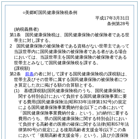
○美郷町国民健康保険税条例
平成17年3月31日
条例第28号
(納税義務者)
第1条
国民健康保険税は、国民健康保険の被保険者である世
帯主に対し課する。
2
国民健康保険の被保険者である資格がない世帯主であって
当該世帯内に国民健康保険の被保険者である者がある場合
においては、当該世帯主を国民健康保険の被保険者である
世帯主とみなして国民健康保険税を課する。
(課税額)
第2条
前条
の者に対して課する国民健康保険税の課税額は、
世帯主及びその世帯に属する国民健康保険の被保険者につ
き算定した次に掲げる額の合算額とする。
(1)
基礎課税額
(国民健康保険税のうち、国民健康保険に
関する特別会計において負担する国民健康保険事業に要
する費用
(国民健康保険法
(昭和33年法律第192号)
の規定
による国民健康保険事業費納付金
(以下この条において
「国民健康保険事業費納付金」という。)
の納付に要する
費用のうち、県の国民健康保険に関する特別会計におい
て負担する高齢者の医療の確保に関する法律
(昭和57年法
律第80号)
の規定による後期高齢者支援金等
(以下この条
において「後期高齢者支援金等」という。)
及び介護保険