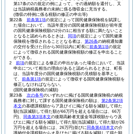
第17条の2の規定の例によって、その過納額を還付し、又
は当該納税義務者の未納に係る徴収金に充当する。
(徴収の特例に係る税額の修正の申出等)
第22条
前条第1項
の規定によって国民健康保険税を賦課し
た場合において、当該年度分の国民健康保険税額が前年度
の国民健康保険税額の2分の1に相当する額に満たないこと
となると認められるときは、
同項
の規定によって国民健康
保険税を徴収されることとなる者は、
第26条
の納税通知書
の交付を受けた日から30日以内に町長に
前条第1項
の規定
によって徴収される国民健康保険税額の修正を申出ること
ができる。
2
前項
の規定による修正の申出があった場合において、当該
申出について相当の理由があると認められるときは、町長
は、当該年度分の国民健康保険税額の見積額を基準とし
て、
前条第1項
の規定によって徴収する国民健康保険税額を
修正しなければならない。
(国民健康保険税の減額)
第23条
次の各号
のいずれかに掲げる国民健康保険税の納税
義務者に対して課する国民健康保険税の額は、
第2条第2項
本文
の基礎課税額からア及びイに掲げる額を減額して得た
額
(当該減額して得た額が66万円を超える場合には、66万
円)
、
同条第3項本文
の後期高齢者支援金等課税額からウ及
びエに掲げる額を減額して得た額
(当該減額して得た額が26
万円を超える場合には、26万円)
並びに
同条第4項本文
の介
護納付金課税額からオ及びカに掲げる額を減額して得た額