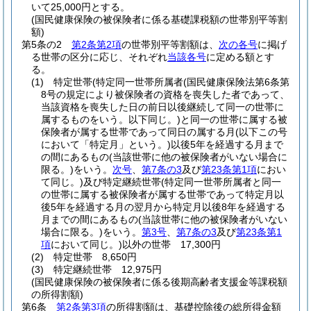
いて25,000円とする。
(国民健康保険の被保険者に係る基礎課税額の世帯別平等割
額)
第5条の2
第2条第2項
の世帯別平等割額は、
次の各号
に掲げ
る世帯の区分に応じ、それぞれ
当該各号
に定める額とす
る。
(1)
特定世帯
(特定同一世帯所属者
(国民健康保険法第6条第
8号の規定により被保険者の資格を喪失した者であって、
当該資格を喪失した日の前日以後継続して同一の世帯に
属するものをいう。以下同じ。)
と同一の世帯に属する被
保険者が属する世帯であって同日の属する月
(以下この号
において「特定月」という。)
以後5年を経過する月まで
の間にあるもの
(当該世帯に他の被保険者がいない場合に
限る。)
をいう。
次号
、
第7条の3
及び
第23条第1項
におい
て同じ。)
及び特定継続世帯
(特定同一世帯所属者と同一
の世帯に属する被保険者が属する世帯であって特定月以
後5年を経過する月の翌月から特定月以後8年を経過する
月までの間にあるもの
(当該世帯に他の被保険者がいない
場合に限る。)
をいう。
第3号
、
第7条の3
及び
第23条第1
項
において同じ。)
以外の世帯 17,300円
(2)
特定世帯 8,650円
(3)
特定継続世帯 12,975円
(国民健康保険の被保険者に係る後期高齢者支援金等課税額
の所得割額)
第6条
第2条第3項
の所得割額は、基礎控除後の総所得金額