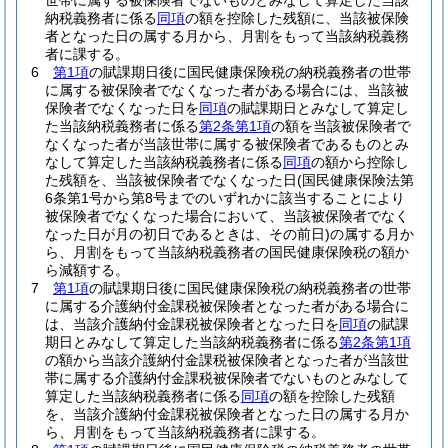
世帯に属する被保険者でないものとみなして算定した当該
納税義務者に係る
同項
の額を控除した残額に、当該被保険
者となった日の属する月から、月割をもって当該納税義務
者に課する。
6
第1項
の賦課期日後に国民健康保険税の納税義務者の世帯
に属する被保険者でなくなった者がある場合には、当該被
保険者でなくなった日を
同項
の賦課期日とみなして算定し
た当該納税義務者に係る
第2条第1項
の額を当該被保険者で
なくなった者が当該世帯に属する被保険者であるものとみ
なして算定した当該納税義務者に係る
同項
の額から控除し
た残額を、当該被保険者でなくなった日
(国民健康保険法第
6条第1号から第8号までのいずれかに該当することにより
被保険者でなくなった場合において、当該被保険者でなく
なった日が月の初日であるときは、その前日)
の属する月か
ら、月割をもって当該納税義務者の国民健康保険税の額か
ら減額する。
7
第1項
の賦課期日後に国民健康保険税の納税義務者の世帯
に属する介護納付金課税被保険者となった者がある場合に
は、当該介護納付金課税被保険者となった日を
同項
の賦課
期日とみなして算定した当該納税義務者に係る
第2条第1項
の額から当該介護納付金課税被保険者となった者が当該世
帯に属する介護納付金課税被保険者でないものとみなして
算定した当該納税義務者に係る
同項
の額を控除した残額
を、当該介護納付金課税被保険者となった日の属する月か
ら、月割をもって当該納税義務者に課する。