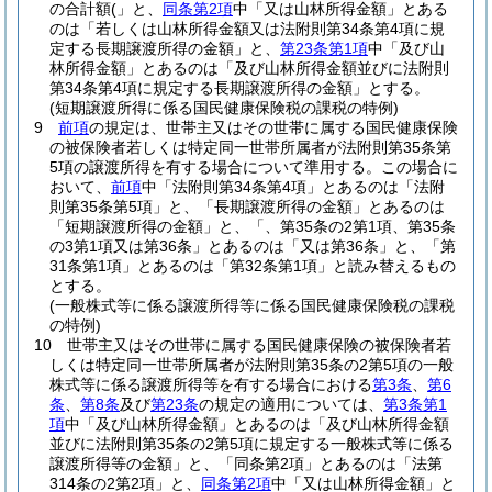
の合計額(」と、
同条第2項
中「又は山林所得金額」とある
のは「若しくは山林所得金額又は法附則第34条第4項に規
定する長期譲渡所得の金額」と、
第23条第1項
中「及び山
林所得金額」とあるのは「及び山林所得金額並びに法附則
第34条第4項に規定する長期譲渡所得の金額」とする。
(短期譲渡所得に係る国民健康保険税の課税の特例)
9
前項
の規定は、世帯主又はその世帯に属する国民健康保険
の被保険者若しくは特定同一世帯所属者が法附則第35条第
5項の譲渡所得を有する場合について準用する。
この場合に
おいて、
前項
中「法附則第34条第4項」とあるのは「法附
則第35条第5項」と、「長期譲渡所得の金額」とあるのは
「短期譲渡所得の金額」と、「、第35条の2第1項、第35条
の3第1項又は第36条」とあるのは「又は第36条」と、「第
31条第1項」とあるのは「第32条第1項」と読み替えるもの
とする。
(一般株式等に係る譲渡所得等に係る国民健康保険税の課税
の特例)
10
世帯主又はその世帯に属する国民健康保険の被保険者若
しくは特定同一世帯所属者が法附則第35条の2第5項の一般
株式等に係る譲渡所得等を有する場合における
第3条
、
第6
条
、
第8条
及び
第23条
の規定の適用については、
第3条第1
項
中「及び山林所得金額」とあるのは「及び山林所得金額
並びに法附則第35条の2第5項に規定する一般株式等に係る
譲渡所得等の金額」と、「同条第2項」とあるのは「法第
314条の2第2項」と、
同条第2項
中「又は山林所得金額」と