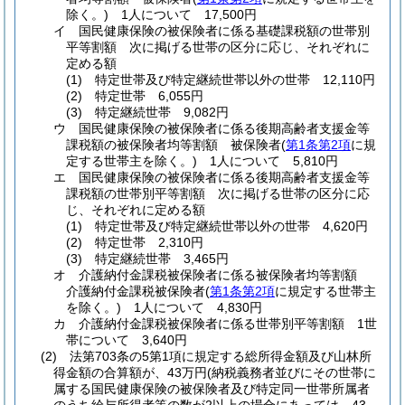
除く。)
1人について 17,500円
イ
国民健康保険の被保険者に係る基礎課税額の世帯別
平等割額 次に掲げる世帯の区分に応じ、それぞれに
定める額
(1)
特定世帯及び特定継続世帯以外の世帯 12,110円
(2)
特定世帯 6,055円
(3)
特定継続世帯 9,082円
ウ
国民健康保険の被保険者に係る後期高齢者支援金等
課税額の被保険者均等割額 被保険者
(
第1条第2項
に規
定する世帯主を除く。)
1人について 5,810円
エ
国民健康保険の被保険者に係る後期高齢者支援金等
課税額の世帯別平等割額 次に掲げる世帯の区分に応
じ、それぞれに定める額
(1)
特定世帯及び特定継続世帯以外の世帯 4,620円
(2)
特定世帯 2,310円
(3)
特定継続世帯 3,465円
オ
介護納付金課税被保険者に係る被保険者均等割額
介護納付金課税被保険者
(
第1条第2項
に規定する世帯主
を除く。)
1人について 4,830円
カ
介護納付金課税被保険者に係る世帯別平等割額 1世
帯について 3,640円
(2)
法第703条の5第1項に規定する総所得金額及び山林所
得金額の合算額が、43万円
(納税義務者並びにその世帯に
属する国民健康保険の被保険者及び特定同一世帯所属者