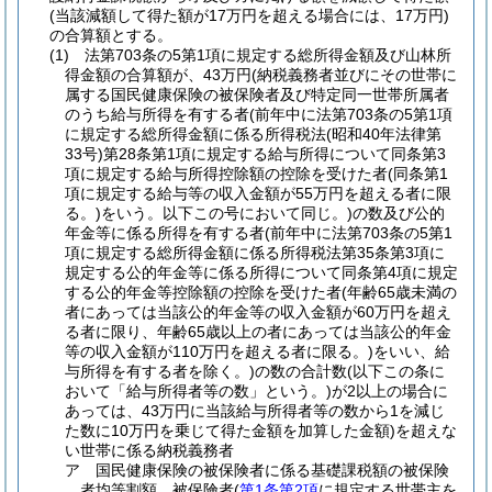
(当該減額して得た額が17万円を超える場合には、17万円)
の合算額とする。
(1)
法第703条の5第1項に規定する総所得金額及び山林所
得金額の合算額が、43万円
(納税義務者並びにその世帯に
属する国民健康保険の被保険者及び特定同一世帯所属者
のうち給与所得を有する者
(前年中に法第703条の5第1項
に規定する総所得金額に係る所得税法
(昭和40年法律第
33号)
第28条第1項に規定する給与所得について同条第3
項に規定する給与所得控除額の控除を受けた者
(同条第1
項に規定する給与等の収入金額が55万円を超える者に限
る。)
をいう。以下この号において同じ。)
の数及び公的
年金等に係る所得を有する者
(前年中に法第703条の5第1
項に規定する総所得金額に係る所得税法第35条第3項に
規定する公的年金等に係る所得について同条第4項に規定
する公的年金等控除額の控除を受けた者
(年齢65歳未満の
者にあっては当該公的年金等の収入金額が60万円を超え
る者に限り、年齢65歳以上の者にあっては当該公的年金
等の収入金額が110万円を超える者に限る。)
をいい、給
与所得を有する者を除く。)
の数の合計数
(以下この条に
おいて「給与所得者等の数」という。)
が2以上の場合に
あっては、43万円に当該給与所得者等の数から1を減じ
た数に10万円を乗じて得た金額を加算した金額)
を超えな
い世帯に係る納税義務者
ア
国民健康保険の被保険者に係る基礎課税額の被保険
者均等割額 被保険者
(
第1条第2項
に規定する世帯主を