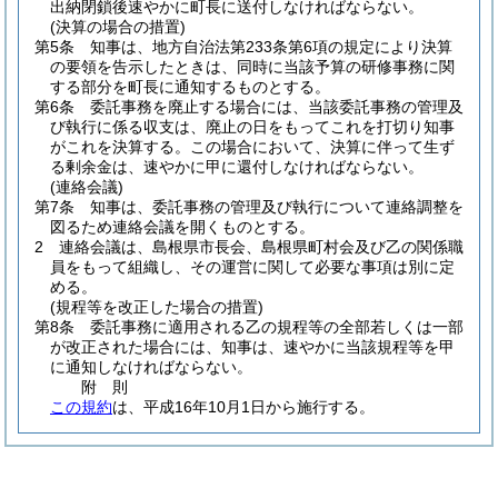
出納閉鎖後速やかに町長に送付しなければならない。
(決算の場合の措置)
第5条
知事は、地方自治法第233条第6項の規定により決算
の要領を告示したときは、同時に当該予算の研修事務に関
する部分を町長に通知するものとする。
第6条
委託事務を廃止する場合には、当該委託事務の管理及
び執行に係る収支は、廃止の日をもってこれを打切り知事
がこれを決算する。
この場合において、決算に伴って生ず
る剰余金は、速やかに甲に還付しなければならない。
(連絡会議)
第7条
知事は、委託事務の管理及び執行について連絡調整を
図るため連絡会議を開くものとする。
2
連絡会議は、島根県市長会、島根県町村会及び乙の関係職
員をもって組織し、その運営に関して必要な事項は別に定
める。
(規程等を改正した場合の措置)
第8条
委託事務に適用される乙の規程等の全部若しくは一部
が改正された場合には、知事は、速やかに当該規程等を甲
に通知しなければならない。
附
則
この規約
は、平成16年10月1日から施行する。