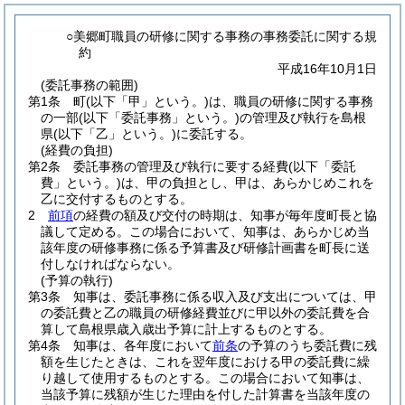
○美郷町職員の研修に関する事務の事務委託に関する規
約
平成16年10月1日
(委託事務の範囲)
第1条
町
(以下「甲」という。)
は、職員の研修に関する事務
の一部
(以下「委託事務」という。)
の管理及び執行を島根
県
(以下「乙」という。)
に委託する。
(経費の負担)
第2条
委託事務の管理及び執行に要する経費
(以下「委託
費」という。)
は、甲の負担とし、甲は、あらかじめこれを
乙に交付するものとする。
2
前項
の経費の額及び交付の時期は、知事が毎年度町長と協
議して定める。
この場合において、知事は、あらかじめ当
該年度の研修事務に係る予算書及び研修計画書を町長に送
付しなければならない。
(予算の執行)
第3条
知事は、委託事務に係る収入及び支出については、甲
の委託費と乙の職員の研修経費並びに甲以外の委託費を合
算して島根県歳入歳出予算に計上するものとする。
第4条
知事は、各年度において
前条
の予算のうち委託費に残
額を生じたときは、これを翌年度における甲の委託費に繰
り越して使用するものとする。
この場合において知事は、
当該予算に残額が生じた理由を付した計算書を当該年度の