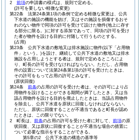
2
前項
の申請書の様式は、規則で定める。
(許可を要しない軽微な変更)
第22条
法第24条第1項の条例で定める軽微な変更は、公共
下水道の施設の機能を妨げ、又はその施設を損傷するおそ
れのない物件で同項の許可を受けて設けた物件
(地上に存す
る部分に限る。)
に対する添加であって、同項の許可を受け
た者が物件を設ける目的に付随して行うものとする。
(占用)
第23条
公共下水道の敷地又は排水施設に物件
(以下「占用物
件」という。)
を設け、継続して公共下水道の敷地又は排水
施設を占用しようとする者は、規則で定めるところによ
り、町長の許可を受けなければならない。
ただし、占用物
件の設置について法第24条第1項の許可を受けたときは、
その許可をもって占用の許可とみなす。
(原状回復)
第24条
前条
の占用の許可を受けた者は、その許可により占
用物件を設けることができる期間が満了したとき、又は当
該占用物件を設ける目的を廃止したときは、当該占用物件
を除去し、公共下水道を原状に回復しなければならない。
ただし、原状に回復することが不適当であると町長が認め
たときは、この限りでない。
2
町長は、
前条
の占用の許可を受けた者に対して、
前項
の原
状回復、又は原状に回復することが不適当な場合の措置に
ついて必要な指示をすることができる。
第5章の2
公共下水道の構造の基準等