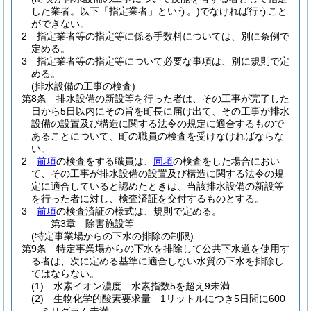
した業者。以下「指定業者」という。)
でなければ行うこと
ができない。
2
指定業者等の指定等に係る手数料については、別に条例で
定める。
3
指定業者等の指定等について必要な事項は、別に規則で定
める。
(排水設備の工事の検査)
第8条
排水設備の新設等を行った者は、その工事が完了した
日から5日以内にその旨を町長に届け出て、その工事が排水
設備の設置及び構造に関する法令の規定に適合するもので
あることについて、町の職員の検査を受けなければならな
い。
2
前項
の検査をする職員は、
同項
の検査をした場合におい
て、その工事が排水設備の設置及び構造に関する法令の規
定に適合していると認めたときは、当該排水設備の新設等
を行った者に対し、検査済証を交付するものとする。
3
前項
の検査済証の様式は、規則で定める。
第3章
除害施設等
(特定事業場からの下水の排除の制限)
第9条
特定事業場からの下水を排除して公共下水道を使用す
る者は、次に定める基準に適合しない水質の下水を排除し
てはならない。
(1)
水素イオン濃度 水素指数5を超え9未満
(2)
生物化学的酸素要求量 1リットルにつき5日間に600