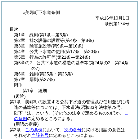
○美郷町下水道条例
平成16年10月1日
条例第174号
目次
第1章
総則
(第1条―第3条)
第2章
排水設備の設置等
(第4条―第8条)
第3章
除害施設等
(第9条―第16条)
第4章
公共下水道の使用
(第17条―第20条)
第5章
行為の許可等
(第21条―第24条)
第5章の2
公共下水道の構造の基準等
(第24条の2―第24条
の7)
第6章
雑則
(第25条・第26条)
第7章
罰則
(第27条)
附則
第1章
総則
(趣旨)
第1条
美郷町の設置する公共下水道の管理及び使用並びに構
造の基準等については、下水道法
(昭和33年法律第79号。
以下「法」という。)
その他の法令で定めるもののほか、
こ
の条例
の定めるところによる。
(用語の定義)
第2条
この条例
において、
次の各号
に掲げる用語の意義は、
それぞれ
当該各号
に定めるところによる。