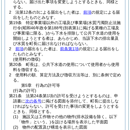
らない。
届け出た事項を変更しようとするときも、同様と
する。
2
法第12条の3による届出をした者は、
前項
の規定による届
出をしたものとみなす。
第19条
特定事業場以外の工場及び事業場
(水質汚濁防止法施
行令
(昭和46年政令第188号)
別表第1に掲げる業種の工場及
び事業場に限る。)
から下水を排除して公共下水道の使用を
開始しようとする者は、あらかじめ、当該下水の排出量及
び水質を町長に届け出なければならない。
2
前項
の届出をした者は、
前条第1項
の規定による届出をし
たものとみなす。
(使用料の徴収)
第20条
町長は、公共下水道の使用について使用者から使用
料を徴収する。
2
使用料の額、算定方法及び徴収方法等は、別に条例で定め
る。
第5章
行為の許可等
(行為の許可)
第21条
法第24条第1項の許可を受けようとするものは、申
請書に
次の各号
に掲げる図面を添付して、町長に提出しな
ければならない。
許可を受けた事項の変更をしようとする
ときも、同様とする。
(1)
施設又は工作物その他の物件
(排水設備を除く。以下
「物件」という。)
を設ける場所を表示した平面図
(2)
物件の配置及び構造を表示した図面