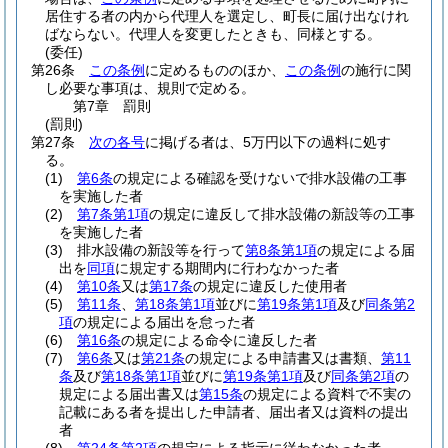
居住する者の内から代理人を選定し、町長に届け出なけれ
ばならない。
代理人を変更したときも、同様とする。
(委任)
第26条
この条例
に定めるもののほか、
この条例
の施行に関
し必要な事項は、規則で定める。
第7章
罰則
(罰則)
第27条
次の各号
に掲げる者は、5万円以下の過料に処す
る。
(1)
第6条
の規定による確認を受けないで排水設備の工事
を実施した者
(2)
第7条第1項
の規定に違反して排水設備の新設等の工事
を実施した者
(3)
排水設備の新設等を行って
第8条第1項
の規定による届
出を
同項
に規定する期間内に行わなかった者
(4)
第10条
又は
第17条
の規定に違反した使用者
(5)
第11条
、
第18条第1項
並びに
第19条第1項
及び
同条第2
項
の規定による届出を怠った者
(6)
第16条
の規定による命令に違反した者
(7)
第6条
又は
第21条
の規定による申請書又は書類、
第11
条
及び
第18条第1項
並びに
第19条第1項
及び
同条第2項
の
規定による届出書又は
第15条
の規定による資料で不実の
記載にある者を提出した申請者、届出者又は資料の提出
者