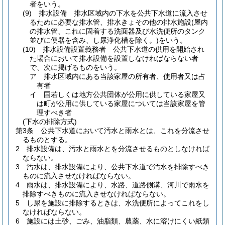
者をいう。
(9)
排水設備 排水区域内の下水を公共下水道に流入させ
るために必要な排水管、排水きょその他の排水施設
(屋内
の排水管、これに固着する洗面器及び水洗便所のタンク
並びに便器を含み、し尿浄化槽を除く。)
をいう。
(10)
排水設備設置義務者 公共下水道の供用を開始され
た場合において排水設備を設置しなければならない者
で、次に掲げるものをいう。
ア
排水区域内にある当該家屋の所有者、使用者又は占
有者
イ
国若しくは地方公共団体が公用に供している家屋又
は町が公用に供している家屋については当該家屋を管
理すべき者
(下水の排除方式)
第3条
公共下水道において汚水と雨水とは、これを分流させ
るものとする。
2
排水設備は、汚水と雨水とを分流させるものとしなければ
ならない。
3
汚水は、排水設備により、公共下水道で汚水を排除すべき
ものに流入させなければならない。
4
雨水は、排水設備により、水路、道路側溝、河川で雨水を
排除すべきものに流入させなければならない。
5
し尿を施設に排除するときは、水洗便所によってこれをし
なければならない。
6
施設には土砂、ごみ、油脂類、農薬、水に溶けにくい紙類