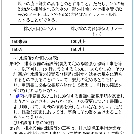
以上の流下能力のあるものとすること。
ただし、1つの建
設物から排除される汚水の一部を排除すべき排水管で延
長が3メートル以下のものの内径は75ミリメートル以上
とすることができる。
排水人口
(単位人)
排水管の内径
(単位ミリメー
トル)
150未満
100以上
150以上
150以上
(排水設備の計画の確認)
第6条
排水設備の新設等
(規則で定める軽微な修繕工事を除
く。以下同じ。)
を行おうとするものは、あらかじめ、その
計画が排水設備の設置及び構造に関する法令の規定に適合
するものであることについて、規則の定めるところによ
り、申請書に必要な書類を添付して提出し、町長の確認を
受けなければならない。
2
前項
の申請書及びこれに添付する書類の記載事項を変更し
ようとするときも、あらかじめ、その変更について書面に
より届け出て、町長の確認を受けなければならない。
ただ
し、軽微な変更にあっては、事前にその旨を届け出ること
をもって足りる。
(排水設備工事の実施)
第7条
排水設備の新設等の工事は、排水設備工事指定業者
(町長が排水設備の工事について技能を有する者として指定