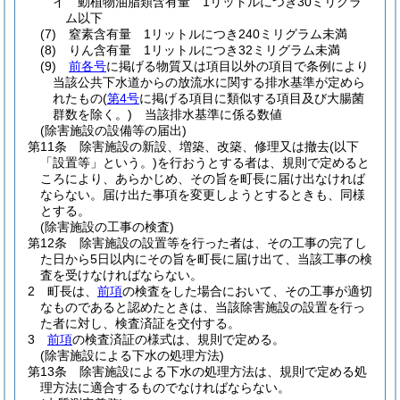
イ
動植物油脂類含有量 1リットルにつき30ミリグラ
ム以下
(7)
窒素含有量 1リットルにつき240ミリグラム未満
(8)
りん含有量 1リットルにつき32ミリグラム未満
(9)
前各号
に掲げる物質又は項目以外の項目で条例により
当該公共下水道からの放流水に関する排水基準が定めら
れたもの
(
第4号
に掲げる項目に類似する項目及び大腸菌
群数を除く。)
当該排水基準に係る数値
(除害施設の設備等の届出)
第11条
除害施設の新設、増築、改築、修理又は撤去
(以下
「設置等」という。)
を行おうとする者は、規則で定めると
ころにより、あらかじめ、その旨を町長に届け出なければ
ならない。
届け出た事項を変更しようとするときも、同様
とする。
(除害施設の工事の検査)
第12条
除害施設の設置等を行った者は、その工事の完了し
た日から5日以内にその旨を町長に届け出て、当該工事の検
査を受けなければならない。
2
町長は、
前項
の検査をした場合において、その工事が適切
なものであると認めたときは、当該除害施設の設置を行っ
た者に対し、検査済証を交付する。
3
前項
の検査済証の様式は、規則で定める。
(除害施設による下水の処理方法)
第13条
除害施設による下水の処理方法は、規則で定める処
理方法に適合するものでなければならない。