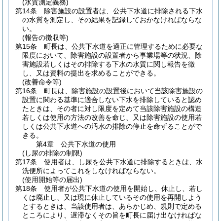
(水質測定義務)
第14条
除害施設の設置者は、公共下水道に排除される下水
の水質を測定し、その結果を記録しておかなければならな
い。
(報告の徴収等)
第15条
町長は、公共下水道を適正に管理するために必要な
限度において、除害施設の設置者から事業場等の状況、除
害施設若しくはその排除する下水の水質に関し報告を徴
し、又は資料の提出を求めることができる。
(改善命令等)
第16条
町長は、除害施設の設置後において当該除害施設の
設置に関わる基準に適合しない下水を排除していると認め
たときは、その者に対し限度を定めて当該除害施設の構造
若しくは使用の方法の改善を命じ、又は除害施設の使用若
しくは公共下水道への汚水の排除の停止を命ずることがで
きる。
第4章
公共下水道の使用
(し尿の排除の制限)
第17条
使用者は、し尿を公共下水道に排除するときは、水
洗便所によってこれをしなければならない。
(使用開始等の届出)
第18条
使用者が公共下水道の使用を開始し、休止し、若し
くは廃止し、又は現に休止しているその使用を再開しよう
とするときは、当該使用者は、あらかじめ、規則で定める
ところにより、遅滞なくその旨を町長に届け出なければな