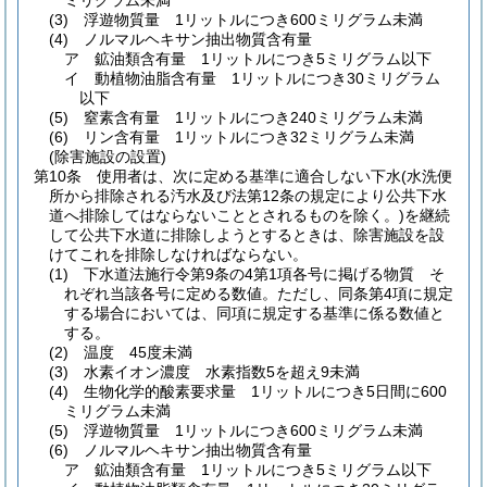
ミリグラム未満
(3)
浮遊物質量 1リットルにつき600ミリグラム未満
(4)
ノルマルヘキサン抽出物質含有量
ア
鉱油類含有量 1リットルにつき5ミリグラム以下
イ
動植物油脂含有量 1リットルにつき30ミリグラム
以下
(5)
窒素含有量 1リットルにつき240ミリグラム未満
(6)
リン含有量 1リットルにつき32ミリグラム未満
(除害施設の設置)
第10条
使用者は、次に定める基準に適合しない下水
(水洗便
所から排除される汚水及び法第12条の規定により公共下水
道へ排除してはならないこととされるものを除く。)
を継続
して公共下水道に排除しようとするときは、除害施設を設
けてこれを排除しなければならない。
(1)
下水道法施行令第9条の4第1項各号に掲げる物質 そ
れぞれ当該各号に定める数値。
ただし、同条第4項に規定
する場合においては、同項に規定する基準に係る数値と
する。
(2)
温度 45度未満
(3)
水素イオン濃度 水素指数5を超え9未満
(4)
生物化学的酸素要求量 1リットルにつき5日間に600
ミリグラム未満
(5)
浮遊物質量 1リットルにつき600ミリグラム未満
(6)
ノルマルヘキサン抽出物質含有量
ア
鉱油類含有量 1リットルにつき5ミリグラム以下