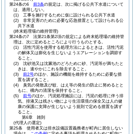
第24条の6
前3条
の規定は、次に掲げる公共下水道について
は、適用しない。
(1)
工事を施行するために仮に設けられる公共下水道
(2)
非常災害のために必要な応急措置として設けられる公
共下水道
(終末処理場の維持管理)
第24条の7
法第21条第2項の規定による終末処理場の維持管
理は、次に定めるところにより行うものとする。
(1)
活性汚泥を使用する処理方法によるときは、活性汚泥
の解体又は膨化を生じないようエアレーションを調節す
ること。
(2)
沈砂池又は沈澱池のどろために砂、汚泥等が満ちたと
きは、速やかにこれを除去すること。
(3)
前2号
のほか、施設の機能を維持するために必要な措
置を講ずること。
(4)
臭気の発散及び蚊、はえ等の発生の防止に努めるとと
もに、構内の清潔を保持すること。
(5)
前号
のほか、汚泥処理施設には、汚泥の処理に伴う排
気、排液又は残さい物により生活環境の保全又は人の健
康の保護に支障が生じないよう規則で定める措置を講ず
ること。
第6章
雑則
(代理人の選定)
第25条
使用者又は排水設備設置義務者が町内に居住しない
場合は、
この条例
に定める事項を処理させるために町内に