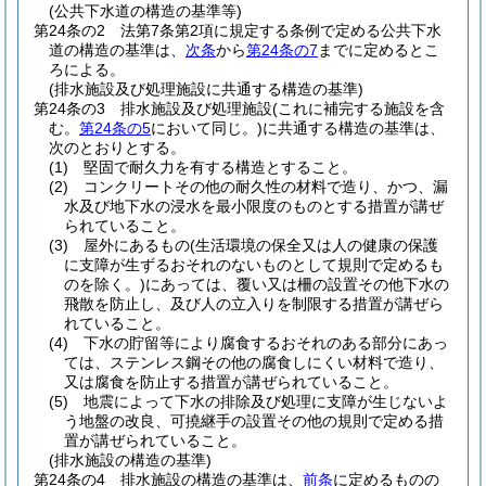
(公共下水道の構造の基準等)
第24条の2
法第7条第2項に規定する条例で定める公共下水
道の構造の基準は、
次条
から
第24条の7
までに定めるとこ
ろによる。
(排水施設及び処理施設に共通する構造の基準)
第24条の3
排水施設及び処理施設
(これに補完する施設を含
む。
第24条の5
において同じ。)
に共通する構造の基準は、
次のとおりとする。
(1)
堅固で耐久力を有する構造とすること。
(2)
コンクリートその他の耐久性の材料で造り、かつ、漏
水及び地下水の浸水を最小限度のものとする措置が講ぜ
られていること。
(3)
屋外にあるもの
(生活環境の保全又は人の健康の保護
に支障が生ずるおそれのないものとして規則で定めるも
のを除く。)
にあっては、覆い又は柵の設置その他下水の
飛散を防止し、及び人の立入りを制限する措置が講ぜら
れていること。
(4)
下水の貯留等により腐食するおそれのある部分にあっ
ては、ステンレス鋼その他の腐食しにくい材料で造り、
又は腐食を防止する措置が講ぜられていること。
(5)
地震によって下水の排除及び処理に支障が生じないよ
う地盤の改良、可撓継手の設置その他の規則で定める措
置が講ぜられていること。
(排水施設の構造の基準)
第24条の4
排水施設の構造の基準は、
前条
に定めるものの