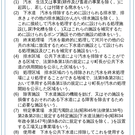
(1)
汚水 生活又は事業
(耕作及び畜産の事業を除く。)
に
起因し、若しくは付随する廃水をいう。
(2)
下水道 汚水を排除するために設けられる排水管、排
水きょその他の排水施設
(かんがい排水施設を除く。)
、
これに接続して汚水を処理するために設けられる処理施
設
(し尿浄化槽を除く。)
又はこれらの施設を補完するた
めに設けられるポンプ施設その他の施設の総体をいう。
(3)
終末処理場 汚水を最終的に処理して河川その他の公
共の水域に放流するために下水道の施設として設けられ
る処理施設及びこれを補完する施設をいう。
(4)
排水区域 公共下水道により汚水を排除することがで
きる区域で、法第9条第1項の規定により町長が公共下水
道の供用開始を公示した区域をいう。
(5)
処理区域 排水区域のうち排除された汚水を終末処理
場により処理することができる地域で、法第9条第2項に
おいて準用する同条第1項の規定により町長が汚水の処理
開始を公示した区域をいう。
(6)
除害施設 下水道施設の機能を妨げ、又はその施設を
損傷するおそれのある下水道による障害を除去するため
に必要な施設をいう。
(7)
特定事業場 水質汚濁防止法
(昭和45年法律第138号)
第2条第2項に規定する特定施設
(下水道法施行令
(昭和34
年政令第147号)
第9条の2に規定する施設を除く。)
を設置
する工場又は事業場をいう。
(8)
使用者 下水を公共下水道に排除してこれを使用する