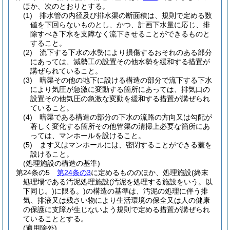
ほか、次のとおりとする。
(1)
排水管の内径及び排水渠の断面積は、規則で定める数
値を下回らないものとし、かつ、計画下水量に応じ、排
除すべき下水を支障なく流下させることができるものと
すること。
(2)
流下する下水の水勢により損傷するおそれのある部分
にあっては、減勢工の設置その他水勢を緩和する措置が
講ぜられていること。
(3)
暗渠その他の地下に設ける構造の部分で流下する下水
により気圧が急激に変動する箇所にあっては、排気口の
設置その他気圧の急激な変動を緩和する措置が講ぜられ
ていること。
(4)
暗渠である構造の部分の下水の流路の方向又は勾配が
著しく変化する箇所その他管渠の清掃上必要な箇所にあ
っては、マンホールを設けること。
(5)
ます又はマンホールには、密閉することができる蓋を
設けること。
(処理施設の構造の基準)
第24条の5
第24条の3
に定めるもののほか、処理施設
(終末
処理場である汚泥処理施設
(汚泥を処理する施設をいう。以
下同じ。)
に限る。)
の構造の基準は、汚泥の処理に伴う排
気、排液又は残さい物により生活環境の保全又は人の健康
の保護に支障が生じないよう規則で定める措置が講ぜられ
ていることとする。
(適用除外)