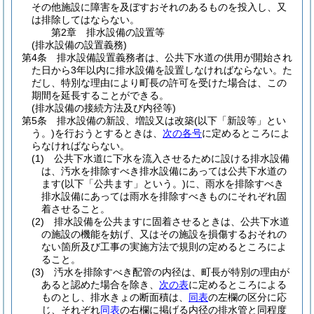
その他施設に障害を及ぼすおそれのあるものを投入し、又
は排除してはならない。
第2章
排水設備の設置等
(排水設備の設置義務)
第4条
排水設備設置義務者は、公共下水道の供用が開始され
た日から3年以内に排水設備を設置しなければならない。
た
だし、特別な理由により町長の許可を受けた場合は、この
期間を延長することができる。
(排水設備の接続方法及び内径等)
第5条
排水設備の新設、増設又は改築
(以下「新設等」とい
う。)
を行おうとするときは、
次の各号
に定めるところによ
らなければならない。
(1)
公共下水道に下水を流入させるために設ける排水設備
は、汚水を排除すべき排水設備にあっては公共下水道の
ます
(以下「公共ます」という。)
に、雨水を排除すべき
排水設備にあっては雨水を排除すべきものにそれぞれ固
着させること。
(2)
排水設備を公共ますに固着させるときは、公共下水道
の施設の機能を妨げ、又はその施設を損傷するおそれの
ない箇所及び工事の実施方法で規則の定めるところによ
ること。
(3)
汚水を排除すべき配管の内径は、町長が特別の理由が
あると認めた場合を除き、
次の表
に定めるところによる
ものとし、排水きょの断面積は、
同表
の左欄の区分に応
じ、それぞれ
同表
の右欄に掲げる内径の排水管と同程度