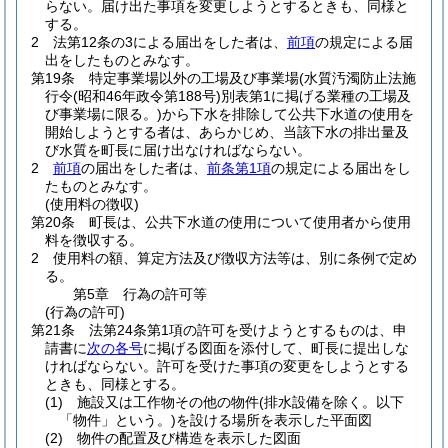
らない。
届け出た事項を変更しようとするときも、同様と
する。
2
法第12条の3による届出をした者は、
前項
の規定による届
出をしたものとみなす。
第19条
特定事業場以外の工場及び事業場
(水質汚濁防止法施
行令
(昭和46年政令第188号)
別表第1に掲げる業種の工場及
び事業場に限る。)
から下水を排除して公共下水道の使用を
開始しようとする者は、あらかじめ、当該下水の排出量及
び水質を町長に届け出なければならない。
2
前項
の届出をした者は、
前条第1項
の規定による届出をし
たものとみなす。
(使用料の徴収)
第20条
町長は、公共下水道の使用について使用者から使用
料を徴収する。
2
使用料の額、算定方法及び徴収方法等は、別に条例で定め
る。
第5章
行為の許可等
(行為の許可)
第21条
法第24条第1項の許可を受けようとするものは、申
請書に
次の各号
に掲げる図面を添付して、町長に提出しな
ければならない。
許可を受けた事項の変更をしようとする
ときも、同様とする。
(1)
施設又は工作物その他の物件
(排水設備を除く。以下
「物件」という。)
を設ける場所を表示した平面図
(2)
物件の配置及び構造を表示した図面