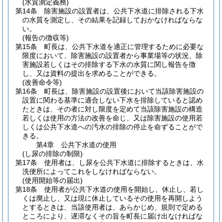
(水質測定義務)
第14条
除害施設の設置者は、公共下水道に排除される下水
の水質を測定し、その結果を記録しておかなければならな
い。
(報告の徴収等)
第15条
町長は、公共下水道を適正に管理するために必要な
限度において、除害施設の設置者から事業場等の状況、除
害施設若しくはその排除する下水の水質に関し報告を徴
し、又は資料の提出を求めることができる。
(改善命令等)
第16条
町長は、除害施設の設置後において当該除害施設の
設置に関わる基準に適合しない下水を排除していると認め
たときは、その者に対し限度を定めて当該除害施設の構造
若しくは使用の方法の改善を命じ、又は除害施設の使用若
しくは公共下水道への汚水の排除の停止を命ずることがで
きる。
第4章
公共下水道の使用
(し尿の排除の制限)
第17条
使用者は、し尿を公共下水道に排除するときは、水
洗便所によってこれをしなければならない。
(使用開始等の届出)
第18条
使用者が公共下水道の使用を開始し、休止し、若し
くは廃止し、又は現に休止しているその使用を再開しよう
とするときは、当該使用者は、あらかじめ、規則で定める
ところにより、遅滞なくその旨を町長に届け出なければな