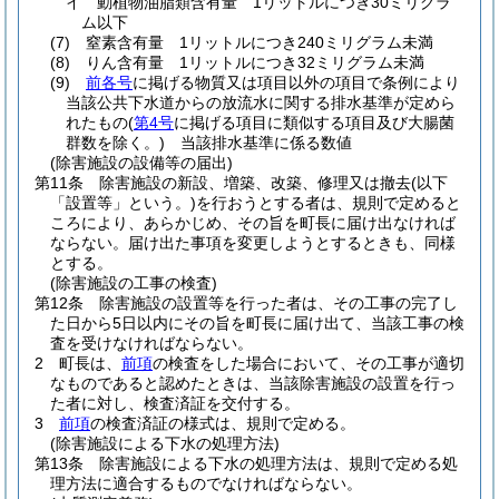
イ
動植物油脂類含有量 1リットルにつき30ミリグラ
ム以下
(7)
窒素含有量 1リットルにつき240ミリグラム未満
(8)
りん含有量 1リットルにつき32ミリグラム未満
(9)
前各号
に掲げる物質又は項目以外の項目で条例により
当該公共下水道からの放流水に関する排水基準が定めら
れたもの
(
第4号
に掲げる項目に類似する項目及び大腸菌
群数を除く。)
当該排水基準に係る数値
(除害施設の設備等の届出)
第11条
除害施設の新設、増築、改築、修理又は撤去
(以下
「設置等」という。)
を行おうとする者は、規則で定めると
ころにより、あらかじめ、その旨を町長に届け出なければ
ならない。
届け出た事項を変更しようとするときも、同様
とする。
(除害施設の工事の検査)
第12条
除害施設の設置等を行った者は、その工事の完了し
た日から5日以内にその旨を町長に届け出て、当該工事の検
査を受けなければならない。
2
町長は、
前項
の検査をした場合において、その工事が適切
なものであると認めたときは、当該除害施設の設置を行っ
た者に対し、検査済証を交付する。
3
前項
の検査済証の様式は、規則で定める。
(除害施設による下水の処理方法)
第13条
除害施設による下水の処理方法は、規則で定める処
理方法に適合するものでなければならない。