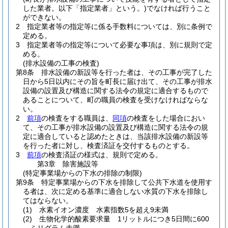
した業者。以下「指定業者」という。)
でなければ行うこと
ができない。
2
指定業者等の指定等に係る手数料については、別に条例で
定める。
3
指定業者等の指定等について必要な事項は、別に規則で定
める。
(排水設備の工事の検査)
第8条
排水設備の新設等を行った者は、その工事が完了した
日から5日以内にその旨を町長に届け出て、その工事が排水
設備の設置及び構造に関する法令の規定に適合するもので
あることについて、町の職員の検査を受けなければならな
い。
2
前項
の検査をする職員は、
同項
の検査をした場合におい
て、その工事が排水設備の設置及び構造に関する法令の規
定に適合していると認めたときは、当該排水設備の新設等
を行った者に対し、検査済証を交付するものとする。
3
前項
の検査済証の様式は、規則で定める。
第3章
除害施設等
(特定事業場からの下水の排除の制限)
第9条
特定事業場からの下水を排除して公共下水道を使用す
る者は、次に定める基準に適合しない水質の下水を排除し
てはならない。
(1)
水素イオン濃度 水素指数5を超え9未満
(2)
生物化学的酸素要求量 1リットルにつき5日間に600