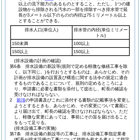
以上の流下能力のあるものとすること。
ただし、1つの建
設物から排除される汚水の一部を排除すべき排水管で延
長が3メートル以下のものの内径は75ミリメートル以上
とすることができる。
排水人口
(単位人)
排水管の内径
(単位ミリメー
トル)
150未満
100以上
150以上
150以上
(排水設備の計画の確認)
第6条
排水設備の新設等
(規則で定める軽微な修繕工事を除
く。以下同じ。)
を行おうとするものは、あらかじめ、その
計画が排水設備の設置及び構造に関する法令の規定に適合
するものであることについて、規則の定めるところによ
り、申請書に必要な書類を添付して提出し、町長の確認を
受けなければならない。
2
前項
の申請書及びこれに添付する書類の記載事項を変更し
ようとするときも、あらかじめ、その変更について書面に
より届け出て、町長の確認を受けなければならない。
ただ
し、軽微な変更にあっては、事前にその旨を届け出ること
をもって足りる。
(排水設備工事の実施)
第7条
排水設備の新設等の工事は、排水設備工事指定業者
(町長が排水設備の工事について技能を有する者として指定