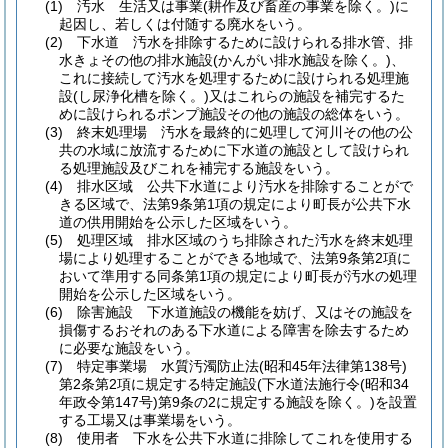
(1)
汚水 生活又は事業
(耕作及び畜産の事業を除く。)
に
起因し、若しくは付随する廃水をいう。
(2)
下水道 汚水を排除するために設けられる排水管、排
水きょその他の排水施設
(かんがい排水施設を除く。)
、
これに接続して汚水を処理するために設けられる処理施
設
(し尿浄化槽を除く。)
又はこれらの施設を補完するた
めに設けられるポンプ施設その他の施設の総体をいう。
(3)
終末処理場 汚水を最終的に処理して河川その他の公
共の水域に放流するために下水道の施設として設けられ
る処理施設及びこれを補完する施設をいう。
(4)
排水区域 公共下水道により汚水を排除することがで
きる区域で、法第9条第1項の規定により町長が公共下水
道の供用開始を公示した区域をいう。
(5)
処理区域 排水区域のうち排除された汚水を終末処理
場により処理することができる地域で、法第9条第2項に
おいて準用する同条第1項の規定により町長が汚水の処理
開始を公示した区域をいう。
(6)
除害施設 下水道施設の機能を妨げ、又はその施設を
損傷するおそれのある下水道による障害を除去するため
に必要な施設をいう。
(7)
特定事業場 水質汚濁防止法
(昭和45年法律第138号)
第2条第2項に規定する特定施設
(下水道法施行令
(昭和34
年政令第147号)
第9条の2に規定する施設を除く。)
を設置
する工場又は事業場をいう。
(8)
使用者 下水を公共下水道に排除してこれを使用する