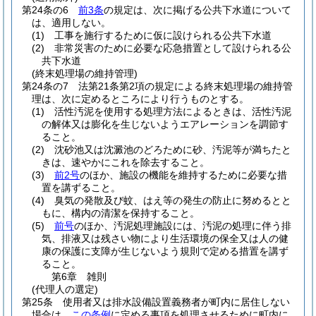
第24条の6
前3条
の規定は、次に掲げる公共下水道について
は、適用しない。
(1)
工事を施行するために仮に設けられる公共下水道
(2)
非常災害のために必要な応急措置として設けられる公
共下水道
(終末処理場の維持管理)
第24条の7
法第21条第2項の規定による終末処理場の維持管
理は、次に定めるところにより行うものとする。
(1)
活性汚泥を使用する処理方法によるときは、活性汚泥
の解体又は膨化を生じないようエアレーションを調節す
ること。
(2)
沈砂池又は沈澱池のどろために砂、汚泥等が満ちたと
きは、速やかにこれを除去すること。
(3)
前2号
のほか、施設の機能を維持するために必要な措
置を講ずること。
(4)
臭気の発散及び蚊、はえ等の発生の防止に努めるとと
もに、構内の清潔を保持すること。
(5)
前号
のほか、汚泥処理施設には、汚泥の処理に伴う排
気、排液又は残さい物により生活環境の保全又は人の健
康の保護に支障が生じないよう規則で定める措置を講ず
ること。
第6章
雑則
(代理人の選定)
第25条
使用者又は排水設備設置義務者が町内に居住しない
場合は、
この条例
に定める事項を処理させるために町内に