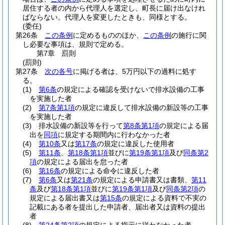
居住する者の内から代理人を選定し、町長に届け出なけれ
ばならない。
代理人を変更したときも、同様とする。
(委任)
第26条
この条例
に定めるもののほか、
この条例
の施行に関
し必要な事項は、規則で定める。
第7章
罰則
(罰則)
第27条
次の各号
に掲げる者は、5万円以下の過料に処す
る。
(1)
第6条
の規定による確認を受けないで排水設備の工事
を実施した者
(2)
第7条第1項
の規定に違反して排水設備の新設等の工事
を実施した者
(3)
排水設備の新設等を行って
第8条第1項
の規定による届
出を
同項
に規定する期間内に行わなかった者
(4)
第10条
又は
第17条
の規定に違反した使用者
(5)
第11条
、
第18条第1項
並びに
第19条第1項
及び
同条第2
項
の規定による届出を怠った者
(6)
第16条
の規定による命令に違反した者
(7)
第6条
又は
第21条
の規定による申請書又は書類、
第11
条
及び
第18条第1項
並びに
第19条第1項
及び
同条第2項
の
規定による届出書又は
第15条
の規定による資料で不実の
記載にある者を提出した申請者、届出者又は資料の提出
者