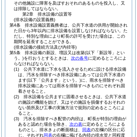
その他施設に障害を及ぼすおそれのあるものを投入し、又
は排除してはならない。
第2章
排水設備の設置等
(排水設備の設置義務)
第4条
排水設備設置義務者は、公共下水道の供用が開始され
た日から3年以内に排水設備を設置しなければならない。
た
だし、特別な理由により町長の許可を受けた場合は、この
期間を延長することができる。
(排水設備の接続方法及び内径等)
第5条
排水設備の新設、増設又は改築
(以下「新設等」とい
う。)
を行おうとするときは、
次の各号
に定めるところによ
らなければならない。
(1)
公共下水道に下水を流入させるために設ける排水設備
は、汚水を排除すべき排水設備にあっては公共下水道の
ます
(以下「公共ます」という。)
に、雨水を排除すべき
排水設備にあっては雨水を排除すべきものにそれぞれ固
着させること。
(2)
排水設備を公共ますに固着させるときは、公共下水道
の施設の機能を妨げ、又はその施設を損傷するおそれの
ない箇所及び工事の実施方法で規則の定めるところによ
ること。
(3)
汚水を排除すべき配管の内径は、町長が特別の理由が
あると認めた場合を除き、
次の表
に定めるところによる
ものとし、排水きょの断面積は、
同表
の左欄の区分に応
じ、それぞれ
同表
の右欄に掲げる内径の排水管と同程度