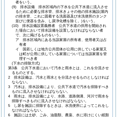
者をいう。
(9)
排水設備 排水区域内の下水を公共下水道に流入させ
るために必要な排水管、排水きょその他の排水施設
(屋内
の排水管、これに固着する洗面器及び水洗便所のタンク
並びに便器を含み、し尿浄化槽を除く。)
をいう。
(10)
排水設備設置義務者 公共下水道の供用を開始され
た場合において排水設備を設置しなければならない者
で、次に掲げるものをいう。
ア
排水区域内にある当該家屋の所有者、使用者又は占
有者
イ
国若しくは地方公共団体が公用に供している家屋又
は町が公用に供している家屋については当該家屋を管
理すべき者
(下水の排除方式)
第3条
公共下水道において汚水と雨水とは、これを分流させ
るものとする。
2
排水設備は、汚水と雨水とを分流させるものとしなければ
ならない。
3
汚水は、排水設備により、公共下水道で汚水を排除すべき
ものに流入させなければならない。
4
雨水は、排水設備により、水路、道路側溝、河川で雨水を
排除すべきものに流入させなければならない。
5
し尿を施設に排除するときは、水洗便所によってこれをし
なければならない。
6
施設には土砂、ごみ、油脂類、農薬、水に溶けにくい紙類