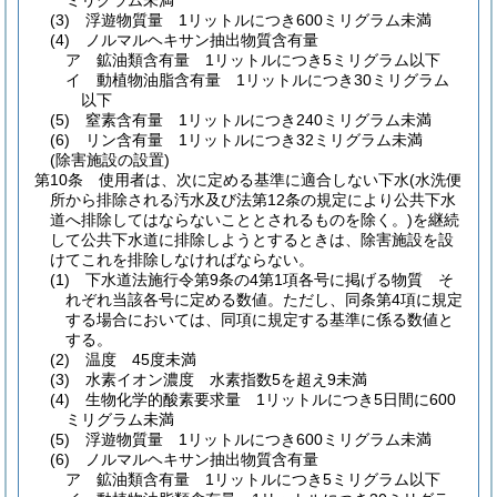
ミリグラム未満
(3)
浮遊物質量 1リットルにつき600ミリグラム未満
(4)
ノルマルヘキサン抽出物質含有量
ア
鉱油類含有量 1リットルにつき5ミリグラム以下
イ
動植物油脂含有量 1リットルにつき30ミリグラム
以下
(5)
窒素含有量 1リットルにつき240ミリグラム未満
(6)
リン含有量 1リットルにつき32ミリグラム未満
(除害施設の設置)
第10条
使用者は、次に定める基準に適合しない下水
(水洗便
所から排除される汚水及び法第12条の規定により公共下水
道へ排除してはならないこととされるものを除く。)
を継続
して公共下水道に排除しようとするときは、除害施設を設
けてこれを排除しなければならない。
(1)
下水道法施行令第9条の4第1項各号に掲げる物質 そ
れぞれ当該各号に定める数値。
ただし、同条第4項に規定
する場合においては、同項に規定する基準に係る数値と
する。
(2)
温度 45度未満
(3)
水素イオン濃度 水素指数5を超え9未満
(4)
生物化学的酸素要求量 1リットルにつき5日間に600
ミリグラム未満
(5)
浮遊物質量 1リットルにつき600ミリグラム未満
(6)
ノルマルヘキサン抽出物質含有量
ア
鉱油類含有量 1リットルにつき5ミリグラム以下