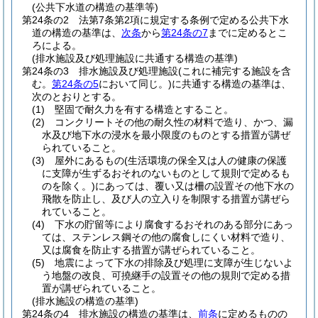
(公共下水道の構造の基準等)
第24条の2
法第7条第2項に規定する条例で定める公共下水
道の構造の基準は、
次条
から
第24条の7
までに定めるとこ
ろによる。
(排水施設及び処理施設に共通する構造の基準)
第24条の3
排水施設及び処理施設
(これに補完する施設を含
む。
第24条の5
において同じ。)
に共通する構造の基準は、
次のとおりとする。
(1)
堅固で耐久力を有する構造とすること。
(2)
コンクリートその他の耐久性の材料で造り、かつ、漏
水及び地下水の浸水を最小限度のものとする措置が講ぜ
られていること。
(3)
屋外にあるもの
(生活環境の保全又は人の健康の保護
に支障が生ずるおそれのないものとして規則で定めるも
のを除く。)
にあっては、覆い又は柵の設置その他下水の
飛散を防止し、及び人の立入りを制限する措置が講ぜら
れていること。
(4)
下水の貯留等により腐食するおそれのある部分にあっ
ては、ステンレス鋼その他の腐食しにくい材料で造り、
又は腐食を防止する措置が講ぜられていること。
(5)
地震によって下水の排除及び処理に支障が生じないよ
う地盤の改良、可撓継手の設置その他の規則で定める措
置が講ぜられていること。
(排水施設の構造の基準)
第24条の4
排水施設の構造の基準は、
前条
に定めるものの