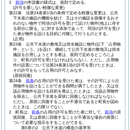
2
前項
の申請書の様式は、規則で定める。
(許可を要しない軽微な変更)
第22条
法第24条第1項の条例で定める軽微な変更は、公共
下水道の施設の機能を妨げ、又はその施設を損傷するおそ
れのない物件で同項の許可を受けて設けた物件
(地上に存す
る部分に限る。)
に対する添加であって、同項の許可を受け
た者が物件を設ける目的に付随して行うものとする。
(占用)
第23条
公共下水道の敷地又は排水施設に物件
(以下「占用物
件」という。)
を設け、継続して公共下水道の敷地又は排水
施設を占用しようとする者は、規則で定めるところによ
り、町長の許可を受けなければならない。
ただし、占用物
件の設置について法第24条第1項の許可を受けたときは、
その許可をもって占用の許可とみなす。
(原状回復)
第24条
前条
の占用の許可を受けた者は、その許可により占
用物件を設けることができる期間が満了したとき、又は当
該占用物件を設ける目的を廃止したときは、当該占用物件
を除去し、公共下水道を原状に回復しなければならない。
ただし、原状に回復することが不適当であると町長が認め
たときは、この限りでない。
2
町長は、
前条
の占用の許可を受けた者に対して、
前項
の原
状回復、又は原状に回復することが不適当な場合の措置に
ついて必要な指示をすることができる。
第5章の2
公共下水道の構造の基準等