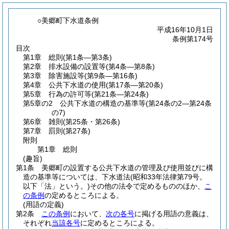
○美郷町下水道条例
平成16年10月1日
条例第174号
目次
第1章
総則
(第1条―第3条)
第2章
排水設備の設置等
(第4条―第8条)
第3章
除害施設等
(第9条―第16条)
第4章
公共下水道の使用
(第17条―第20条)
第5章
行為の許可等
(第21条―第24条)
第5章の2
公共下水道の構造の基準等
(第24条の2―第24条
の7)
第6章
雑則
(第25条・第26条)
第7章
罰則
(第27条)
附則
第1章
総則
(趣旨)
第1条
美郷町の設置する公共下水道の管理及び使用並びに構
造の基準等については、下水道法
(昭和33年法律第79号。
以下「法」という。)
その他の法令で定めるもののほか、
こ
の条例
の定めるところによる。
(用語の定義)
第2条
この条例
において、
次の各号
に掲げる用語の意義は、
それぞれ
当該各号
に定めるところによる。