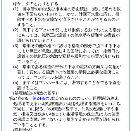
ほか、次のとおりとする。
(1)
排水管の内径及び排水渠の断面積は、規則で定める数
値を下回らないものとし、かつ、計画下水量に応じ、排
除すべき下水を支障なく流下させることができるものと
すること。
(2)
流下する下水の水勢により損傷するおそれのある部分
にあっては、減勢工の設置その他水勢を緩和する措置が
講ぜられていること。
(3)
暗渠その他の地下に設ける構造の部分で流下する下水
により気圧が急激に変動する箇所にあっては、排気口の
設置その他気圧の急激な変動を緩和する措置が講ぜられ
ていること。
(4)
暗渠である構造の部分の下水の流路の方向又は勾配が
著しく変化する箇所その他管渠の清掃上必要な箇所にあ
っては、マンホールを設けること。
(5)
ます又はマンホールには、密閉することができる蓋を
設けること。
(処理施設の構造の基準)
第24条の5
第24条の3
に定めるもののほか、処理施設
(終末
処理場である汚泥処理施設
(汚泥を処理する施設をいう。以
下同じ。)
に限る。)
の構造の基準は、汚泥の処理に伴う排
気、排液又は残さい物により生活環境の保全又は人の健康
の保護に支障が生じないよう規則で定める措置が講ぜられ
ていることとする。
(適用除外)