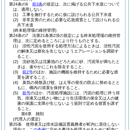
第24条の6
前3条
の規定は、次に掲げる公共下水道について
は、適用しない。
(1)
工事を施行するために仮に設けられる公共下水道
(2)
非常災害のために必要な応急措置として設けられる公
共下水道
(終末処理場の維持管理)
第24条の7
法第21条第2項の規定による終末処理場の維持管
理は、次に定めるところにより行うものとする。
(1)
活性汚泥を使用する処理方法によるときは、活性汚泥
の解体又は膨化を生じないようエアレーションを調節す
ること。
(2)
沈砂池又は沈澱池のどろために砂、汚泥等が満ちたと
きは、速やかにこれを除去すること。
(3)
前2号
のほか、施設の機能を維持するために必要な措
置を講ずること。
(4)
臭気の発散及び蚊、はえ等の発生の防止に努めるとと
もに、構内の清潔を保持すること。
(5)
前号
のほか、汚泥処理施設には、汚泥の処理に伴う排
気、排液又は残さい物により生活環境の保全又は人の健
康の保護に支障が生じないよう規則で定める措置を講ず
ること。
第6章
雑則
(代理人の選定)
第25条
使用者又は排水設備設置義務者が町内に居住しない
場合は、
この条例
に定める事項を処理させるために町内に