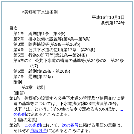
○美郷町下水道条例
平成16年10月1日
条例第174号
目次
第1章
総則
(第1条―第3条)
第2章
排水設備の設置等
(第4条―第8条)
第3章
除害施設等
(第9条―第16条)
第4章
公共下水道の使用
(第17条―第20条)
第5章
行為の許可等
(第21条―第24条)
第5章の2
公共下水道の構造の基準等
(第24条の2―第24条
の7)
第6章
雑則
(第25条・第26条)
第7章
罰則
(第27条)
附則
第1章
総則
(趣旨)
第1条
美郷町の設置する公共下水道の管理及び使用並びに構
造の基準等については、下水道法
(昭和33年法律第79号。
以下「法」という。)
その他の法令で定めるもののほか、
こ
の条例
の定めるところによる。
(用語の定義)
第2条
この条例
において、
次の各号
に掲げる用語の意義は、
それぞれ
当該各号
に定めるところによる。