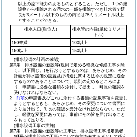
以上の流下能力のあるものとすること。
ただし、1つの建
設物から排除される汚水の一部を排除すべき排水管で延
長が3メートル以下のものの内径は75ミリメートル以上
とすることができる。
排水人口
(単位人)
排水管の内径
(単位ミリメー
トル)
150未満
100以上
150以上
150以上
(排水設備の計画の確認)
第6条
排水設備の新設等
(規則で定める軽微な修繕工事を除
く。以下同じ。)
を行おうとするものは、あらかじめ、その
計画が排水設備の設置及び構造に関する法令の規定に適合
するものであることについて、規則の定めるところによ
り、申請書に必要な書類を添付して提出し、町長の確認を
受けなければならない。
2
前項
の申請書及びこれに添付する書類の記載事項を変更し
ようとするときも、あらかじめ、その変更について書面に
より届け出て、町長の確認を受けなければならない。
ただ
し、軽微な変更にあっては、事前にその旨を届け出ること
をもって足りる。
(排水設備工事の実施)
第7条
排水設備の新設等の工事は、排水設備工事指定業者
(町長が排水設備の工事について技能を有する者として指定