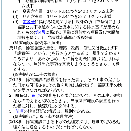
イ
動植物油脂類含有量 1リットルにつき30ミリグラ
ム以下
(7)
窒素含有量 1リットルにつき240ミリグラム未満
(8)
りん含有量 1リットルにつき32ミリグラム未満
(9)
前各号
に掲げる物質又は項目以外の項目で条例により
当該公共下水道からの放流水に関する排水基準が定めら
れたもの
(
第4号
に掲げる項目に類似する項目及び大腸菌
群数を除く。)
当該排水基準に係る数値
(除害施設の設備等の届出)
第11条
除害施設の新設、増築、改築、修理又は撤去
(以下
「設置等」という。)
を行おうとする者は、規則で定めると
ころにより、あらかじめ、その旨を町長に届け出なければ
ならない。
届け出た事項を変更しようとするときも、同様
とする。
(除害施設の工事の検査)
第12条
除害施設の設置等を行った者は、その工事の完了し
た日から5日以内にその旨を町長に届け出て、当該工事の検
査を受けなければならない。
2
町長は、
前項
の検査をした場合において、その工事が適切
なものであると認めたときは、当該除害施設の設置を行っ
た者に対し、検査済証を交付する。
3
前項
の検査済証の様式は、規則で定める。
(除害施設による下水の処理方法)
第13条
除害施設による下水の処理方法は、規則で定める処
理方法に適合するものでなければならない。