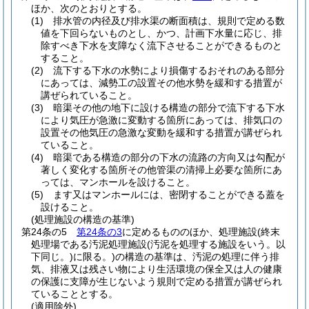
ほか、次のとおりとする。
(1)
排水管の内径及び排水渠の断面積は、規則で定める数
値を下回らないものとし、かつ、計画下水量に応じ、排
除すべき下水を支障なく流下させることができるものと
すること。
(2)
流下する下水の水勢により損傷するおそれのある部分
にあっては、減勢工の設置その他水勢を緩和する措置が
講ぜられていること。
(3)
暗渠その他の地下に設ける構造の部分で流下する下水
により気圧が急激に変動する箇所にあっては、排気口の
設置その他気圧の急激な変動を緩和する措置が講ぜられ
ていること。
(4)
暗渠である構造の部分の下水の流路の方向又は勾配が
著しく変化する箇所その他管渠の清掃上必要な箇所にあ
っては、マンホールを設けること。
(5)
ます又はマンホールには、密閉することができる蓋を
設けること。
(処理施設の構造の基準)
第24条の5
第24条の3
に定めるもののほか、処理施設
(終末
処理場である汚泥処理施設
(汚泥を処理する施設をいう。以
下同じ。)
に限る。)
の構造の基準は、汚泥の処理に伴う排
気、排液又は残さい物により生活環境の保全又は人の健康
の保護に支障が生じないよう規則で定める措置が講ぜられ
ていることとする。
(適用除外)