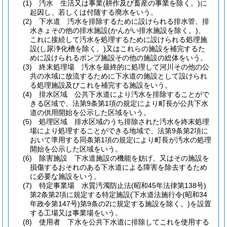
(1)
汚水 生活又は事業
(耕作及び畜産の事業を除く。)
に
起因し、若しくは付随する廃水をいう。
(2)
下水道 汚水を排除するために設けられる排水管、排
水きょその他の排水施設
(かんがい排水施設を除く。)
、
これに接続して汚水を処理するために設けられる処理施
設
(し尿浄化槽を除く。)
又はこれらの施設を補完するた
めに設けられるポンプ施設その他の施設の総体をいう。
(3)
終末処理場 汚水を最終的に処理して河川その他の公
共の水域に放流するために下水道の施設として設けられ
る処理施設及びこれを補完する施設をいう。
(4)
排水区域 公共下水道により汚水を排除することがで
きる区域で、法第9条第1項の規定により町長が公共下水
道の供用開始を公示した区域をいう。
(5)
処理区域 排水区域のうち排除された汚水を終末処理
場により処理することができる地域で、法第9条第2項に
おいて準用する同条第1項の規定により町長が汚水の処理
開始を公示した区域をいう。
(6)
除害施設 下水道施設の機能を妨げ、又はその施設を
損傷するおそれのある下水道による障害を除去するため
に必要な施設をいう。
(7)
特定事業場 水質汚濁防止法
(昭和45年法律第138号)
第2条第2項に規定する特定施設
(下水道法施行令
(昭和34
年政令第147号)
第9条の2に規定する施設を除く。)
を設置
する工場又は事業場をいう。
(8)
使用者 下水を公共下水道に排除してこれを使用する