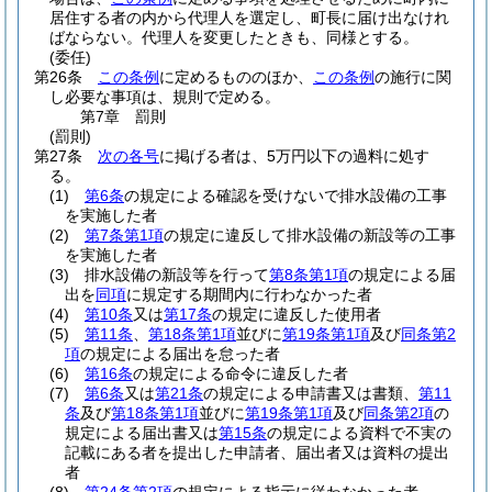
居住する者の内から代理人を選定し、町長に届け出なけれ
ばならない。
代理人を変更したときも、同様とする。
(委任)
第26条
この条例
に定めるもののほか、
この条例
の施行に関
し必要な事項は、規則で定める。
第7章
罰則
(罰則)
第27条
次の各号
に掲げる者は、5万円以下の過料に処す
る。
(1)
第6条
の規定による確認を受けないで排水設備の工事
を実施した者
(2)
第7条第1項
の規定に違反して排水設備の新設等の工事
を実施した者
(3)
排水設備の新設等を行って
第8条第1項
の規定による届
出を
同項
に規定する期間内に行わなかった者
(4)
第10条
又は
第17条
の規定に違反した使用者
(5)
第11条
、
第18条第1項
並びに
第19条第1項
及び
同条第2
項
の規定による届出を怠った者
(6)
第16条
の規定による命令に違反した者
(7)
第6条
又は
第21条
の規定による申請書又は書類、
第11
条
及び
第18条第1項
並びに
第19条第1項
及び
同条第2項
の
規定による届出書又は
第15条
の規定による資料で不実の
記載にある者を提出した申請者、届出者又は資料の提出
者