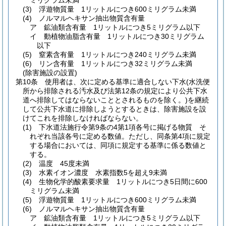
ミリグラム未満
(3)
浮遊物質量 1リットルにつき600ミリグラム未満
(4)
ノルマルヘキサン抽出物質含有量
ア
鉱油類含有量 1リットルにつき5ミリグラム以下
イ
動植物油脂含有量 1リットルにつき30ミリグラム
以下
(5)
窒素含有量 1リットルにつき240ミリグラム未満
(6)
リン含有量 1リットルにつき32ミリグラム未満
(除害施設の設置)
第10条
使用者は、次に定める基準に適合しない下水
(水洗便
所から排除される汚水及び法第12条の規定により公共下水
道へ排除してはならないこととされるものを除く。)
を継続
して公共下水道に排除しようとするときは、除害施設を設
けてこれを排除しなければならない。
(1)
下水道法施行令第9条の4第1項各号に掲げる物質 そ
れぞれ当該各号に定める数値。
ただし、同条第4項に規定
する場合においては、同項に規定する基準に係る数値と
する。
(2)
温度 45度未満
(3)
水素イオン濃度 水素指数5を超え9未満
(4)
生物化学的酸素要求量 1リットルにつき5日間に600
ミリグラム未満
(5)
浮遊物質量 1リットルにつき600ミリグラム未満
(6)
ノルマルヘキサン抽出物質含有量
ア
鉱油類含有量 1リットルにつき5ミリグラム以下