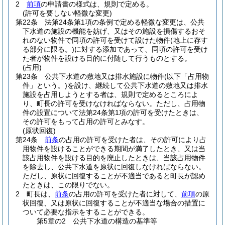
2
前項
の申請書の様式は、規則で定める。
(許可を要しない軽微な変更)
第22条
法第24条第1項の条例で定める軽微な変更は、公共
下水道の施設の機能を妨げ、又はその施設を損傷するおそ
れのない物件で同項の許可を受けて設けた物件
(地上に存す
る部分に限る。)
に対する添加であって、同項の許可を受け
た者が物件を設ける目的に付随して行うものとする。
(占用)
第23条
公共下水道の敷地又は排水施設に物件
(以下「占用物
件」という。)
を設け、継続して公共下水道の敷地又は排水
施設を占用しようとする者は、規則で定めるところによ
り、町長の許可を受けなければならない。
ただし、占用物
件の設置について法第24条第1項の許可を受けたときは、
その許可をもって占用の許可とみなす。
(原状回復)
第24条
前条
の占用の許可を受けた者は、その許可により占
用物件を設けることができる期間が満了したとき、又は当
該占用物件を設ける目的を廃止したときは、当該占用物件
を除去し、公共下水道を原状に回復しなければならない。
ただし、原状に回復することが不適当であると町長が認め
たときは、この限りでない。
2
町長は、
前条
の占用の許可を受けた者に対して、
前項
の原
状回復、又は原状に回復することが不適当な場合の措置に
ついて必要な指示をすることができる。
第5章の2
公共下水道の構造の基準等