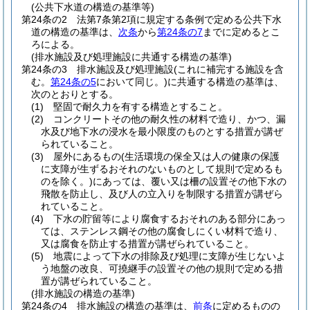
(公共下水道の構造の基準等)
第24条の2
法第7条第2項に規定する条例で定める公共下水
道の構造の基準は、
次条
から
第24条の7
までに定めるとこ
ろによる。
(排水施設及び処理施設に共通する構造の基準)
第24条の3
排水施設及び処理施設
(これに補完する施設を含
む。
第24条の5
において同じ。)
に共通する構造の基準は、
次のとおりとする。
(1)
堅固で耐久力を有する構造とすること。
(2)
コンクリートその他の耐久性の材料で造り、かつ、漏
水及び地下水の浸水を最小限度のものとする措置が講ぜ
られていること。
(3)
屋外にあるもの
(生活環境の保全又は人の健康の保護
に支障が生ずるおそれのないものとして規則で定めるも
のを除く。)
にあっては、覆い又は柵の設置その他下水の
飛散を防止し、及び人の立入りを制限する措置が講ぜら
れていること。
(4)
下水の貯留等により腐食するおそれのある部分にあっ
ては、ステンレス鋼その他の腐食しにくい材料で造り、
又は腐食を防止する措置が講ぜられていること。
(5)
地震によって下水の排除及び処理に支障が生じないよ
う地盤の改良、可撓継手の設置その他の規則で定める措
置が講ぜられていること。
(排水施設の構造の基準)
第24条の4
排水施設の構造の基準は、
前条
に定めるものの