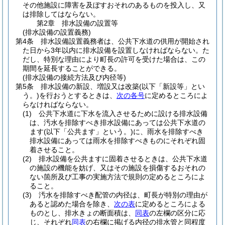
その他施設に障害を及ぼすおそれのあるものを投入し、又
は排除してはならない。
第2章
排水設備の設置等
(排水設備の設置義務)
第4条
排水設備設置義務者は、公共下水道の供用が開始され
た日から3年以内に排水設備を設置しなければならない。
た
だし、特別な理由により町長の許可を受けた場合は、この
期間を延長することができる。
(排水設備の接続方法及び内径等)
第5条
排水設備の新設、増設又は改築
(以下「新設等」とい
う。)
を行おうとするときは、
次の各号
に定めるところによ
らなければならない。
(1)
公共下水道に下水を流入させるために設ける排水設備
は、汚水を排除すべき排水設備にあっては公共下水道の
ます
(以下「公共ます」という。)
に、雨水を排除すべき
排水設備にあっては雨水を排除すべきものにそれぞれ固
着させること。
(2)
排水設備を公共ますに固着させるときは、公共下水道
の施設の機能を妨げ、又はその施設を損傷するおそれの
ない箇所及び工事の実施方法で規則の定めるところによ
ること。
(3)
汚水を排除すべき配管の内径は、町長が特別の理由が
あると認めた場合を除き、
次の表
に定めるところによる
ものとし、排水きょの断面積は、
同表
の左欄の区分に応
じ、それぞれ
同表
の右欄に掲げる内径の排水管と同程度