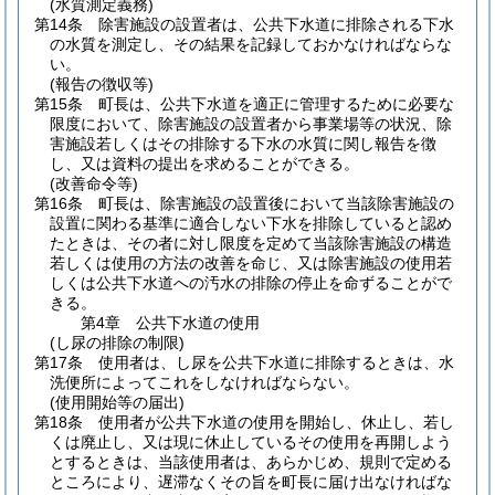
(水質測定義務)
第14条
除害施設の設置者は、公共下水道に排除される下水
の水質を測定し、その結果を記録しておかなければならな
い。
(報告の徴収等)
第15条
町長は、公共下水道を適正に管理するために必要な
限度において、除害施設の設置者から事業場等の状況、除
害施設若しくはその排除する下水の水質に関し報告を徴
し、又は資料の提出を求めることができる。
(改善命令等)
第16条
町長は、除害施設の設置後において当該除害施設の
設置に関わる基準に適合しない下水を排除していると認め
たときは、その者に対し限度を定めて当該除害施設の構造
若しくは使用の方法の改善を命じ、又は除害施設の使用若
しくは公共下水道への汚水の排除の停止を命ずることがで
きる。
第4章
公共下水道の使用
(し尿の排除の制限)
第17条
使用者は、し尿を公共下水道に排除するときは、水
洗便所によってこれをしなければならない。
(使用開始等の届出)
第18条
使用者が公共下水道の使用を開始し、休止し、若し
くは廃止し、又は現に休止しているその使用を再開しよう
とするときは、当該使用者は、あらかじめ、規則で定める
ところにより、遅滞なくその旨を町長に届け出なければな