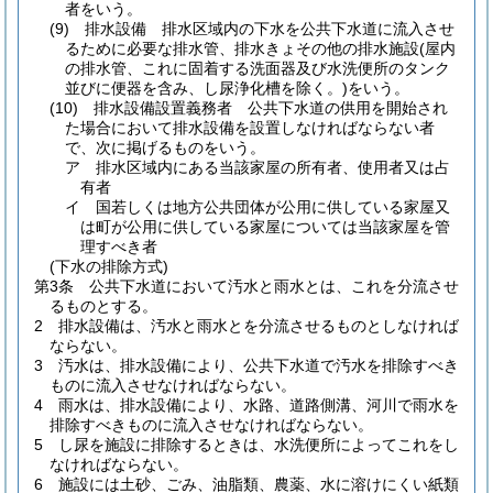
者をいう。
(9)
排水設備 排水区域内の下水を公共下水道に流入させ
るために必要な排水管、排水きょその他の排水施設
(屋内
の排水管、これに固着する洗面器及び水洗便所のタンク
並びに便器を含み、し尿浄化槽を除く。)
をいう。
(10)
排水設備設置義務者 公共下水道の供用を開始され
た場合において排水設備を設置しなければならない者
で、次に掲げるものをいう。
ア
排水区域内にある当該家屋の所有者、使用者又は占
有者
イ
国若しくは地方公共団体が公用に供している家屋又
は町が公用に供している家屋については当該家屋を管
理すべき者
(下水の排除方式)
第3条
公共下水道において汚水と雨水とは、これを分流させ
るものとする。
2
排水設備は、汚水と雨水とを分流させるものとしなければ
ならない。
3
汚水は、排水設備により、公共下水道で汚水を排除すべき
ものに流入させなければならない。
4
雨水は、排水設備により、水路、道路側溝、河川で雨水を
排除すべきものに流入させなければならない。
5
し尿を施設に排除するときは、水洗便所によってこれをし
なければならない。
6
施設には土砂、ごみ、油脂類、農薬、水に溶けにくい紙類