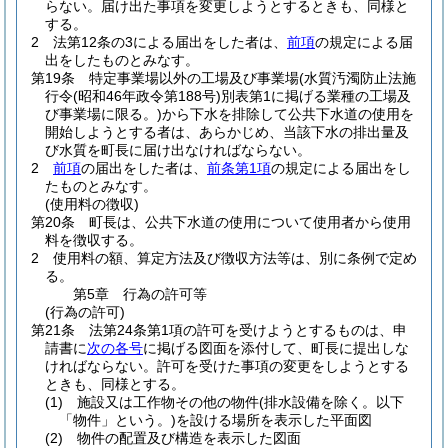
らない。
届け出た事項を変更しようとするときも、同様と
する。
2
法第12条の3による届出をした者は、
前項
の規定による届
出をしたものとみなす。
第19条
特定事業場以外の工場及び事業場
(水質汚濁防止法施
行令
(昭和46年政令第188号)
別表第1に掲げる業種の工場及
び事業場に限る。)
から下水を排除して公共下水道の使用を
開始しようとする者は、あらかじめ、当該下水の排出量及
び水質を町長に届け出なければならない。
2
前項
の届出をした者は、
前条第1項
の規定による届出をし
たものとみなす。
(使用料の徴収)
第20条
町長は、公共下水道の使用について使用者から使用
料を徴収する。
2
使用料の額、算定方法及び徴収方法等は、別に条例で定め
る。
第5章
行為の許可等
(行為の許可)
第21条
法第24条第1項の許可を受けようとするものは、申
請書に
次の各号
に掲げる図面を添付して、町長に提出しな
ければならない。
許可を受けた事項の変更をしようとする
ときも、同様とする。
(1)
施設又は工作物その他の物件
(排水設備を除く。以下
「物件」という。)
を設ける場所を表示した平面図
(2)
物件の配置及び構造を表示した図面