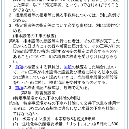
した業者。以下「指定業者」という。)
でなければ行うこと
ができない。
2
指定業者等の指定等に係る手数料については、別に条例で
定める。
3
指定業者等の指定等について必要な事項は、別に規則で定
める。
(排水設備の工事の検査)
第8条
排水設備の新設等を行った者は、その工事が完了した
日から5日以内にその旨を町長に届け出て、その工事が排水
設備の設置及び構造に関する法令の規定に適合するもので
あることについて、町の職員の検査を受けなければならな
い。
2
前項
の検査をする職員は、
同項
の検査をした場合におい
て、その工事が排水設備の設置及び構造に関する法令の規
定に適合していると認めたときは、当該排水設備の新設等
を行った者に対し、検査済証を交付するものとする。
3
前項
の検査済証の様式は、規則で定める。
第3章
除害施設等
(特定事業場からの下水の排除の制限)
第9条
特定事業場からの下水を排除して公共下水道を使用す
る者は、次に定める基準に適合しない水質の下水を排除し
てはならない。
(1)
水素イオン濃度 水素指数5を超え9未満
(2)
生物化学的酸素要求量 1リットルにつき5日間に600