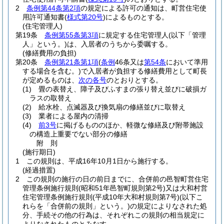
2
条例第44条第2項
の規定による許可の通知は、町営住宅使
用許可通知書
(
様式第20号
)
によるものとする。
(住宅管理人)
第19条
条例第55条第3項
に規定する住宅管理人
(以下「管理
人」という。)
は、入居者のうちから委嘱する。
(修繕費用の負担)
第20条
条例第21条第1項
(
条例
46条又は
第54条
において準用
する場合を含む。)
で入居者が負担する修繕費用として町長
が定めるものは、
次の各号
のとおりとする。
(1)
畳の表替え、障子及びふすまの張り替え並びに破損ガ
ラスの取替え
(2)
給水栓、点滅器及び換気扇の修繕並びに取替え
(3)
業者による屋内の清掃
(4)
前3号
に掲げるもののほか、軽微な修繕及び附帯施設
の構造上重要でない部分の修繕
附
則
(施行期日)
1
この規則は、平成16年10月1日から施行する。
(経過措置)
2
この規則の施行の日の前日までに、合併前の邑智町営住宅
管理条例施行規則
(昭和51年邑智町規則第2号)
又は大和村営
住宅管理条例施行規則
(平成10年大和村規則第7号)
(以下こ
れらを「合併前の規則」という。)
の規定によりなされた処
分、手続その他の行為は、それぞれこの規則の相当規定に