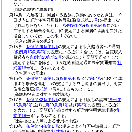
ない。
(同居の親族の異動届)
第14条
入居者は、同居する親族に異動のあったときは、10
日以内に町営住宅同居親族異動届
(
様式第15号
)
を提出しな
ければならない。
ただし、
条例第12条
(
条例第54条
におい
て準用する場合を含む。)
の規定による同居の承認を受けた
場合については、この限りでない。
(収入の超過者の認定)
第15条
条例第29条第1項
の規定による収入超過者への通知
(
条例第15条第3項
の規定による通知を含む。)
は、当該収入
超過者を
条例第29条第2項
の規定により高額所得者として
認定する場合を除き、収入超過者認定通知兼家賃通知書
(
様
式第16号
)
によるものとする。
(立ち退きの届出)
第16条
条例第41条第1項
(
条例第46条
又は
第54条
において準
用する場合を含む。)
の規定による立ち退きの届出は、町営
住宅立退届
(
様式第17号
)
によるものとする。
(高額所得者に対する明渡請求)
第17条
条例第32条第1項
の規定による明渡しの請求
(
条例第
15条第3項
並びに
第29条第1項
及び
第2項
の規定による通知
を含む。)
は、高額所得者に対する町営住宅明渡請求書
(
様
式第18号
)
によるものとする。
(社会福祉法人等による使用の手続)
第18条
条例第44条第1項
の規定による許可申請書は、町営
住宅使用許可申請書
(
様式第19号
)
のとおりとする。