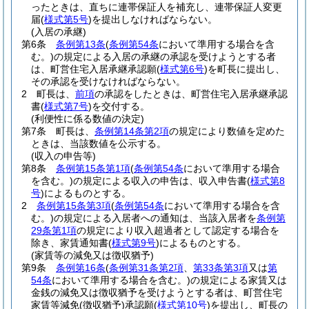
ったときは、直ちに連帯保証人を補充し、連帯保証人変更
届
(
様式第5号
)
を提出しなければならない。
(入居の承継)
第6条
条例第13条
(
条例第54条
において準用する場合を含
む。)
の規定による入居の承継の承認を受けようとする者
は、町営住宅入居承継承認願
(
様式第6号
)
を町長に提出し、
その承認を受けなければならない。
2
町長は、
前項
の承認をしたときは、町営住宅入居承継承認
書
(
様式第7号
)
を交付する。
(利便性に係る数値の決定)
第7条
町長は、
条例第14条第2項
の規定により数値を定めた
ときは、当該数値を公示する。
(収入の申告等)
第8条
条例第15条第1項
(
条例第54条
において準用する場合
を含む。)
の規定による収入の申告は、収入申告書
(
様式第8
号
)
によるものとする。
2
条例第15条第3項
(
条例第54条
において準用する場合を含
む。)
の規定による入居者への通知は、当該入居者を
条例第
29条第1項
の規定により収入超過者として認定する場合を
除き、家賃通知書
(
様式第9号
)
によるものとする。
(家賃等の減免又は徴収猶予)
第9条
条例第16条
(
条例第31条第2項
、
第33条第3項
又は
第
54条
において準用する場合を含む。)
の規定による家賃又は
金銭の減免又は徴収猶予を受けようとする者は、町営住宅
家賃等減免
(徴収猶予)
承認願
(
様式第10号
)
を提出し、町長の