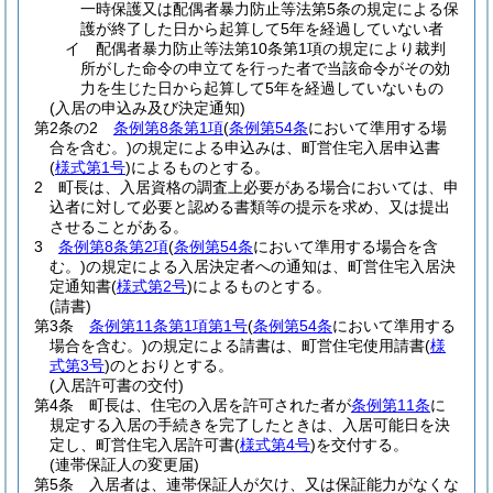
一時保護又は配偶者暴力防止等法第5条の規定による保
護が終了した日から起算して5年を経過していない者
イ
配偶者暴力防止等法第10条第1項の規定により裁判
所がした命令の申立てを行った者で当該命令がその効
力を生じた日から起算して5年を経過していないもの
(入居の申込み及び決定通知)
第2条の2
条例第8条第1項
(
条例第54条
において準用する場
合を含む。)
の規定による申込みは、町営住宅入居申込書
(
様式第1号
)
によるものとする。
2
町長は、入居資格の調査上必要がある場合においては、申
込者に対して必要と認める書類等の提示を求め、又は提出
させることがある。
3
条例第8条第2項
(
条例第54条
において準用する場合を含
む。)
の規定による入居決定者への通知は、町営住宅入居決
定通知書
(
様式第2号
)
によるものとする。
(請書)
第3条
条例第11条第1項第1号
(
条例第54条
において準用する
場合を含む。)
の規定による請書は、町営住宅使用請書
(
様
式第3号
)
のとおりとする。
(入居許可書の交付)
第4条
町長は、住宅の入居を許可された者が
条例第11条
に
規定する入居の手続きを完了したときは、入居可能日を決
定し、町営住宅入居許可書
(
様式第4号
)
を交付する。
(連帯保証人の変更届)
第5条
入居者は、連帯保証人が欠け、又は保証能力がなくな