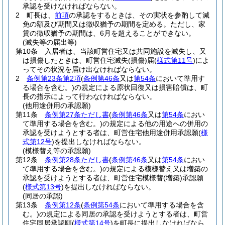
承認を受けなければならない。
2
町長は、
前項
の承認をするときは、その実状を参酌して減
免の額及び期間又は徴収猶予の期間を定める。
ただし、家
賃の徴収猶予の期間は、6月を超えることができない。
(滅失等の届出等)
第10条
入居者は、当該町営住宅又は共同施設を滅失し、又
は損傷したときは、町営住宅滅失
(損傷)
届
(
様式第11号
)
によ
ってその状況を届け出なければならない。
2
条例第23条第2項
(
条例第46条
又は
第54条
において準用す
る場合を含む。)
の規定による原状回復又は損害賠償は、町
長の指示によって行わなければならない。
(他用途併用の承認願)
第11条
条例第27条ただし書
(
条例第46条
又は
第54条
におい
て準用する場合を含む。)
の規定による他の用途への併用の
承認を受けようとする者は、町営住宅他用途併用承認願
(
様
式第12号
)
を提出しなければならない。
(模様替え等の承認願)
第12条
条例第28条ただし書
(
条例第46条
又は
第54条
におい
て準用する場合を含む。)
の規定による模様替え又は増築の
承認を受けようとする者は、町営住宅模様替
(増築)
承認願
(
様式第13号
)
を提出しなければならない。
(同居の承認)
第13条
条例第12条
(
条例第54条
において準用する場合を含
む。)
の規定による同居の承認を受けようとする者は、町営
住宅同居承認願
(
様式第14号
)
を町長に提出しなければなら