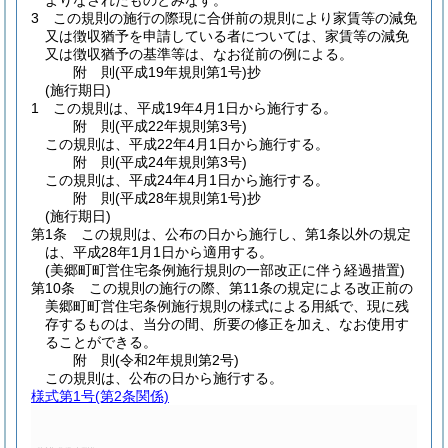
よりなされたものとみなす。
3
この規則の施行の際現に合併前の規則により家賃等の減免
又は徴収猶予を申請している者については、家賃等の減免
又は徴収猶予の基準等は、なお従前の例による。
附
則
(平成19年
規則第1号)
抄
(施行期日)
1
この規則は、平成19年4月1日から施行する。
附
則
(平成22年
規則第3号)
この規則は、平成22年4月1日から施行する。
附
則
(平成24年
規則第3号)
この規則は、平成24年4月1日から施行する。
附
則
(平成28年
規則第1号)
抄
(施行期日)
第1条
この規則は、公布の日から施行し、第1条以外の規定
は、平成28年1月1日から適用する。
(美郷町町営住宅条例施行規則の一部改正に伴う経過措置)
第10条
この規則の施行の際、第11条の規定による改正前の
美郷町町営住宅条例施行規則の様式による用紙で、現に残
存するものは、当分の間、所要の修正を加え、なお使用す
ることができる。
附
則
(令和2年
規則第2号)
この規則は、公布の日から施行する。
様式第1号
(第2条関係)