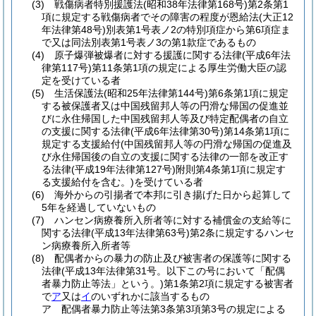
(3)
戦傷病者特別援護法
(昭和38年法律第168号)
第2条第1
項に規定する戦傷病者でその障害の程度が恩給法
(大正12
年法律第48号)
別表第1号表ノ2の特別項症から第6項症ま
で又は同法別表第1号表ノ3の第1款症であるもの
(4)
原子爆弾被爆者に対する援護に関する法律
(平成6年法
律第117号)
第11条第1項の規定による厚生労働大臣の認
定を受けている者
(5)
生活保護法
(昭和25年法律第144号)
第6条第1項に規定
する被保護者又は中国残留邦人等の円滑な帰国の促進並
びに永住帰国した中国残留邦人等及び特定配偶者の自立
の支援に関する法律
(平成6年法律第30号)
第14条第1項に
規定する支援給付
(中国残留邦人等の円滑な帰国の促進及
び永住帰国後の自立の支援に関する法律の一部を改正す
る法律
(平成19年法律第127号)
附則第4条第1項に規定す
る支援給付を含む。)
を受けている者
(6)
海外からの引揚者で本邦に引き揚げた日から起算して
5年を経過していないもの
(7)
ハンセン病療養所入所者等に対する補償金の支給等に
関する法律
(平成13年法律第63号)
第2条に規定するハンセ
ン病療養所入所者等
(8)
配偶者からの暴力の防止及び被害者の保護等に関する
法律
(平成13年法律第31号。以下この号において「配偶
者暴力防止等法」という。)
第1条第2項に規定する被害者
で
ア
又は
イ
のいずれかに該当するもの
ア
配偶者暴力防止等法第3条第3項第3号の規定による