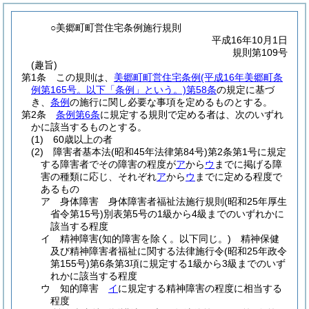
○美郷町町営住宅条例施行規則
平成16年10月1日
規則第109号
(趣旨)
第1条
この規則は、
美郷町町営住宅条例
(平成16年美郷町条
例第165号。以下「条例」という。)
第58条
の規定に基づ
き、
条例
の施行に関し必要な事項を定めるものとする。
第2条
条例第6条
に規定する規則で定める者は、次のいずれ
かに該当するものとする。
(1)
60歳以上の者
(2)
障害者基本法
(昭和45年法律第84号)
第2条第1号に規定
する障害者でその障害の程度が
ア
から
ウ
までに掲げる障
害の種類に応じ、それぞれ
ア
から
ウ
までに定める程度で
あるもの
ア
身体障害 身体障害者福祉法施行規則
(昭和25年厚生
省令第15号)
別表第5号の1級から4級までのいずれかに
該当する程度
イ
精神障害
(知的障害を除く。以下同じ。)
精神保健
及び精神障害者福祉に関する法律施行令
(昭和25年政令
第155号)
第6条第3項に規定する1級から3級までのいず
れかに該当する程度
ウ
知的障害
イ
に規定する精神障害の程度に相当する
程度