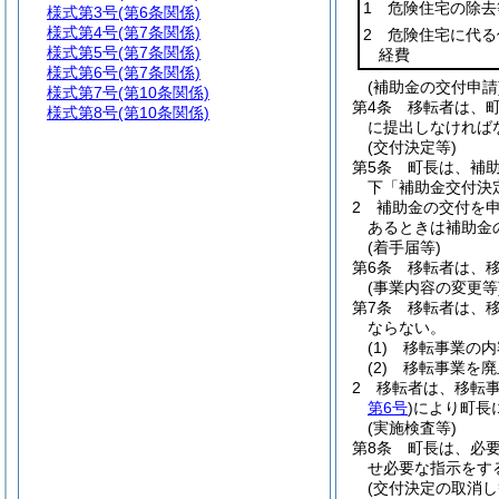
1 危険住宅の除
様式第3号
(第6条関係)
様式第4号
(第7条関係)
2 危険住宅に代
様式第5号
(第7条関係)
経費
様式第6号
(第7条関係)
(補助金の交付申請
様式第7号
(第10条関係)
第4条
移転者は、
様式第8号
(第10条関係)
に提出しなければ
(交付決定等)
第5条
町長は、補
下「補助金交付決
2
補助金の交付を
あるときは補助金
(着手届等)
第6条
移転者は、
(事業内容の変更等
第7条
移転者は、
ならない。
(1)
移転事業の内
(2)
移転事業を廃
2
移転者は、移転
第6号
)
により町長
(実施検査等)
第8条
町長は、必
せ必要な指示をす
(交付決定の取消し