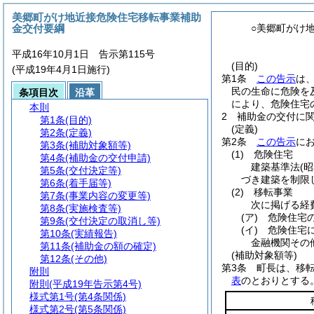
美郷町がけ地近接危険住宅移転事業補助
金交付要綱
○美郷町がけ
平成16年10月1日 告示第115号
(目的)
(平成19年4月1日施行)
第1条
この告示
は
民の生命に危険を
条項目次
沿革
により、危険住宅
本則
2
補助金の交付に
第1条
(目的)
(定義)
第2条
(定義)
第2条
この告示
に
第3条
(補助対象額等)
(1)
危険住宅
第4条
(補助金の交付申請)
建築基準法
(
第5条
(交付決定等)
づき建築を制限
第6条
(着手届等)
(2)
移転事業
第7条
(事業内容の変更等)
次に掲げる経
第8条
(実施検査等)
(ア)
危険住宅
第9条
(交付決定の取消し等)
(イ)
危険住宅
第10条
(実績報告)
金融機関その
第11条
(補助金の額の確定)
(補助対象額等)
第12条
(その他)
第3条
町長は、移
附則
表
のとおりとする
附則
(平成19年告示第4号)
様式第1号
(第4条関係)
様式第2号
(第5条関係)