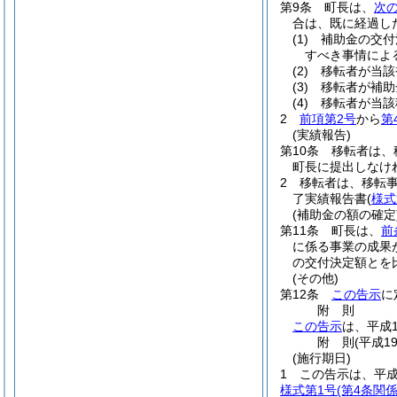
第9条
町長は、
次
合は、既に経過し
(1)
補助金の交付
すべき事情によ
(2)
移転者が当該
(3)
移転者が補助
(4)
移転者が当該
2
前項第2号
から
第
(実績報告)
第10条
移転者は、
町長に提出しなけ
2
移転者は、移転事
了実績報告書
(
様式
(補助金の額の確定
第11条
町長は、
前
に係る事業の成果
の交付決定額とを
(その他)
第12条
この告示
に
附
則
この告示
は、平成
附
則
(平成1
(施行期日)
1
この告示は、平成
様式第1号
(第4条関係