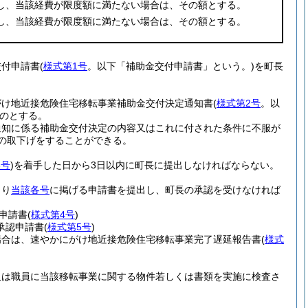
し、当該経費が限度額に満たない場合は、その額とする。
し、当該経費が限度額に満たない場合は、その額とする。
交付申請書
(
様式第1号
。以下「補助金交付申請書」という。)
を町長
がけ地近接危険住宅移転事業補助金交付決定通知書
(
様式第2号
。以
のとする。
通知に係る補助金交付決定の内容又はこれに付された条件に不服が
の取下げをすることができる。
3号
)
を着手した日から3日以内に町長に提出しなければならない。
より
当該各号
に掲げる申請書を提出し、町長の承認を受けなければ
申請書
(
様式第4号
)
承認申請書
(
様式第5号
)
場合は、速やかにがけ地近接危険住宅移転事業完了遅延報告書
(
様式
又は職員に当該移転事業に関する物件若しくは書類を実施に検査さ