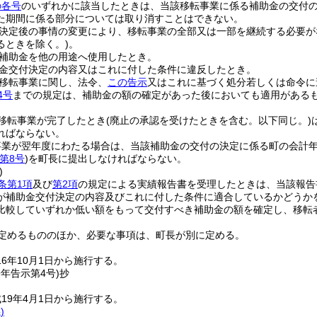
の各号
のいずれかに該当したときは、当該移転事業に係る補助金の交付
た期間に係る部分については取り消すことはできない。
決定後の事情の変更により、移転事業の全部又は一部を継続する必要が
るときを除く。)
。
補助金を他の用途へ使用したとき。
金交付決定の内容又はこれに付した条件に違反したとき。
移転事業に関し、法令、
この告示
又はこれに基づく処分若しくは命令に
4号
までの規定は、補助金の額の確定があった後においても適用がある
移転事業が完了したとき
(廃止の承認を受けたときを含む。以下同じ。)
ればならない。
業が翌年度にわたる場合は、当該補助金の交付の決定に係る町の会計年
第8号
)
を町長に提出しなければならない。
)
条第1項
及び
第2項
の規定による実績報告書を受理したときは、当該報告
が補助金交付決定の内容及びこれに付した条件に適合しているかどうか
比較していずれか低い額をもって交付すべき補助金の額を確定し、移転
定めるもののほか、必要な事項は、町長が別に定める。
16年10月1日から施行する。
9年
告示第4号)
抄
19年4月1日から施行する。
)