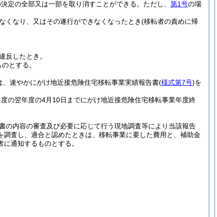
の決定の全部又は一部を取り消すことができる。
ただし、
第1号
の場
なくなり、又はその遂行ができなくなったとき
(移転者の責めに帰
違反したとき。
ものとする。
は、速やかにがけ地近接危険住宅移転事業実績報告書
(
様式第7号
)
を
度の翌年度の4月10日までにがけ地近接危険住宅移転事業年度終
書の内容の審査及び必要に応じて行う現地調査等により当該報告
を調査し、適合と認めたときは、移転事業に要した費用と、補助金
者に通知するものとする。