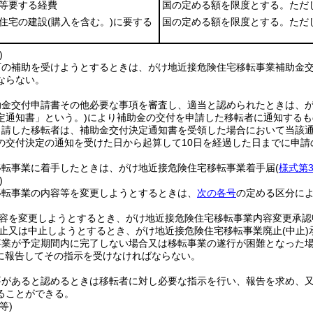
去等要する経費
国の定める額を限度とする。ただ
る住宅の建設
(購入を含む。)
に要する
国の定める額を限度とする。ただ
)
町の補助を受けようとするときは、がけ地近接危険住宅移転事業補助金
ならない。
助金交付申請書その他必要な事項を審査し、適当と認められたときは、
定通知書」という。)
により補助金の交付を申請した移転者に通知するも
申請した移転者は、補助金交付決定通知書を受領した場合において当該
の交付決定の通知を受けた日から起算して10日を経過した日までに申請
移転事業に着手したときは、がけ地近接危険住宅移転事業着手届
(
様式第
)
移転事業の内容等を変更しようとするときは、
次の各号
の定める区分に
容を変更しようとするとき、がけ地近接危険住宅移転事業内容変更承認
止又は中止しようとするとき、がけ地近接危険住宅移転事業廃止
(中止)
事業が予定期間内に完了しない場合又は移転事業の遂行が困難となった
に報告してその指示を受けなければならない。
要があると認めるときは移転者に対し必要な指示を行い、報告を求め、
ることができる。
等)