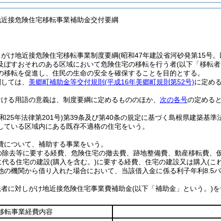
地近接危険住宅移転事業補助金交付要綱
、がけ地近接危険住宅移転事業制度要綱
(昭和47年建設省河砂発第15号
及ぼすおそれのある区域において危険住宅の移転を行う者
(以下「移転者
の移転を促進し、住民の生命の安全を確保することを目的とする。
関しては、
美郷町補助金等交付規則
(平成16年美郷町規則第52号)
に定め
おける用語の意義は、制度要綱に定めるもののほか、
次の各号
の定める
昭和25年法律第201号)
第39条及び第40条の規定に基づく島根県建築基準
している区域内にある既存不適格の住宅をいう。
費について、補助する事業をいう。
の除去等に要する経費、危険住宅の撤去費、跡地整備費、動産移転費、
に代る住宅の建設
(購入を含む。)
に要する経費、住宅の建設又は購入
(こ
他の機関から借り入れた場合において、当該借入金に係る利子年利8.5
転者に対しがけ地近接危険住宅事業費補助金
(以下「補助金」という。)
を
。
移転事業経費内容