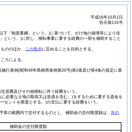
平成16年10月1日
告示第115号
。以下「制度要綱」という。)
に基づいて、がけ地の崩壊等により住
」という。)
に対し、移転事業に要する経費の一部を補助すること
るもののほか、
この告示
に定めることを目的とする。
ところによる。
法施行条例
(昭和48年島根県条例第20号)
第3条及び第4条の規定に基
仮住居費及びその他移転に伴う経費をいう。
れに必要な土地の取得又は造成を含む。)
をするために要する資金を
パーセントを限度とする。
)の支払に要する経費をいう。
予算の範囲内で交付するものとし、補助金の交付限度額は、
次の
補助金の交付限度額