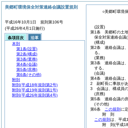
美郷町環境保全対策連絡会議設置規則
○美郷町環境
平成16年10月1日 規則第106号
(設置)
(平成26年4月1日施行)
第1条
美郷町の土
保全対策連絡会議
条項目次
沿革
(構成)
本則
第2条
連絡会議は
第1条
(設置)
る。
第2条
(構成)
(業務)
第3条
(業務)
第3条
連絡会議は
第4条
(会議)
する。
第5条
(庶務)
(会議)
第6条
(その他)
第4条
連絡会議は
附則
2
副町長に事故が
附則
(平成18年規則第2号)
3
会議は、構成員
附則
(平成19年規則第1号)
(庶務)
附則
(平成26年規則第4号)
第5条
連絡会議の
(その他)
第6条
この規則
に
附
則
この規則
は、平成
附
則
(平成1