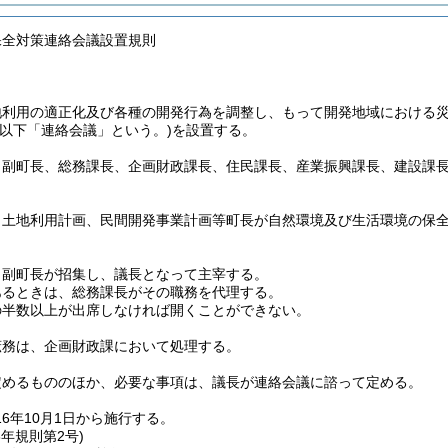
保全対策連絡会議設置規則
地利用の適正化及び各種の開発行為を調整し、もって開発地域における
(以下「連絡会議」という。)
を設置する。
、副町長、総務課長、企画財政課長、住民課長、産業振興課長、建設課
、土地利用計画、民間開発事業計画等町長が自然環境及び生活環境の保
、副町長が招集し、議長となって主宰する。
あるときは、総務課長がその職務を代理する。
の半数以上が出席しなければ開くことができない。
庶務は、企画財政課において処理する。
定めるもののほか、必要な事項は、議長が連絡会議に諮って定める。
16年10月1日から施行する。
8年
規則第2号)