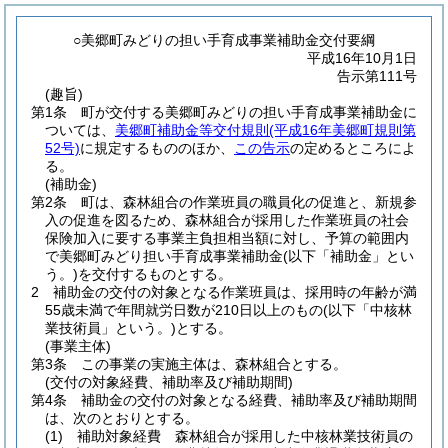
○美郷町みどりの担い手育成事業補助金交付要綱
平成16年10月1日
告示第111号
(趣旨)
第1条
町が交付する美郷町みどりの担い手育成事業補助金に
ついては、
美郷町補助金等交付規則
(平成16年美郷町規則第
52号)
に規定するもののほか、
この告示
の定めるところによ
る。
(補助金)
第2条
町は、森林組合の作業班員の職員化の促進と、新規参
入の促進を図るため、森林組合が採用した作業班員の社会
保険加入に要する事業主負担相当額に対し、予算の範囲内
で美郷町みどり担い手育成事業補助金
(以下「補助金」とい
う。)
を交付するものとする。
2
補助金の交付の対象となる作業班員は、採用時の年齢が満
55歳未満で年間就労日数が210日以上のもの
(以下「中核林
業技術員」という。)
とする。
(事業主体)
第3条
この事業の実施主体は、森林組合とする。
(交付の対象経費、補助率及び補助期間)
第4条
補助金の交付の対象となる経費、補助率及び補助期間
は、次のとおりとする。
(1)
補助対象経費 森林組合が採用した中核林業技術員の