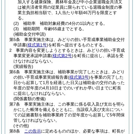
加入する健康保険、農林年金及び中小企業退職金共済又
は被共済者常用の従業員に限られている退職金制度の事
業主負担相当額で、1人当たり年額46万円を限度とす
る。
(2)
補助率 補助対象経費の4分の1以内とする。
(3)
補助期間 年齢65歳までとする。
(補助金交付申請)
第5条
事業実施主体は、みどりの担い手育成事業補助金交付
申請書
(
様式第1号
)
を町長へ提出するものとする。
2
事業内容を変更しようとするときは、みどりの担い手育成
事業変更承認申請書
(
様式第2号
)
を町長に提出し、承認を受
けなければならない。
(実績報告)
第6条
事業実施主体は、補助事業が完了したときは、みどり
の担い手育成事業実績報告書
(
様式第3号
)
を事業の完了した
日から起算して1月を経過した日又は補助金の交付のあった
年度の翌年度の4月10日までのいずれか早い日までに町長
に提出しなければならない。
(関係書類の整備)
第7条
事業実施主体は、この事業に係る収入及び支出を明ら
かにした帳簿を備えるとともに、当該収入及び支出につい
ての証拠書類を補助事業終了の翌年度から起算して5年間保
管しなければならない。
(その他)
第8条
この告示
に定めるもののほか、必要な事項は、町長が