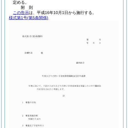
定める。
附
則
この告示
は、平成16年10月1日から施行する。
様式第1号
(第5条関係)