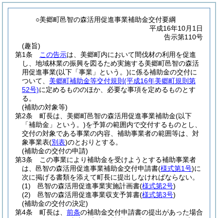
○美郷町邑智の森活用促進事業補助金交付要綱
平成16年10月1日
告示第110号
(趣旨)
第1条
この告示
は、美郷町内において間伐材の利用を促進
し、地域林業の振興を図るため実施する美郷町邑智の森活
用促進事業
(以下「事業」という。)
に係る補助金の交付に
ついて、
美郷町補助金等交付規則
(平成16年美郷町規則第
52号)
に定めるもののほか、必要な事項を定めるものとす
る。
(補助の対象等)
第2条
町長は、美郷町邑智の森活用促進事業補助金
(以下
「補助金」という。)
を予算の範囲内で交付するものとし、
交付の対象である事業の内容、補助事業者の範囲等は、対
象事業表
(
別表
)
のとおりとする。
(補助金の交付の申請)
第3条
この事業により補助金を受けようとする補助事業者
は、邑智の森活用促進事業補助金交付申請書
(
様式第1号
)
に
次に掲げる書類を添えて町長に提出しなければならない。
(1)
邑智の森活用促進事業実施計画書
(
様式第2号
)
(2)
邑智の森活用促進事業収支予算書
(
様式第3号
)
(補助金の交付の決定)
第4条
町長は、
前条
の補助金交付申請書の提出があった場合