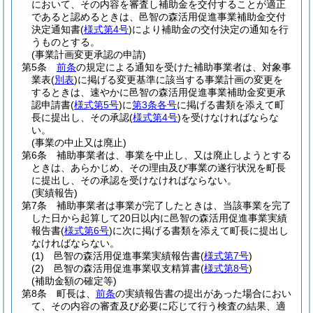
において、その内容を審査し補助金を交付することが適正
であると認めるときは、邑智の森活用促進事業補助金交付
決定通知書
(
様式第4号
)
により補助金の交付決定の通知を行
うものとする。
(事業計画変更承認の申請)
第5条
前条
の規定による通知を受けた補助事業者は、対象事
業表
(
別表
)
に掲げる変更基準に該当する事業計画の変更を
するときは、速やかに邑智の森活用促進事業補助金変更承
認申請書
(
様式第5号
)
に
第3条各号
に掲げる書類を添えて町
長に提出し、その承認
(
様式第4号
)
を受けなければならな
い。
(事業の中止又は廃止)
第6条
補助事業者は、事業を中止し、又は廃止しようとする
ときは、あらかじめ、その理由及び事業の遂行状況を町長
に提出し、その承認を受けなければならない。
(実績報告)
第7条
補助事業者は事業が完了したときは、当該事業を完了
した日から起算して20日以内に邑智の森活用促進事業実績
報告書
(
様式第6号
)
に次に掲げる書類を添えて町長に提出し
なければならない。
(1)
邑智の森活用促進事業実績報告書
(
様式第7号
)
(2)
邑智の森活用促進事業収支精算書
(
様式第8号
)
(補助金額の確定等)
第8条
町長は、
前条
の実績報告書の提出があった場合におい
て、その内容の審査及び必要に応じて行う検査の結果、適