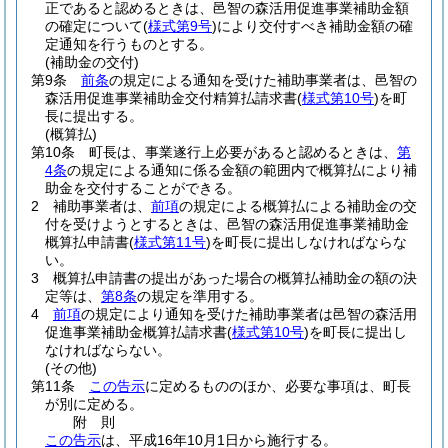
正であると認めるときは、邑智の森活用促進事業補助金額
の確定について
(
様式第9号
)
により交付すべき補助金額の確
定通知を行うものとする。
(補助金の交付)
第9条
前条
の規定による通知を受けた補助事業者は、邑智の
森活用促進事業補助金交付精算払請求書
(
様式第10号
)
を町
長に提出する。
(概算払)
第10条
町長は、事業遂行上必要があると認めるときは、
第
4条
の規定による通知に係る金額の範囲内で概算払により補
助金を交付することができる。
2
補助事業者は、
前項
の規定による概算払による補助金の交
付を受けようとするときは、邑智の森活用促進事業補助金
概算払申請書
(
様式第11号
)
を町長に提出しなければならな
い。
3
概算払申請書の提出があった場合の概算払補助金の額の決
定等は、
第8条
の規定を準用する。
4
前項
の規定により通知を受けた補助事業者は邑智の森活用
促進事業補助金概算払請求書
(
様式第10号
)
を町長に提出し
なければならない。
(その他)
第11条
この告示
に定めるもののほか、必要な事項は、町長
が別に定める。
附
則
この告示
は、平成16年10月1日から施行する。