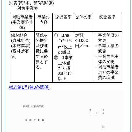
別表
(第2条、第5条関係)
対象事業表
補助事業者
事業の
採択基準
交付の率
変更基準
(事業実施主
内容
体)
森林組合
間伐材
① 1ha
定額
・事業箇所の
(森林組合)
の搬出
当たり6
48,000
変更
(木材業者)
及び運
3
円／ha
・事業面積の
m
以上
(森林所有
搬に要
変更
の搬出
者)
する経
・事業実施主
② 1事業
費とす
体の変更
主体当
る。
・補助事業者
たり概
ごとの事業
ね0.1ha
費の増減
以上
様式第1号
(第3条関係)