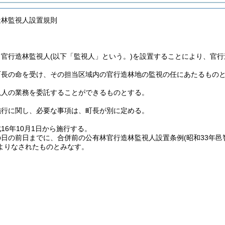
造林監視人設置規則
、官行造林監視人
(以下「監視人」という。)
を設置することにより、官行
町長の命を受け、その担当区域内の官行造林地の監視の任にあたるもの
視人の業務を委託することができるものとする。
施行に関し、必要な事項は、町長が別に定める。
16年10月1日から施行する。
の日の前日までに、合併前の公有林官行造林監視人設置条例
(昭和33年邑
よりなされたものとみなす。