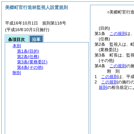
美郷町官行造林監視人設置規則
○美郷町官行
平成16年10月1日 規則第118号
(目的)
(平成16年10月1日施行)
第1条
この規則
は
(任務)
条項目次
沿革
第2条
監視人は、
本則
(業務委託)
第1条
(目的)
第3条
町長は、監
第2条
(任務)
(その他)
第3条
(業務委託)
第4条
この規則
の
第4条
(その他)
附
則
附則
1
この規則
は、平成
2
この規則
の施行
規則
の相当規定に